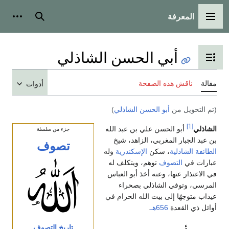
المعرفة
القائمة الرئيسية
بحث
أدوات
أبي الحسن الشاذلي
تبديل عرض جدول المحتويات
مقالة
ناقش هذه الصفحة
أدوات
(تم التحويل من
أبو الحسن الشاذلي
)
[1]
الشاذلي
أبو الحسن علي بن عبد الله
جزء من سلسلة
بن عبد الجبار المغربي، الزاهد، شيخ
تصوف
الطائفة الشاذلية
، سكن
الإسكندرية
وله
عبارات في
التصوف
توهم، ويتكلف له
في الاعتذار عنها، وعنه أخذ أبو العباس
المرسي، وتوفي الشاذلي بصحراء
عيذاب متوجهًا إلى بيت الله الحرام في
أوائل ذي القعدة
656هـ
.
تاريخ التصوف