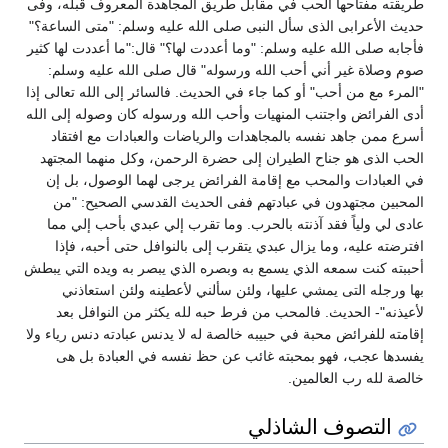
طريقته مفتاحها الحب في مقابل طريق المجاهدة المعروف قبله، وفى
حديث الأعرابى الذى سأل النبى صلى الله عليه وسلم: "متى الساعة؟"
فأجابه صلى الله عليه وسلم: "وما أعددت لها؟" قال:"ما أعددت لها كثير
صوم وصلاة غير أني أحب الله ورسوله" قال صلى الله عليه وسلم:
"المرء مع من أحب" أو كما جاء في الحديث. فالسائر إلى الله تعالى إذا
أدى الفرائض واجتنب المنهيات وأحب الله ورسوله كان وصوله إلى الله
أسرع ممن جاهد نفسه بالمجاهدات والرياضات والعبادات مع افتقاد
الحب الذى هو جناح الطيران إلى حضرة الرحمن، وكل منهما المجتهد
في العبادات والمحب مع إقامة الفرائض يرجى لهما الوصول، بل إن
المحبين مجتهدون في عبادتهم ففى الحديث القدسي الصحيح: "من
عادى لي ولياً فقد آذنته بالحرب. وما تقرب إلي عبدي بأحب إلي مما
افترضته عليه، وما يزال عبدي يتقرب إلى بالنوافل حتى أحبه، فإذا
أحببته كنت سمعه الذي يسمع به وبصره الذي يبصر به ويده التي يبطش
بها ورجله التى يمشي عليها، ولئن سألني لأعطينه ولئن استعاذني
لأعيذنه"- الحديث. فالمحب من فرط حبه لله يكثر من النوافل بعد
إقامته للفرائض محبة في حبيبه خالصة له لا يدنس عبادته دنس رياء ولا
يفسدها عجب، فهو بمحبته غائب عن حظ نفسه في العبادة بل هى
خالصة لله رب العالمين.
التصوف الشاذلي