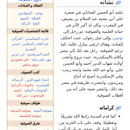
نشأته
العقائد و العبادات
تتلمذ أبو الحسن الشاذلي في صغره
توحيد
·
الشهادتين
الصلاة
·
الصوم
على أبي محمد عبد السلام بن بشيش،
الحج
·
الزكاة
في المغرب، وكان له أكبر الأثر في
قائمة الشخصيات الصوفية
حياته العلمية والصوفية. ثم رحل إلى
تونس
، وإلى جبل زغوان، حيث اعتكف
حارث المحاسبي
·
الغزالي
عبد القادر الجيلاني
·
حسن
للعبادة، وهناك ارتقى منازل عالية، كما
البصري
تزعم الصوفية. رحل بعد ذلك إلى مصر
أحمد السرهندي
·
ابن عربي
وأقام بالإسكندرية، حيث تزوج وأنجب
مهر علي شاه
·
علي هجويري
·
أولاده شهاب الدين أحمد وأبو الحسن
جوهر شاهي
علي، وأبو عبد الله محمد وابنته زينب،
كتب التصوف
وفي الإسكندرية أصبح له أتباع
إحياء علوم الدين
·
الرسالة
ومريدون، وانتشرت طريقته في مصر
القشيرية
·
مكتوبات الربانية
بعد ذلك، وانتشر صيته على أنه من
الفتوحات المكية
·
كشف
أقطاب الصوفية.
المحجوب
·
دين الله
طوائف صوفية
كراماته
صوفية السنة
·
صوفية الشيعة
·
صوفية الفلسفة
"لما قدم المدينة زادها الله تشريفًا
وتعظيمًا، وقف على باب الحرم من
طرق الصوفية
أول النهار إلى نصفه، عريان الرأس،