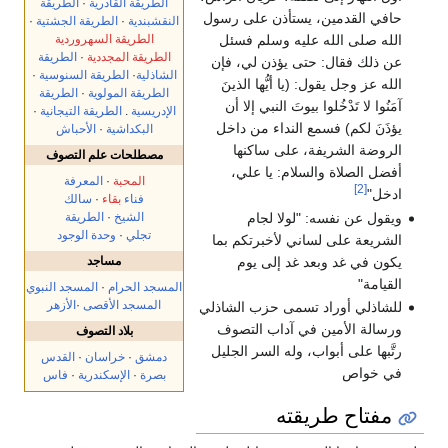
الطريقة القادرية
·
الطريقة
حافي القدمين، يستأذن على رسول
النقشبندية
·
الطريقة الجشتية
·
الطريقة السهروردية
الله صلى الله عليه وسلم فسئل
الطريقة المجددية
·
الطريقة
عن ذلك فقال: حتى يؤذن لي، فإن
الشاذلية
·
الطريقة السنوسية
·
الله عز وجل يقول: (يا أيُّها الذينَ
الطريقة المولوية
·
الطريقة
آمَنُوا لا تَدْخُلوا بيوتَ النبي إلا أن
الإدريسية
.
الطريقة التيجانية
·
يؤذَنَ لكم) فسمع النداء من داخل
البكداشية
·
الأحباش
الروضة الشريفة، على ساكنها
مصطلحات علم التصوف
أفضل الصلاة والسلام: يا علي،
المحبة
·
المعرفة
[2]
ادخل"
فناء
بقاء
·
سالك
ويقول عن نفسه: "لولا لجام
الشيخ
·
الطريقة
تجلي
·
وحدة الوجود
الشريعة على لساني لأخبرتكم بما
يكون في غد وبعد غد إلى يوم
مساجد
القيامة"
المسجد الحرام
·
المسجد النبوي
المسجد الأقصى
·
الأزهر
للشاذلي أوراد تسمى حزب الشاذلي
ورسالة الأمين في آداب التصوف
بلاد التصوف
رتَّبها على أبواب، وله السر الجليل
دمشق
·
خراسان
·
القدس
في خواص
بصرة
·
الإسكندرية
·
فاس
مفتاح طريقته