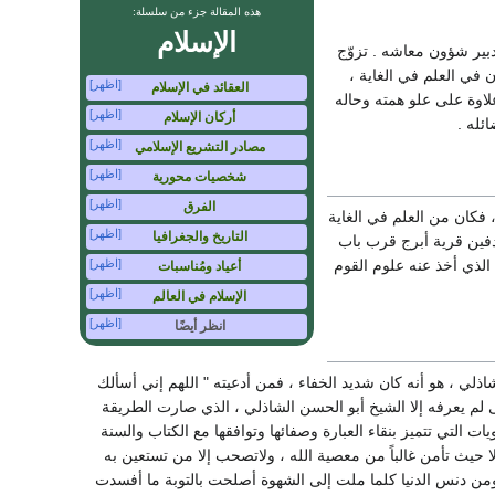
هذه المقالة جزء من سلسلة:
الإسلام
بير شؤون معاشه . تزوّج
 في العلم في الغاية ،
[اظهر]
العقائد في الإسلام
لاوة على علو همته وحاله
[اظهر]
أركان الإسلام
ئله .
[اظهر]
مصادر التشريع الإسلامي
[اظهر]
شخصيات محورية
[اظهر]
الفرق
 فكان من العلم في الغاية
[اظهر]
التاريخ والجغرافيا
دفين قرية أبرج قرب باب
الذي أخذ عنه علوم القوم
[اظهر]
أعياد ومُناسبات
[اظهر]
الإسلام في العالم
[اظهر]
انظر أيضًا
لي ، هو أنه كان شديد الخفاء ، فمن أدعيته " اللهم إني أسألك
 لم يعرفه إلا الشيخ أبو الحسن الشاذلي ، الذي صارت الطريقة
التي تتميز بنقاء العبارة وصفائها وتوافقها مع الكتاب والسنة
ا حيث تأمن غالباً من معصية الله ، ولاتصحب إلا من تستعين به
ومن دنس الدنيا كلما ملت إلى الشهوة أصلحت بالتوبة ما أفسدت