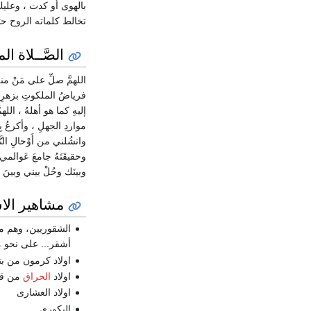
بالهوى أو كدت ، وعلي
تخالط كلماته الروح ح
الصَّــلاة ال
اللهمَّ صلِّ على مَنْ منهُ
فرياضُ الملكوتِ بزهرِ جم
إليهِ كما هو أهلهُ ، اللهمَ
مواردِ الجهلِ ، وأكرعُ بِ
وانشُلني من أَوْحالِ التَ
وحقيقَتَهُ جامعَ عَوالمي 
وبينَك وحُلْ بيني وبينَ غَيرِ
مشاهير الاش
الشقوريين، وهم من
أشقر... على نحو م
اولاد كرمون من بن
اولاد
الحراق
من قب
اولاد العشارى
البكوري