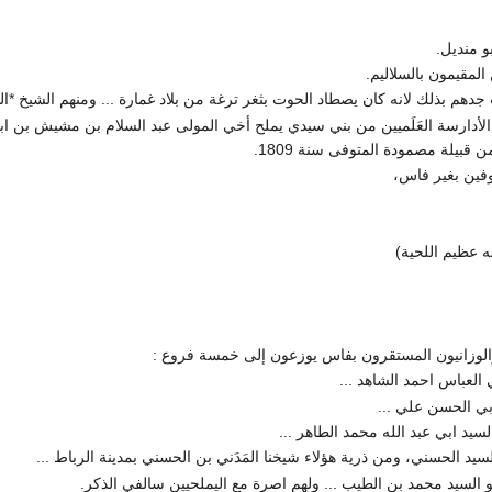
بو منديل.
المقيمون بالسلاليم.
 جدهم بذلك لانه كان يصطاد الحوت بثغر ترغة من بلاد غمارة ... ومنهم الشيخ 
الأدارسة العَلَميين من بني سيدي يملح أخي المولى عبد السلام بن مشيش بن ا
 قبيلة مصمودة المتوفى سنة 1809.
روفين بغير فاس،
نه عظيم اللحية)
..والوزانيون المستقرون بفاس يوزعون إلى خمسة فروع :
ي العباس احمد الشاهد ...
ابي الحسن علي ...
السيد ابي عبد الله محمد الطاهر ...
السيد الحسني، ومن ذرية هؤلاء شيخنا المَدَني بن الحسني بمدينة الرباط ...
 السيد محمد بن الطيب ... ولهم اصرة مع اليملحيين سالفي الذكر.