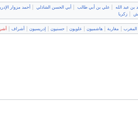
بن عبد الله
علي بن أبي طالب
أبي الحسن الشاذلي
أحمد مزوار الإدر
يش
زكريا
 المغرب
مغاربة
هاشميون
علويون
حسنيون
إدريسيون
أشراف
أشر