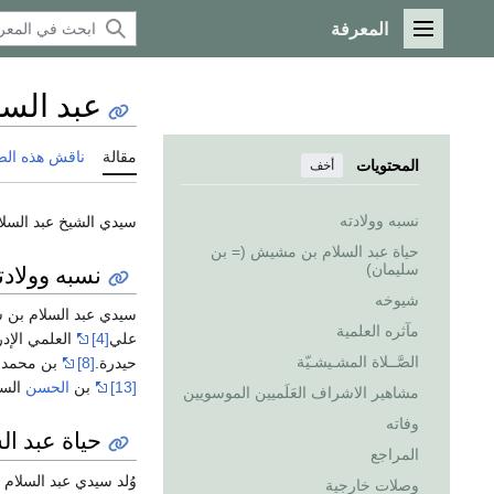
المعرفة
القائمة الرئيسية
عبد الس
مقالة
ناقش هذه ال
المحتويات
أخف
نسبه وولادته
سيدي الشيخ عبد السل
حياة عبد السلام بن مشيش (= بن
نسبه وولادت
سليمان)
شيوخه
سيدي عبد السلام بن
مآثره العلمية
علي
[4]
العلمي الإد
الصَّــلاة المشـيشـيّة
حيدرة.
[8]
بن محمد.
[13]
بن
الحسن
الس
مشاهير الاشراف العَلَميين الموسويين
وفاته
حياة عبد ا
المراجع
وُلد سيدي عبد السلام
وصلات خارجية