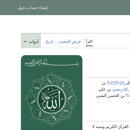
إنشاء حساب
دخول
اقرأ
عرض المصدر
تاريخ
أدوات
ر.
[3]
[2]
بن
 الإدريسي
بن علي
بن الحسن المثنى
.
حفظ القرآن الكريم وسنه لا