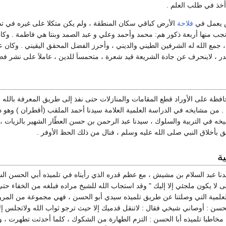
 أخذ في طلب العلم .
 يعمل في
فلاحة
الأرض كباقي سكان المنطقة ، ولم يكن متكلا على غيره في تد
جب منها أربعة ذكور هم: محمد وأحمد وعلي و عبد الصمد وبنتا هي فاطمة . وكان
، جمع الله له الشرفين الطيني والديني ، وأحرز الفضل المحقق اليقيني . وكان ع
لقدر ، لاينحرف عن جادة الشريعة قيد شعرة ، متحمساَ للدين ، عاملاَ على نشر فضا
افظة على الأوراد قطع المقامات والمنازلات حتى نفذ إلى طريق المعرفة بالله ،
ة . من مشايخه في الدراسة العلمية العلامة سيدنا أحمد الملقب (أقطران ) وهو 
ه في التربية والسلوك ، سيدنا عبد الرحمن بن حسن العطّار الشهير بالزيات ، 
ق بأخلاق النبي صلى الله عليه وسلم ، فنال من ذلك الحظ الأوفر .
ية
نا عبد السلام بن مشيش ، مع عظم قدره الذي رأيناه في تلميذه أبي الحسن الشاذ
 لا يكون ملجئي إلا إليك " وقد استجاب الله للشيخ مراده فبلغه من الخفاء حتى
لعلمية التي وصلتنا عن طريق تلميذه سيدي أبو الحسن ، فهي مجموعة من المرويات 
الحسن : أوصاني شيخي فقال : لاتنقل قدميك إلا حيث ترجو ثواب الله ولاتجلس إل
 مخاطبا تلميذه أبا الحسن : التزم الطهارة من الشكوك ، كلما أحدثت تطهرت ، 