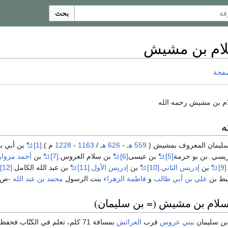
بحث
لام بن مشيش
صفحة
ام بن مشيش رحمه الله
ه
 سليمان المعروف بمشيش (
559 هـ
-
626 هـ
/
1163
-
1228
م ).
[1]
بن أبي بك
ريسي. بن بو حرمة
[5]
بن عيسى
[6]
بن سلام العروس.
[7]
بن
أحمد مزوار
[9]
بن
إدريس الثاني
.
[10]
بن
إدريس الأول
.
[11]
بن عبد الله الكامل.
[12]
بط بن
علي بن أبي طالب
و
فاطمة الزهراء
بنت الرسول
محمد بن عبد الله
-ص-
لسلام بن مشيش (= بن سليمان)
 بن سليمان
ببني عروس
قرب
العرائش
بمسافة 71 كلم، تعلم في الكتّاب ف