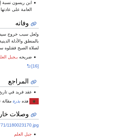
ابن ريسون نسبة إل
العامة على عادتها
وفاته
ولعل سبب خروج سيدي ع
بالمنطق والأدلة الدين
لصلاة الصبح فقتلوه سنة 622 للهجرة . رحمه الله رحمة واسعة ، وجمعنا به في مقعد صدق عند مليك مقتدر . وصلى الله على محمد وعلى آله وصح
ضريحه
بـجبل العل
[16]
المراجع
عقد فريد في تاريخ
هذه
بذرة
مقالة ع
وصلات خار
/9771/1180023170.jpg
جبل العلم