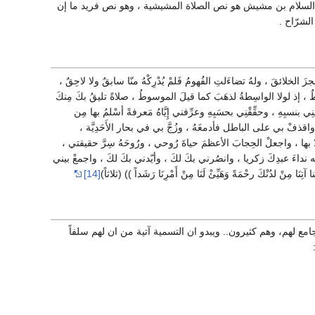
 السلام بن مشيش هو نص الصلاة المشيشية ، وهو نص فريد ما إن
لشرّاح .
الخلائقَ ، ولهُ تضاءَلتِ الفُهومُ فَلمْ يُدْرِكْهُ منّا سابقٌ ولا لاحِقٌ ،
 ، إذ لولا الواسِطةُ لذهَبَ كما قيلَ الموسوطُ ، صلاةً تليقُ بكَ مِنكَ
ِي بنسبِهِ ، وحقِّقْنِي بحسَبِهِ وعرِّفني إِيَّاهُ مَعرفةً أسْلمُ بها مِن
، واقذفْ بي على الباطل فأدمغَهُ ، وزُجَّ بي في بحار الأَحَدِيَّة ،
لا بها ، واجعلْ الحِجابَ الأعظمَ حياةَ رُوحي ، ورُوحَهُ سِرَّ حقيقتي ،
 به نداءَ عبدِكَ زكريا ، وانصُرني بكَ لكَ ، وأيّدني بكَ لكَ ، واجمعْ بيني
نْ لدُنْكَ رحْمَةً وَهَيِّئْ لَنَا مِنْ أَمْرِنَا رَشَداً )) (ثلاثاً)
[14]
 لهم، وهم كثيرون.. ويبدو ان التسمية آتية من ان لهم سلفاً