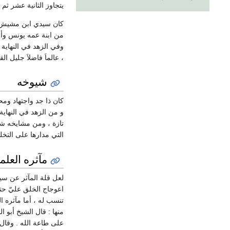
يتجاوز الثانية عشر ثم
كان سيدي ابن مشيش
من ابنة عمه يونس وأن
وفي الزهد في النهاية 
، عالماَ فاضلاَ جليل ا
شيوخه
كان ذا جد واجتهاد ومح
و من الزهد في النهاي
تازة ، ومن مشايخه شيخ
التي مدارها على التخل
مآثره العلم
لعل قلة المآثر عن سيد
اعوجاج الخلق عليّ حتى
تنسب له ، أما مآثره ا
منها : قال الشيخ أبو 
على طاعة الله . وقال