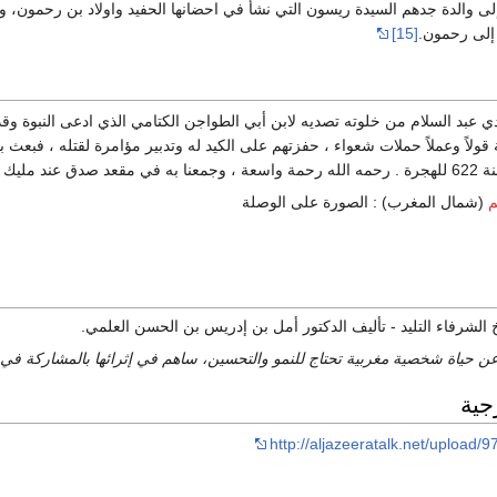
ى والدة جدهم السيدة ريسون التي نشأ في احضانها الحفيد واولاد بن رحمون، و
 إلى رحمون.
[15]
بد السلام من خلوته تصديه لابن أبي الطواجن الكتامي الذي ادعى النبوة وقد
ية قولاً وعملاً حملات شعواء ، حفزتهم على الكيد له وتدبير مؤامرة لقتله ، فبع
به وسلم تسليماً .
م
(شمال المغرب) : الصورة على الوصلة
 الشرفاء التليد - تأليف الدكتور أمل بن إدريس بن الحسن العلمي.
ن حياة شخصية مغربية تحتاج للنمو والتحسين، ساهم في إثرائها بالمشاركة في
جية
http://aljazeeratalk.net/upload