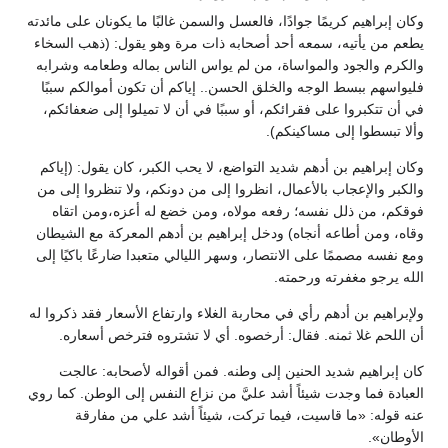
وكان إبراهيم كريمًا جوادًا، فالعسل والسمن غالبًا ما يكونان على مائدته
يطعم من يأتيه، سمعه أحد أصحابه ذات مرة وهو يقول: (ذهب السخاء
والكرم والجود والمواساة، من لم يواس الناس بماله وطعامه وشرابه
فليواسهم ببسط الوجه والخلق الحسن.. إياكم أن تكون أموالكم سببًا
في أن تتكبروا على فقرائكم، أو سببًا في أن لا تميلوا إلى ضعفائكم،
وألا تبسطوا إلى مساكينكم).
وكان إبراهيم بن أدهم شديد التواضع، لا يحب الكبر، كان يقول: (إياكم
والكبر والإعجاب بالأعمال، انظروا إلى من دونكم، ولا تنظروا إلى من
فوقكم، من ذلل نفسه؛ رفعه مولاه، ومن خضع له أعزه،ومن اتقاه
وقاه، ومن أطاعه أنجاه) ودخل إبراهيم بن أدهم المعركة مع الشيطان
ومع نفسه مصممًا على الانتصار، وسهر الليالي متعبدا ضارعًا باكيًا إلى
الله يرجو مغفرته ورحمته.
ولإبراهيم بن أدهم رأي في محاربة الغلاء وارتفاع الأسعار فقد ذكروا له
أن اللحم غلا ثمنه. فقال: أرخصوه. أي لا تشتروه فترخص أسعاره.
كان إبراهيم شديد الحنين إلى وطنه. فمن أقواله لأصحابه: عالجت
العبادة فما وجدت شيئاً أشد عليَّ من نزاع النفس إلى الوطن. كما روي
عنه قوله: «ما قاسيت، فيما تركت، شيئاً أشد علي من مفارقة
الأوطان».