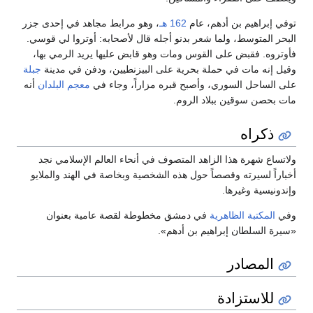
توفي إبراهيم بن أدهم، عام
162 هـ
، وهو مرابط مجاهد في إحدى جزر
البحر المتوسط، ولما شعر بدنو أجله قال لأصحابه: أوتروا لي قوسي.
فأوتروه. فقبض على القوس ومات وهو قابض عليها يريد الرمي بها،
وقيل إنه مات في حملة بحرية على البيزنطيين، ودفن في مدينة
جبلة
على الساحل السوري، وأصبح قبره مزاراً، وجاء في
معجم البلدان
أنه
مات بحصن سوقين ببلاد الروم.
ذكراه
ولاتساع شهرة هذا الزاهد المتصوف في أنحاء العالم الإسلامي نجد
أخباراً لسيرته وقصصاً حول هذه الشخصية وبخاصة في الهند والملايو
وإندونيسية وغيرها.
وفي
المكتبة الظاهرية
في دمشق مخطوطة لقصة عامية بعنوان
«سيرة السلطان إبراهيم بن أدهم».
المصادر
للاستزادة