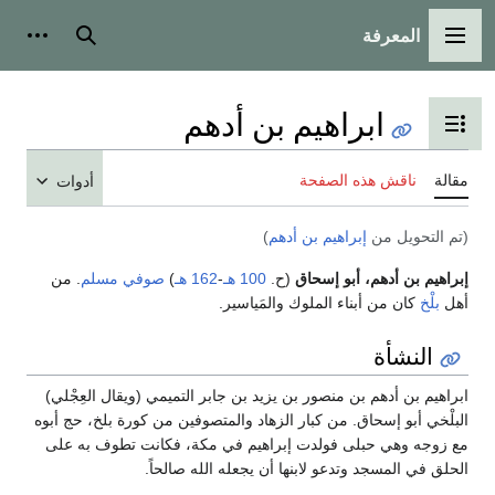
المعرفة
القائمة الرئيسية
بحث
أدوات
ابراهيم بن أدهم
تبديل عرض جدول المحتويات
مقالة
ناقش هذه الصفحة
أدوات
(تم التحويل من
إبراهيم بن أدهم
)
إبراهيم بن أدهم، أبو إسحاق
(ح.
100 هـ
-
162 هـ
)
صوفي
مسلم
. من
أهل
بلْخ
كان من أبناء الملوك والمَياسير.
النشأة
ابراهيم بن أدهم بن منصور بن يزيد بن جابر التميمي (ويقال العِجْلي)
البلْخي أبو إسحاق. من كبار الزهاد والمتصوفين من كورة بلخ، حج أبوه
مع زوجه وهي حبلى فولدت إبراهيم في مكة، فكانت تطوف به على
الحلق في المسجد وتدعو لابنها أن يجعله الله صالحاً.