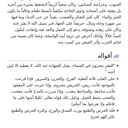
الحبوب، وحراسة البساتين، وكان سخياً كريماً لايحتفظ بشيء من أجره
بل ينفقه على أصحابه وذوي الحاجة مكتفياً بأبسط طعام وغالباً ما يكون
الخبز والماء. كان كثير التفكر والصمت، بعيداً عن حب الدنيا، وما فيها
من شهرة وجاه ومال، حريصاً على الجهاد في سبيل الله لا يفتر عنه.
وكان على زهده وتصوفه يدعو إلى العمل والجد فيه وإتقانه، ليكون
كسباً حلالاً. ولذلك أعرض عن ثروة أبيه الواسعة، وعما كان يصيبه من
غنائم الحرب وآثر العيش من كسب يده.
أقواله
"الفقر مخزون في السماء، يعدل الشهادة عند الله، لا يعطيه إلا لمن
أحبه "
على القلب ثلاثة أغطية: الفرح، والحزن، والسرور. فإذا فرحت
بالموجود فأنت ريص، الحريص محروم. وإذا حزنت على المفقود
فأنت ساخط، والساخط معذب. وإذا سررت بالمدح فأنت معجب،
والعجب يحبط العمل. ودليل ذلك قوله تعالى: لكيلا أسوا على ما
فاتكم ولا تفرحوا بما آتيكم)
قلة الحرص والطمع تورث الصدق والورع، وكثرة الحرص والطمع
تكثر الهم لجزع