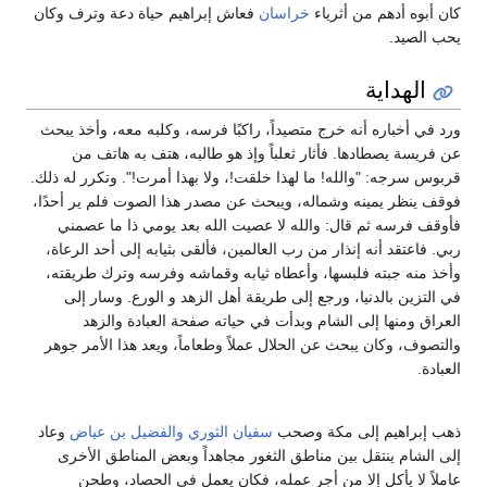
كان أبوه أدهم من أثرياء
خراسان
فعاش إبراهيم حياة دعة وترف وكان
يحب الصيد.
الهداية
ورد في أخباره أنه خرج متصيداً، راكبًا فرسه، وكلبه معه، وأخذ يبحث
عن فريسة يصطادها. فأثار ثعلباً وإذ هو طالبه، هتف به هاتف من
قربوس سرجه: "والله! ما لهذا خلقت!، ولا بهذا أمرت!". وتكرر له ذلك.
فوقف ينظر يمينه وشماله، ويبحث عن مصدر هذا الصوت فلم ير أحدًا،
فأوقف فرسه ثم قال: والله لا عصيت الله بعد يومي ذا ما عصمني
ربي. فاعتقد أنه إنذار من رب العالمين، فألقى بثيابه إلى أحد الرعاة،
وأخذ منه جبته فلبسها، وأعطاه ثيابه وقماشه وفرسه وترك طريقته،
في التزين بالدنيا، ورجع إلى طريقة أهل الزهد و الورع. وسار إلى
العراق ومنها إلى الشام وبدأت في حياته صفحة العبادة والزهد
والتصوف، وكان يبحث عن الحلال عملاً وطعاماً، ويعد هذا الأمر جوهر
العبادة.
ذهب إبراهيم إلى مكة وصحب
سفيان الثوري
والفضيل بن عياض
وعاد
إلى الشام ينتقل بين مناطق الثغور مجاهداً وبعض المناطق الأخرى
عاملاً لا يأكل إلا من أجر عمله، فكان يعمل في الحصاد، وطحن