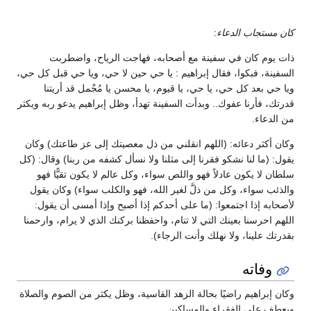
كان مستجاب الدعاء
:
ذات يوم كان في سفينة مع أصحابه، فهاجت الرياح، واضطربت
السفينة، فبكوا، فقال إبراهيم : يا حي حين لا حي، ويا حي قبل كل حي،
ويا حي بعد كل حي، يا حي، يا قيوم، يا محسن يا مُجْمل قد أريتنا
قدرتك، فأرنا عفوك.. وبدأت السفينة تهدأ، وظل إبراهيم يدعو ربه ويكثر
من الدعاء.
وكان أكثر دعائه: (اللهم انقلني من ذل معصيتك إلى عز طاعتك) وكان
يقول: (ما لنا نشكو فقرنا إلى مثلنا ولا نسأل كشفه من ربنا) وقال: (كل
سلطان لا يكون عادلاً فهو واللص سواء، وكل عالم لا يكون تقيًّا فهو
والذئب سواء، وكل من ذلَّ لغير الله، فهو والكلب سواء) وكان يقول
لأصحابه إذا اجتمعوا: (ما على أحدكم إذا أصبح وإذا أمسى أن يقول:
اللهم احرسنا بعينك التي لا تنام، واحفظنا بركنك الذي لا يرام، وارحمنا
بقدرتك علينا، ولا نهلك وأنت الرجاء).
وفاته
وكان إبراهيم راضيًا بحالة الزهد القاسية، وظل يكثر من الصوم والصلاة
ويعطف على الفقراء والمساكين.