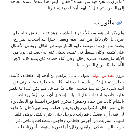
"ما ترى ما نحن فيه من الشدة!" فقال: "ليس هذا شدة! الشدة الحاجة
إلى الناس". ثم قال: "اللهم! أريتنا قدرتك، فأرنا
مأثورات
ولم يكن إبراهيم متواكلاً يتفرغ للعبادة والزهد فقط ويعيش عالة على
غيره، بل كان يأكل من عمل يده، ويعمل أجيرًا عند أصحاب المزارع،
يحصد لهم الزروع، ويقطف لهم الثمار ويطحن الغلال، ويحمل الأحمال
على كتفيه، وكان نشيطًا في عمله، يحكي عنه أنه حصد في يوم من
الأيام ما يحصده عشرة رجال، وفي أثناء حصاده كان ينشد قائلا: اتَّخِذِ
اللَّه صاحبًا... ودَعِ النَّاسَ جانبا.
يروي
بقية بن الوليد
، يقول: دعاني إبراهيم بن أدهم إلى طعامه، فأتيته،
فجلس ثم قال: كلوا باسم الله، فلما أكلنا، قلت لرفيقه: أخبرني عن
أشد شيء مرَّ بك منذ صحبته.. قال: كنَّا صباحًا، فلم يكن عندنا ما نفطر
عليه، فأصبحنا، فقلت: هل لك يا أبا إسحاق أن تأتي الرَّسْتن (بلدة
بالشام كانت بين حماة وحمص) فنكري (فنؤجر) أنفسنا مع الحصَّادين؟
قال: نعم.. قال: فاكتراني رجل بدرهم، فقلت: وصاحبي؟ قال: لا حاجة
لي فيه، أراه ضعيفًا.. فمازلت بالرجل حتى اكتراه بثلثي درهم، فلما
انتهينا، اشتريت من أجرتي طعامي وحاجتي، وتصدقت بالباقي، ثم
قربت الزاد، فبكى إبراهيم، وقال: أما نحن فاستوفينا أجورنا، فليت