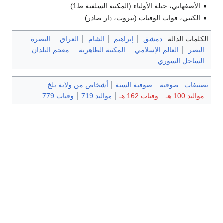
الأصفهاني، حيلة الأولياء (المكتبة السلفية ط1).
الكتبي، فوات الوفيات (بيروت، دار صادر).
الكلمات الدالة:
دمشق
إبراهيم
الشام
العراق
البصرة
البصر
العالم الإسلامي
المكتبة الظاهرية
معجم البلدان
الساحل السوري
تصنيفات
:
صوفية
صوفية السنة
أشخاص من ولاية بلخ
مواليد 100 هـ
وفيات 162 هـ
مواليد 719
وفيات 779