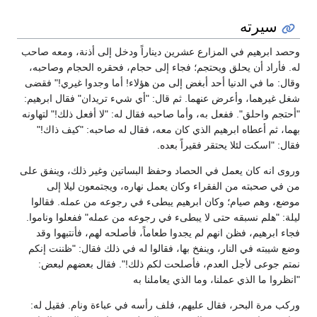
سيرته
وحصد ابرهيم في المزارع عشرين ديناراً ودخل إلى أذنة، ومعه صاحب
له. فأراد أن يحلق ويحتجم؛ فجاء إلى حجام، فحقره الحجام وصاحبه،
وقال: ما في الدنيا أحد أبغض إلى من هؤلاء! أما وجدوا غيري!" فقضى
شغل غيرهما، وأعرض عنهما. ثم قال: "أي شيء تريدان" فقال ابرهيم:
"أحتجم واحلق". ففعل به، وأما صاحبه فقال له: "لا أفعل ذلك!" لتهاونه
بهما، ثم أعطاه ابرهيم الذي كان معه، فقال له صاحبه: "كيف ذاك!"
فقال: "اسكت لئلا يحتقر فقيراً بعده.
وروى انه كان يعمل في الحصاد وحفظ البساتين وغير ذلك، وينفق على
من في صحبته من الفقراء وكان يعمل نهاره، ويجتمعون ليلا إلى
موضع، وهم صيام؛ وكان ابرهيم يبطىء في رجوعه من عمله. فقالوا
ليلة: "هلم نسبقه حتى لا يبطىء في رجوعه من عمله" ففعلوا وناموا.
فجاء ابرهيم، فظن انهم لم يجدوا طعاماً، فأصلحه لهم، فأنتبهوا وقد
وضع شيبته في النار، وينفخ بها، فقالوا له في ذلك فقال: "ظننت إنكم
نمتم جوعى لأجل العدم، فأصلحت لكم ذلك!". فقال بعضهم لبعض:
"انظروا ما الذي عملنا، وما الذي يعاملنا به
وركب مرة البحر، فقال عليهم، فلف رأسه في عباءة ونام. فقيل له: