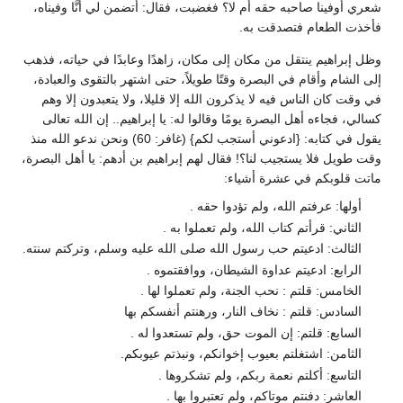
شعري أوفينا صاحبه حقه أم لا؟ فغضبت، فقال: أتضمن لي أنَّا وفيناه،
فأخذت الطعام فتصدقت به.
وظل إبراهيم ينتقل من مكان إلى مكان، زاهدًا وعابدًا في حياته، فذهب
إلى الشام وأقام في البصرة وقتًا طويلاً، حتى اشتهر بالتقوى والعبادة،
في وقت كان الناس فيه لا يذكرون الله إلا قليلا، ولا يتعبدون إلا وهم
كسالي، فجاءه أهل البصرة يومًا وقالوا له: يا إبراهيم.. إن الله تعالى
يقول في كتابه: {ادعوني أستجب لكم} (غافر: 60) ونحن ندعو الله منذ
وقت طويل فلا يستجيب لنا؟! فقال لهم إبراهيم بن أدهم: يا أهل البصرة،
ماتت قلوبكم في عشرة أشياء:
أولها: عرفتم الله، ولم تؤدوا حقه .
الثاني: قرأتم كتاب الله، ولم تعملوا به .
الثالث: ادعيتم حب رسول الله صلى الله عليه وسلم، وتركتم سنته.
الرابع: ادعيتم عداوة الشيطان، ووافقتموه .
الخامس: قلتم : نحب الجنة، ولم تعملوا لها .
السادس: قلتم : نخاف النار، ورهنتم أنفسكم بها
السابع: قلتم: إن الموت حق، ولم تستعدوا له .
الثامن: اشتغلتم بعيوب إخوانكم، ونبذتم عيوبكم.
التاسع: أكلتم نعمة ربكم، ولم تشكروها .
العاشر: دفنتم موتاكم، ولم تعتبروا بها .