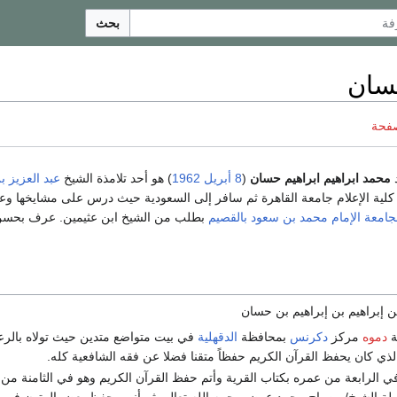
بحث
سان
صفحة
د
محمد ابراهيم ابراهيم حسان
(
8 أبريل
1962
) هو أحد تلامذة الشيخ
عبد العزيز بن
كلية الإعلام جامعة القاهرة ثم سافر إلى السعودية حيث درس على مشايخها وعم
جامعة الإمام محمد بن سعود
بالقصيم
بطلب من الشيخ ابن عثيمين. عرف بحسن ا
ن إبراهيم بن إبراهيم بن حسان
ة
دموه
مركز
دكرنس
بمحافظة
الدقهلية
في بيت متواضع متدين حيث تولاه بالرعا
لذي كان يحفظ القرآن الكريم حفظاً متقنا فضلا عن فقه الشافعية كله.
ي الرابعة من عمره بكتاب القرية وأتم حفظ القرآن الكريم وهو في الثامنة من
لة الشيخ/ مصباح محمد عوض رحمه الله تعالى ثم أنهى حفظ بعض المتون في ال