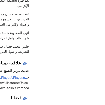
بعد فترة الجامعة التح
الإلزامي.
ذهب محمد حسان مع 
العزيز بن باز فسمع من
وأصوله وكثير من الش
أنهى الطحاوية كاملة 
شرح كتاب بلوغ المرام
جلس محمد حسان في فتر
الشريعة وأصول الدين,
علاقته بمبا
حديث مرئي للشيخ حسا
vPlayer/vPlayer.sw
<embed width="320" height="240" quality="high" bgcolor="#000000" name="main" id="main" >
owfullscreen="false"
ave-flash"/</embed>
قضايا