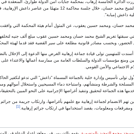
ررت الدائرة الخامسة إرهاب، بمحكمة جنايات أمن الدولة طوارئ، المنعقدة ف
لية داعش إمبابة".
حمد حسان، ومحمد حسين يعقوب، عن المثول أمام هيئة المحكمة التي وافقت عل
 سبقتها تغريم الشيخ محمد حسان ومحمد حسين عقوب مبلغ ألف جنيه لتخلفهما
 عن الحضور، وبحسب مصادر قانونية مطلعة على سير القضية فقد قدما لهيئة المح
د أسندت للمتهمين تولى قيادة جماعة إرهابية الغرض منها الدعوة إلى الإخلال ب
نين ومنع مؤسسات الدولة والسلطات العامة من ممارسة أعمالها والاعتداء على 
ام الاجتماعي والأمن القومي.
ل تولى تأسيس وإدارة خلية بالجماعة المسماة "داعش" التي تدعو لتكفير الحاكم
 المسلحة والشرطة ومنشأتهم، واستباحة دماء المسيحيين واستحلال أموالهم وممت
مها هذه الجماعة لتحقيق وتنفيذ أغراضها الإجرامية على النحو المبين بالتحقيقات
ين تهم الانضمام لجماعة إرهابية مع علمهم بأغراضها، وارتكاب جريمة من جرائم تم
[1]
ا ومفرقعات ومعلومات، بقصد استخدامها في ارتكاب جرائم إرهابية.
مسجد مجمع التوحيد بالمنصورة
. يقوم بالتدريس في معاهد إعداد الدعاة في ال