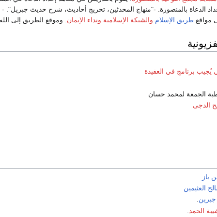
عداد الدعاة بالمنصورة. -"منهاج المحدثين، تخريج أحاديث، شرح حديث جبريل". -
 مواقع
طريق الإسلام
والشبكة الإسلامية
ونداء الإيمان
. وموقع الطريق إلى الله
فزيونية
 يُجيب برنامج في العقيدة
بة الجمعة لمحمد حسان
ح الدجى
ن باز
ح العثيمين
 جبرين
.
يبة الحمد
.