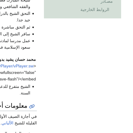
مصـادر
والفقه الشافعي وا
الروابط الخارجية
التحق الشيخ بالدر
جيد جدا.
ثم التحق مباشرة ب
سافر الشيخ إلى ا
عمل مدرسا لمادتي
سعود الإسلامية فر
محمد حسان يشيد بدو
vPlayer/vPlayer.sw
<embed width="320" height="240" quality="high" bgcolor="#000000" name="main" id="main" >
owfullscreen="false"
ave-flash"/</embed>
الشيخ متفرغ للدعو
السنة.
معلومات أ
في أجازة الصيف الأول
القليلة للشيخ
الألباني
.