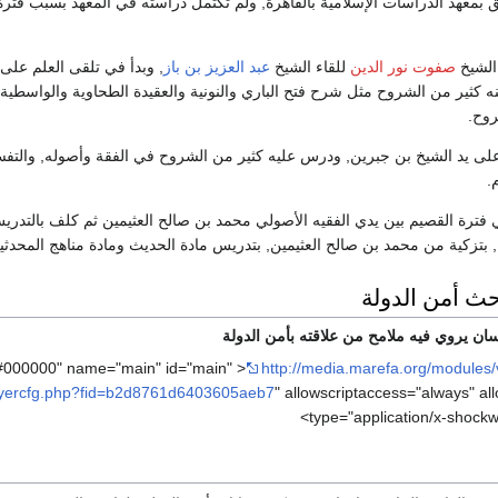
ق بمعهد الدراسات الإسلامية بالقاهرة, ولم تكتمل دراسته في المعهد بسبب فترة 
الشيخ
صفوت نور الدين
للقاء الشيخ
عبد العزيز بن باز
, وبدأ في تلقى العلم على 
ه كثير من الشروح مثل شرح فتح الباري والنونية والعقيدة الطحاوية والواسطية
روح.
على يد الشيخ بن جبرين, ودرس عليه كثير من الشروح في الفقة وأصوله, والتفسير
.
ة القصيم بين يدي الفقيه الأصولي محمد بن صالح العثيمين ثم كلف بالتدريس
 بتزكية من محمد بن صالح العثيمين, بتدريس مادة الحديث ومادة مناهج المحدث
حث أمن الدولة
ن يروي فيه ملامح من علاقته بأمن الدولة
http://media.marefa.org/modules/
layercfg.php?fid=b2d8761d6403605aeb7
" allowscriptaccess="always" all
type="application/x-shockw