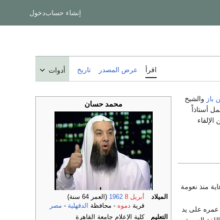
إنشاء حساب
دخول
اقرأ
عرض المصدر
تاريخ
أدوات
 باز
والشيخ
محمد حسان
ل أستاذاْ
لإلقاء
ية منذ نعومة
الميلاد
أبريل 8
1962
(العمر 64 سنة)
قرية
دموه
- محافظة
الدقهلية
-
مصر
 عمره على يد
التعليم
كلية الإعلام جامعة القاهرة
لغة العربية