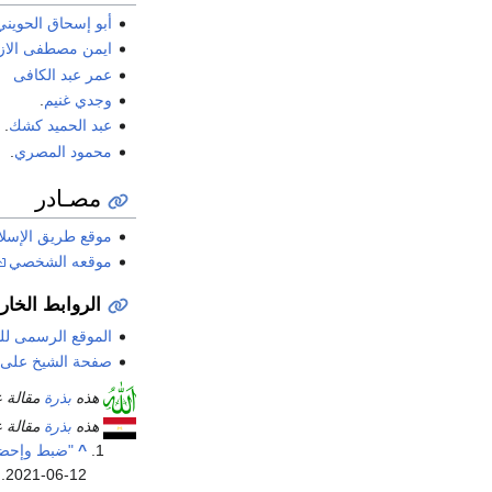
أبو إسحاق الحويني
ايمن مصطفى الاز
عمر عبد الكافى
وجدي غنيم
.
عبد الحميد كشك
.
محمود المصري
.
مصـادر
موقع طريق الإسلا
موقعه الشخصي
الروابط الخار
الموقع الرسمى لل
صفحة الشيخ على 
هذه
بذرة
مقالة ع
هذه
بذرة
مقالة ع
^
"ضبط وإحضا
.
2021-06-12