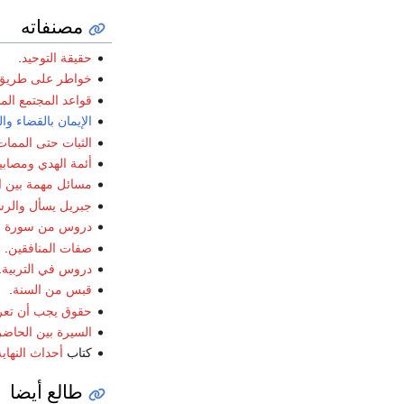
مصنفاته
حقيقة التوحيد
.
خواطر على طريق 
قواعد المجتمع الم
الإيمان بالقضاء وال
الثبات حتى الممات
أئمة الهدي ومصابي
مسائل مهمة بين ال
جبريل يسأل والر
دروس من سورة ال
صفات المنافقين
.
دروس في التربية
.
قبس من السنة
.
حقوق يجب أن تع
السيرة بين الحاض
كتاب
أحداث النهاية
طالع أيضا