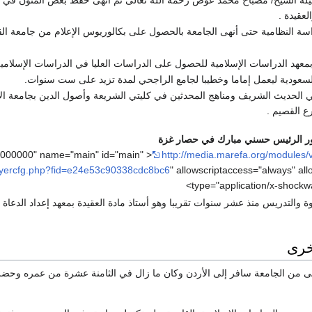
لعقيدة .
اسة النظامية حتى أنهى الجامعة بالحصول على بكالوريوس الإعلام من جامعة الق
معهد الدراسات الإسلامية للحصول على الدراسات العليا في الدراسات الإسلامية
لسعودية ليعمل إماما وخطيبا لجامع الراجحي لمدة تزيد على ست سنوات.
 الحديث الشريف ومناهج المحدثين في كليتي الشريعة وأصول الدين بجامعة ال
ع القصيم .
ر الرئيس حسني مبارك في حصار غزة
http://media.marefa.org/modules/
layercfg.php?fid=e24e53c90338cdc8bc6
" allowscriptaccess="always" all
type="application/x-shockw
ة والتدريس منذ عشر سنوات تقريبا وهو أستاذ مادة العقيدة بمعهد إعداد الدعا
خرى
ى من الجامعة سافر إلى الأردن وكان ما زال في الثامنة عشرة من عمره وحضر