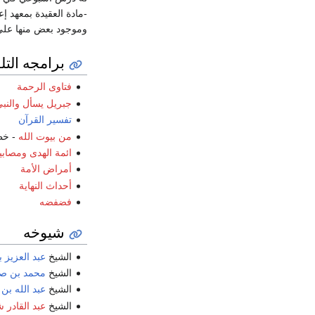
-مادة العقيدة بمعهد إ
وموجود بعض منها على
برامجه التل
فتاوى الرحمة
جبريل يسأل والنبي
تفسير القرآن
من بيوت الله
- خط
ائمة الهدى ومصابي
أمراض الأمة
أحداث النهاية
فضفضه
شيوخه
الشيخ
عبد العزيز ب
الشيخ
محمد بن صال
الشيخ
عبد الله بن
الشيخ
عبد القادر ش