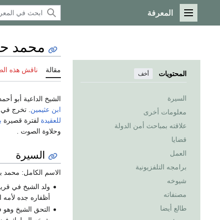
المعرفة
القائمة الرئيسية
محمد ح
مقالة
ناقش هذه ال
المحتويات
أخف
السيرة
الشيخ الداعية أبو أحم
ابن عثيمين
. تخرج في 
معلومات أخرى
للعقيدة
لفترة قصيرة
ب
علاقته بمباحث أمن الدولة
وحلاوة الصوت .
قضايا
السيرة
العمل
برامجه التلفزيونية
الاسم الكامل: محمد ب
شيوخه
ولد الشيخ في قري
مصنفاته
أظفاره جده لأمه ا
طالع أيضا
التحق الشيخ وهو ف
شيخه المبارك فضي