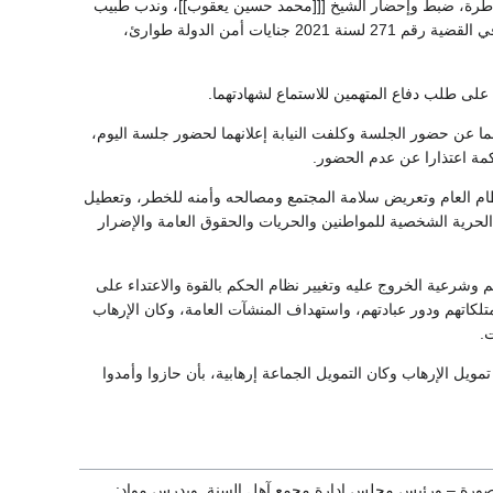
ي طرة، ضبط وإحضار الشيخ [[[محمد حسين يعقوب]]، وندب طبيب
شرعي للكشف على الشيخ محمد حسان، خلال جلسة محاكمة 12 متهمًا من عناصر داعش الإرهابية، في القضية رقم 271 لسنة 2021 جنايات أمن الدولة طوارئ،
ى طلب دفاع المتهمين للاستماع لشهادتهما.
 عن حضور الجلسة وكلفت النيابة إعلانهما لحضور جلسة اليوم،
كمة اعتذارا عن عدم الحضور.
النظام العام وتعريض سلامة المجتمع ومصالحه وأمنه للخطر، وتعطيل
الحرية الشخصية للمواطنين والحريات والحقوق العامة والإضرار
 وشرعية الخروج عليه وتغيير نظام الحكم بالقوة والاعتداء على
لكاتهم ودور عبادتهم، واستهداف المنشآت العامة، وكان الإرهاب
.
ويل الإرهاب وكان التمويل الجماعة إرهابية، بأن حازوا وأمدوا
منصورة – ورئيس مجلس إدارة مجمع آهل السنة. ويدرس مواد: