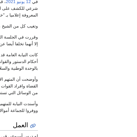
في
12 يونيو
2021
، ق
المعروفة إعلاميا بـ "خ
وتغيب كل من الشيخ م
وقررت في الجلسة التي
إلا أنهما تخلفا أيضا
كانت النيابة العامة ق
أحكام الدستور والقوا
بالوحدة الوطنية والسل
وأوضحت أن المتهم الأو
القضاة وافراد القوات
من الوسائل التي تستخد
وأسندت النيابة للمتهم
ووفروا للجماعة أموال
العمل
له درس أسبوعي في