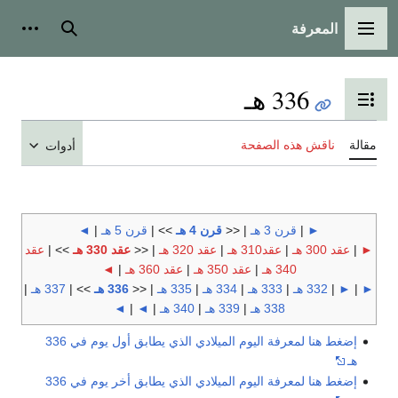
المعرفة
القائمة الرئيسية
بحث
أدوات
336 هـ
تبديل عرض جدول المحتويات
مقالة
ناقش هذه الصفحة
أدوات
►
|
قرن 3 هـ
| <<
قرن 4 هـ
>> |
قرن 5 هـ
|
◄
►
|
عقد 300 هـ
|
عقد310 هـ
|
عقد 320 هـ
| <<
عقد 330 هـ
>> |
عقد
340 هـ
|
عقد 350 هـ
|
عقد 360 هـ
|
◄
►
|
►
|
332 هـ
|
333 هـ
|
334 هـ
|
335 هـ
| <<
336 هـ
>> |
337 هـ
|
338 هـ
|
339 هـ
|
340 هـ
|
◄
|
◄
إضغط هنا لمعرفة اليوم الميلادي الذي يطابق أول يوم في 336
هـ
إضغط هنا لمعرفة اليوم الميلادي الذي يطابق أخر يوم في 336