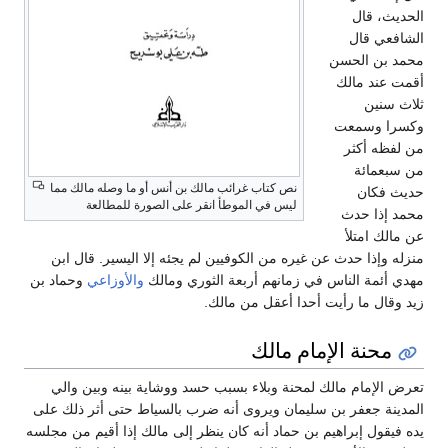
الحديث، قال
الشافعي قال
محمد بن الحسن
أقمت عند مالك
ثلاث سنين
وكسرا وسمعت
من لفظه أكثر
من سبعمائة
نص كتاب غرائب مالك بن أنس أو ما وصله مالك مما
حديث فكان
ليس في الموطأ انقر على الصورة للمطالعة
محمد إذا حدث
عن مالك امتلأ
منزله وإذا حدث عن غيره من الكوفيين لم يجئه إلا اليسير. قال ابن
مهدي أئمة الناس في زمانهم أربعة الثوري ومالك
والأوزاعي
وحماد بن
زيد وقال ما رأيت أحدا أعقل من مالك.
محنة الإمام مالك
تعرض الإمام مالك لمحنة وبلاء بسبب حسد ووشاية بينه وبين والي
المدينة جعفر بن سليمان ويروى أنه ضرب بالسياط حتى أثر ذلك على
يده فيقول إبراهيم بن حماد أنه كان ينظر إلى مالك إذا أقيم من مجلسه