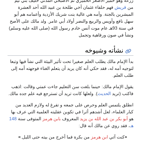
زرعة وهو حمير الأصغر الحميري ثم الأصبحي المدني حليف بني تيم
من
قريش
فهم حلفاء عثمان أخي طلحة بن عبيد الله أحد العشرة
المبشرين بالجنة. وأمه هي عالية بنت شريك الأزدية وأعمامه هم أبو
سهل نافع وأويس والربيع والنضر أولاد أبي عامر. ولد مالك على الأصح
في سنة 93هـ عام موت أنس خادم رسول الله (صلى الله عليه وسلم)
ونشأ في صون ورفاهية وتجمل
نشأته وشيوخه
بدأ الإمام مالك يطلب العلم صغيرا تحت تأثير البيئة التي نشأ فيها وتبعا
لتوجيه أمه له، فقد حكي أنه كان يريد أن يتعلم الغناء فوجهته أمه إلى
طلب العلم.
يقول الإمام مالك: حينما بلغت سن التعليم جاءت عمتي وقالت :اذهب
فاكتب (تريد
الحديث
). ولعلها كانت تريد أن تسترجع فيه علم جده مالك.
انطلق يلتمس العلم وحرص على جمعه و تفرغ له ولازم العديد من
كبار العلماء، لعل أشدهم أثرا في تكوين عقليته العلمية التي عرف بها
هو
أبو بكر بن عبد الله بن يزيد
المعروف
بابن هرمز
المتوفى سنة
148
هـ
، فقد روي عن مالك أنه قال:
«
كنت آتي
ابن هرمز
من بكرة فما أخرج من بيته حتى الليل.
»