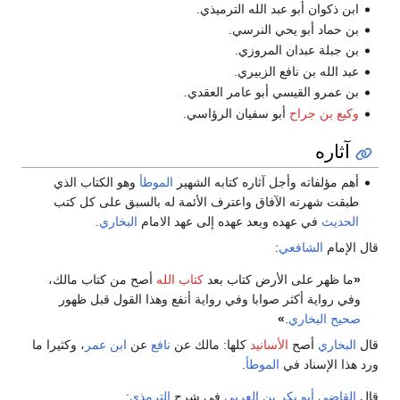
ابن ذكوان أبو عبد الله الترميذي.
بن حماد أبو يحي النرسي.
بن جبلة عبدان المروزي.
عبد الله بن نافع الزبيري.
بن عمرو القيسي أبو عامر العقدي.
وكيع بن جراح
أبو سفيان الرؤاسي.
آثاره
أهم مؤلفاته وأجل آثاره كتابه الشهير
الموطأ
وهو الكتاب الذي
طبقت شهرته الآفاق واعترف الأئمة له بالسبق على كل كتب
الحديث
في عهده وبعد عهده إلى عهد الامام
البخاري
.
قال الإمام
الشافعي
:
«
ما ظهر على الأرض كتاب بعد
كتاب الله
أصح من كتاب مالك،
وفي رواية أكثر صوابا وفي رواية أنفع وهذا القول قبل ظهور
صحيح البخاري
.
»
قال
البخاري
أصح
الأسانيد
كلها: مالك عن
نافع
عن
ابن عمر
، وكثيرا ما
ورد هذا الإسناد في
الموطأ
.
قال
القاضي أبو بكر بن العربي
في شرح
الترمذي
: