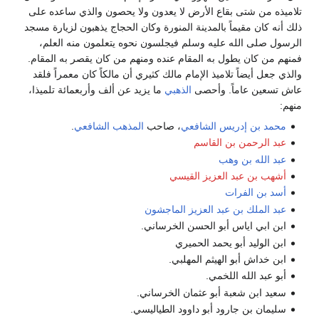
تلاميذه من شتى بقاع الأرض لا يعدون ولا يحصون والذي ساعده على
ذلك أنه كان مقيماً بالمدينة المنورة وكان الحجاج يذهبون لزيارة مسجد
الرسول صلى الله عليه وسلم فيجلسون نحوه يتعلمون منه العلم،
فمنهم من كان يطول به المقام عنده ومنهم من كان يقصر به المقام.
والذي جعل أيضاً تلاميذ الإمام مالك كثيري أن مالكاً كان معمراً فلقد
عاش تسعين عاماً. وأحصى
الذهبي
ما يزيد عن ألف وأربعمائة تلميذا،
منهم:
محمد بن إدريس الشافعي
، صاحب
المذهب الشافعي
.
عبد الرحمن بن القاسم
عبد الله بن وهب
أشهب بن عبد العزيز القيسي
أسد بن الفرات
عبد الملك بن عبد العزيز الماجشون
ابن ابي اياس أبو الحسن الخرساني.
ابن الوليد أبو يحمد الحميري
ابن خداش أبو الهيثم المهلبي.
أبو عبد الله اللخمي.
سعيد ابن شعبة أبو عثمان الخرساني.
سليمان بن جارود أبو داوود الطياليسي.