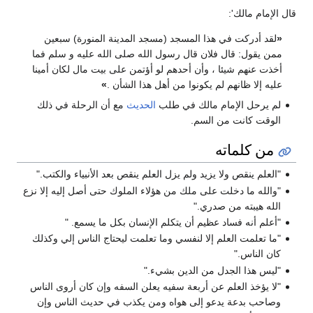
قال الإمام مالك':
«
لقد أدركت في هذا المسجد (مسجد المدينة المنورة) سبعين
ممن يقول: قال فلان قال رسول الله صلى الله عليه و سلم فما
أخذت عنهم شيئا ، وأن أحدهم لو أؤتمن على بيت مال لكان أمينا
عليه إلا ظانهم لم يكونوا من أهل هذا الشأن .
»
لم يرحل الإمام مالك في طلب
الحديث
مع أن الرحلة في ذلك
الوقت كانت من السم.
من كلماته
"العلم ينقص ولا يزيد ولم يزل العلم ينقص بعد الأنبياء والكتب."
"والله ما دخلت على ملك من هؤلاء الملوك حتى أصل إليه إلا نزع
الله هيبته من صدري."
"أعلم أنه فساد عظيم أن يتكلم الإنسان بكل ما يسمع. "
"ما تعلمت العلم إلا لنفسي وما تعلمت ليحتاج الناس إلي وكذلك
كان الناس."
"ليس هذا الجدل من الدين بشيء."
"لا يؤخذ العلم عن أربعة سفيه يعلن السفه وإن كان أروى الناس
وصاحب بدعة يدعو إلى هواه ومن يكذب في حديث الناس وإن