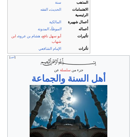
المذهب
سنة
الاهتمامات
الحديث
،
الفقه
الرئيسية
أعمال شهيرة
المالكية
أعماله
الموطأ
،
المدونة
تأثيرات
أبو سهل نافع
،
هشام بن عروة
،
ابن
شهاب
تأثرات
الإمام الشافعي
أخف
جزء من
سلسلة
عن
أهل السنة والجماعة