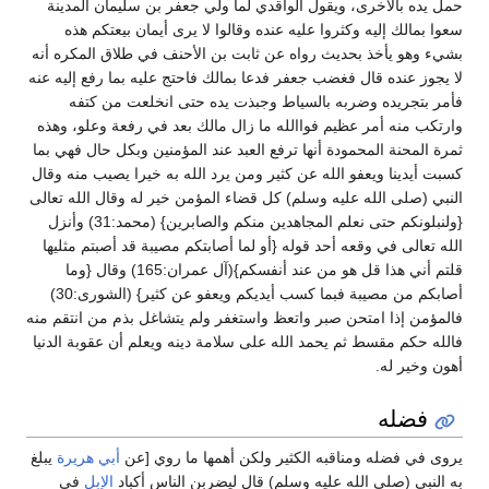
حمل يده بالأخرى، ويقول الواقدي لما ولي جعفر بن سليمان المدينة
سعوا بمالك إليه وكثروا عليه عنده وقالوا لا يرى أيمان بيعتكم هذه
بشيء وهو يأخذ بحديث رواه عن ثابت بن الأحنف في طلاق المكره أنه
لا يجوز عنده قال فغضب جعفر فدعا بمالك فاحتج عليه بما رفع إليه عنه
فأمر بتجريده وضربه بالسياط وجبذت يده حتى انخلعت من كتفه
وارتكب منه أمر عظيم فواالله ما زال مالك بعد في رفعة وعلو، وهذه
ثمرة المحنة المحمودة أنها ترفع العبد عند المؤمنين وبكل حال فهي بما
كسبت أيدينا ويعفو الله عن كثير ومن يرد الله به خيرا يصيب منه وقال
النبي (صلى الله عليه وسلم) كل قضاء المؤمن خير له وقال الله تعالى
{ولنبلونكم حتى نعلم المجاهدين منكم والصابرين} (محمد:31) وأنزل
الله تعالى في وقعه أحد قوله {أو لما أصابتكم مصيبة قد أصبتم مثليها
قلتم أني هذا قل هو من عند أنفسكم}(آل عمران:165) وقال {وما
أصابكم من مصيبة فبما كسب أيديكم ويعفو عن كثير} (الشورى:30)
فالمؤمن إذا امتحن صبر واتعظ واستغفر ولم يتشاغل بذم من انتقم منه
فالله حكم مقسط ثم يحمد الله على سلامة دينه ويعلم أن عقوبة الدنيا
أهون وخير له.
فضله
يروى في فضله ومناقبه الكثير ولكن أهمها ما روي [عن
أبي هريرة
يبلغ
به النبي (صلى الله عليه وسلم) قال ليضربن الناس أكباد
الإبل
في