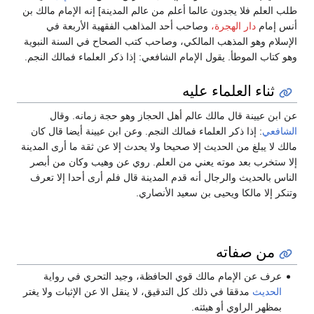
طلب العلم فلا يجدون عالما أعلم من عالم المدينة] إنه الإمام مالك بن
أنس إمام
دار الهجرة،
وصاحب أحد المذاهب الفقهية الأربعة في
الإسلام وهو المذهب المالكي، وصاحب كتب الصحاح في السنة النبوية
وهو كتاب الموطأ. يقول الإمام الشافعي: إذا ذكر العلماء فمالك النجم.
ثناء العلماء عليه
عن ابن عيينة قال مالك عالم أهل الحجاز وهو حجة زمانه. وقال
الشافعي
: إذا ذكر العلماء فمالك النجم. وعن ابن عيينة أيضا قال كان
مالك لا يبلغ من الحديث إلا صحيحا ولا يحدث إلا عن ثقة ما أرى المدينة
إلا ستخرب بعد موته يعني من العلم. روي عن وهيب وكان من أبصر
الناس بالحديث والرجال أنه قدم المدينة قال فلم أرى أحدا إلا تعرف
وتنكر إلا مالكا ويحيى بن سعيد الأنصاري.
من صفاته
عرف عن الإمام مالك قوي الحافظة، وجيد التحري في رواية
الحديث
مدققا في ذلك كل التدقيق، لا ينقل الا عن الإثبات ولا يغتر
بمظهر الراوي أو هيئته.