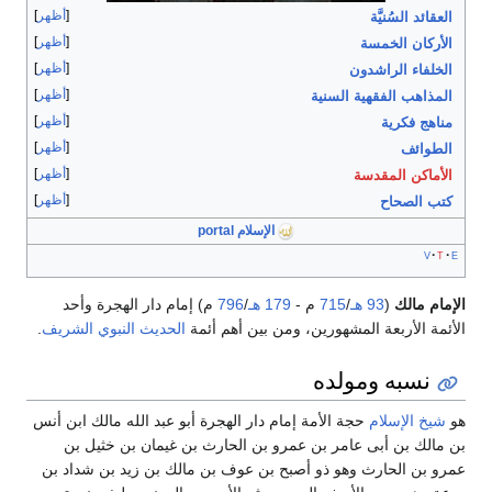
أظهر
العقائد السُنيَّة
أظهر
الأركان الخمسة
أظهر
الخلفاء الراشدون
أظهر
المذاهب الفقهية السنية
أظهر
مناهج فكرية
أظهر
الطوائف
أظهر
الأماكن المقدسة
أظهر
كتب الصحاح
الإسلام portal
v
t
e
الإمام مالك
(
93 هـ
/
715
م -
179 هـ
/
796
م) إمام دار الهجرة وأحد
الأئمة الأربعة المشهورين، ومن بين أهم أئمة
الحديث النبوي الشريف
.
نسبه ومولده
هو
شيخ الإسلام
حجة الأمة إمام دار الهجرة أبو عبد الله مالك ابن أنس
بن مالك بن أبى عامر بن عمرو بن الحارث بن غيمان بن خثيل بن
عمرو بن الحارث وهو ذو أصبح بن عوف بن مالك بن زيد بن شداد بن