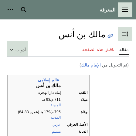
المعرفة
القائمة الرئيسية
بحث
أدوات
مالك بن أنس
تبديل عرض جدول المحتويات
مقالة
ناقش هذه الصفحة
أدوات
(تم التحويل من
الإمام مالك
)
عالم إسلامي
مالك بن أنس
اللقب
إمام دار الهجرة
ميلاد
711 م/93 هـ
المدينة
وفاة
795 م/179 هـ (عمره 83-84)
المدينة
الأصل العرقي
عربي
الديانة
مسلم