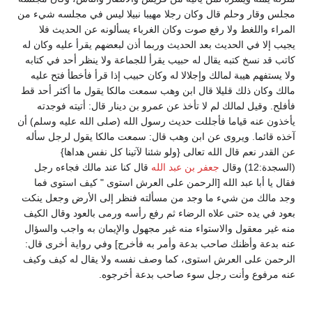
مجلس وقار وحلم قال وكان رجلا مهيبا نبيلا ليس في مجلسه شيء من
المراء واللغط ولا رفع صوت وكان الغرباء يسألونه عن الحديث فلا
يجيب إلا في الحديث بعد الحديث وربما أذن لبعضهم يقرأ عليه وكان له
كاتب قد نسخ كتبه يقال له حبيب يقرأ للجماعة ولا ينظر أحد في كتابه
ولا يستفهم هيبة لمالك وإجلالا له وكان حبيب إذا قرأ فأخطأ فتح عليه
مالك وكان ذلك قليلا قال ابن وهب سمعت مالكا يقول ما أكثر أحد قط
فأفلح. وقيل لمالك لم لا تأخذ عن عمرو بن دينار قال: أتيته فوجدته
يأخذون عنه قياما فأجللت حديث رسول الله (صلى الله عليه وسلم) أن
آخذه قائما. ويروى عن ابن وهب قال: سمعت مالكا يقول لرجل سأله
عن القدر نعم قال الله تعالى {ولو شئنا لآتينا كل نفس هداها}
(السجدة:12) وقال
جعفر بن عبد الله
قال كنا عند مالك فجاءه رجل
فقال يا أبا عبد الله [الرحمن على العرش استوى " كيف استوى فما
وجد مالك من شيء ما وجد من مسألته فنظر إلى الأرض وجعل ينكت
بعود في يده حتى علاه الرضاء ثم رفع رأسه ورمى بالعود وقال الكيف
منه غير معقول والاستواء منه غير مجهول والإيمان به واجب والسؤال
عنه بدعة وأظنك صاحب بدعة وأمر به فأخرج] وفي رواية أخرى قال:
الرحمن على العرش استوى، كما وصف نفسه ولا يقال له كيف وكيف
عنه مرفوع وأنت رجل سوء صاحب بدعة أخرجوه.