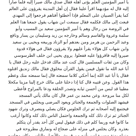
يا أمير المؤمنين العلم يؤتى أهله فقال صدق مالك صيرا إليه فلما صارا
إليه قال له مؤدبهما اقرأ علينا فقال إن أهل المدينة يقرؤون على العالم
كما يقرأ الصبيان على المعلم فإذا أخطئوا أفتاهم فرجعوا إلى المهدي
فبعث إلى مالك فكلمه فقال سمعت ابن شهاب يقول جمعنا هذا العلم
في الروضة من رجال وهم يا أمير المؤمنين سعيد بن المسيب وأبو
سلمة وعروة والقاسم وسالم وخارجه بن زيد وسليمان بن يسار ونافع
وعبد الرحمن بن هرمز ومن بعدهم أبو الزناد وربيعه ويحيى بن سعيد
وابن شهاب كل هؤلاء يقرأ عليهم ولا يقرؤون فقال في هؤلاء قدوة
صيروا إليه فاقرؤوا عليه ففعلوا. يروي يحيى ابن خلف الطرسوسي
وكان من ثقات المسلمين قال كنت عند مالك فدخل عليه رجل فقال يا
أبا عبد الله ما تقول فيمن يقول القرآن مخلوق فقال مالك زنديق اقتلوه
فقال يا أبا عبد الله إنما أحكي كلاما سمعته قال إنما سمعته منك وعظم
هذا القول. وعن قتيبه قال كنا إذا دخلنا على مالك خرج إلينا مزينا مكحلا
مطيبا قد لبس من أحسن ثيابه وتصدر الحلقة ودعا بالمراوح فأعطى
لكل منا مروحة. وعن محمد بن عمر قال كان مالك يأتي المسجد
فيشهد الصلوات والجمعة والجنائز ويعود المرضى ويجلس في المسجد
فيجتمع إليه أصحابه ثم ترك الجلوس فكان يصلي وينصرف وترك شهود
الجنائز ثم ترك ذلك كله والجمعة واحتمل الناس ذلك كله وكانوا أرغب
ما كانوا فيه وربما كلم في ذلك فيقول ليس كل أحد يقدر أن يتكلم
بعذره. وكان يجلس في منزله على ضجاع له ونمارق مطروحة في
منزله يمنة ويسرة لمن يأتيه من قريش والأنصار والناس، وكان مجلسه