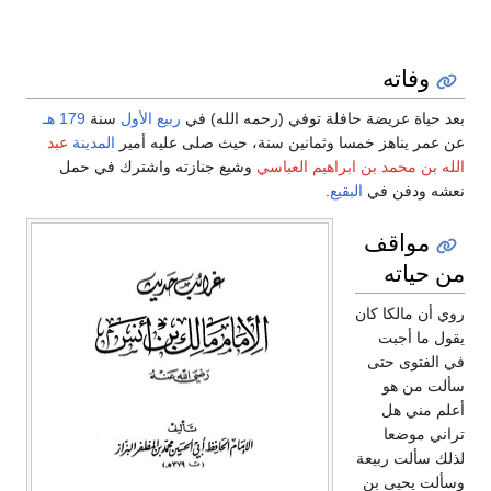
وفاته
بعد حياة عريضة حافلة توفي (رحمه الله) في
ربيع الأول
سنة
179 هـ
عن عمر يناهز خمسا وثمانين سنة، حيث صلى عليه أمير
المدينة
عبد
الله بن محمد بن ابراهيم العباسي
وشيع جنازته واشترك في حمل
نعشه ودفن في
البقيع
.
مواقف
من حياته
روي أن مالكا كان
يقول ما أجبت
في الفتوى حتى
سألت من هو
أعلم مني هل
تراني موضعا
لذلك سألت ربيعة
وسألت يحيى بن