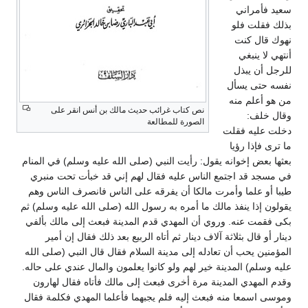
سعيد فأمراني
بذلك فقلت فلو
نهوك قال كنت
أنتهي لا ينبغي
للرجل أن يبذل
نفسه حتى يسأل
من هو أعلم منه
نص كتاب غرائب حديث مالك بن أنس انقر على
وقال خلف:
الصورة للمطالعة
دخلت عليه فقلت
ما ترى فإذا رؤيا
بعثها بعض إخوانه يقول: رأيت النبي (صلى الله عليه وسلم) في المنام
في مسجد قد اجتمع الناس عليه فقال لهم إني قد خبأت تحت منبري
طيبا أو علما وأمرت مالكا أن يفرقه على الناس فانصرف الناس وهم
يقولون إذا ينفذ مالك ما أمره به رسول الله (صلى الله عليه وسلم) ثم
بكى فقمت عنه. وروي أن المهدي قدم المدينة فبعث إلى مالك بألفي
دينار أو قال بثلاثة آلاف دينار ثم أتاه الربيع بعد ذلك فقال إن أمير
المؤمنين يحب أن تعادله إلى مدينة السلام فقال قال النبي (صلى الله
عليه وسلم) المدينة خير لهم ولو كانوا يعلمون والمال عندي على حاله.
وقدم المهدي المدينة مرة أخرى فبعث إلى مالك فأتاه فقال لهارون
وموسى اسمعا منه فبعث إليه فلم يجبهما فأعلما المهدي فكلمة فقال