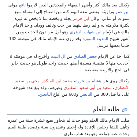
وكذلك يعد مالك أكثر وأشهر الفقهاء والمحدثين الذين لازموا
نافع
مولى
ابن عمر
وراويتٌه. يقضي معه اليوم كله من الصباح إلى المساء سبع
سنوات أو ثماني، وكان
ابن هرمز
يجله و يخصه بما لا يخص به غيره
لكثرة ملازمته له و لما ربط بينهما من حب وتآلف ووداد. وأخذ الإمام
مالك عن الإمام
ابن شهاب الزهري
وهو أول من دون الحديث ومن
أشهر شيوخ
المدينة المنورة
وقد روى عنه الإمام مالك في موطئه 132
حديثا بعضها مرسل.
كما أخذ عن الإمام
جعفر الصادق
من
آل البيت
وأخرج له في موطئه 9
أحاديث منها 5 متصلة مسندة أصلها حديث واحد طويل هو حديث جاير
في الحج والأربعة منقطعة.
وكذلك روى عن
هشام بن عروة
،
محمد ابن المنكدر
،
يحي بن سعيد
الأنصاري
،
سعيد بن أبي سعيد المقبري
وغيرهم، وقد بلغ عدد شيوخه
على ما قيل 300 من
التابعين
و600 من أتباع
التابعين
.
طلبه للعلم
طلب الإمام مالك العلم وهو حدث لم يتجاوز بضع عشرة سنة من عمره
وتأهل للفتيا وجلس للإفادة وله إحدى وعشرون سنة وقصده طلبة العلم
وحدث عنه جماعة وهو بعد شاب طري.