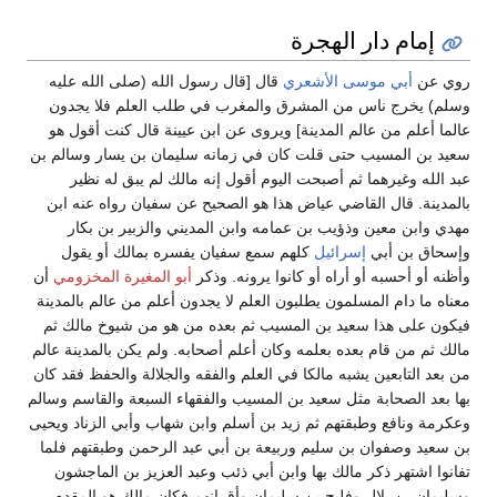
إمام دار الهجرة
روي عن
أبي موسى الأشعري
قال [قال رسول الله (صلى الله عليه
وسلم) يخرج ناس من المشرق والمغرب في طلب العلم فلا يجدون
عالما أعلم من عالم المدينة] ويروى عن ابن عيينة قال كنت أقول هو
سعيد بن المسيب حتى قلت كان في زمانه سليمان بن يسار وسالم بن
عبد الله وغيرهما ثم أصبحت اليوم أقول إنه مالك لم يبق له نظير
بالمدينة. قال القاضي عياض هذا هو الصحيح عن سفيان رواه عنه ابن
مهدي وابن معين وذؤيب بن عمامه وابن المديني والزبير بن بكار
وإسحاق بن أبي
إسرائيل
كلهم سمع سفيان يفسره بمالك أو يقول
وأظنه أو أحسبه أو أراه أو كانوا يرونه. وذكر
أبو المغيرة المخزومي
أن
معناه ما دام المسلمون يطلبون العلم لا يجدون أعلم من عالم بالمدينة
فيكون على هذا سعيد بن المسيب ثم بعده من هو من شيوخ مالك ثم
مالك ثم من قام بعده بعلمه وكان أعلم أصحابه. ولم يكن بالمدينة عالم
من بعد التابعين يشبه مالكا في العلم والفقه والجلالة والحفظ فقد كان
بها بعد الصحابة مثل سعيد بن المسيب والفقهاء السبعة والقاسم وسالم
وعكرمة ونافع وطبقتهم ثم زيد بن أسلم وابن شهاب وأبي الزناد ويحيى
بن سعيد وصفوان بن سليم وربيعة بن أبي عبد الرحمن وطبقتهم فلما
تفانوا اشتهر ذكر مالك بها وابن أبي ذئب وعبد العزيز بن الماجشون
وسليمان بن بلال وفليح بن سليمان وأقرانهم فكان مالك هو المقدم