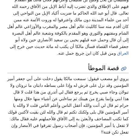
فيهم على الإطلاق والذي تضرب إليه آباط الإبل من الآفاق رحمه الله
تعالى. قال أبو عبد الله الحاكم ما ضربت أكباد الإبل من النواحي إلى
أحد من علماء المدينة دون مالك واعترفوا له وروت الأئمة عنه ممن
كان أقدم منه سنا كالليث عالم أهل مصر والمغرب والأوزاعي عالم أهل
الشام ومفتيهم والثوري وهو المقدم بالكوفة وشعبة عالم أهل البصرة
إلى أن قال وحمل عنه قبلهم يحيى بن سعيد الأنصاري حين ولاه أبو
جعفر قضاء القضاة فسأل مالكا أن يكتب له مائة حديث حين خرج إلى
العراق
ومن قبل كان ابن جريج حمل عنه.
قصة الموطأ
يروي أبو مصعب فيقول: سمعت مالكا يقول دخلت على أبي جعفر أمير
المؤمنين وقد نزل على فرش له وإذا على بساطه دابتان ما تروثان ولا
تبولان وجاء صبي يخرج ثم يرجع فقال لي أتدري من هذا قلت لا قال
هذا ابني وإنما يفزع من هيبتك ثم ساءلني عن أشياء منها حلال ومنها
حرام ثم قال لي أنت والله أعقل الناس وأعلم الناس قلت لا والله يا
أمير المؤمنين قال بلى ولكنك تكتم ثم قال والله لئن بقيت لأكتبن قولك
كما تكتب المصاحف ولأبعثن به إلى الآفاق فلأحملهنم عليه.فقال مالك:
لا تفعل يا أمير المؤمنين، فإن أصحاب رسول تفرقوا في الأمصار وإن
تفعل تكن فتنة!!