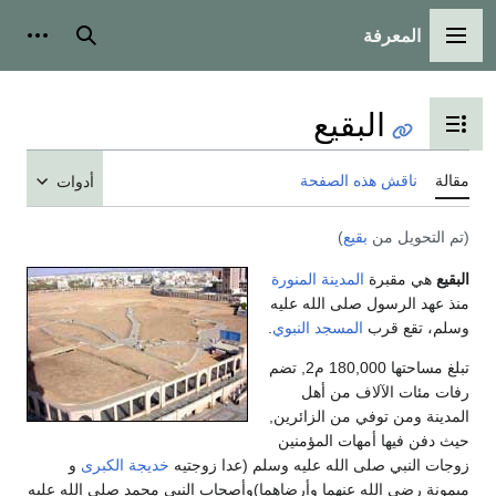
المعرفة
القائمة الرئيسية
بحث
أدوات
البقيع
تبديل عرض جدول المحتويات
مقالة
ناقش هذه الصفحة
أدوات
(تم التحويل من
بقيع
)
البقيع
هي مقبرة
المدينة المنورة
منذ عهد الرسول صلى الله عليه
وسلم، تقع قرب
المسجد النبوي
.
تبلغ مساحتها 180,000 م2, تضم
رفات مئات الآلاف من أهل
المدينة ومن توفي من الزائرين,
حيث دفن فيها أمهات المؤمنين
زوجات النبي صلى الله عليه وسلم (عدا زوجتيه
خديجة الكبرى
و
ميمونة رضي الله عنهما وأرضاهما)وأصحاب النبي محمد صلى الله عليه