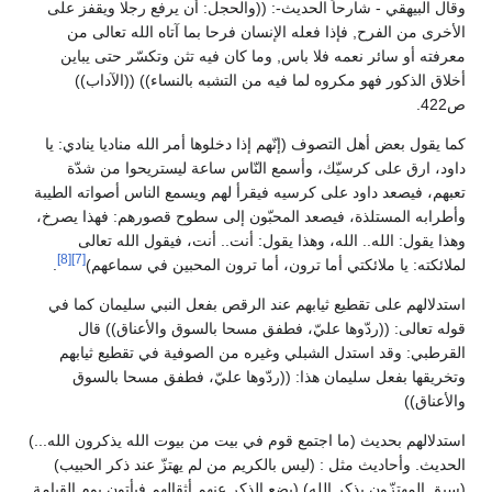
وقال البيهقي - شارحاً الحديث-: ((والحجل: أن يرفع رجلا ويقفز على
الأخرى من الفرح, فإذا فعله الإنسان فرحا بما آتاه الله تعالى من
معرفته أو سائر نعمه فلا باس, وما كان فيه تثن وتكسّر حتى يباين
أخلاق الذكور فهو مكروه لما فيه من التشبه بالنساء)) ((الآداب))
ص422.
كما يقول بعض أهل التصوف (إنّهم إذا دخلوها أمر الله مناديا ينادي: يا
داود، ارق على كرسيّك، وأسمع النّاس ساعة ليستريحوا من شدّة
تعبهم، فيصعد داود على كرسيه فيقرأ لهم ويسمع الناس أصواته الطيبة
وأطرابه المستلذة، فيصعد المحبّون إلى سطوح قصورهم: فهذا يصرخ،
وهذا يقول: الله.. الله، وهذا يقول: أنت.. أنت، فيقول الله تعالى
[8]
[7]
لملائكته: يا ملائكتي أما ترون، أما ترون المحبين في سماعهم)
.
استدلالهم على تقطيع ثيابهم عند الرقص بفعل النبي سليمان كما في
قوله تعالى: ((ردّوها عليّ، فطفق مسحا بالسوق والأعناق)) قال
القرطبي: وقد استدل الشبلي وغيره من الصوفية في تقطيع ثيابهم
وتخريقها بفعل سليمان هذا: ((ردّوها عليّ، فطفق مسحا بالسوق
والأعناق))
استدلالهم بحديث (ما اجتمع قوم في بيت من بيوت الله يذكرون الله...)
الحديث. وأحاديث مثل : (ليس بالكريم من لم يهتزّ عند ذكر الحبيب)
(سبق المهتزّون بذكر الله) (يضع الذكر عنهم أثقالهم فيأتون يوم القيامة