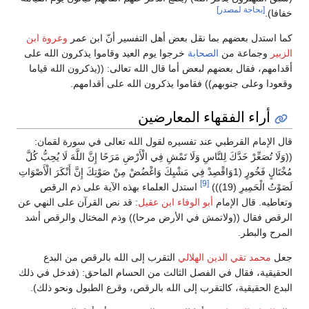
[بحاجة لمصدر]
خفافا).
كما استدل بعضهم بما نقل بعض أهل التفسير أنّ ابن عمر
وعروة ابن
الزبير
وجماعة من
الصحابة
خرجوا يوم العيد وقاموا يذكرون الله على
أقدامهم، فقال بعضهم لبعض أما قال الله تعالى: ((يذكرون الله قياما
وقعودا وعلى جنوبهم)) فقاموا يذكرون الله على أقدامهم.
أراء الفقهاء المعارضين
قال الإمام القرطبي عند تفسيره لقول الله تعالى في سورة لقمان:
((وَلَا تُصَعِّرْ خَدَّكَ لِلنَّاسِ وَلَا تَمْشِ فِي الْأَرْضِ مَرَحًا إِنَّ اللَّهَ لَا يُحِبُّ كُلَّ
مُخْتَالٍ فَخُورٍ (1وَاقْصِدْ فِي مَشْيِكَ وَاغْضُضْ مِنْ صَوْتِكَ إِنَّ أَنْكَرَ الْأَصْوَاتِ
[9]
لَصَوْتُ الْحَمِيرِ (19)))
استدل العلماء بهذه الآية على ذم الرقص
وتعاطيه. قال الإمام
أبو الوفاء ابن عقيل
: قد نص القرآن على النهي عن
الرقص فقال ((ولاتمش في الأرض مرحا)) وذم المختال والرقص أشد
المرح والبطر.
جعل
محمد تقي الدين الهلالي
التقرب إلى الله بالرقص من البدع
الحقيقية، فقال في الفصل الثالث من الحسام الماحق: (فدخل في ذلك
البدع الحقيقية، كالتقرب إلى الله بالرقص، وقرع الطبول ونحو ذلك).