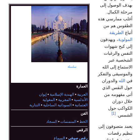
بهدف الوصول إلى
مرحلة الكمال.
أغلب ممارسي هذه
الطقوس هم من
أتباع
الطريقة
المولوية
، ويهدفون
إلى كبح شهوات
النفس والرغبات
الشخصية عبر
الاستماع إلى الله
جزء من
سلسلة
عن
الثقافة الإسلامية
والموسيقى والتفكر
في
الله
والدوران
العمارة
حول النفس الذي
أتى مفهومه من
العربية
•
الهندية الإسلامية
•
إيوان
الأندلسية
•
المغربية
•
المغولية
خلال دوران
العثمانية
•
السودانية الساحلية
•
التتارية
الكواكب حول
الفن
[1]
الشمس.
الخط
•
المنمنمات
•
السجاد
يعمد متصوفون إلى
الرقص
تنظيم رقصات
رقص صوفي
•
السماع