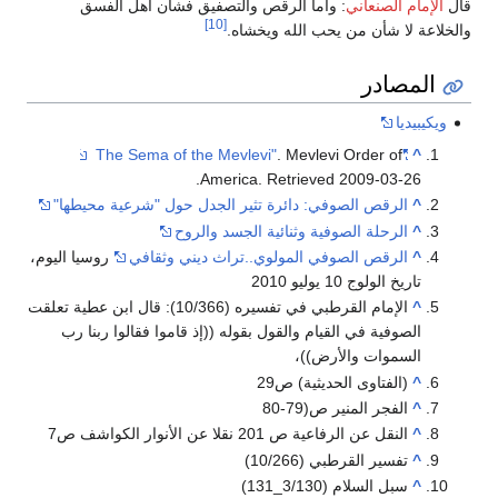
قال
الإمام الصنعاني
: وأما الرقص والتصفيق فشأن أهل الفسق
[10]
والخلاعة لا شأن من يحب الله ويخشاه.
المصادر
ويكيبيديا
. Mevlevi Order of
"The Sema of the Mevlevi"
^
.
America
. Retrieved
2009-03-26
^
الرقص الصوفي: دائرة تثير الجدل حول "شرعية محيطها"
^
الرحلة الصوفية وثنائية الجسد والروح
^
الرقص الصوفي المولوي..تراث ديني وثقافي
روسيا اليوم،
تاريخ الولوج 10 يوليو 2010
^
الإمام القرطبي في تفسيره (10/366): قال ابن عطية تعلقت
الصوفية في القيام والقول بقوله ((إذ قاموا فقالوا ربنا رب
السموات والأرض))،
^
(الفتاوى الحديثية) ص29
^
الفجر المنير ص(79-80
^
النقل عن الرفاعية ص 201 نقلا عن الأنوار الكواشف ص7
^
تفسير القرطبي (10/266)
^
سبل السلام (3/130_131)