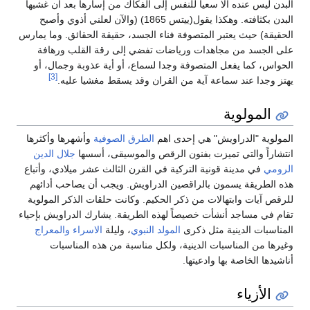
البدن ليس عنده الا سعيا للنفس إلى الفكاك من إسارها بعد أن غشيها
البدن بكثافته. وهكذا يقول(ييتس 1865) (والآن لعلني أذوي وأصبح
الحقيقة) حيث يعتبر المتصوفة فناء الجسد، حقيقة الحقائق. وما يمارس
على الجسد من مجاهدات ورياضات تفضي إلى رقة القلب ورهافة
الحواس، كما يفعل المتصوفة وجدا لسماع، أو أية عذوبة وجمال، أو
[3]
يهتز وجدا عند سماعة آية من القران وقد يسقط مغشيا عليه.
المولوية
المولوية "الدراويش" هي إحدى اهم
الطرق الصوفية
وأشهرها وأكثرها
انتشاراً والتي تميزت بفنون الرقص والموسيقى، أسسها
جلال الدين
الرومي
في مدينة قونية التركية في القرن الثالث عشر ميلادي، وأتباع
هذه الطريقة يسمون بالراقصين الدراويش. ويجب أن يصاحب أدائهم
للرقص آيات وابتهالات من ذكر الحكيم. وكانت حلقات الذكر المولوية
تقام في مساجد أنشأت خصيصاً لهذه الطريقة. يشارك الدراويش بإحياء
المناسبات الدينية مثل ذكرى
المولد النبوي
، وليلة
الاسراء والمعراج
وغيرها من المناسبات الدينية، ولكل مناسبة من هذه المناسبات
أناشيدها الخاصة بها وادعيتها.
الأزياء