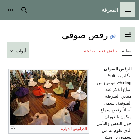
المعرفة
القائمة الرئيسية
بحث
أدوات
رقص صوفي
تبديل عرض جدول المحتويات
مقالة
ناقش هذه الصفحة
أدوات
الرقص الصوفي
إنگليزية:
Sufi
whirling
هو نوع من
أنواع الذكر عند
متبعي الطريقة
الصوفية. يسمى
أحياناً رقص سماع،
ويكون بالدوران
حول النفس والتأمل
الدراويش الدوارة
الذي يقوم به من
يسمون دراويش