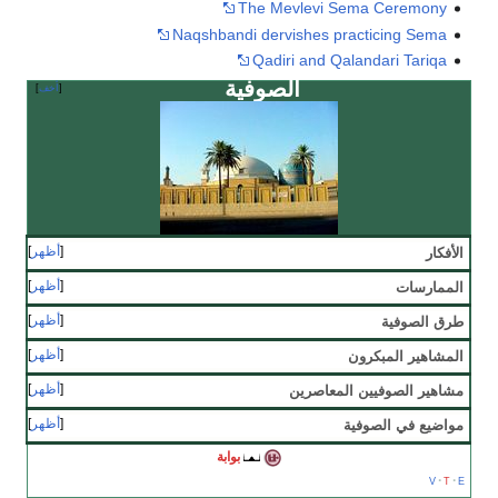
The Mevlevi Sema Ceremony
Naqshbandi dervishes practicing Sema
Qadiri and Qalandari Tariqa
الصوفية
أخف
أظهر
الأفكار
أظهر
الممارسات
أظهر
طرق الصوفية
أظهر
المشاهير المبكرون
أظهر
مشاهير الصوفيين المعاصرين
أظهر
مواضيع في الصوفية
بوابة
v
t
e