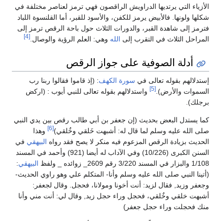
الأزياء التي يرتديها الدراويش الراقصون فهي ترمز لعناصر مختلفة في
شكلها ولونها. فالأبيض يرمز للكفن، والأسود للقبر، أما القلنسوة اللباد
فترمز إلى شاهدة القبر، والدورات الثلاث حول باحة الرقص ترمز إلى
[4]
المراحل الثلاث في التقرب إلى
الله
وهي: العلم الرؤية والوصال.
أدلة الصوفية على جواز الرقص
إستدلالهم بقوله تعالى في
سورة الكهف
: (إذ قاموا فقالوا ربنا رب
[5]
السموات والأرض).
واستدلالهم بقوله تعالى للنبي أيوب : (اركض
برجلك).
كما يستدل البعض بحديث (إن جعفر بن أبي طالب رقص بين يدي النبي
[6]
صلى الله عليه وسلم لما قال له: أشبهت خَلقي وخٌلقي)
وهذا
الحديث بزيادة الرقص المزعوم فيه منكر لا يصح فقد رواه
البيهقي
في
السنن الكبرى (10/226) وفي الآداب له أيضا (921) وأحمد في المسند
1/108 والبزار في المسند 3/220 رقم 2609_ زوائده _ ولفظ
البيهقي
:
(أتينا النبي صلى الله عليه وسلم وأنا- المتكلم علي وهو راوي الحديث-
وجعفر وزيد, فقال لزيد: أنت أخونا ومولانا، فحجل. وقال لجعفر:
أشبهت خلقي وخٌلقي، فحجل وراء حجل زيد, وقال لي: أنت مني وأنا
منك فحجلت وراء حجل جعفر)