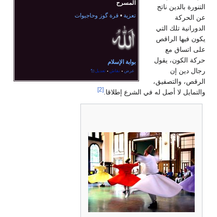
المسرح
التنورة بالدين ناتج
تعزية
•
قرة گوز وحاجيوات
عن الحركة
الدورانية تلك التي
يكون فيها الراقص
على اتساق مع
حركة الكون، يقول
بوابة الإسلام
رجال دين إن
عرض
نقاش
تعديل
•
•
الرقص، والتصفيق،
[2]
والتمايل لا أصل له في الشرع إطلاقا.