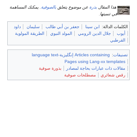
هذا المقال
بذرة
عن موضوع يتعلق
بالصوفية
. يمكنك المساهمة
في تنميتها
.
الكلمات الدالة:
ابن سينا
جعفر بن أبي طالب
سليمان
داود
أيوب
جلال الدين الرومي
المولد النبوي
الطريقة المولوية
القرطبي
تصنيفات
:
Articles containing إنگليزية-language text
Pages using Lang-xx templates
مقالات ذات عبارات بحاجة لمصادر
بذورة صوفية
رقص شعائري
مصطلحات صوفية