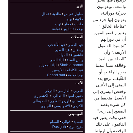
يرتدون فيها تنانير
الزي
واسعة، ويقومون
بحركة دورانية،
سلوار قميص
•
طاقية
•
عقال
جلابية
•
بوبو
يقولون إنها جزء من
جلباب
•
خمار
•
ثوب
"مناجاة الخالق."
برقع
•
تشادور
•
عباءة
يعتبر راقصو التنورة
العطلات
أن في دورانهم
عيد الفطر
•
عيد الأضحى
"تجسيدا للفصول
رمضان
•
عيد الغدير
الأربعة،" وأن
عاشوراء
•
المولد
"الصلة بين العبد
رأس السنة
•
ليلة القدر
Shab-e-baraat
•
ليلة المعراج
وخالقه تنشأ عندما
عيد الكاظم
•
الأربعين
يقوم الراقص أو
يوم الإمامة
•
Chand raat
اللفّيف، برفع يده
الأدب
اليمنى إلى الأعلى
العربي
•
الفارسي
•
التركي
وخفض اليسرى إلى
جنوب آسيا
•
البنغالي
•
الكشميري
الأسفل متخففا من
السندي
•
اوردو
•
الآذري
•
الصومالي
كل شيء بقصد
الكردي
•
الإندونيسي
•
الجاوي
الصعود إلى ربه."
الموسيقى
ففي وقت يعتبر فيه
النشيد
•
قوالي
•
المقام
القائمون على تلك
مديح نبوي
•
Dastgah
الرقصة بأن ارتباط