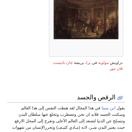
دراويش
مولوية
في
پرا
، بريشة
جان-باتيست
ڤان مور
.
الرقص والجسد
يقول
ابن سينا
في هذا المجال لقد هبطت النفس إلى هذا العالم
وسكنت الجسد فلابد ان تحن وتضطرب وتخلع عنها سلطان البدن
وتنسلخ عن الدنيا لتصعد إلى العالم الأعلى وتعرج إلى المحل الارفع.
حيث يعتبر البدن شـر، لانه (مـادي كثيـف) وتحررالإنسان من شهوات