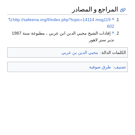
المراجع و المصادر
http://safeena.org/f/index.php?topic=14114.msg119
^
602
^
إفادات الشيخ محيي الدبن ابن عربي ، مطبوعة سنة 1987
نذير سنز لاهور
الكلمات الدالة:
محيي الدين بن عربي
تصنيف
:
طرق صوفية