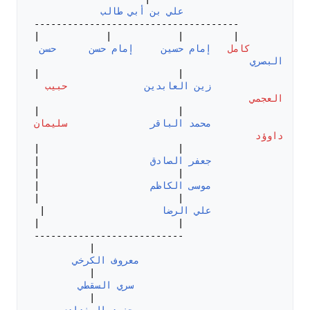
علي بن أبي طالب
كامل
إمام حسين
إمام حسن
حسن 
البصري
زين العابدين
حبيب 
العجمي
محمد الباقر
سليمان 
داوؤد
جعفر الصادق
موسى الكاظم
علي الرضا
معروف الكرخي
سري السقطي