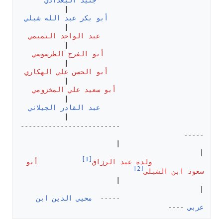
جنيد البغدادي
أبو بكر عبد الله شبلي
عبد الواحد التميمي
أبو الفرج الطرسوسي 
أبو الحسن علي الهكاري 
أبو سعيد علي المخزومي 
عبد القادر الجيلاني
                     -------------------------
                     |                            
[1]
ولده عبد الرزاق
أبو 
[2]
سعود ابن الشبلي
                     |                            
                     ----- 
 محيي الدين ابن 
عربي
 ----
