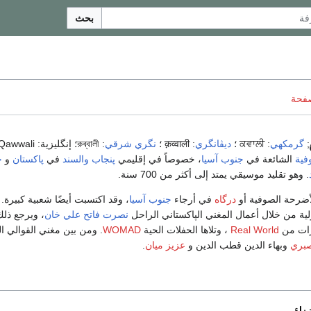
بحث
صفحة
;
گرمكهي
: ਕਵਾਲੀ ؛
ديڤانگري
: क़व्वाली ؛
نگري شرقي
: ক়ব্বালী؛ إنگليزية:
Qawwali
فية
الشائعة في
جنوب آسيا
، خصوصاً في إقليمي
پنجاب
والسند
في
پاكستان
و
ح
. وهو تقليد موسيقي يمتد إلى أكثر من 700 سنة.
لأضرحة الصوفية أو
درگاه
في أرجاء
جنوب آسيا
، وقد اكتسبت أيضًا شعبية كبير
ية من خلال أعمال المغني الپاكستاني الراحل
نصرت فاتح علي خان
، ويرجع ذلك
ارات من
Real World
، وتلاها الحفلات الحية
WOMAD
. ومن بين مغني القوالي 
صبري
وبهاء الدين قطب الدين و
عزيز ميان
.