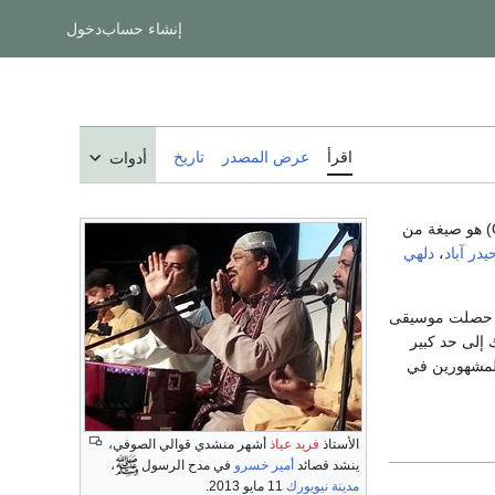
إنشاء حساب
دخول
اقرأ
عرض المصدر
تاريخ
أدوات
) هو صيغة من
يدر آباد
،
دلهي
ة. حصلت موسيقى
 إلى حد كبير
المشهورين في
الأستاذ
فريد عياذ
أشهر منشدي قوالي الصوفي،
ينشد قصائد
أمير خسرو
في مدح الرسول
،
مدينة نيويورك
11 مايو 2013.