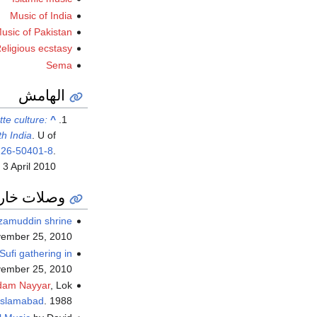
Music of India
usic of Pakistan
eligious ecstasy
Sema
الهامش
te culture:
^
th India
. U of
226-50401-8
.
d
3 April
2010
وصلات خار
izamuddin shrine
ember 25, 2010.
Sufi gathering in
ember 25, 2010.
dam Nayyar
, Lok
Islamabad
. 1988.