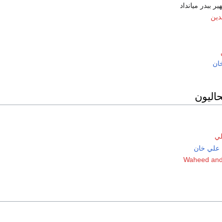
ير ببدر ميانداد
دين
ان
حاليون
لي
علي خان
Waheed and