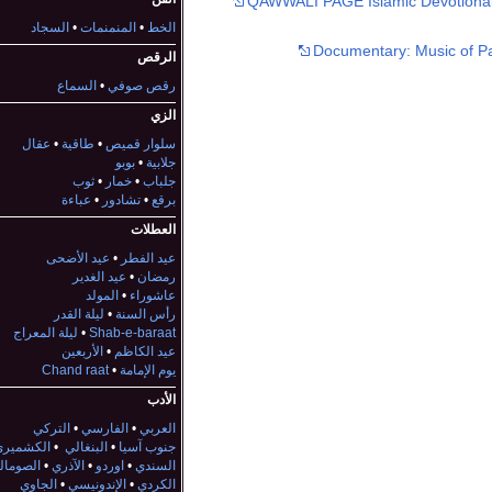
QAWWALI PAGE Islamic Devotional
الخط
•
المنمنمات
•
السجاد
Documentary: Music of Pa
الرقص
رقص صوفي
•
السماع
الزي
سلوار قميص
•
طاقية
•
عقال
جلابية
•
بوبو
جلباب
•
خمار
•
ثوب
برقع
•
تشادور
•
عباءة
العطلات
عيد الفطر
•
عيد الأضحى
رمضان
•
عيد الغدير
عاشوراء
•
المولد
رأس السنة
•
ليلة القدر
Shab-e-baraat
•
ليلة المعراج
عيد الكاظم
•
الأربعين
يوم الإمامة
•
Chand raat
الأدب
العربي
•
الفارسي
•
التركي
جنوب آسيا
•
البنغالي
•
الكشميري
السندي
•
اوردو
•
الآذري
•
الصومال
الكردي
•
الإندونيسي
•
الجاوي