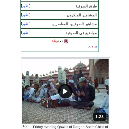
أظهر
طرق الصوفية
أظهر
المشاهير المبكرون
أظهر
مشاهير الصوفيين المعاصرين
أظهر
مواضيع في الصوفية
بوابة
v
t
e
1:23
المدة: دقائق و 23 ثواني.
Friday evening Qawali at Dargah Salim Chisti at