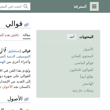
المعرفة
القائمة الرئيسية
قوالي
مقالة
ناقش هذه ال
المحتويات
أخف
قوّالی
الأصول
قوالي
(
نستعليق
:
المحتوى الغنائي
الموسيقى الدينية
الصو
وأجزاء أخرى من
الهند
قوالو الماضي
القوالون الحاليون
ويُؤدى هذا الفن في ا
القوالي على شهرة دول
طالع أيضاً
إلى العديد من الإصد
الهامش
باكستان نجد
الأخوان 
وصلات خارجية
الأصول