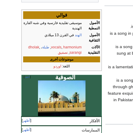
قوالي
الأصول
موسيقى تقليدية فارسية وفي شبه القارة
النمطية
الهندية
الأصول
الهند
في القرن 13 ميلادي
الثقافية
الآلات
harmonium
,
vocals
,
طبلة
،
,
dholak
التقليدية
sarangi
,
تصفيق
sung at 
موضوعات أخرى
اللغة:
اوردو
الصوفية
أخف
، is a so
through gh
feature exqui
in Pakista
أظهر
الأفكار
أظهر
الممارسات