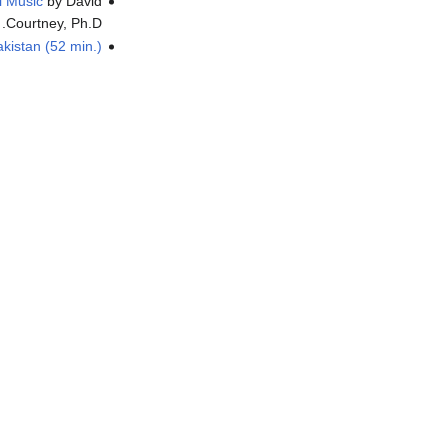
 Music
by David
Courtney, Ph.D.
kistan (52 min.)