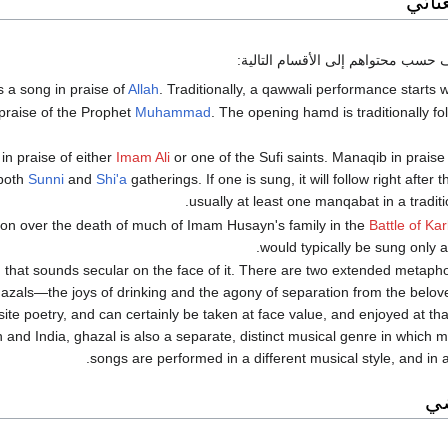
نائي
ف حسب محتواهم إلى الأقسام التالية:
Allah
. Traditionally, a qawwali performance starts 
Muhammad
. The opening hamd is traditionally fo
Imam Ali
or one of the Sufi saints. Manaqib in praise 
both
Sunni
and
Shi'a
gatherings. If one is sung, it will follow right after 
usually at least one manqabat in a tradi
Battle of Ka
would typically be sung only 
ng that sounds secular on the face of it. There are two extended metapho
azals—the joys of drinking and the agony of separation from the belo
site poetry, and can certainly be taken at face value, and enjoyed at that
n and India, ghazal is also a separate, distinct musical genre in which
songs are performed in a different musical style, and in a
ضي