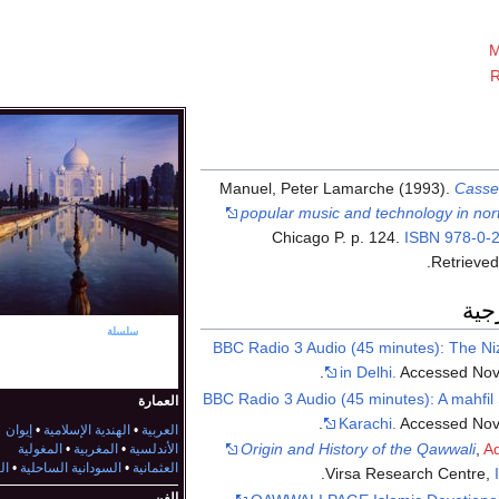
M
R
Manuel, Peter Lamarche (1993).
Casset
popular music and technology in nor
Chicago P. p. 124.
ISBN
978-0-
.
Retrieve
جية
جزء من
سلسلة
عن
الثقافة الإسلامية
BBC Radio 3 Audio (45 minutes): The N
in Delhi.
Accessed Nov
BBC Radio 3 Audio (45 minutes): A mahfil 
العمارة
Karachi.
Accessed Nov
العربية
•
الهندية الإسلامية
•
إيوان
Origin and History of the Qawwali
,
A
الأندلسية
•
المغربية
•
المغولية
العثمانية
•
السودانية الساحلية
•
ال
Virsa Research Centre,
الفن