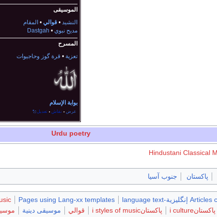
الموسيقى
النشيد
•
قوالي
•
المقام
مديح نبوي
•
Dastgah
المسرح
تعزية
•
قرة گوز وحاجيوات
بوابة الإسلام
عرض
نقاش
تعديل
•
•
Urdu poetry
پاكستان
جنوب آسيا
گليزية-language text
Pages using Lang-xx templates
usic
پاكستانi culture
پاكستانi styles of music
قوالي
موسيقى دينية
موسيق