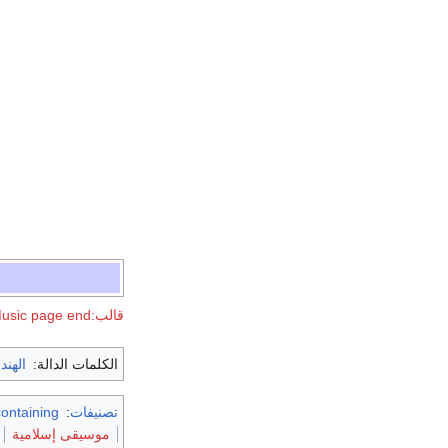
قالب:Hindustani Classical Music page end
الكلمات الدالة:
الهند
تصنيفات
:
Articles containing إن
موسيقى إسلامية