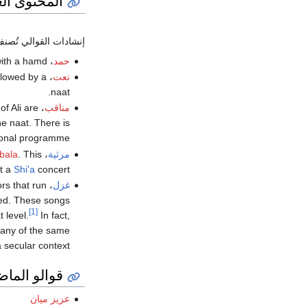
المحتوى الغ
إنشادات القوالي تُصن
حمد
، is a song in praise of
with a hamd.
نعت
، is a song in praise of the Prophet
llowed by a
naat.
مناقب
، is a song in praise of either
of Ali are
the naat. There is
tional programme.
مرثية
، is a lamentation over the death of much of Imam Husayn's family in the
. This
rbala
at a
Shi'a
concert.
غزل
rs that run
ved. These songs
[1]
 level.
In fact,
 many of the same
 secular context.
قوالو الما
عزيز ميان