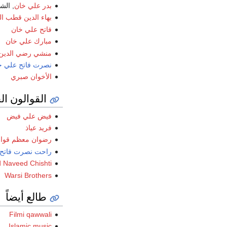
بدر علي خان
, الشه
بهاء الدين قطب ال
فاتح علي خان
مبارك علي خان
منشي رضي الدين
نصرت فاتح علي خ
الأخوان صبري
القوالون ال
فيض علي فيض
فريد عياذ
رضوان معظم قوا
راحت نصرت فاتح 
 Naveed Chishti
Warsi Brothers
طالع أيضاً
Filmi qawwali
Islamic music