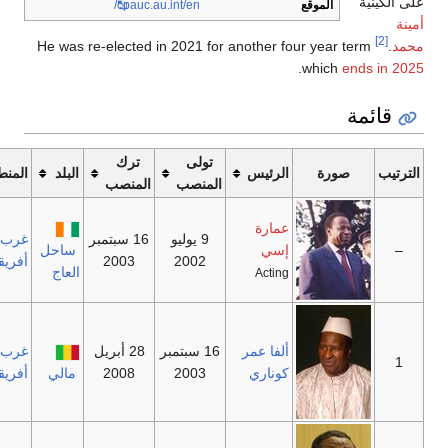
 الكينية
الموقع
/en
.int
.au
cpauc
/
نة
[2]
مد
.
He was re-elected in 2021 for another four year term
.
which
ends in 2
قائمة
تولى
ترك
ترتيب
صورة
الرئيس
البلد
المنطقة
المنصب
المنصب
عمارة
9 يوليو
16 سبتمبر
غرب
–
إسي
ساحل
2002
2003
أفريقيا
العاج
Acting
ألفا عمر
16 سبتمبر
28 أبريل
غرب
1
كوناري
2003
2008
مالي
أفريقيا