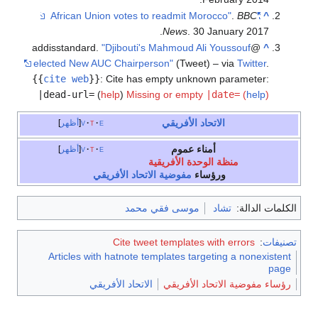
.
BBC
"African Union votes to readmit Morocco"
^
News
. 30 January 2017.
"Djibouti's Mahmoud Ali Youssouf
@addisstandard.
^
elected New AUC Chairperson"
(Tweet) – via
Twitter
.
{{
cite web
}}
:
Cite has empty unknown parameter:
|dead-url=
(
help
)
Missing or empty
|date=
(
help
)
الاتحاد الأفريقي
e
t
v
أظهر
أمناء عموم
e
t
v
أظهر
منظة الوحدة الأفريقية
و
رؤساء
مفوضية الاتحاد الأفريقي
كلمات الدالة:
تشاد
موسى فقي محمد
نيفات
:
Cite tweet templates with errors
Articles with hatnote templates targeting a nonexisten
pag
ؤساء مفوضية الاتحاد الأفريقي
الاتحاد الأفريقي