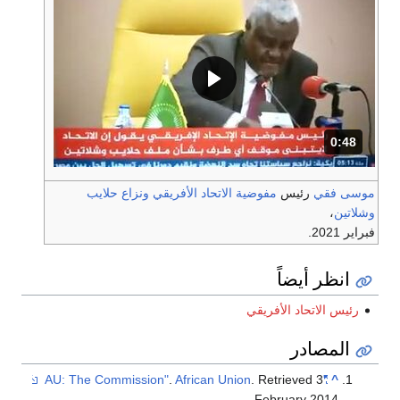
0:48
المدة: 48 ثانية.
سى فقي
رئيس
مفوضية الاتحاد الأفريقي
ونزاع حلايب
لاتين
،
ير 2021.
انظر أيضاً
رئيس الاتحاد الأفريقي
المصادر
.
African Union
. Retrieved
3
"AU: The Commission"
^
.
February
2014