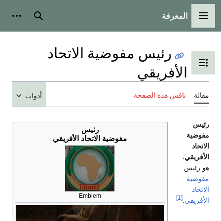
المعرفة
لقائمة الرئيسية
بحث
أدوات شخص
رئيس مفوضية الاتحاد
بديل عرض جدول المحتويات
الأفريقي
لة
ناقش هذه الصفحة
أدوات
يس
رئيس
ضية
مفوضية الاتحاد الأفريقي
حاد
فريقي
،
رئيس
ضية
حاد
Emblem
[1]
فريقي
.