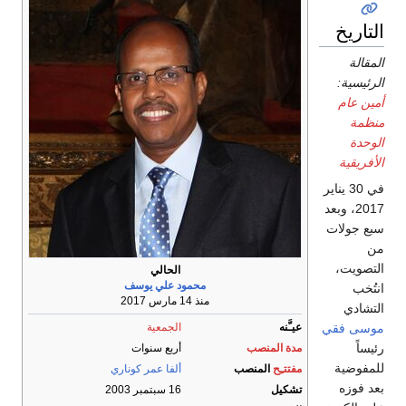
اريخ
قالة
ئيسية:
ن عام
مة
حدة
فريقية
في 30 يناير
2017، وبعد
 جولات
صويت،
الحالي
محمود علي يوسف
ُخب
منذ 14 مارس 2017
شادي
سى فقي
عيـَّنه
الجمعية
اً
مدة المنصب
أربع سنوات
فوضية
مفتتـِح
المنصب
ألفا عمر كوناري
 فوزه
تشكيل
16 سبتمبر 2003