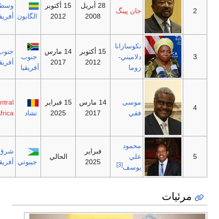
28 أبريل
15 أكتوبر
وسط
2
جان پينگ
2008
2012
الگابون
أفريقيا
نكوسازانا
15 أكتوبر
14 مارس
جنوب
3
دلاميني-
جنوب
2012
2017
أفريقيا
زوما
أفريقيا
موسى
14 مارس
15 فبراير
Central
4
فقي
2017
2025
تشاد
Africa
محمود
فبراير
شرق
5
علي
الحالي
2025
جيبوتي
أفريقيا
[3]
يوسف
مرئيات