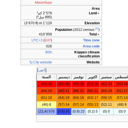
Mwamfupe
Area
• Land
2٬576 كم²
(995 ميل²)
1٬120 m (3٬670 ft)
Elevation
[1]
Population
(2012 census
)
410٬956
• Total
UTC+3
(
EAT
)
Time zone
026
Area code
BSh
Köppen climate
classification
City website
Website
أخف
غسطس
سبتمبر
اكتوبر
نوفمبر
ديسمبر
السنة
36 (97)
36 (97)
36 (97)
36 (97)
33 (91)
34 (93)
29 (84)
31 (88)
31 (88)
31 (88)
29 (84)
27 (81)
16 (61)
18 (64)
18 (64)
17 (63)
15 (59)
14 (57)
8 (46)
14 (57)
14 (57)
13 (55)
11 (52)
9 (48)
570 (22٫4)
91 (3.6)
23 (0.9)
5 (0.2)
0 (0)
0 (0)