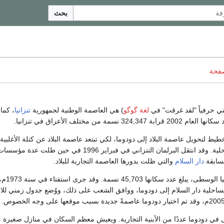
بحث
صفحة
ي حرفياً "لقد غرقت" في
لغة گوگو
) هي العاصمة الوطنية لجمهورية
تنزانيا
، كما
 نسمة من مختلف الأعراق في تنزانيا.
 1973 تم التخطيط لتحويل عاصمة البلاد إلى دودوما، لكي تبتعد عاصمة البلاد عن كتلة الأغلب
القاطنة للمنطقة الساحلية. وقد انتقل البرلمان التنزاني في فبراير 1996 في حي
سابقة
دار السلام
والتي ظلت بدورها العاصمة التجارية للبلاد.
دودوما مدينة في تن
لساحلية دار السلام إلى دودوما، ووافق الشعب على ذلك، ووُضع جدول زمني للان
في دودوما عددًا من الأبنية التجارية. ويعيش معظم السكان في منازل صغيرة م