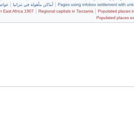
Pages using infobox settlement with u
أماكن مأهولة في تنزانيا
عواصم
1907 establishments in German East Africa
Regional capitals in Tanzania
Populated places 
Populated places es