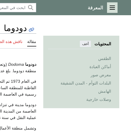
المعرفة
القائمة الرئيسية
دودوما
مقالة
ناقش هذه ال
المحتويات
أخف
الطقس
دودوما
Dodoma
(وتعن
أماكن العبادة
منطقة دودوما. بلغ عدد سكانها العام 2002 قرابة 324,347
معرض صور
في العام
البلدات التوأم - المدن الشقيقة
الهامش
رسمية في العاصمة ال
وصلات خارجية
العاصمة من المدينة ا
عملية النقل في سنة 2005م، وقد تم اختيار دودوما عاصمةً جديدة بسبب موقعها على وجه الخصوص.
وتشمل منطقة الأعمال 