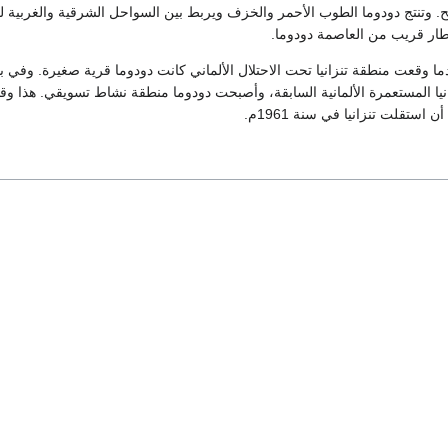
وتنتج دودوما الطوب الأحمر والخزف ويربط بين السواحل الشرقية والغربية لت
طار قريب من العاصمة دودوما.
 1891م، عندما وقعت منطقة تنزانيا تحت الاحتلال الألماني كانت دودوما قرية صغيرة. وفي 
يا المستعمرة الألمانية السابقة، وأصبحت دودوما منطقة نشاط تسويقي. هذا و
استقلت تنزانيا في سنة 1961م.