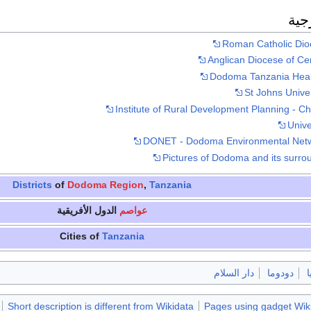
جية
Roman Catholic Di
Anglican Diocese of Ce
Dodoma Tanzania Heal
St Johns Univer
Institute of Rural Development Planning - 
Unive
DONET - Dodoma Environmental Netw
Pictures of Dodoma and its surrou
Districts
of
Dodoma Region
,
Tanzania
عواصم
الدول الأفريقية
Cities of
Tanzania
ا
دودوما
دار السلام
Short description is different from Wikidata
Pages using gadget Wiki