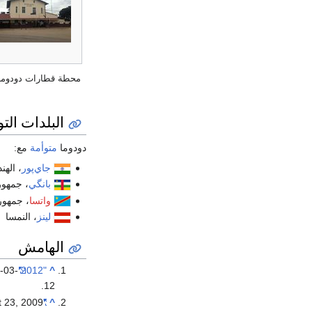
محطة قطارات دودوما
البلدات الت
دودوما
متوأمة
مع:
جاي‌پور
، الهند
بانگي
، جمهور
واتسا
، جمهور
لينز
، النمسا
الهامش
-03-
"2012 The United Republic of Tanzania Population and Housing Census"
^
.
12
 23,
2009
"Average Conditions Dodoma, Tanzania"
^