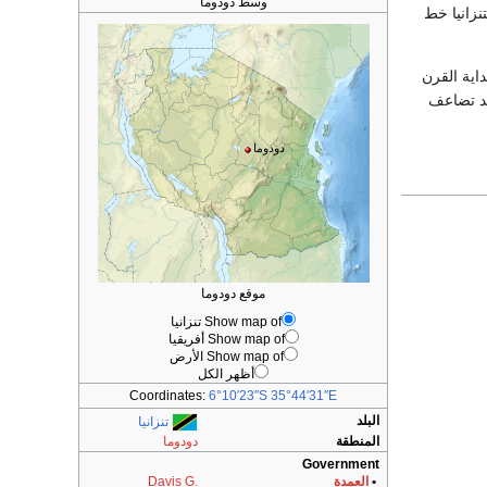
وسط دودوما
نزانيا خط
بداية القرن
قد تضاعف
دودوما
موقع دودوما
Show map of تنزانيا
Show map of أفريقيا
Show map of الأرض
أظهر الكل
Coordinates:
6°10′23″S
35°44′31″E
البلد
تنزانيا
المنطقة
دودوما
Government
•
العمدة
Davis G.