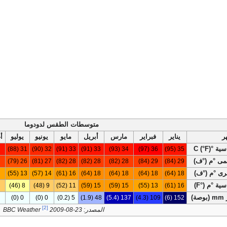
متوسطات الطقس لدودوما
ر
يناير
فبراير
مارس
أبريل
مايو
يونيو
يوليو
أ
°C (°F)
35 (95)
36 (97)
34 (93)
33 (91)
33 (91)
32 (90)
31 (88)
ى °م (°ف)
29 (84)
29 (84)
28 (82)
28 (82)
28 (82)
27 (81)
26 (79)
ى °م (°ف)
18 (64)
18 (64)
18 (64)
18 (64)
16 (61)
14 (57)
13 (55)
ية °م (°F)
16 (61)
13 (55)
15 (59)
15 (59)
11 (52)
9 (48)
8 (46)
)
152 (6)
109 (4.3)
137 (5.4)
48 (1.9)
5 (0.2)
0 (0)
0 (0)
[2]
المصدر: BBC Weather
2009-08-23