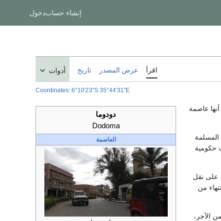
إنشاء حساب
دخول
اقرأ
عرض المصدر
تاريخ
أدوات
Coordinates
:
6°10′23″S
35°44′31″E
 أنها عاصمة
دودوما
Dodoma
ية المسلمة
العاصمة
ن ظلت عدة مؤسسات حكومية
زانيا الوسطى، يبلغ عدد سكانها 45,703 نسمة. وقد جرى استفتاء في سنة 1973م، على نقل
تهاء من
ن الآجر،