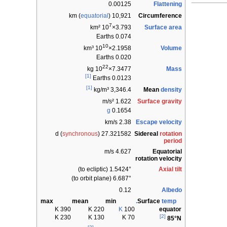
0.00125
Flattening
equatorial
)
10,921 km (
Circumference
7
Surface area
km²
3.793×10
0.074 Earths
10
Volume
km³
2.1958×10
0.020 Earths
22
Mass
kg
7.3477×10
[1]
0.0123 Earths
[1]
Mean
density
3,346.4 kg/m³
Surface gravity
1.622 m/s²
g
0.1654
Escape velocity
2.38 km/s
Sidereal
rotation
synchronous
)
27.321582 d (
period
Equatorial
4.627 m/s
rotation velocity
Axial tilt
1.5424° (to ecliptic)
6.687° (to orbit plane)
0.12
Albedo
max
mean
min
Surface
temp.
390 K
220 K
K
100
equator
[2]
230 K
130 K
70 K
85°N