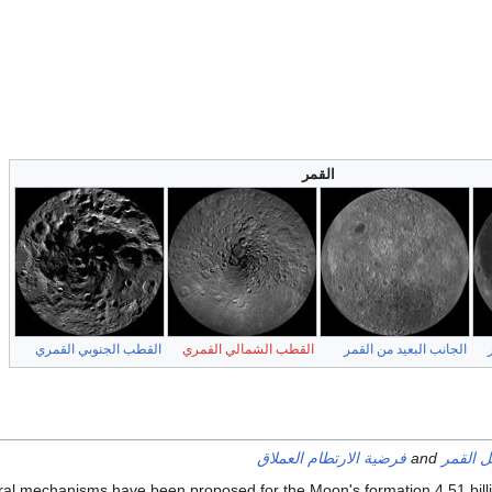
القمر
الجانب البعيد من القمر
القطب الشمالي القمري
القطب الجنوبي القمري
 القمر
and
فرضية الارتطام العملاق
al mechanisms have been proposed for the Moon's formation 4.51 bill