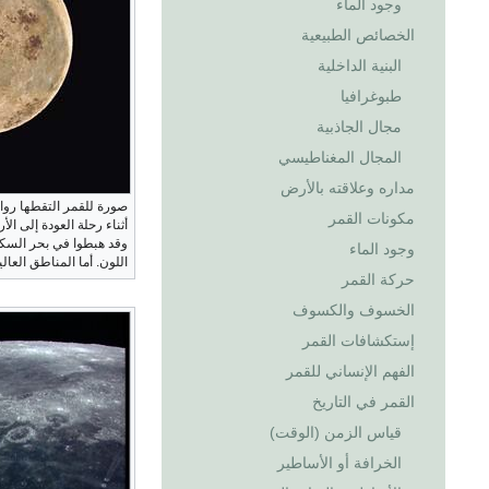
وجود الماء
الخصائص الطبيعية
البنية الداخلية
طبوغرافيا
مجال الجاذبية
المجال المغناطيسي
مداره وعلاقته بالأرض
مكونات القمر
أثناء رحلة العودة إلى ال
وقد هبطوا في بحر السك
وجود الماء
اللون. أما المناطق العالي
حركة القمر
الخسوف والكسوف
إستكشافات القمر
الفهم الإنساني للقمر
القمر في التاريخ
قياس الزمن (الوقت)
الخرافة أو الأساطير