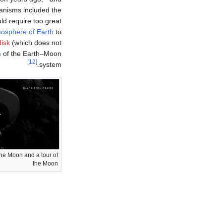
nisms included the
d require too great
osphere of Earth
to
disk
(which does not
m
of the Earth–Moon
[12]
system.
the Moon and a tour of
the Moon