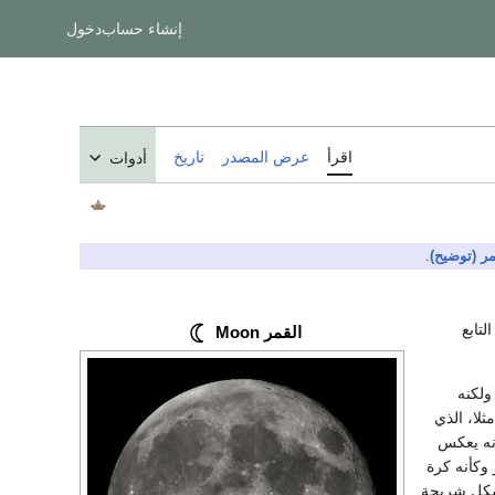
إنشاء حساب
دخول
اقرأ
عرض المصدر
تاريخ
أدوات
ر (توضيح)
.
ضخم التابع
القمر Moon
 ولكنه
ثلا، الذي
إنه يعكس
وكأنه كرة
شكل شريحة