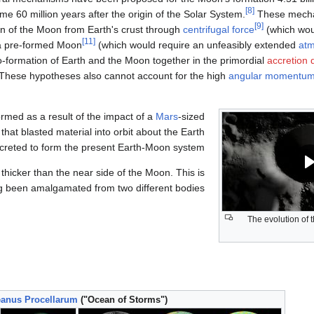
[8]
me 60 million years after the origin of the Solar System.
These mecha
[9]
on of the Moon from Earth's crust through
centrifugal force
(which woul
[11]
 a pre-formed Moon
(which would require an unfeasibly extended
atm
-formation of Earth and the Moon together in the primordial
accretion 
These hypotheses also cannot account for the high
angular momentu
rmed as a result of the impact of a
Mars
-sized
, that blasted material into orbit about the Earth
ccreted to form the present Earth-Moon system.
 thicker than the near side of the Moon. This is
g been amalgamated from two different bodies.
The evolution of 
anus Procellarum
("Ocean of Storms")