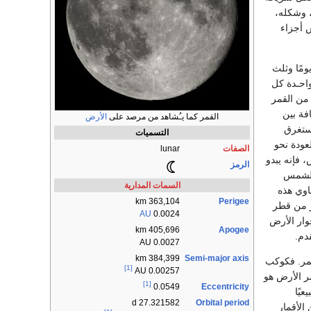
، وشكله،
 أجزاء
القمر حول الأرض مرة واحدة كل 27 يومًا وثلث
واحـدة كل
ا من القمر
فة بين
القمر كما يـُشاهد من مرصد على
الأرض
و 384,403كم. وتستغرق
التسميات
عودة نحو
الصفات
lunar
 فإنه يبدو
الرمز
 الشمس
السمات المدارية
 نحو 3,476كم، وتساوي هذه
363,104 km
Perigee
ر من قطر
AU
0.0024
مر بجوار الأرض
405,696 km
Apogee
دم.
0.0027 AU
Semi-major axis
384,399 km
مر. فكوكب
[1]
0.00257 AU
مر الأرض هو
[1]
Eccentricity
0.0549
يًا
Orbital period
27.321582 d
الأقمار