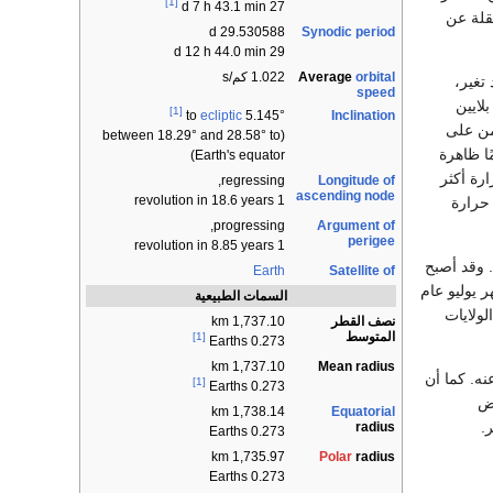
[1]
27 d 7 h 43.1 min
قلة عن
Synodic period
29.530588 d
29 d 12 h 44.0 min
Average
orbital
1.022 كم/s
تغير،
speed
لايين
[1]
Inclination
ecliptic
5.145° to
ومن على
(between 18.29° and 28.58° to
ًا ظاهرة
Earth's equator)
رة أكثر
Longitude of
regressing,
ascending node
1 revolution in 18.6 years
حرارة
Argument of
progressing,
perigee
1 revolution in 8.85 years
 وقد أصبح
Earth
Satellite of
 يوليو عام
السمات الطبيعية
لولايات
نصف القطر
1,737.10 km
المتوسط
[1]
0.273 Earths
Mean radius
1,737.10 km
نه. كما أن
[1]
0.273 Earths
رض
Equatorial
1,738.14 km
.
radius
0.273 Earths
Polar
radius
1,735.97 km
0.273 Earths