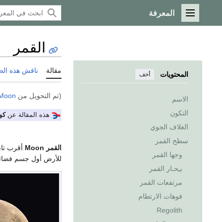
المعرفة
القائمة الرئيسية
القمر
مقالة
ناقش هذه ال
المحتويات
أخف
(تم التحويل من
Moon
الاسم
التكون
هذه المقالة عن
كو
الغلاف الجوي
سطح القمر
القمر
Moon
وجها القمر
للأرض أول جسم فضائي
بـِحـار القمر
مرتفعات القمر
فوهات الارتطام
Regolith