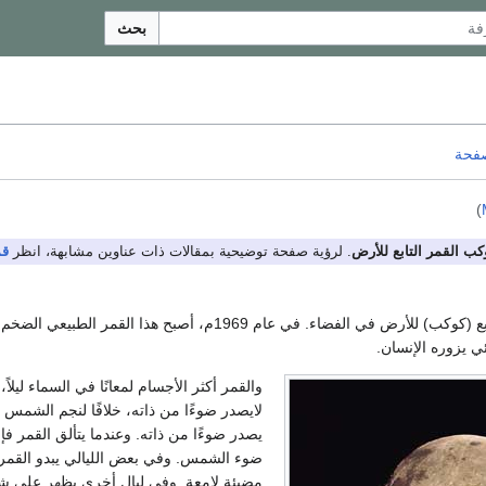
بحث
صفحة
)
كب القمر التابع للأرض
. لرؤية صفحة توضيحية بمقالات ذات عناوين مشابهة، انظر
قم
أقرب تابع (كوكب) للأرض في الفضاء. في عام 1969م، أصبح هذا القمر الطبيعي ال
 يزوره الإنسان.
والقمر أكثر الأجسام لمعانًا في السماء ليلاً،
لايصدر ضوءًا من ذاته، خلافًا لنجم الشمس م
يصدر ضوءًا من ذاته. وعندما يتألق القمر ف
ضوء الشمس. وفي بعض الليالي يبدو القمر 
مضيئة لامعة. وفي ليال أخرى يظهر على 