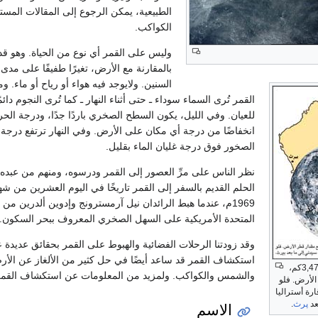
الطبيعية، يمكن الرجوع إلى المقالات المست
الكواكب.
وليس على القمر أي نوع من الحياة. وهو قد 
بالمقارنة مع الأرض، تغيرًا طفيفًا على مدى ب
السنين. ولايوجد فيه هواء أو رياح أو ماء. 
القمر تُرى السماء سوداء ـ حتى أثناء النهار ـ كما تُرى النجوم دائم
للعيان. وفي الليل، يكون السطح الصخري باردًا جدًا، ودرجة الحرا
انخفاضًا من درجة أي مكان على الأرض. وفي النهار ترتفع درجة 
الصخور فوق درجة غليان الماء بقليل.
نظر الناس على مرِّ العصور إلى القمر ودرسوه، ومنهم من عبده.
الحلم القديم بالسفر إلى القمر تاريخًا في اليوم العشرين من شهر
1969م، عندما هبط الرائدان نيل آرمسترونج وإدوين ألدرين من ا
المتحدة الأمريكية على السهل الصخري المعروف ببحر السكون.
وقد زودتنا الرحلات الفضائية والهبوط على القمر بحقائق عديدة ع
استكشاف القمر قد ساعد أيضًا في حل كثير من الألغاز عن الأ
قطر القمر يبلغ حوالي 3,476كم،
والشمس والكواكب. ولمزيد من المعلومات عن استكشاف القمر
الأرض. فلو
ارة أستراليا
عد
پرث
.
الاسم