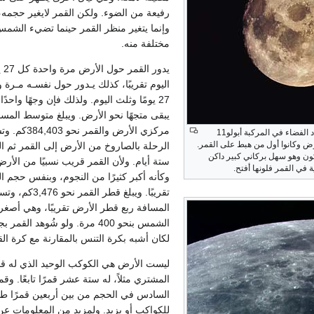
رفيعة من الضوء. ولكن القمر لايغير حجمه
وإنما يتغير منظر القمر حينما تضيء الشمس
مختلفة منه.
يدور 
اليوم تقريبًا، كذلك يـدور حول نفسـه مـرة 
27 يومًا وثلث اليوم. ولذلك فإن وجهًا واحدً
يبقى متجهًا نحو الأرض. ويبلغ متوسط المسا
مركزي الأرض والقمر نح
صورة للقمر التقطها رواد الفضاء في المركبة أبولو11
أرض وكانوا أول من هبط على القمر.
الرحلة بالصاروخ من الأرض إلى القمر ثم ال
ون وهو سهل بركاني كبير داكن
ستة أيام. ولأن القمر قريب نسبيًا من الأرض،
ة في القمر فلونها أفتح.
وكأنه أكبر كثيرًا من النجوم، وبنفس حجم
تقريبًا. ويبلغ قطر القمر
المسافة ربع قطر الأرض تقريبًا، وهي أصغ
الشمس بنحو 400 مرة. ولو شُوهد الق
لكان أشبه بكرة التنس بالمقارنة مع كرة الق
ليست الأرض هي الكوكب الوحيد الذي له ق
المشتري مثلاً، له ستة عشر قمرًا تابعًا. وق
السادس في الحجم من بين أربعين قمرًا طبيع
للكواكب أو يزيد. ولمزيد من المعلومات عن 