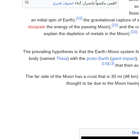
القمر، مكسواً بإحمرار، أثناء
خسوف قمري
so
fissi
[10]
an initial spin of Earth),
the gravitational capture of
[10]
dissipate
the energy of the passing Moon),
and the co
[10]
explain the depletion of metals in the Moon).
The prevailing hypothesis is that the Earth–Moon system fo
body (named
Theia
) with the
proto-Earth
(
giant impact
)
[14]
[13]
that then a
The far side of the Moon has a crust that is 30 mi (48 km)
thought to be due to the Moon havin
Oce