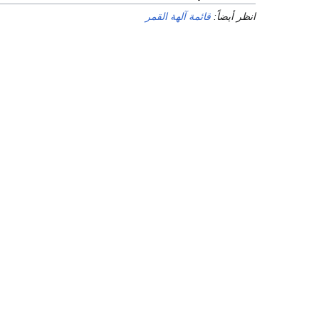
انظر أيضاً:
قائمة آلهة القمر