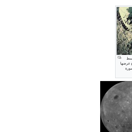
وسط
فلكي الدولي رقم 308، ويبلغ عرضها
لصورة