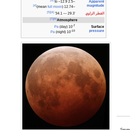
[3]
Apparent
–2.5 to –12.9
magnitude
[4]
)
full moon
–12.74 (mean
[5]
[4]
القطر الزاوي
29.3′ — 34.1'
[7]
[6]
Atmosphere
-7
Surface
Pa
(day)
10
pressure
-10
Pa
(night)
10
Sever