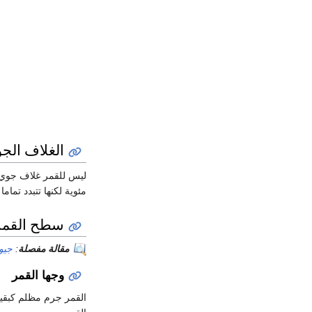
الغلاف الج
مئوية لكنها تتبدد تماما في ليله لتصل درجة حرار
سطح القمر
مقالة مفصلة
:
جيول
وجها القمر
القمر جرم مظلم كبقي