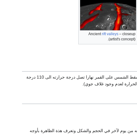
Ancient
rift valleys
– closeup
(artist's concept).
ليس للقمر غلاف جوي ولذلك يتعرض للقصف المستمر بأنواع الغشعاعات القادمة من السماء وحين تسقط الشمس على القمر نهارا تصل درجة حرارته الى 110 درجة
 من يوم لآخر في الحجم والشكل وتعرف هذة الظاهرة بأوجه