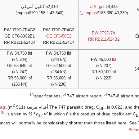
48,445
U.S. gal
52,410 گالون أمريكي
M
(40,339
/183,380
imp gal
ل
)
(43,640 imp gal/199,158 L)
PW JT9D-7R4G2
PW JT9D-7R4G2
PW JT9D-7A
GE CF6-80C2B1
GE CF6-50E2
En
RR RB211-524B2
RR RB211-524D4
RR RB211-524D4
PW 54,750 lbf
PW 54,750 lbf
(244 kN)
(244 kN)
PW 46,500
lbf
GE 55,640 lbf
GE 52,500 lbf
(207 kN)
ك)
(247 kN)
(234 kN)
RR 50,100 lbf
RR 53,000 lbf
RR 53,000 lbf
(223 kN)
(236 kN)
(236 kN)
[7]
[5]
[6]
747 airport report,
747-8 airport b
2
is 0.02 أقدام مربعة (511 m
The 747 parasitic drag, C
), so that
rag
DP
[8]
is given by
½ f ρ
v²
in which
f
is the product of drag coefficient C
air
D
length al
.
Balan