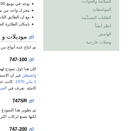
السلامة والحوادث
يوجد في بوينغ 400-747 حوالي ستة ملايين قطعة صنعت في 33 دولة مختلفة.
المواصفات
محرك واحد من محركات 747 ينفث بقوة اكبر من الاربعة 
مع ان الطابق الثاني ي
الطلبات المسلـَّمة
بامكان الطائرة الطيران ا
انظر أيضاً
الهامش
موديلات و 
وصلات خارجية
تم انتاج عدة أنواع من
747-100
كان هذا اول نموذج له
واشنطن
غير ان الاسم تغير إلى 
1 يناير
1970
. كانت 
كاملة. تعرف في
الجي
747SR
لكنها تتسع لركاب اكثر. يمكنها حمل 
747-200