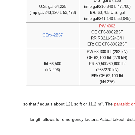
57,285 U.S. gal
64,225 U.S. gal
(47,700 imp gal/216,840 L)
(53,478 imp gal/243,120 L)
ER:
63,705 U.S. gal
(53,045 imp gal/241,140 L)
PW 4062
GE CF6-80C2B5F
GEnx-2B67
RR RB211-524G/H
ER:
GE CF6-80C2B5F
PW 63,300 lbf (282 kN)
GE 62,100 lbf (276 kN)
66,500 lbf
RR 59,500/60,600 lbf
(296 kN)
(265/270 kN)
ER:
GE 62,100 lbf
(276 kN)
f
equals about 121 sq ft or 11.2 m². The
parasitic d