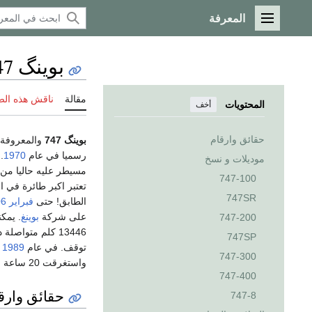
المعرفة
القائمة الرئيسية
بوينگ 747
مقالة
ناقش هذه ال
المحتويات
أخف
حقائق وارقام
بوينگ 747
والمعروفة 
رسميا في عام
1970
موديلات و نسخ
مسيطر عليه حاليا من
747-100
تعتبر اكبر طائرة في 
747SR
الطابق! حتى
فبراير
06
على شركة
بوينغ
747-200
13446 كلم متواصلة دون الحاجة لاعادة التعبة بالوقود. ذلك يكفي للطيران من
747SP
توقف. في عام
1989
ط
747-300
واستغرقت 20 ساعة و9 دقائق. الا ان تلك الرحلة لم يكن بها لا ركاب ولا شحنة.
747-400
حقائق وارق
747-8