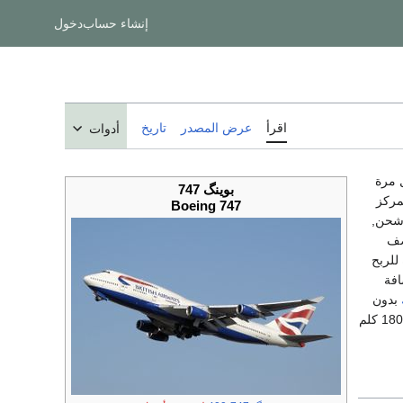
إنشاء حساب
دخول
اقرأ
عرض المصدر
تاريخ
أدوات
 مرة
بوينگ 747
المركز
Boeing 747
 شحن,
ونصف
ة للربح
ة و لمسافة
بدون
بدون توقف في رحلة قطعت خلالها 18000 كلم