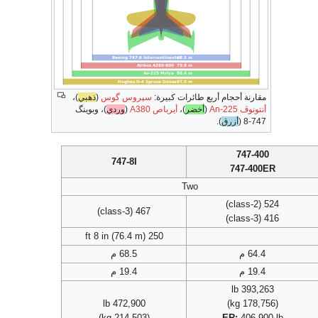
مقارنة أحجام أربع طائرات كبيرة:
سپروس گوس
(
ذهبي
)،
أنتونوڤ An-225
(
أخضر
)،
أيرباص A380
(
وردي
)، وبوينگ
747-8 (
أزرق
).
747-400
747-8I
747-400ER
Two
524 (2-class)
467 (3-class)
416 (3-class)
250 ft 8 in (76.4 m)
64.4 م
68.5 م
19.4 م
19.4 م
393,263 lb
472,900 lb
(178,756 kg)
(214,503 kg)
ER:
406,900 lb