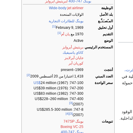
بوينگ 747-400
لبريتيش أيروايز
الوظيفة
jet airliner
Wide-body
بلد الأصل
الولايات المتحدة
المـُصـَنـِّـع
بوينگ للطائرات التجارية
[1]
أول تحليق
February 9, 1969
[1]
التقديم
1970 مع
پان أم
الوضع
Active
المستخدم الرئيسي
بريتيش أيروايز
كاثاي پاسيفيك
جاپان أيرلاينز
كوريان أير
رت،
أنتجت
1969–present
[2]
ية في
العدد المبني
1,418 اعتبارا من 20 أغسطس 2009
مداها 7242 كلم مع حمولة
سعر الواحدة
747-100:
24 million (1967)
US$
747-200: US$39 million (1976)
747-300: US$83 million (1982)
747-400: US$228–260 million
[3]
(2007)
747-8: US$285.5-300 million
اقل من الوقود
[4]
[3]
(2007)
داخلية.
تنويعات
بوينگ 747SP
Boeing VC-25
بوينگ 747-400