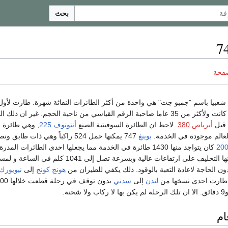
بحث
صفحة
شعبيا باسم "جمبو جت" هي واحدة من أكثر الطائرات النفاثة شهرة. طارت لأول
. كانت ولأكثر من 35 عاما صاحبة الرقم القياسي من ناحية الحجم. غير ان ذلك 
 قبل
أيرباص 380
. لاحظ ان الطائرة السوفيتية الصنع
أنتونوف 225
, وهي طائرة
العالم موجودة في الخدمة.
بوينغ
747 يمكنها حمل 524 راكباً وهي ذات طابق 
20
كان يتواجد منها 1430 طائرة في الخدمة مما يجعلها احدى الطائرات المدر
. يمكنها التحليف على ارتفاعات عالية وبسرعة تصل إلى 1041 كلم في الساع
هونج كونج
إلى
نيويورك
ارت احدى نسخها من
لندن
إلى
سدني
ام