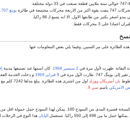
محركات مجتمعة في طائرة
بوينغ 707
.
بدو اصغر بكثير من طابقها الاول, الا انه يتسع لـ 86 راكبا.
عمادا على 3 محركات فقط.
نسخ
 هذه الطائرة على مر السنين, وفيما يلي بعض المعلومات عنها.
ذه النفاثة. ظهرت لأول مرة في
2 سبتمبر
1968
. كان اسمها عند تصنيعها مدينة
إڤ
بوينگ 747. طارت لأول مرة في
9 فبراير
1969
و دخلت الخدمة الفعل
خطوط
بان أميريكان وورلد
اول من اشترى هذه الطائرة. يبلغ 
ش الامريكي
باسم
سي 9
.
تم تطوير هذا النموذج كنسخة قصيرة المدى من النموذج 100. يمكن لهذا النموذج حمل حمولة 
ما بين 498 إلى 550 راكبا. تستعمل
اليابان
هذا النوع في الرحلات ال