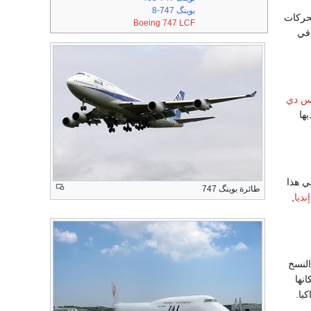
بوينگ 747-8
محركات
Boeing 747 LCF
 في
اس
دي
ها
ي هذا
طائرة بوينگ 747
إنديا
,
النسخ
انها