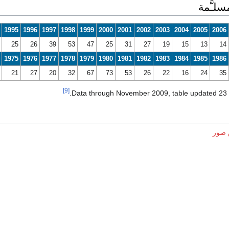
سلـَّمة
1995
1996
1997
1998
1999
2000
2001
2002
2003
2004
2005
2006
25
26
39
53
47
25
31
27
19
15
13
14
1975
1976
1977
1978
1979
1980
1981
1982
1983
1984
1985
1986
21
27
20
32
67
73
53
26
22
16
24
35
[9]
Data through November 2009, table updated 23