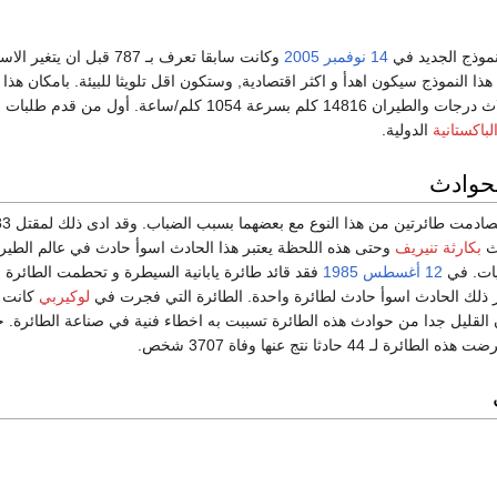
نموذج الجديد في
14 نوفمبر
2005
وكانت سابقا تعرف بـ 787 قبل ان يتغي
غ ان هذا النموذج سيكون اهدأ و اكثر اقتصادية, وستكون اقل تلويثا للبيئة. بامكان هذا 
حمل 450 راكبا في ثلاث درجات والطيران 14816 كلم بسرعة 1054 كلم/ساعة. أول من قد
باكستانية
الدولية.
لحوادث
تصادمت طائرتين من هذا النوع مع
دث
بكارثة تنيريف
وحتى هذه اللحظة يعتبر هذا الحادث اسوأ حادث في عالم الطيرا
يات. في
12 أغسطس
1985
فقد قائد طائرة يابانية السيطرة و تحطمت الطائرة 
لوكيربي
كانت 
ان القليل جدا من حوادث هذه الطائرة تسببت به اخطاء فنية في صناعة الطائرة. 
ذه الطائرة لـ 44 حادثا نتج عنها وفاة 3707 شخص.