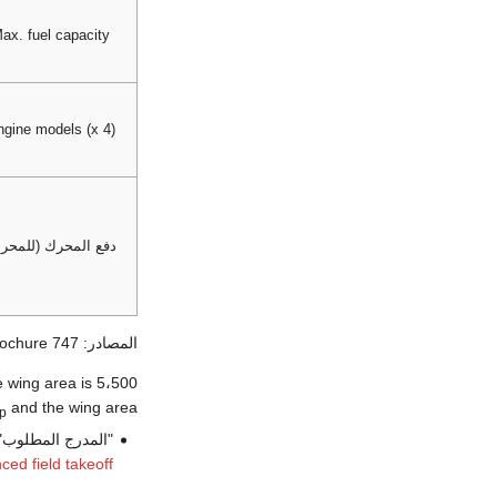
ax. fuel capacity
gine models (x 4)
دفع المحرك (للمحر
المصادر: 747 specifications,
rochure
, 2, and the wing area is 5،500
and the wing area.
p
"المدرج المطلوب" lows for emergency factors. Actual takeoff distances will normally be considerably shorter than those listed here. See
ced field takeoff