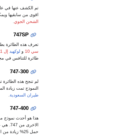
تم الكشف عنها في ع
اقوى من سابقيها ويمك
الشحن الجوي
.
747SP
تعرف هذه الطائرة بطا
سي 10
و
لوكهيد
إل 1011
طائرة للتنافس في مجا
747-300
لم تنجح هذه الطائرة ت
النموذج تمت زيادة ال
طيران السعودية
.
747-400
هذا هو أحدث نموذج من 
الاخرى من 747. هي عبارة عن تطوير لنموذج 300 وقد دخلت الخدمة في عام
حمل 25% زيادة من الوقود عن موديل 100 وأهدأ بمرتين منها. بعض نماذج هذه الطائرة تتسع لـ 594 راكبا.