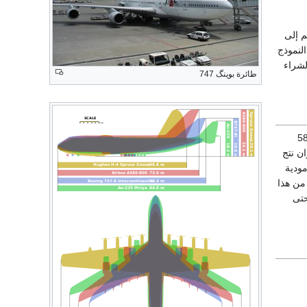
ر الاسم إلى
النموذج
م طلبات لشراء
طائرة بوينگ 747
 بعضهما بسبب الضباب. وقد ادى ذلك لمقتل 583
ن نتج
مودية
من هذا
حتى