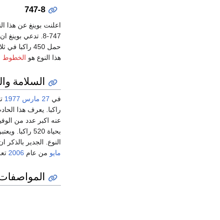
747-8
اعلنت بوينغ عن هذا ال
747-8. تدعي بوين
هذا النوع هو
الخطوط ال
السلامة وا
في
27 مارس
1977
راكبا. يعرف هذا الحا
عنه اكبر عدد من الوف
بحياة 520 راكبا. ويعتبر ذلك الحادث اسوأ حادث لطائرة واحدة. الطائرة التي فجرت في
النوع. الجدير بالذكر 
مايو
من عام
2006
تعرضت ه
المواصفات