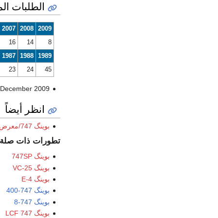
الطلبات الم
2007
2008
2009
16
14
8
1987
1988
1989
23
24
45
 December 2009.
انظر أيضاً
بوينگ 747/معرض صور
تطورات ذات صلة
بوينگ 747SP
بوينگ VC-25
بوينگ E-4
بوينگ 747-400
بوينگ 747-8
بوينگ 747 LCF