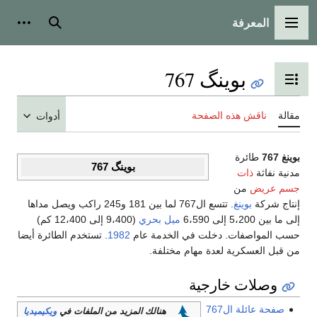
المعرفة
القائمة الرئيسية
بحث
أدوات
بوينگ 767
تبديل عرض جدول المحتويات
مقالة
ناقش هذه الصفحة
أدوات
بوينغ 767
طائرة
بوينگ 767
مدنية نفاثة
ذات
جسم عريض
من
إنتاج شركة
بوينغ
. تتسع ال767 لما بين 181 و245 راكب ويصل مداها
إلى ما بين 5،200 إلى 6،590
ميل بحري
(9،400 إلى 12،400 كم)
حسب المواصفات. دخلت في الخدمة عام
1982
. تستخدم الطائرة أيضا
من قبل العسكرية لعدة مهام مختلفة.
وصلات خارجية
صفحة عائلة ال767
هنالك المزيد من الملفات في
ويكيميديا