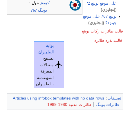
على موقع بوينغ
كومنز
حول
:
(إنجليزي)
بوينگ 767
بوينغ 767 على موقع
جينز
(إنجليزي)
قالب:طائرات ركاب بوينغ
قالب:بذرة طائرة
بوابة
الطـيـران
تصـفح
مـقـالات
المعرفة
المـهـتـمـة
بالـطـيـران.
تصنيفات
:
Articles using infobox templates with no data rows
طائرات بوينگ
طائرات مدنية 1980-1989