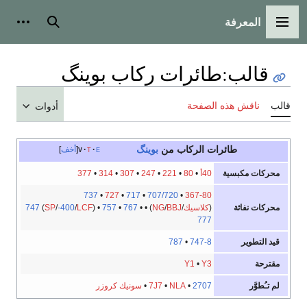
المعرفة
القائمة الرئيسية
بحث
أدوات
قالب
:
طائرات ركاب بوينگ
قالب
ناقش هذه الصفحة
أدوات
طائرات الركاب من
بوينگ
e
t
v
أخف
محركات مكبسية
40أ
•
80
•
221
•
247
•
307
•
314
•
377
737
•
727
•
717
•
707/720
•
367-80
محركات نفاثة
(
كلاسيك
/
BBJ
/
NG
) •
•
767
•
757
) •
LCF
/
-400
/
SP
(
747
777
قيد التطوير
787
•
747-8
مقترحة
Y1
•
Y3
لم تـُطوَّر
2707
•
NLA
•
7J7
•
سونيك كروزر