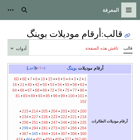
المعرفة
القائمة الرئيسية
بحث
أدوات
قالب
:
أرقام موديلات بوينگ
قالب
ناقش هذه الصفحة
أدوات
أرقام موديلات
بوينگ
e
t
v
أخف
6D
•
6E
•
7
•
8
•
10
•
15
•
•
6
•
5
•
4
•
3
•
2
•
1
16
•
21
•
40
•
42
•
50
•
53
•
54
•
55
•
58
•
63
•
64
•
66
•
67
•
68
•
69
•
72
•
74
•
75
•
77
•
80
•
81
•
83
•
89
•
93
•
95
•
96
•
99
•
100
•
101
•
102
•
215
•
214
•
205
•
204
•
203
•
202
•
200
•
234
•
227
•
226
•
223
•
222
•
221
•
218
أرقام موديلات الطائرات
•
256
•
251
•
248
•
247
•
246
•
236
•
235
•
299
•
294
•
281
•
273
•
267
•
266
•
264
•
367
•
345
•
344
•
314
•
307
•
306
•
300
474
•
464
•
451
•
450
•
400
•
377
•
367-80