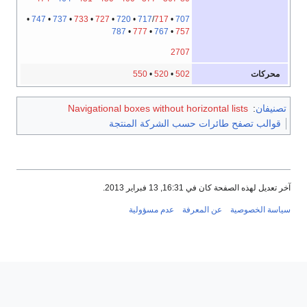
•
747
•
737
•
733
•
727
•
720
•
717
/
717
•
707
787
•
777
•
767
•
757
2707
محركات
550
•
520
•
502
تصنيفان
:
Navigational boxes without horizontal lists
قوالب تصفح طائرات حسب الشركة المنتجة
آخر تعديل لهذه الصفحة كان في 16:31, 13 فبراير 2013.
سياسة الخصوصية
عن المعرفة
عدم مسؤولية