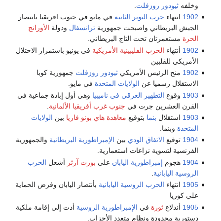
وخلفه
ثيودور روزفلت
.
1902
انتهاء
حرب البوير الثانية
في مايو في جنوب افريقيا بانتصار
الجيش البريطاني واصبحت جمهورية
ترانسفال
ودولة
الأورانج
الحرة
مستعمرتان تحت التاج البريطاني.
1902
أنتهاء
الحرب الفليبينية الأمريكية
في يونيو باستمرار الاحتلال
الأمريكي للفلبين
1902
منح الرئيس الأمريكي
ثيودور روزفلت
جمهورية كوبا
الاستقلال رسميا عن
الولايات المتحدة
في مايو.
1903
وقوع
التطهير العرقي في ناميبيا
وهي أول إبادة جماعية في
القرن العشرين جرت في
جنوب غرب أفريقيا الألمانية
.
1903
استقلال
بنما
بتوقيع
معاهدة هاي بونو فاريا
بين
الولايات
المتحدة
وبنما.
1904
توقيع
الاتفاق الودي
بين
الإمبراطورية البريطانية
والجمهورية
الفرنسية لتسوية نزاعات استعمارية.
1904
هجوم
إمبراطورية اليابان
على
بورت آرثر
أشعل
الحرب
الروسية اليابانية
.
1905
انتهاء
الحرب الروسية اليابانية
بأنتصار اليابان وفرض الحماية
علي كوريا
1905
أندلاع
ثورة
في
الإمبراطورية الروسية
أدت إلى إقامة ملكية
دستورية محدودة ونظام متعدد الأحزاب.