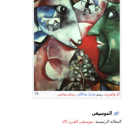
أنا والقرية
، رسم
مارك شاگال
،
رسام معاصر
.
الموسيقى
المقالة الرئيسية:
موسيقى القرن 20