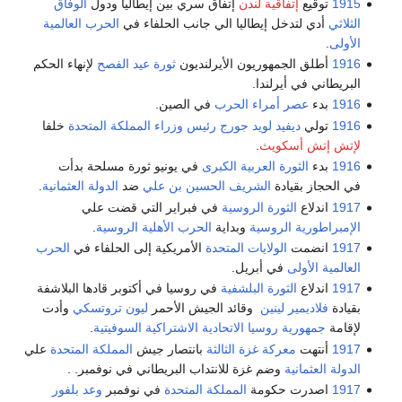
1915
توقيع
إتفاقية لندن
إتفاق سري بين إيطاليا ودول
الوفاق
الثلاثي
أدي لتدخل إيطاليا الي جانب الحلفاء في
الحرب العالمية
الأولى
.
1916
أطلق الجمهوريون الأيرلنديون
ثورة عيد الفصح
لإنهاء الحكم
البريطاني في أيرلندا.
1916
بدء
عصر أمراء الحرب
في الصين.
1916
تولي
ديفيد لويد جورج
رئيس وزراء المملكة المتحدة
خلفا
لإتش إتش أسكويث
.
1916
بدء
الثورة العربية الكبرى
في يونيو ثورة مسلحة بدأت
في الحجاز بقيادة
الشريف الحسين بن علي
ضد
الدولة العثمانية
.
1917
اندلاع
الثورة الروسية
في فبراير التي قضت علي
الإمبراطورية الروسية
وبداية
الحرب الأهلية الروسية
.
1917
انضمت
الولايات المتحدة
الأمريكية إلى الحلفاء في
الحرب
العالمية الأولى
في أبريل.
1917
اندلاع
الثورة البلشفية
في روسيا في أكتوبر قادها البلاشفة
بقيادة
فلاديمير لينين
وقائد الجيش الأحمر
ليون تروتسكي
وأدت
لإقامة
جمهورية روسيا الاتحادية الاشتراكية السوفيتية
.
1917
أنتهت
معركة غزة الثالثة
بانتصار جيش
المملكة المتحدة
علي
الدولة العثمانية
وضم غزة للانتداب البريطاني في نوفمبر. .
1917
اصدرت حكومة
المملكة المتحدة
في نوفمبر
وعد بلفور