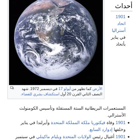
أحداث
1901
اتحاد
أستراليا
في يناير
بأتحاد
الأرض
كما تظهر من
أپولو 17
في ديسمبر 1972. شهد
النصف الثاني القرن 20 أول
استكشاف بشري للفضاء
.
المستعمرات البريطانية الستة المستقلة وتأسيس الكومنولث
الأسترالي.
1901
وفاة
فيكتوريا ملكة المملكة المتحدة
وأيرلندا في يناير
وخلفها
إدوارد السابع
.
1901
أغتيال رئيس
الولايات المتحدة
ويليام ماكينلي
في سبتمبر