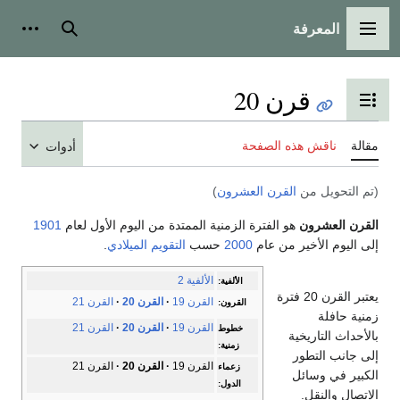
المعرفة
القائمة الرئيسية
بحث
أدوات
قرن 20
تبديل عرض جدول المحتويات
مقالة
ناقش هذه الصفحة
أدوات
(تم التحويل من
القرن العشرون
)
القرن العشرون
هو الفترة الزمنية الممتدة من اليوم الأول لعام
1901
إلى اليوم الأخير من عام
2000
حسب
التقويم الميلادي
.
الألفية 2
الألفية:
يعتبر القرن 20 فترة
القرن 19
القرن 20
القرن 21
القرون:
زمنية حافلة
القرن 19
القرن 20
القرن 21
خطوط
بالأحداث التاريخية
زمنية:
إلى جانب التطور
القرن 19
القرن 20
القرن 21
زعماء
الكبير في وسائل
الدول:
الاتصال والنقل.