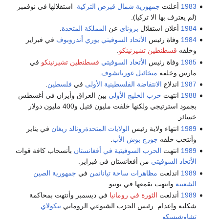
1983
أعلنت
جمهورية شمال قبرص التركية
استقلالها في نوفمبر
(لم يعترف بها الا تركيا).
1984
أعلان استقلال
بروناي
عن
المملكة المتحدة
.
1984
وفاة رئيس
الأتحاد السوفيتي
يوري أندروبوف
في فبراير
وخلفه
قسطنطين تشيرنينكو
.
1985
وفاة رئيس
الأتحاد السوفيتي
قسطنطين تشيرنينكو
في
مارس وخلفه
ميخائيل غورباتشوف
.
1987
اندلاع
الانتفاضة الفلسطينية الأولى
في
فلسطين
.
1988
انتهت
حرب الخليج الأولى
بين العراق وأيران في أغسطس
بجمود استرتيجي ولكنها خلفت مليون قتيل و400 مليون دولار
خسائر.
1989
انتهاء ولاية رئيس
الولايات المتحدة
رونالد ريغان
في يناير
وأنتخب خلفه
جورج بوش الأب
.
1989
انتهت
الحرب السوفيتية في أفغانستان
بأنسحاب كافة قوات
الأتحاد السوفيتي
من أفغانستان في فبراير.
1989
اندلعت
مظاهرات ساحة تيانانمن
في
جمهورية الصين
الشعبية
وانتهت بقمعها في يونيو.
1989
أندلعت
الثورة في رومانيا
في ديسمبر وأنتهت بمحاكمة
شكلية وإعدام رئيس الحزب الشيوعي الروماني
نيكولاي
تشاوشيسكو