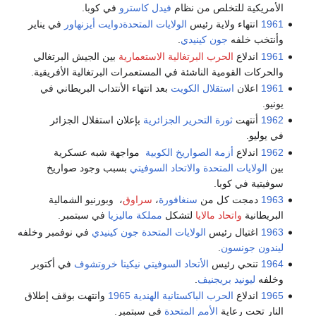
الأمريكية للتخلص من نظام
فيدل كاسترو
في كوبا.
1961
انتهاء ولاية رئيس
الولايات المتحدة
دوايت أيزنهاور
في يناير
وأنتخب خلفه
جون كينيدي
.
1961
اندلاع
الحرب البرتغالية الاستعمارية
بين الجيش البرتغالي
والحركات القومية الناشئة في المستعمرات البرتغالية الأفريقية.
1961
اعلان
استقلال الكويت
بعد انتهاء الأنتداب البريطاني في
يونيو.
1962
أنتهت
ثورة التحرير الجزائرية
بإعلان استقلال الجزائر
في يوليو.
1962
اندلاع
أزمة الصواريخ الكوبية
مواجهة شبه عسكرية
بين
الولايات المتحدة
والاتحاد السوفيتي
بسبب وجود صواريخ
سوفيتية في كوبا.
1963
دمجت كل من
سنغافورة
،
سراوق
، وبورنيو الشمالية
البريطانية
واتحاد مالايا
لتشكل
مملكة ماليزيا
في سبتمبر.
1963
اغتيال رئيس
الولايات المتحدة
جون كينيدي
في نوفمبر وخلفه
ليندون جونسون
.
1964
تنحي رئيس
الأتحاد السوفيتي
نيكيتا خروتشوف
في أكتوبر
وخلفه
ليونيد بريجنيف
.
1965
اندلاع
الحرب الباكستانية الهندية 1965
وانتهت بوقف إطلاق
النار تحت رعاية
الأمم المتحدة
في سبتمبر.