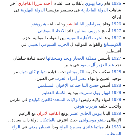
1925
قام
رضا بهلوي
بأنقلاب ضد الشاه
أحمد مرزا القاجاري
آخر
شاهات
الدولة القاجارية
في ديسمبر مؤسسا
الدولة البهلوية
في
إيران.
1926
وفاة
إمبراطور اليابان
تايشو
وخلفه ابنه
هيروهيتو
.
1927
أصبح
جوزيف ستالين
قائد
الاتحاد السوفيتي
.
1927
بدء
الحرب الأهلية الصينية
بين القوات الموالية لحزب
الكومينتانغ
والقوات الموالية ل
الحزب الشيوعي الصيني
في
أغسطس
1927
تأسيس
مملكة الحجاز ونجد وملحقاتها
تحت قيادة سلطان
نجد
عبد العزيز آل سعود
في يناير
1928
تمكنت حكومة
الكومينتانغ
تحت قيادة
شيانج كاي شيك
من
توحيد الصين وانتهاء
عصر أمراء الحرب
في الصين.
1928
أسس
حسن البنا
جماعة الإخوان المسلمين
.
1929
انهيار وول ستريت
وبداية
الكساد العظيم
.
1929
انتهاء ولاية رئيس
الولايات المتحدة
كالفين كوليدج
في مارس
وأنتخب خلفه
هربرت هوفر
.
1929
البابا
بيوس الحادي عشر
يوقع
اتفاقية لاتران
مع الزعيم
الإيطالي
بينيتو موسوليني
حيث اعترف
بالفاتيكان
دولة ذات سيادة. .
1930
قاد
مهاتما غاندي
مسيرة الملح
وبدأ
عصيان مدني
في
الراج
البريطاني
.