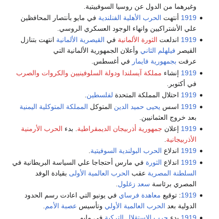
وغيرهما من الدول عن روسيا السوفييتية.
1919
أنتهت
الحرب الأهلية الفنلندية
في مايو بأنتصار المحافظين
علي الأشتراكيين وانهاء الوجود العسكري الروسي.
1919
اندلعت
الثورة الألمانية
في
القيصرية الألمانية
انتهت بتنازل
القيصر
فيلهلم الثاني
وأعلان الجمهورية الألمانية التي
عرفت
بجمهورية فايمار
في أغسطس.
1919
إنشاء
مملكة آيسلندا
ودولة السلوفينيين والكروات والصرب
في أكتوبر.
1919
احتلال المملكة المتحدة
لفلسطين
.
1919
اسس
يحيى حميد الدين
المتوكل
المملكة المتوكلية اليمنية
بعد خروج العثمانيين.
1919
إعلان
جمهورية أذربيجان الديمقراطية
. بدء
الحرب الأرمنية
الأذربيجانية
.
1919
اندلاع
الحرب البولندية السوفيتية
.
1919
اندلاع
الثورة
في مارس أحتجاجا علي السياسة البريطانية في
السلطنة المصرية
عقب
الحرب العالمية الأولى
بقيادة الوفد
المصري برئاسة
سعد زغلول
.
1919
: توقيع
معاهدة فرساي
في يونيو التي اعادت رسم الحدود
الدولية بعد
الحرب العالمية الأولي
وتأسيس
عصبة الأمم
.
1919
بدء
حرب الاستقلال التركية
في مايو .