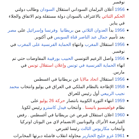
نوفمبر
1956
أعلان البرلمان السوداني استقلال
السودان
وطالب دولتي
الحكم الثنائي
بالاعتراف بالسودان دولة مستقلة.وتم الاتفاق والجلاء
في يناير.
1956
بدأ
العدوان الثلاثي
من
بريطانيا
وفرنسا
وإسرائيل
على
مصر
بعد تأميم
جمال عبد الناصر
قناة السويس
في أكتوبر.
1956
استقلال
المغرب
وانتهاءِ
الحماية الفرنسية على المغرب
في
نوفمبر.
1956
واصل الزعيم التونسي
الحبيب بورقيبة
المفاوضات حتي تم
انهاء
الحماية الفرنسية في تونس
وإعلان استقلال تونس
في
مارس.
1956
استقلال
اتحاد مالايا
عن بريطانيا في اغسطس
1958
الإطاحة بالنظام الملكي في العراق في يوليو وانتخاب
محمد
نجيب الربيعي
أول رئيس للعراق
1959
انتهاء الثورة الكوبية بانتصار
حركة 26 يوليو
على
نظام
فولغينسيو باتيستا
. وأنتخاب
فيدل كاسترو
رئيس لكوبا.
1960
اعلان استقلال قبرص عن بريطانيا في أغسطس . رفض
القبارصة الأتراك واليونانيين الانضمام لاي من اليونان اوتركيا
وأنتخاب
مكاريوس الثالث
رئيسا لقبرص.
1961
غزو خليج الخنازير
محاولة انقلاب فاشلة دبرتها المخابرات