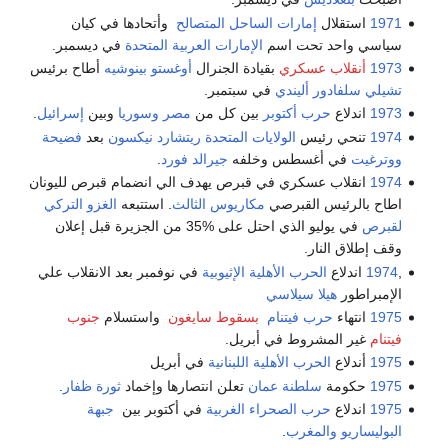
1971
استقلال
إمارات الساحل المتصالح
وأتحادها في كيان
سياسي واحد تحت اسم
الإمارات العربية المتحدة
في ديسمبر.
1973
أنقلاب عسكري
بقيادة الجنرال
أوغستو بينوشيه
أطاح برئيس
تشيلي
سلفادور أليندي
في سبتمبر.
1973
اندلاع
حرب أكتوبر
بين كل من
مصر
وسوريا
وبين
إسرائيل
.
1974
تنحي رئيس
الولايات المتحدة
ريتشارد نيكسون
بعد
فضيحة
ووترغيت
في أغسطس وخلفه
جيرالد فورد
.
1974
انقلاب عسكري في قبرص يهدف الي انضمام قبرص لليونان
اطاح بالرئيس القبرصي
مكاريوس الثالث
. استتبعه
الغزو التركي
لقبرص
في يوليو الذي احتل على %35 من الجزيرة قبل إعلان
وقف إطلاق النار.
,
1974
اندلاع
الحرب الأهلية الإثيوبية
في نوفمبر بعد الانقلاب علي
الإمبراطور
هيلا سيلاسي
1975
انتهاء
حرب فيتنام
بسقوط سايغون
واستسلام
جنوب
فيتنام
غير المشروط في أبريل.
1975
أندلاع
الحرب الأهلية اللبنانية
في أبريل
1975
حكومة
سلطنة عمان
تعلن انتصارها وإخماد
ثورة ظفار
.
1975
اندلاع
حرب الصحراء الغربية
في أكتوبر بين
جبهة
البوليساريو
والمغرب
.