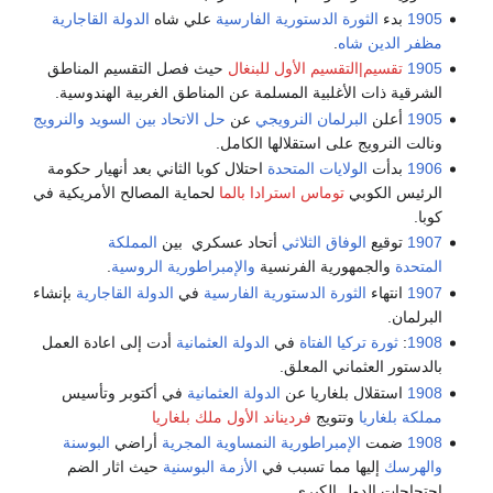
1905
بدء
الثورة الدستورية الفارسية
علي شاه
الدولة القاجارية
مظفر الدين شاه
.
1905
تقسيم|التقسيم الأول للبنغال
حيث فصل التقسيم المناطق
الشرقية ذات الأغلبية المسلمة عن المناطق الغربية الهندوسية.
1905
أعلن
البرلمان النرويجي
عن
حل الاتحاد بين السويد والنرويج
ونالت النرويج على استقلالها الكامل.
1906
بدأت
الولايات المتحدة
احتلال كوبا الثاني بعد أنهيار حكومة
الرئيس الكوبي
توماس استرادا بالما
لحماية المصالح الأمريكية في
كوبا.
1907
توقيع
الوفاق الثلاثي
أتحاد عسكري بين
المملكة
المتحدة
والجمهورية الفرنسية
والإمبراطورية الروسية
.
1907
انتهاء
الثورة الدستورية الفارسية
في
الدولة القاجارية
بإنشاء
البرلمان.
1908
:
ثورة تركيا الفتاة
في
الدولة العثمانية
أدت إلى اعادة العمل
بالدستور العثماني المعلق.
1908
استقلال بلغاريا عن
الدولة العثمانية
في أكتوبر وتأسيس
مملكة بلغاريا
وتتويج
فرديناند الأول ملك بلغاريا
1908
ضمت
الإمبراطورية النمساوية المجرية
أراضي
البوسنة
والهرسك
إليها مما تسبب في
الأزمة البوسنية
حيث اثار الضم
احتجاجات الدول الكبري.