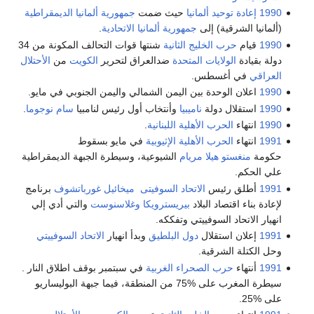
1990
إعادة توحيد ألمانيا
حيث ضمت
جمهورية ألمانيا الديمقراطية
(ألمانيا الشرقية) إلى
جمهورية ألمانيا الاتحادية
.
1990
قيام
حرب الخليج الثانية
شنتها قوات التحالف المكونة من 34
دولة بقيادة
الولايات المتحدة
ضدالعراق لتحرير
الكويت
من
الأحتلال
العراقي
في أغسطس.
1990
اعلان الوحدة بين اليمن الشمالي واليمن الجنوبي في مايو.
1990
استقلال دولة
ناميبيا
وأنتخاب أول رئيس لنامبيا
سام نوجوما
.
1990
انتهاء
الحرب الأهلية اللبنانية
.
1991
انتهاء
الحرب الأهلية الإثيوبية
في مايو بسقوط
حكومة
منغستو هيلا مريام
الشيوعية، وسيطرة الجبهة الديمقراطية
علي الحكم.
1991
أطلق رئيس
الاتحاد السوفيتى
ميخائيل غورباتشوف
برنامج
لإعادة بناء اقتصاد البلاد
بيريسترويكا
وغلاسنوست
والتي أدي إلي
انهيار الاتحاد السوفييتي وتفككه.
1991
إعلان استقلال
دول البلطيق
وبدأ انهيار
الاتحاد السوفييتي
وحل الكتلة الشرقية.
1991
أنتهاء
حرب الصحراء الغربية
في سبتمبر بوقف اطلاق النار .
سيطرة المغرب على %75 من المنطقة، فيما جبهة البوليساريو
على %25.