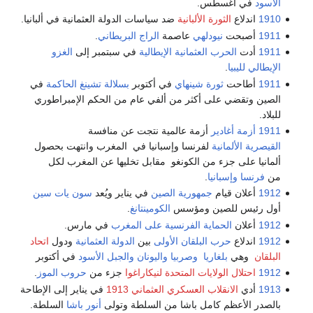
الأسود
في أغسطس.
1910
اندلاع
الثورة الألبانية
ضد سياسات الدولة العثمانية في ألبانيا.
1911
أصبحت
نيودلهي
عاصمة
الراج البريطاني
.
1911
أدت
الحرب العثمانية الإيطالية
في سبتمبر إلى
الغزو
الإيطالي لليبيا
.
1911
أطاحت
ثورة شينهاي
في أكتوبر
بسلالة تشينغ الحاكمة
في
الصين وتقضي على أكثر من ألفي عام من الحكم الإمبراطوري
للبلاد.
1911
أزمة أغادير
أزمة عالمية نتجت عن منافسة
القيصرية الألمانية
لفرنسا وإسبانيا في المغرب وانتهت بحصول
ألمانيا على جزء من الكونغو مقابل تخليها عن المغرب لكل
من
فرنسا
وإسبانيا
.
1912
أعلان قيام
جمهورية الصين
في يناير ويُعد
سون يات سين
أول رئيس للصين ومؤسس
الكومينتانغ
.
1912
أعلان
الحماية الفرنسية على المغرب
في مارس.
1912
اندلاع
حرب البلقان الأولى
بين
الدولة العثمانية
ودول
اتحاد
البلقان
وهي
بلغاريا
وصربيا
واليونان
والجبل الأسود
في أكتوبر
1912
احتلال الولايات المتحدة لنيكاراغوا
جزء من
حروب الموز
.
1913
أدي
الانقلاب العسكري العثماني 1913
في يناير إلى الإطاحة
بالصدر الأعظم كامل باشا من السلطة وتولى
أنور باشا
السلطة.