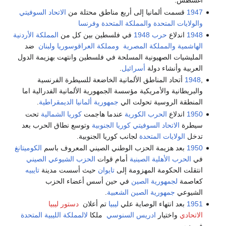
أغسطس.
1947
قسمت ألمانيا إلى أربع مناطق محتلة من
الاتحاد السوفيتي
والولايات المتحدة
والمملكة المتحدة
وفرنسا
1948
اندلاع
حرب 1948
في فلسطين بين كل من
المملكة الأردنية
الهاشمية
والمملكة المصرية
ومملكة العراقو
سوريا
ولبنان
ضد
المليشيات الصهيونية المسلحة في فلسطين وانتهت بهزيمة الدول
العربية وأنشاء دولة
أسرائيل
.
,
1948
أتحاد المناطق الألمانية الخاضعة للسيطرة الفرنسية
والبريطانية والأمريكية مؤسسة الجمهورية الألمانية الفدرالية اما
المنطقة الروسية تحولت الي
جمهورية ألمانيا الديمقراطية
.
1950
اندلاع
الحرب الكورية
عندما هاجمت
كوريا الشمالية
تحت
سيطرة
الاتحاد السوفيتي
كوريا الجنوبية
وتوسع نطاق الحرب بعد
تدخل
الولايات المتحدة
لجانب كوريا الجنوبية.
1950
بعد هزيمة الحزب الوطني الصيني المعروف باسم
الكوميتانغ
في
الحرب الأهلية الصينية
أمام قوات
الحزب الشيوعي الصيني
انتقلت الحكومة المهزومة إلى
تايوان
حيث أسست مدينة
تايبيه
كعاصمة
لجمهورية الصين
في حين أسس أعضاء الحزب
الشيوعي
جمهورية الصين الشعبية
.
1951
بعد انتهاء الوصاية علي
ليبيا
تم أعلان
دستور ليبيا
الاتحادي
واختيار
ادريس السنوسي
ملكا
لالمملكة الليبية المتحدة