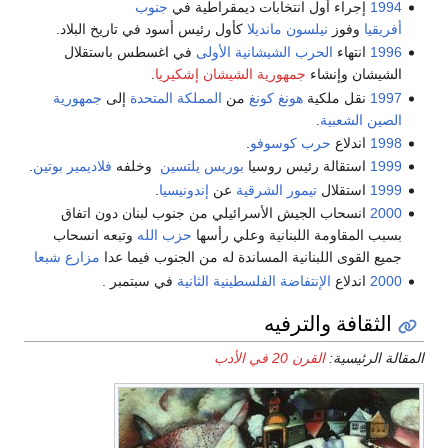
1994
إجراء أول انتخابات ديمقراطية في
جنوب
أفريقيا
وفوز
نيلسون مانديلا
كأول رئيس أسود في تاريخ البلاد.
1996
انتهاء
الحرب الشيشانية الأولى
في اغسطس باستقلال
الشيشان وإنشاء
جمهورية الشيشان إشكيريا
.
1997
نقل ملكية
هونغ كونغ
من
المملكة المتحدة
إلى
جمهورية
الصين الشعبية
.
1998
اندلاع
حرب كوسوفو
.
1999
استقالة رئيس روسيا
بوريس يلتسين
وخلفه
فلاديمير بوتين
.
1999
استقلال
تيمور الشرقية
عن
إندونيسيا
.
2000
انسحاب الجيش الأسرائيلي من جنوب لبنان دون اتفاق
بسبب المقاومة اللبنانية وعلي رأسها
حزب الله
وتبعه انسحاب
جميع القوى اللبنانية المساندة له من الجنوب فيما عدا
مزارع شبعا
2000
اندلاع
الإنتفاضة الفلسطينية الثانية
في سبتمبر .
الثقافة والترفيه
المقالة الرئيسية:
القرن 20 في الأدب