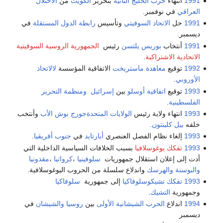
1991
انتهاء
حرب الخليج الثانية
بتحرير
الكويت
من
الأحتلال
العراقي
في نوفمبر.
1991
حل
الاتحاد السوفيتي
وتأسيس
رابطة الدول المستقلة
في
ديسمبر.
1991
أنتخاب
بوريس يلتسن
رئيس
الجمهورية الروسية السوفيتية
الاتحادية الاشتراكية
.
1992
توقيع
معاهدة ماستريخت
الاتفاقية المؤسسة
لالاتحاد
الأوروبي
.
1993
توقيع
اتفاقية أوسلو
بين
إسرائيل
ومنظمة التحرير
الفلسطينية
.
1993
انتهاء ولاية رئيس
الولايات المتحدة
جورج بوش الأب
وأنتخب
خلفه
بيل كلينتون
.
1993
إلغاء نظام الفصل العنصري
أبارتايد
في
جنوب أفريقيا
.
1993
تفكك يوغوسلافيا
بسبب الخلافات السياسية الداخلية التي
أدت إلى إعلان استقلال جمهوريات
سلوفينيا
،
كرواتيا
،
مقدونيا
والبوسنة والهرسك
واندلاع سلسلة من الحروب اليوغوسلافية.
1993
تفكك تشيكوسلوفاكيا
إلى جمهورية
سلوفاكيا
وجمهورية
التشيك
.
1994
اندلاع
الحرب الشيشانية الأولى
بين
روسيا
والشيشان
في
ديسمبر