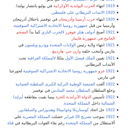
1919
انتهاء
الحرب البولندية الأوكرانية
في يوليو بانتصار بولندا.
1920
الانتداب البريطاني على فلسطين
.
1920
انتهاء
حرب أرمينيا وأذربيجان
في نوفمبر باحتلال أذربيجان
وأرمينيا من قبل
جمهورية روسيا الاتحادية الاشتراكية السوفيتية
.
1921
أصبح
أدولف هتلر
فوهرر
لالحزب النازي
كما بدأ
التضخم
الجامح في جمهورية فايمار
.
1921
انتهاء ولاية رئيس
الولايات المتحدة
وودرو ويلسون
في
مارس وأنتخب خلفه
وارن جي. هاردينغ
.
1921
تعيين
الملك فيصل الأول
ملكا
لالمملكة العراقية
تحت
الأنتداب البريطاني.
1921
غزو
جمهورية روسيا الاتحادية الاشتراكية السوفيتية
لجورجيا
في مارس.
1922
ألغت
الجمعية الوطنية التركية الكبرى
السلطنة العثمانية
وخلع السلطان
السلطان محمد السادس
في نوفمبر .
1922
تأسيس
الدولة الأيرلندية الحرة
بينما بقيت مقاطعة
أيرلندا
الشمالية
داخل
المملكة المتحدة
.
1922
حل اتحاد
كوستاريكا
وغواتيمالا
وهندوراس
والسلفادور
.
1922
بموجب
تصريح 28 فبراير
حصلت
المملكة المصرية
علي
ألاستقلال من
المملكة المتحدة
رغم بقاء القوات البريطانية في
قناة