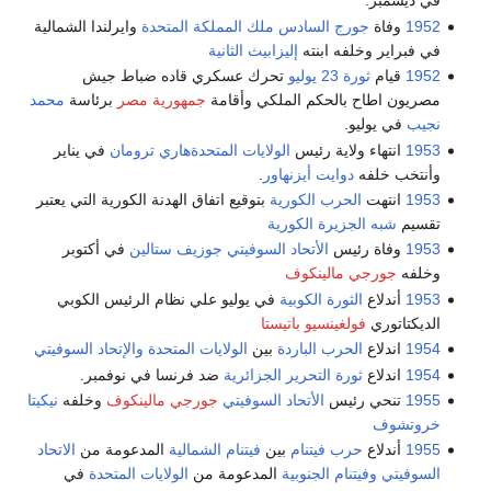
في ديسمبر.
1952
وفاة
جورج السادس ملك المملكة المتحدة
وايرلندا الشمالية
في فبراير وخلفه ابنته
إليزابيث الثانية
1952
قيام
ثورة 23 يوليو
تحرك عسكري قاده ضباط جيش
مصريون اطاح بالحكم الملكي وأقامة
جمهورية مصر
برئاسة
محمد
نجيب
في يوليو.
1953
انتهاء ولاية رئيس
الولايات المتحدة
هاري ترومان
في يناير
وأنتخب خلفه
دوايت أيزنهاور
.
1953
انتهت
الحرب الكورية
بتوقيع اتفاق الهدنة الكورية التي يعتبر
تقسيم
شبه الجزيرة الكورية
1953
وفاة رئيس
الأتحاد السوفيتي
جوزيف ستالين
في أكتوبر
وخلفه
جورجي مالينكوف
1953
أندلاع
الثورة الكوبية
في يوليو علي نظام الرئيس الكوبي
الديكتاتوري
فولغينسيو باتيستا
1954
اندلاع
الحرب الباردة
بين
الولايات المتحدة
والإتحاد السوفيتي
1954
اندلاع
ثورة التحرير الجزائرية
ضد فرنسا في نوفمبر.
1955
تنحي رئيس
الأتحاد السوفيتي
جورجي مالينكوف
وخلفه
نيكيتا
خروتشوف
1955
أندلاع
حرب فيتنام
بين
فيتنام الشمالية
المدعومة من
الاتحاد
السوفيتي
وفيتنام الجنوبية
المدعومة من
الولايات المتحدة
في