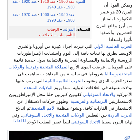
عقد 1900
عقد 1910
عقد 1920
عقد
العقود
:
ويمكن القول أن
1930
عقد 1940
القرن 20 هو عصر
عقد 1950
عقد 1960
عقد 1970
عقد
التكنولوجيا بامتياز.
1980
عقد 1990
من أبرز وقائع القرن
المواليد
–
الوفيات
التصنيفات:
العشرين، وأعمقها
التأسيسات
–
الانحلالات
تأثيرا وامتدادا
الحرب العالمية الأولي
التي غيرت اجزاء كبيرة من أوروبا والشرق
الأوسط بطرق لها تبعات باقية إلى اليوم واستبدلت الإمبراطوريات
الروسية والألمانية والنمساوية المجرية والعثمانية بدول جديدة قائمة
على القوميات. فرضت القوى الأربع
المملكة المتحدة
وفرنسا
والولايات
المتحدة
وإيطاليا
شروطها في سلسلة من المعاهدات ساهمت في
صعودالحزب النازي ونشوب
الحرب العالمية الثانية
التي ترتب عليها
تبدلات عميقة في العلاقات الدولية، منها بروز
الولايات المتحدة
الأميركية
والاتحاد السوفياتي
كقوتين كبيرتين حلتا محل الإمبراطوريتين
الاستعماريتين
البريطانية
والفرنسية
. وظهور حركات الاستقلال عن
الاستعمار في القارات كافة. ونشوء منظمة
الأمم المتحدة
.ثم اندلاع
الحرب الباردة
بين القطبين
الولايات المتحدة
والاتحاد السوفياتي
. وفي
[3]
[2]
[1]
نهاية القرن سقط
الاتحاد السوفيتي
ليبدأ عصر القطب الاوحد