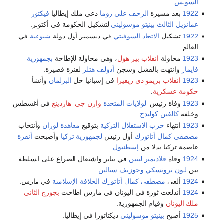
السويس
.
1922
بعد مسيرة
الزحف على روما
دعي ملك إيطاليا
فيكتور
عمانويل الثالث
بينيتو موسوليني
لتشكيل الحكومة في أكتوبر.
1922
تشكيل
الاتحاد السوفيتي
في ديسمبر أول دولة
شيوعية
في
العالم.
1923
محاولة
انقلاب بير هول
، وهي محاولة للإطاحة
بجمهورية
فايمار
وانتهت بالفشل وسجن
أدولف هتلر
لفترة قصيرة.
1923
انقلاب بريمو دي ريفيرا
في إسبانيا حل
البرلمان
وأنشأ
حكومة عسكرية
.
1923
وفاة رئيس
الولايات المتحدة
وارن جي. هاردينغ
في أغسطس
وخلفه
كالفين كوليدج
.
1923
انتهاء
حرب الاستقلال التركية
بتوقيع
معاهدة لوزان
وأنتخاب
مصطفى كمال أتاتورك
أول رئيس
لجمهورية تركيا
وأصبحت
أنقرة
عاصمة تركيا بدلا من
إسطنبول
.
1924
وفاة
فلاديمير لينين
في يناير واشتعال الصراع على السلطة
بين
ليون تروتسكي
وجوزيف ستالين
.
1924
ألغى
مصطفى كمال أتاتورك
الخلافة الإسلامية
في مارس.
1924
أندلعت ثورة في اليونان في مارس اطاحت
بجورج الثاني
ملك اليونان
وقيام الجمهورية.
1925
أصبح
بينيتو موسوليني
ديكتاتورا في إيطاليا.