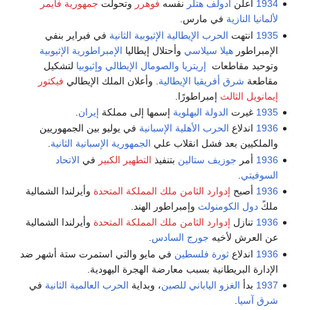
1934
أعلن
أدولف هتلر
نفسه
فوهرر
وتحولت
جمهورية فايمر
لألمانيا النازية
في مارس.
1935
انتهت
الحرب الإيطالية الإثيوبية الثانية
في فبراير بنفي
الإمبراطور
هيلا سيلاسي
وأحتلال إيطاليا
الإمبراطورية الإثيوبية
وتوحيد مقاطعات
إريتريا
والصومال الإيطالي
وإثيوبيا
لتشكيل
مقاطعة
شرق أفريقيا الإيطالية
. وأعلان الملك الإيطالي
فيكتور
إيمانويل الثالث
إمبراطورًا.
1935
غيرت
الدولة البهلوية
إسمها إلى مملكة
إيران
.
1936
اندلاع
الحرب الأهلية الإسبانية
في يوليو بين الجمهوريين
والملكيين بعد فشل انقلاب علي
الجمهورية الإسبانية الثانية
.
1936
أمر
جوزيف ستالين
بتنفيذ
التطهير الكبير
في
الاتحاد
السوفيتي
.
1936
أصبح
إدوارد الثامن ملك المملكة المتحدة
وأيرلندا الشمالية
ملكً
دول الكومنولث
وإمبراطور الهند.
1936
تنازل
إدوارد الثامن ملك المملكة المتحدة
وأيرلندا الشمالية
عن العرش لأخيه
جورج السادس
.
1936
اندلاع
ثورة فلسطين
في مايو والتي استمرت ستة أشهر ضد
الإدارة البريطانية بسبب معارضة الهجرة اليهودية.
1937
بدأ
الغزو الياباني للصين
، وبداية
الحرب العالمية الثانية
في
شرق آسيا
.