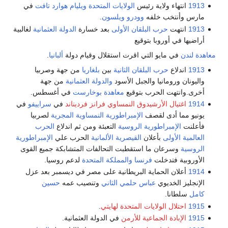
1913
انتهاء ولاية رئيس
الولايات المتحدة
ويليام هوارد تافت
في
مارس وأنتخب خلفه
وودرو ويلسون
.
1913
انتهت
حرب البلقان الأولى
بعد خسارة
الدولة العثمانية
لغالبية
أراضيها في أوروبا بتوقيع
معاهدة لندن
في مايو التي اقرت استقلال وقيام دولة
ألبانيا
.
1913
اندلاع
حرب البلقان الثانية
بين
بلغاريا
من جهة وصربيا
واليونان ورومانيا والجبل الأسود
والدولة العثمانية
من جهة
أخرى.وانتهت الحرب بتوقيع
معاهدة بوخارست
في أغسطس.
1914
اغتيال الأرشيدوق النمساوي فرانز فرديناند
في
سراييفو
في
يونيو مما أدى لقصف
الإمبراطورية النمساوية المجرية
لصربيا
فأعلنت
الإمبراطورية الروسية
التعبئة ومن ثم اندلاع
الحرب
العالمية الأولى
بأعلان
القيصرية الألمانية
الحرب علي
الإمبراطورية
الروسية
وسرعان ما استقطبت التحالفات المتشابكة جميع القوى
الأوروبية فتدخلت
فرنسا
والمملكة المتحدة
لدعم روسيا.
1914
أعلان الحماية البريطانية على مصر في ديسمبر بعد عزل
الإنجليز الخديوي
عباس حلمي الثاني
وتنصيب عمه
حسين
كامل
سلطانا.
1915
احتلال الولايات المتحدة لهايتي
.
1915
الإبادة الجماعية للأرمن
في الدولة العثمانية.