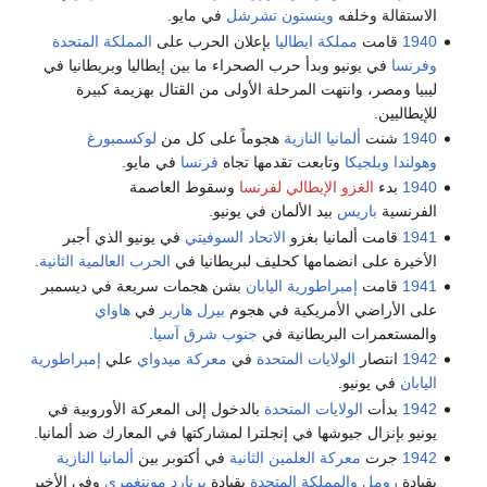
الاستقالة وخلفه
وينستون تشرشل
في مايو.
1940
قامت
مملكة ايطاليا
بإعلان الحرب على
المملكة المتحدة
وفرنسا
في يونيو وبدأ حرب الصحراء ما بين إيطاليا وبريطانيا في
ليبيا ومصر، وانتهت المرحلة الأولى من القتال بهزيمة كبيرة
للإيطاليين.
1940
شنت
ألمانيا النازية
هجوماً على كل من
لوكسمبورغ
وهولندا
وبلجيكا
وتابعت تقدمها تجاه
فرنسا
في مايو.
1940
بدء
الغزو الإيطالي لفرنسا
وسقوط العاصمة
الفرنسية
باريس
بيد الألمان في يونيو.
1941
قامت ألمانيا بغزو
الاتحاد السوفيتي
في يونيو الذي أجبر
الأخيرة على انضمامها كحليف لبريطانيا في
الحرب العالمية الثانية
.
1941
قامت
إمبراطورية اليابان
بشن هجمات سريعة في ديسمبر
على الأراضي الأمريكية في هجوم
بيرل هاربر
في
هاواي
والمستعمرات البريطانية في
جنوب شرق آسيا
.
1942
انتصار
الولايات المتحدة
في
معركة ميدواي
علي
إمبراطورية
اليابان
في يونيو.
1942
بدأت
الولايات المتحدة
بالدخول إلى المعركة الأوروبية في
يونيو بإنزال جيوشها في إنجلترا لمشاركتها في المعارك ضد ألمانيا.
1942
جرت
معركة العلمين الثانية
في أكتوبر بين
ألمانيا النازية
بقيادة
رومل
والمملكة المتحدة
بقيادة
برنارد مونتغمري
وفي الأخير