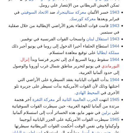
تمكن الجيش البريطاني من الإنتصار علي رومل.
1943
خسر الألمان
معركة ستالينجراد
ضد
الاتحاد السوفيتي
في
فبراير وبعدها
معركة كورسك
.
1943
قامت قوات الحلفاء بغزو الأراضي الإيطالية من خلال صقلية
في سبتمبر.
1943
استقلال لبنان
وانسحاب القوات الفرنسية في نوفمبر.
1944
استطاع الحلفاء أخيرا الدخول إلى روما في يونيو أجبر ذلك
مملكة ايطاليا
على توقيع معاهدة استسلام.
1944
سقوط روما السريع أدى إلى تحرير فرنسا وبدأ
إنزال
النورماندي
في يونيو لتحرير مناطق شمال غرب أوروبا والوصول
إلى حدود ألمانيا الغربية،
1944
بدأت القوات اليابانية بفقد السيطرة على الأراضي التي
احتلتها وذلك لأن القوات الأمريكية بدأت تسيطر على جزيرة تلو
الأخرى في
المحيط الهادي
.
1945
انتهت
الحرب العالمية الثانية
أثر
معركة الثغرة
آخر هجمة
مرتدة من ألمانيا للجهة الغربية- حين سيطرت القوات السوفياتية
على
برلين
في شهر مايو، هذه الخسائر أدت إلى استسلام ألمانيا.
1945
سيطرت القوات الأمريكية على الجزر اليابانية أيوجيما
وأوكيناوا وفي نفس الوقت أحكمت القوات البريطانية سيطرتها
على
جنوب شرق آسيا
، مما أدى إلى استسلام
إمبراطورية اليابان
.