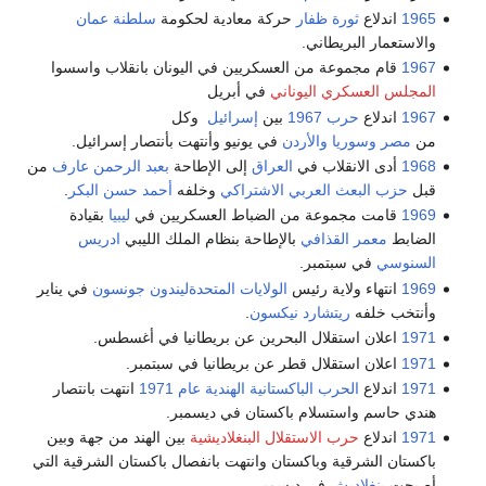
1965
اندلاع
ثورة ظفار
حركة معادية لحكومة
سلطنة عمان
والاستعمار البريطاني.
1967
قام مجموعة من العسكريين في اليونان بانقلاب واسسوا
المجلس العسكري اليوناني
في أبريل
1967
اندلاع
حرب 1967
بين
إسرائيل
وكل
من
مصر
وسوريا
والأردن
في يونيو وأنتهت بأنتصار إسرائيل.
1968
أدى الانقلاب في
العراق
إلى الإطاحة
بعبد الرحمن عارف
من
قبل
حزب البعث العربي الاشتراكي
وخلفه
أحمد حسن البكر
.
1969
قامت مجموعة من الضباط العسكريين في
ليبيا
بقيادة
الضابط
معمر القذافي
بالإطاحة بنظام الملك الليبي
ادريس
السنوسي
في سبتمبر.
1969
انتهاء ولاية رئيس
الولايات المتحدة
ليندون جونسون
في يناير
وأنتخب خلفه
ريتشارد نيكسون
.
1971
اعلان استقلال البحرين عن بريطانيا في أغسطس.
1971
اعلان استقلال قطر عن بريطانيا في سبتمبر.
1971
اندلاع
الحرب الباكستانية الهندية عام 1971
انتهت بانتصار
هندي حاسم واستسلام باكستان في ديسمبر.
1971
اندلاع
حرب الاستقلال البنغلاديشية
بين الهند من جهة وبين
باكستان الشرقية وباكستان وانتهت بانفصال باكستان الشرقية التي
أصبحت
بنغلاديش
في ديسمبر.