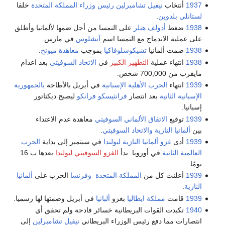
1937
أنتخاب
نيفيل تشامبرلين
رئيس وزراء المملكة المتحدة
خلفا
لستانلي بلدوين
.
1938
ضغط
أدولف هتلر
على النمسا من أجل ضمها لألمانيا وأطلق
على عملية الاندماج مع النمسا اسم
آنشلوس
في مارس.
1938
ضمت ألمانيا
تشيكوسلوفاكيا
بموجب
معاهدة ميونخ
.
1938
انتهاء عملية
التطهير الكبير
في
الاتحاد السوفيتي
بعد اعدام
مايقرب من 700,000 شخص.
1939
انتهاء
الحرب الأهلية الإسبانية
في أبريل بالأطاحة
بالجمهورية
الإسبانية الثانية
بعد انتصار
فرانثيسكو فرانكو
ليصبح ديكتاتور
إسبانيا.
1939
توقيع
الاتفاق الألماني السوفيتي
معاهدة عدم الاعتداء
بين
ألمانيا النازية
والاتحاد السوفيتي
.
1939
أدى
غزو ألمانيا النازية لبولندا
في سبتمبر إلى بداية
الحرب
العالمية الثانية
في أوروبا. بدأ
الغزو السوفيتي لبولندا
بعدها ب 16
يومًا.
1939
أعلنت كل من
المملكة المتحدة
وفرنسا
الحرب على
ألمانيا
النازية
.
1939
قامت
مملكة ايطاليا
بغزو
ألبانيا
في أبريل وضمتها لها رسميا.
1940
تكبدت القوات البريطانية خسائر فادحة ولم تحقق أي
انتصارات مما دفع رئيس الوزراء البريطاني
نيفيل تشامبرلين
إلى