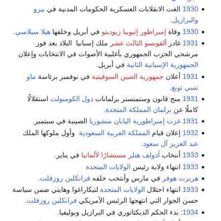
1930
الغت الانقلابات العسكرية الحكومات المدنية في
بيرو
والبرازيل
.
1930
وفاة
إمبراطور إثيوبيا
زيوديتو
في أبريل وخلفها
هيلا سيلاسي
.
1931
غادر
ألفونسو الثالث عشر
ملك إسبانيا البلاد بعد فوز
مرشحي الحزب الجمهوري بأغلبية الأصوات في الانتخابات وإعلان
الجمهورية الإسبانية الثانية
في أبريل.
1931
أعلان
جمهورية الصين السوفيتية
في نوفمبر برئاسة
ماو
تسي تونغ
.
1931
منح قانون وستمنستر برلمانات
دول الكومنولث
استقلالًا
كاملًا عن
برلمان المملكة المتحدة
.
1931
غزت إمبراطورية اليابان منشوريا
الصينية في سبتمبر.
1932
إعلان قيام
المملكة العربية السعودية
وأول ملوكها الملك
عبد العزيز آل سعود
.
1933
أنتخاب
أدولف هتلر
مستشارًا لألمانيا
في يناير.
1933
انتهاء ولاية رئيس
الولايات المتحدة
هربرت هوفر
في مارس وأنتخب خلفه
فرانكلين روزفلت
.
1933
انتهاء احتلال
الولايات المتحدة
لنيكاراغوا وهايتي ضمن سياسة
حسن الجوار التي انتهجها الرئيس الأمريكي
فرانكلين روزفلت
.
1934
: بدء الحكم الديكتاتوري في البرازيل وبوليفيا.