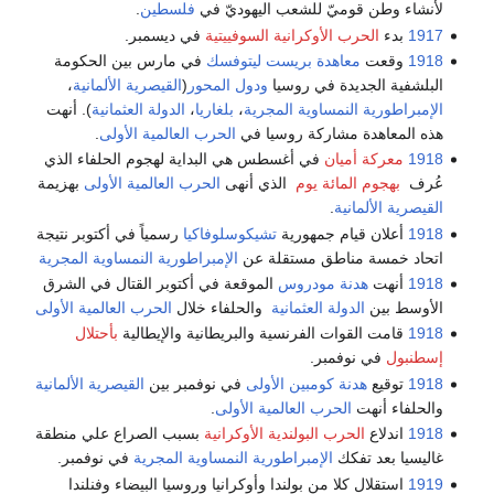
لأنشاء وطن قوميّ للشعب اليهوديّ في
فلسطين
.
1917
بدء
الحرب الأوكرانية السوفييتية
في ديسمبر.
1918
وقعت
معاهدة بريست ليتوفسك
في مارس بين الحكومة
البلشفية الجديدة في روسيا
ودول المحور
(
القيصرية الألمانية
،
الإمبراطورية النمساوية المجرية
،
بلغاريا
،
الدولة العثمانية
). أنهت
هذه المعاهدة مشاركة روسيا في
الحرب العالمية الأولى
.
1918
معركة أميان
في أغسطس هي البداية لهجوم الحلفاء الذي
عُرف
بهجوم المائة يوم
الذي أنهى
الحرب العالمية الأولى
بهزيمة
القيصرية الألمانية
.
1918
أعلان قيام جمهورية
تشيكوسلوفاكيا
رسمياً في أكتوبر نتيجة
اتحاد خمسة مناطق مستقلة عن
الإمبراطورية النمساوية المجرية
1918
أنهت
هدنة مودروس
الموقعة في أكتوبر القتال في الشرق
الأوسط بين
الدولة العثمانية
والحلفاء خلال
الحرب العالمية الأولى
1918
قامت القوات الفرنسية والبريطانية والإيطالية
بأحتلال
إسطنبول
في نوفمبر.
1918
توقيع
هدنة كومبين الأولى
في نوفمبر بين
القيصرية الألمانية
والحلفاء أنهت
الحرب العالمية الأولى
.
1918
اندلاع
الحرب البولندية الأوكرانية
بسبب الصراع علي منطقة
غاليسيا بعد تفكك
الإمبراطورية النمساوية المجرية
في نوفمبر.
1919
استقلال كلا من بولندا وأوكرانيا وروسيا البيضاء وفنلندا