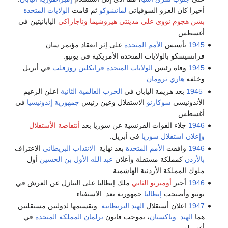
أخيرا كان الغزو السوفياتي
لمانشوكو
ثم قامت
الولايات المتحدة
بشن هجوم نووي على مدينتي هيروشيما وناجازاكي
اليابانيتين في
أغسطس.
1945
تأسيس
الأمم المتحدة
على إثر انعقاد مؤتمر سان
فرانسيسكو بالولايات المتحدة الأمريكية في يونيو.
1945
وفاة رئيس
الولايات المتحدة
فرانكلين روزفلت
في أبريل
وخلفه
هاري ترومان
.
1945
بعد هزيمة اليابان في
الحرب العالمية الثانية
اعلن الزعيم
الأندونيسي
سوكارنو
الاستقلال وعين رئيس
جمهورية إندونيسيا
في
أغسطس.
1946
جلاء القوات الفرنسية عن سوريا بعد
أنتفاضة الأستقلال
وإعلان استقلال سوريا
في أبريل.
1946
وافقت
الأمم المتحدة
بعد نهاية
الانتداب البريطاني
الاعتراف
بالأردن
كمملكة مستقلة وأعلان
عبد الله الأول بن الحسين
أول
ملوك المملكة الأردنية الهاشمية.
1946
أجبر
أومبرتو الثاني
ملك إيطاليا على التنازل عن العرش في
يونيو وأصبحت
إيطاليا
جمهورية بعد الاستفتاء .
1947
اعلان أستقلال
الهند البريطانية
وتقسيمها لدولتين مستقلتين
هما
الهند
وباكستان
، بموجب قانون
برلمان المملكة المتحدة
في