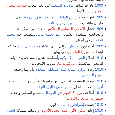
1909
غادرت قوات
الولايات المتحدة
كوبا بعد انتخاب
خوسيه ميغيل
غوميز
رئيس لكوبا.
1909
انتهاء ولاية رئيس
الولايات المتحدة
ثيودور روزفلت
في
مارس وأنتخب خلفه
ويليام هوارد تافت
.
1909
فشل
الانقلاب العثماني المعاكس
مضاد لثورة تركيا الفتاه
وأدي لخلع السلطان العثماني
عبد الحميد الثاني
وتنصيب اخيه
محمد
الخامس
في أبريل.
1909
أدت ثورة
بلاد فارس
إلى تنحي الشاه
محمد علي شاه
وخلفه
ابنه
أحمد ميرزا القاجاري
في يوليو.
1910
اندلاع
الثورة المكسيكية
بأنتفاضة شعبية مسلحة بعد اتهام
الرئيس المكسيكي
بورفيريو دياز
بتزوير الانتخابات.
1910
وفاة
إدوارد السابع ملك المملكة المتحدة
وأيرلندا وخلفه
جورج الخامس
.
1910
توحيد المستعمرات في جنوب افريقيا وتأسيس
اتحاد جنوب
أفريقيا
تحت سلطان
الإمبراطورية البريطانية
.
1910
أطاحت
ثورة 5 أكتوبر
في
البرتغال
بالنظام الملكي وإعلان
جمهورية البرتغال الأولي
.
1910
ضمت
إمبراطورية اليابان
كوريا.
1910
إعلان
نيكولا الأول ملك الجبل الأسود
أول ملك لمملكة
الجبل