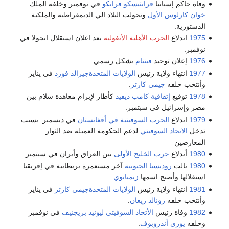
وفاة حاكم إسبانيا
فرانثيسكو فرانكو
في نوفمبر وخلفه الملك
خوان كارلوس الأول
وتحولت البلاد الي الديمقراطية والملكية
الدستورية.
1975
اندلاع
الحرب الأهلية الأنغولية
بعد اعلان استقلال انجولا في
نوفمبر.
1976
إعلان توحيد
فيتنام
بشكل رسمي
1977
انتهاء ولاية رئيس
الولايات المتحدة
جيرالد فورد
في يناير
وأنتخب خلفه
جيمي كارتر
.
1978
توقيع
إتفاقية كامب ديفيد
كأطار لإبرام معاهدة سلام بين
مصر وإسرائيل في سبتمبر.
1979
اندلاع
الحرب السوفيتية في أفغانستان
في ديسمبر. بسبب
تدخل
الاتحاد السوفيتي
لدعم الحكومة العميلة ضد الثوار
المعارضين
1980
أندلاع
حرب الخليج الأولى
بين العراق وأيران في سبتمبر.
1980
نالت
روديسيا الجنوبية
آخر مستعمرة بريطانية في إفريقيا
استقلالها وأصبح اسمها
زيمبابوي
1981
انتهاء ولاية رئيس
الولايات المتحدة
جيمي كارتر
في يناير
وأنتخب خلفه
رونالد ريغان
.
1982
وفاة رئيس
الأتحاد السوفيتي
ليونيد بريجنيف
في نوفمبر
وخلفه
يوري أندروبوف
.