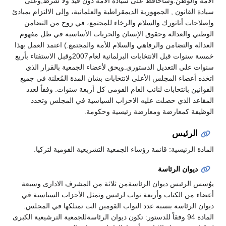
الأمة والوطن.وسأحافظ على سيادة الأمة دون قيد ولا شرط,وعلى
سيادة القانون , الجمهورية الديمقراطية والعلمانية، وإلى الالتزام بمبادئ
وإصلاحات أتاتورك والسلام والرخاء للمجتمع، في روح من التضامن
الوطني والعدالة وحقوق الإنسان والحريات الأساسية في ظل مفهوم
العدالة والتضامن والرفاهي والسلام للأمة والمجتمع.) اعتمد العمل بهذا
خمسة سنوات قبل الانتخابات البرلمانية لعام2007وقبل الاستفتاء بأربع
سنوات على التعديل الدستورى.ويحق لأعضاء الجمعية بالقرار الذي
اتخذه أعضاء المجلس الأعلى لانتخابات بشان المدة المُعلنة في جميع
القوانين بانتخابات لنائب العام القومى كل أربعة سنوات. وفقاً لعدد
المقاعد الذي حصلت عليه الاحزاب السياسية في المجلس وتحدد
الوظيفة كمعارضة ومعارضة رئيسية وحكومة.
الرئيس
المادة الرئيسية: قائمة رؤساء الجمعية التشريعية القومية لتركيا.
ديوان الرئاسة
يوُسس الرئيس ديوان الرئاسةمن ثلاثة من المشرف الادارى وسبعة
أعضاء من الكتاب وأربعة نواب لرئيس.وتمثل الأحزاب السياسية في
ديوان الرئاسة بنسبة عدد النواب القومين الت تمتلكها في المجلس.
المادة 94 وفقاً للدستور: تكون ديوان الرئاسةللجمعية الترشيعية الكبرى