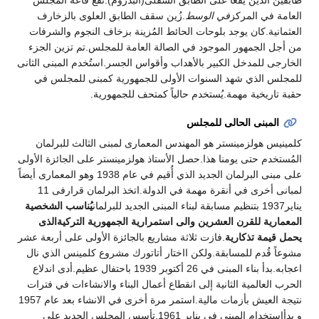
طابقين الذين يقعا على الطابق السفلى(البدروم).تقع قاعة المجلس
العامة في المركز
في الوسط
.زُين سقف الطابق العلوى بالزخارف
العثمانية.كان يوجد بلوحات الحائط المُزينة بزخاف النجوم والشرفات
من أجل الجمهور الموجود في الصالة العامة للمجلس.تم تزين الجزء
الخارجى للمدخل الكبير بالأهداب وأقواس الجسر.استُخدم المبنى الثانى
للمجلس الذي شهد السنوات الأولى للجمهورية كمبنى للمجلس في
حقبة تاريخية مهمة.يُستخدم حالياً كمتحف للجمهورية.
المبنى الحالى للمجلس
كلمينيس هولزمينستر هو المهندس المعمارى لمبنى الثالث للبرلمان
المُستخدم حتى يومنا هذا.حصل الأستاذ هولزمينستر على الجائزة الأولى
على مبنى البرلمان الجديد الذي أُقيم في عام 1938 وهو المعمارى أيضاً
لمبانى أخرى في أنقرة مهمة في الدولة.اتخذ البرلمان قرارفى 11
يناير1937 بتنظيم مسابقة لبناء المبنى الجديد للبرلمان
يُناسب الشخصية
المعمارية للقرن العشرين والى استمرارية الجمهورية التركيةالذى
يحمل قيمة تذكارية
.فازت ثلاثة مشاريع بالجائزة الأولى على أربعة عشر
مشوعاً قُدم للمسابقة.ولكن ااختار أتاتورك مشروع كلمينس الذي نال
اعجابه.بدأ بناء المبنى في 26 أكتوبر 1939 باحتفال عظيم.أدى اندلاع
الحرب العالمية الثانية إلى انقطاع أعمال البناء والانشاءات في فترات
نتيجة العيش بأزمات مالية.استمر مرة أخرى في الانشاء بعد عام 1957
و بدأاستخدام المبنى في يناير 1961.تأسس المجلس الجديد على