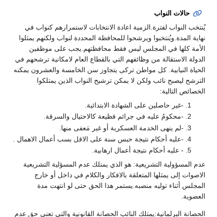
حالات النواب
يُنتخب النواب لفترة.الزمية اعادة الانتخابات لاستمرارهم كنواب في
نهاية المدة.ويُنتخبوا ويرشحوا للمحافظة المحددة لنواب ولكنهم يمثلوا
الأمة كلها في المجلس ليس فقط محافظتهم.يجب على موظفين
الدولة الاستقالة من وظائفهم التي بالقطاع العام لامكانية ترشحهم في
الحياة النيابية. كل مواطن تركى يتجاوز سن الخامسة والعشرون يمكنه
الترشح ليصبح نائب ولكن لا يمكن ترشيح النواب الذين يمتلكوا
الخصائص التالية:
-غير حاصلين على الشهادة الابتدائية.
-محكومُ عليه في جرائم فظيعة كالاحتيال والسرقة.
-لم ينهى الخدمة العسكرية أو غير مَعفى منها.
-عليه أحكام نتيجة حبس سنة على الاقل بسب أعمال الاهمال .
- عليه أحكام نتيجة أعمال ارهابية.
عدم المسؤولية التشريعية: هو الذي يمتلك عدم المسؤلية التشريعية
الاصوات إلى يمثلها المتعلقة بالافكار والكلام في داخل أو خارج
المجلس أثناء توليه منصبه.يستمر هذا الحق حتى لو انتهت مدة
العضوية.
الحصانة البرلمانية:يمتلك النائب الحصانة القانونية والتي تعنى حق عدم