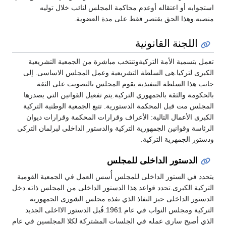
استجوابه أو اعتقاله أوعدم محاكمة المجلس لنائب خلال توليه
منصبه.وهذا الحق يقتصر فقط على مدة العضوية.
اللجنة القانونية
تعمل بتسمية الأمة التركيةوتنتخب مباشرة من الجمعية التشريعية
الكبرى لتركيا.هى السلطة التشريعية وعمل المجلس الاساسى. إلى
جانب هذا السلطة التنفيذية.يقوم المجلس بالتصويت على الثقة
بالحكومة والثقة بالجمهوري التركية.يتم تفعيل القوانين التي يصدرها
المجلس مت قبل المحكمة الدستورية. تتبع الجمعية الوطنية التركية
الكبرى الأعمال التالية: الأعراف وقرارات المحكمة وقرارات ديوان
الرئاسة وقوانين الجمهورية التركية والدستور الداخلى لبرلمان التركى
ودستور الجمهرية التركية.
الدستور الداخلى للمجلس
يتحدد في الستور الداخلى للمجلس أُسس العمل في الجمعية القومية
التركية الكبرى.تحدد قواعد هذا الدستور الداخلى من المجلس ذاته.دخل
الدستور الداخلى حيز النفاذ الذي نفذه مجلس الشورى الجمهورية
التركية ومجلس النواب في عام 1961.قُبل الدستور الااخلى الجديد
الذي أصبح سارى عمله في الجلسات المشتركة لكلا المجلسين في عام