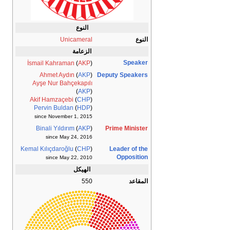
النوع
النوع
Unicameral
الزعامة
Speaker
İsmail Kahraman
(
AKP
)
Ahmet Aydın
(
AKP
)
Deputy Speakers
Ayşe Nur Bahçekapılı
(
AKP
)
Akif Hamzaçebi
(
CHP
)
Pervin Buldan
(
HDP
)
since November 1, 2015
Binali Yıldırım
(
AKP
)
Prime Minister
since May 24, 2016
Kemal Kılıçdaroğlu
(
CHP
)
Leader of the
Opposition
since May 22, 2010
الهيكل
المقاعد
550