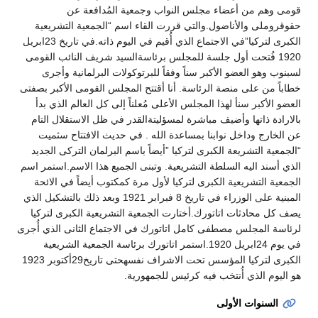
قومى وهم من أعضاء مجلس النواب وجمعية المُدافعة عن
حقوقروملى والأناضول.والتي قررت القاء اسم “الجمعية التشريعية
الكبرى لتركيا”في الاجتماع الذي أُقيم في اليوم ذاته.في تاريخ 23ابريل
1920 فُتحت أول جلسة للمجلس برئاسةالسيد شريف النائب القومى
لسبنوب وهو العضو الأكبر سناً وفقاً للبرتوكولات البرلمانية وأجرى
خطاباً من على منصة الرئاسة. أنا أقتتح المجلس القومى الأكبر بصفتى
العضو الأكبر سنأ لهذا المجلس الأعلى مُعلناً إلى كل العالم الذي بدأ
بالارادة ذاتها وأضيف مباشرة لمسؤليتةالقدر في ظل الاستقلال التام
عن الخارج وداخل نوابنا بمساعدة الله . في حديث الافتتاح سثميت
“الجمعية التشريعة الكبرى لتركيا ”أيضاً باسم البرلمان التركى الجديد
الذي أسند اليه السلطة التشريعية. وتبنى الجميع هذا الاسم.استمر اسم
الجمعية التشريعية الكبرى لتركيا لأول مرة كمكتوب أيضاً في الائحة
المبنية على الوزراء في تاريخ 8 فبرابر 1921 وبعد ذلك بالتشكيل الذي
يصف كل محادثات اتاتورك.أختارت الجمعية التشريعية الكبرى لتركيا
لرئاسة المجلس مصطفى كامل اتاتورك في الاجتماع الثانى الذي أُجرى
في يوم 24ابريل 1920.استمر اتاتورك برئاسة الجمعية الشريعية
الكبرى لتركيا المؤسس تحت الاشراف نفسهحتى تاريخ29أكتوبر 1923
هو اليوم الذي أُنتخب فيه كرئيس للجمهورية.
السنوات الأولى