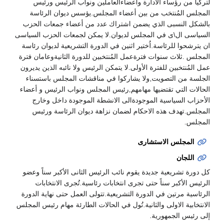
لتركيا من رؤساء الادارة وأعضاءالعاملين ونواب الرئيس ورئيس
المجلس المُنتخب من بين أعضاء المجلس.يؤسس ديوان الرئاسة
بالشكل النسبى الذي يضمن اشتراك عدد من أعضاء جمعات الحزب
السياسى ال\ى في المجلس لديوان.لا يمكن لجمعات الحزب السياسى
ان يترشحوا للرئاسة.اُختير اثنين في الدورة التشريعية لديوان رئاسة
المجلس .ثلاث سنوات فترةعمل المُنتخبين للدورة الثانيةوعامان فترة
عمل المُنتخبين للفترة الأولى.لا يتمكن الرئيس ولا نائبه الذين يديرون
الجلسة من التصويت,ولا يشاركوا في مناقشات المجلس باستسناء
الحالات التي تقتضيها مهامهم,رئيس المجلس ونواب الرئيس و أعضاء
الأحزاب السياسية الموجودةالى الانشطة الموجودة داخل وخارج
المجلس.تهدف هذه الاحكام لضمان نزاهة ديوان الرئاسة ورئيس
المجلس.
المجلس الاستشارى
اللجان
كل دورة تشريعية جديدة يقوم نائب الرئيس الثانى الأكبر سناً وعضو
الرئيس الأكبر سناً حتى تجرى انتخابات رئاسية.تُجرى الانتخابات
الرئاسية مرتين في الدورة التشريعية.تتولى العمل حتى نهاية الدورة
الانتخابية الاولى والثانية.تُول في الحالات الطارئة مهام رئيس المجلس
إلى رئيس الجمهورية.