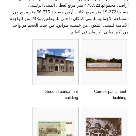
أراضى مجموعها475،521 متر مربع.يُغطى المبنى الرئيسى
مساحة19،372 متر مربع. كانت أرض مساحة 56.775 متر مربع من
المساحة الأجمالية للمبنى كمكان داخلى للموظفين.و248 متر للواجهة
الأمامية للمبنى المُكون من خمسة طوابق. من حيث الحجم هو واحد
من أكبر مبانى البرلمان في العالم.
Second parliament
Current parliament
building.
building.