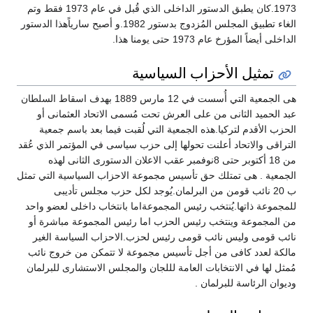
1973.كان يطبق الدستور الداخلى الذي قُبل في عام 1973 فقط وتم
الغاء تطبيق المجلس المُزدوج بدستور 1982.و أصبح سارياًهذا الدستور
الداخلى أيضاً المؤرخ عام 1973 حتى يومنا هذا.
تمثيل الأحزاب السياسية
هى الجمعية التي أُسست في 12 مارس 1889 بهدف اسقاط السلطان
عبد الحميد الثانى من على العرش تحت مُسمى الاتحاد العثمانى أو
الحزب الأقدم لتركيا.هذه الجمعية التي لُقبت فيما بعد باسم جمعية
التراقى والاتحاد أعلنت تحولها إلى حزب سياسى في المؤتمر الذي عُقد
من 18 أكتوبر حتى 8نوفمبر عقب الاعلان الدستورى الثانى لهذه
الجمعية . هى تمتلك حق تأسيس مجموعة الاحزاب السياسية التي تمثل
ب 20 نائب قومن من البرلمان.يُوجد لكل حزب مجلس تأديبى
للمجموعة ذاتها.يُنتخب رئيس المجموعةاما بانتخاب داخلى لعضو واحد
من المجموعة وينتخب رئيس الحزب اما رئيس المجموعة مباشرة أو
نائب قومى وليس نائب قومى رئيس لحزب.الاحزاب السياسة الغير
مالكة لعدد كافى من أجل تأسيس مجموعة لا تتمكن من خروج نائب
مُمثل لها في الانتخابات العامة لللجان والمجلس الاستشارى للبرلمان
وديوان الرئاسة للبرلمان .