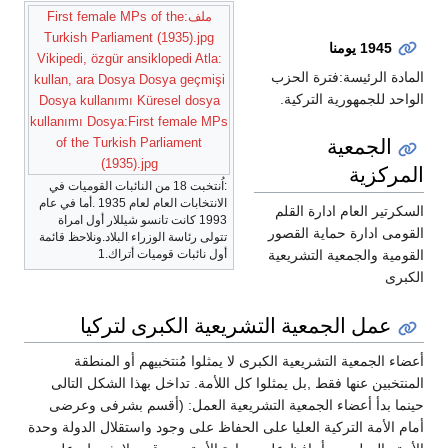
ملف:First female MPs of the
Turkish Parliament (1935).jpg
1945 يومنا
Vikipedi, özgür ansiklopedi Atla:
المادة الرئيسة:فترة الحزب
kullan, ara Dosya Dosya geçmişi
الواحد للجمهورية التركية.
Dosya kullanımı Küresel dosya
kullanımı Dosya:First female MPs
الجمعية
of the Turkish Parliament
(1935).jpg
المركزية
:اُنتخبت 18 من النائبات القوميات في
الانتخابات العام لعام 1935 .أما في عام
السكرتير العام ادارة القلم
1993 كانت تانسو شيللار أول امراة
القومى ادارة حماية القصور
تتولى رئاسة الوزراء البلاد.ونلاحظ قائمة
أول نائبات قوميات أتراك.1
القومية والجمعية التشريعية
الكبرى
عمل الجمعية التشريعية الكبرى لتركيا
أعضاء الجمعية التشريعية الكبرى لا يمثلوا مُنتخبيهم أو المنطقة
المنتخبين عنها فقط ,بل يمثلوا كل اللأمة. تداخل بهذا الشكل التالى
حينما بدأ أعضاء الجمعية التشريعية العمل: (أقسم بشرفى وعرضى
أمام الأمة التركية العليا على الحفاظ على وجود واستقلال الدولة وحدة