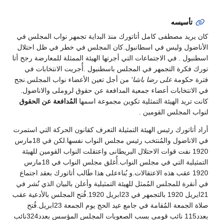
تأسيسه
كان يريد مصطفى كامل أتاتورك منذ البداية تجمهر نواب المجلس في
الأناضول وليس في اسطانبول.كان المجلس في خطر في ظل احتلال
اسطنبول . في الاجتماعات التي أجرتها الهيئة الممثلة للمعارضة رجح أتا
تورك فكرة التجمهر في المجلس باسطنبول .أُجريت الانتخابات في
فترة حكومة
على رضا باشا'
من أجل تعين الأعضاء نواب المجلس.نجح
في الانتخابات أعضاء جمعية المدافعة عن حقوق لروملى والاناضول.
كانت تريد الهيئة التمثلية تكوين مجموعة اسمها
المُدافعة عن الحقوق
لنواب المجلس القومين .
أراد أتاتورك رئيس الهيئة التمثيلة التعرف كقانون الحركة التي استمرت
في الاناضول والمُنتخب رئيس مجلس النواب نفسها.لكن في 18مارس
1920 نفت قوات الاحتلال البريطانى واعتقلت النواب القومين للهيئة
التمثيلية التي في مجلس النواب.أُغلق مجلس النواب في 18مارس
1920 عقب هذه الاعتقالات.و بُناءعلى هذا طَالب أتاتورك بعقد اجتماع
في أنقرة للمجلس المُمثل للهيئة التمثيلية وأعلن بالبيان الذي نُشر في
21ايريل 1920 بالتجمهر في 23ابريل 1920.فُتح المجلس بالأدعية عقب
صلاة الجمعة المُقامة في جامع عيد الحج يوم الجمعة 23ابريل.فُتح
بعدد115 نائب قومى بسب الصعوبات المجلس المؤسس بعدد324نائب