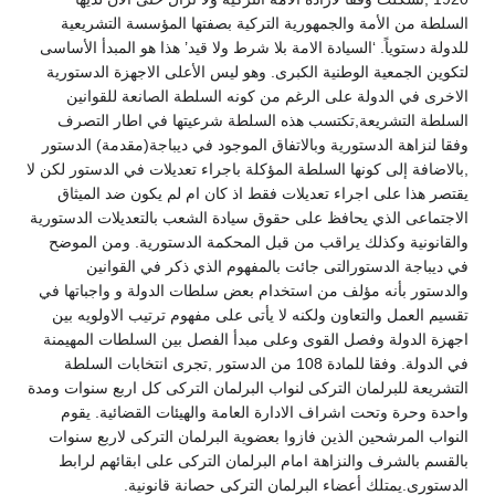
السلطة من الأمة والجمهورية التركية بصفتها المؤسسة التشريعية
للدولة دستوياً. ‘السيادة الامة بلا شرط ولا قيد’ هذا هو المبدأ الأساسى
لتكوين الجمعية الوطنية الكبرى. وهو ليس الأعلى الاجهزة الدستورية
الاخرى في الدولة على الرغم من كونه السلطة الصانعة للقوانين
السلطة التشريعة,تكتسب هذه السلطة شرعيتها في اطار التصرف
وفقا لنزاهة الدستورية وبالاتفاق الموجود في ديباجة(مقدمة) الدستور
,بالاضافة إلى كونها السلطة المؤكلة باجراء تعديلات في الدستور لكن لا
يقتصر هذا على اجراء تعديلات فقط اذ كان ام لم يكون ضد الميثاق
الاجتماعى الذي يحافظ على حقوق سيادة الشعب بالتعديلات الدستورية
والقانونية وكذلك يراقب من قبل المحكمة الدستورية. ومن الموضح
في ديباجة الدستورالتى جائت بالمفهوم الذي ذكر في القوانين
والدستور بأنه مؤلف من استخدام بعض سلطات الدولة و واجباتها في
تقسيم العمل والتعاون ولكنه لا يأتى على مفهوم ترتيب الاولويه بين
اجهزة الدولة وفصل القوى وعلى مبدأ الفصل بين السلطات المهيمنة
في الدولة. وفقا للمادة 108 من الدستور ,تجرى انتخابات السلطة
التشريعة للبرلمان التركى لنواب البرلمان التركى كل اربع سنوات ومدة
واحدة وحرة وتحت اشراف الادارة العامة والهيئات القضائية. يقوم
النواب المرشحين الذين فازوا بعضوية البرلمان التركى لاربع سنوات
بالقسم بالشرف والنزاهة امام البرلمان التركى على ابقائهم لرابط
الدستورى.يمتلك أعضاء البرلمان التركى حصانة قانونية.