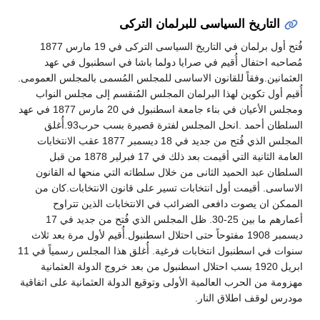
التاريخ السياسى للبرلمان التركى
فُتح أول برلمان في التاريخ السياسى التركى في 19 مارس 1877
مُصاحبه احتفال أُقيم في صرايا دولما باشا في اسطنبول في عهد
العثمانين.وفقاً للقانون الاساسى للمجلس المُسمى بالمجلس العمومى.
أُقيم أول تكوين لهذا البرلمان المجلس المُنقسم إلى مجلس النواب
ومجلس الأعيان في بناء جامعة اسطنبول في 20 مارس 1877 في عهد
السلطان أحمد .انحل المجلس لفترة قصيرة بسب حرب93.أُغلق
المجلس الذي فُتح من جديد في 18 ديسمبر 1877 عقب الانتخابات
العامة الثانية التي أقيمت بعد ذلك في 17 فبرلير 1878 من قبل
السلطان عبد الحميد الثانى من خلال سلطاته التي منحها له القانون
الاساسى. أقيمت أول انتخابات تسير على قانون الانتخابات.كان من
الممكن ان يصوت دافعى الضرائب في الانتخابات الذين تتراوح
أعمارهم ما بين 25-30. ظل المجلس الذي فُتح من جديد في 17
ديسمبر 1908 مفتوحاً حتى احتلال اسطنبول.أُقيم لأول مرة بعد ثلاث
سنوات في اسطنبول انتخابات فرغية. أُغلق هذا المجلس رسمياً في 11
ابريل 1920 بسب احتلال اسطنبول من بعد خروج الدولة العثمانية
مهزومة من الحرب العالمية الأولى وتوقيع الدولة العثمانية على اتفاقية
مودرس لوقف اطلاق النار.