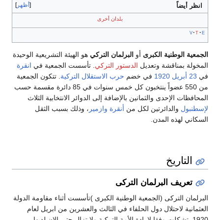
أظهر
انظر أيضاً
بلدان أخرى
v
t
e
الجمعية الوطنية الكبرى
أو
البرلمان التركي
هو الهيئة التشريعية الوحيدة
المخولة بمناقشة وتعديل
الدستور التركي
. تأسست الجمعية في
انقرة
في
23 أبريل
1920
في خضم
حرب الاستقلال التركية
. تتكون الجمعية
من 550 عضواً ينتخبون كل خمس سنوات في 85 دائرة مقسمة حسب
المحافظات الإحدى والثمانين بالإضافة إلى الدوائر الانتخابية الثلاث
لإسطنبول
والدائرتين لكل من
أنقرة
وازمير
، وذلك بسبب الثقل
السكاني لهذه المدن.
التاريخ
تعريف البرلمان التركى
البرلمان التركى (الجمعية الوطنية الكبرى )تأسست أثناء مقاومة الدولة
العثمانية لاحتلال دول الحلفاء في الثالث والعشرين من ابريل لعام
1920 ,تشكلت وفقا لارادة الأمة التركية ولا تزال حتى الان لديها