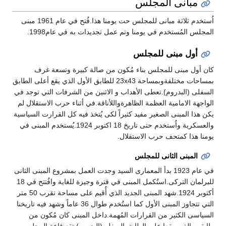
مبانى المجلس
اُستخدم ثلاثة مبانى للمجلس حت يومنا هذا.فُتح في عام 1961 مبنى
المجلس المُستخدم في يومنا وتم عمل تجديدات به في عام1998.
أول مبنى للمجلس
كان أول مبنى للمجلس بناء مُكون من صالة كبيرة وتسعة غرف
بمساحات مختلفةوبمساحة 23x43 للطابق الأول الذي يقع أعلى الطابق
السفلى (البدروم).تعطى الأهداب و الاثنين من الشرفات التي توجد في
الواجهة الامامية العظمة الظاهرةواللأناقة.في أثناء حرب الاستقلال لم
يكن هذا المبنى الصغير مفيد كثيراً لكى يُتخذ فيه كل القرارت السياسية
والعسكرية واُستخدم حتى تاريخ 18 اكتوبر 1924.يُستخدم المبنى في
يومنا هذا كمتحف حرب الاستقلال.
المبنى الثانى للمجلس
في عام 1923 بدأ المعمارى السيد وجدت العمل بمشروع المبنى الثانى
للبرلمان التركى.استُكمل المبنى في فترة وجيزة للغاية وافُتتح في 18
أكتوبر 1924.شهد المبنى الجديد الذي أُقيم على مساحة تقرب 50 متر
التي تتجاوز المبنى الأول كما استُخدم طوال 36 عاماً وشهد فيه تاريخنا
السياسى الكثير من القرارات المُهمة.داخل المبنى كان مُكون من