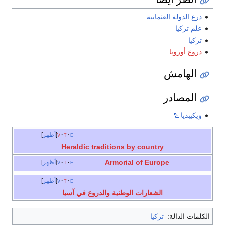
درع الدولة العثمانية
علم تركيا
تركيا
دروع أوروپا
الهامش
المصادر
ويكيبديا
e
t
v
أظهر
Heraldic traditions by country
Armorial of Europe
e
t
v
أظهر
e
t
v
أظهر
الشعارات الوطنية والدروع في آسيا
الكلمات الدالة:
تركيا