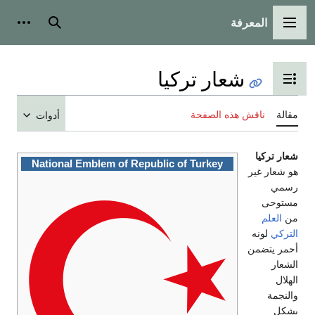
المعرفة
القائمة الرئيسية
بحث
أدوات
شعار تركيا
تبديل عرض جدول المحتويات
مقالة
ناقش هذه الصفحة
أدوات
شعار تركيا
National Emblem of Republic of Turkey
هو شعار غير
رسمي
مستوحى
من
العلم
التركي
لونه
أحمر يتضمن
الشعار
الهلال
والنجمة
بشكل