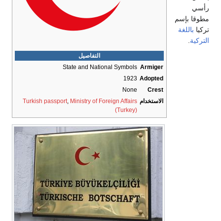
رأسي
مطوقا بإسم
تركيا
باللغة
التركية
.
التفاصيل
State and National Symbols
Armiger
1923
Adopted
None
Crest
الاستخدام
Ministry of Foreign Affairs
,
Turkish passport
(Turkey)