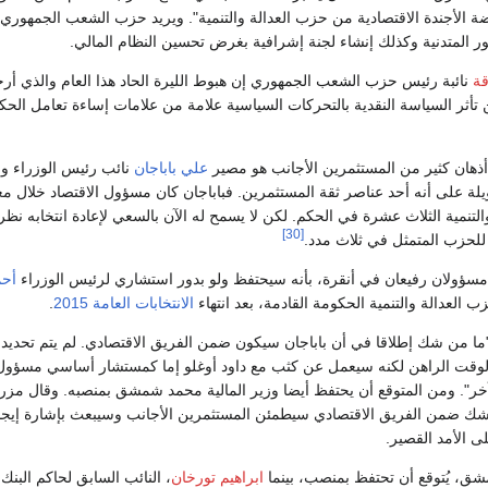
 الأجندة الاقتصادية من حزب العدالة والتنمية". ويريد حزب الشعب الجمهوري 
ر المتدنية وكذلك إنشاء لجنة إشرافية بغرض تحسين النظام المالي.
قة
نائبة رئيس حزب الشعب الجمهوري إن هبوط الليرة الحاد هذا العام والذي أر
تأثر السياسة النقدية بالتحركات السياسية علامة من علامات إساءة تعامل الحك
ذهان كثير من المستثمرين الأجانب هو مصير
علي باباجان
نائب رئيس الوزراء وا
ويلة على أنه أحد عناصر ثقة المستثمرين. فباباجان كان مسؤول الاقتصاد خلال م
تنمية الثلاث عشرة في الحكم. لكن لا يسمح له الآن بالسعي لإعادة انتخابه نظرا 
[30]
لحزب المتمثل في ثلاث مدد.
أحم
العدالة والتنمية الحكومة القادمة، بعد انتهاء
الانتخابات العامة 2015
.
ما من شك إطلاقا في أن باباجان سيكون ضمن الفريق الاقتصادي. لم يتم تحديد
وقت الراهن لكنه سيعمل عن كثب مع داود أوغلو إما كمستشار أساسي مسؤو
آخر". ومن المتوقع أن يحتفظ أيضا وزير المالية محمد شمشق بمنصبه. وقال مز
مشك ضمن الفريق الاقتصادي سيطمئن المستثمرين الأجانب وسيبعث بإشارة إيجاب
 الأمد القصير.
شق، يُتوقع أن تحتفظ بمنصب، بينما
ابراهيم تورخان
، النائب السابق لحاكم البنك