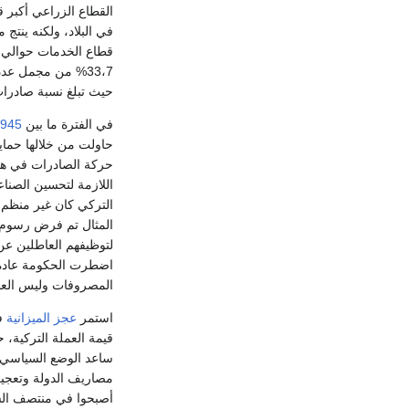
33،7% من مجمل عدد الأيدي العاملة. تم إنشاء اتحاد جمركي بين تركيا
حيث تبلغ نسبة صادرات تركيا إلى
في الفترة ما بين
945
حاولت من خلالها حماي
حركة الصادرات في هذه 
اللازمة لتحسين الصناعة
التركي كان غير منظم 
المثال تم فرض رسوم
لتوظيفهم العاطلين عن
اضطرت الحكومة عادة
المصروفات وليس العا
استمر
عجز الميزانية
ف
قيمة العملة التركية،
ساعد الوضع السياسي 
مصاريف الدولة وتعجيز 
أصبحوا في منتصف السب