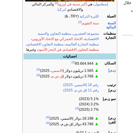
لك من خلال
[أ]
إسطنبول
، هي
أكبر مدينة في أوروپا
والمركز المالي
ص
والاقتصادي
لتركيا
.
العملة
الليرة التركية
(TRY، ₺)
[2]
السنة
سنة التقويم
المالية
منظمات
مجموعة العشرين
،
منظمة التعاون والتنمية
التجارة
الاقتصادية
،
الاتحاد الجمركي مع الاتحاد الأوروپي
،
منظمة التجارة العالمية
،
منظمة التعاون الاقتصادي
،
منظمة التعاون الاقتصادي في البحر الأسود
، وغيرها
احصائيات
[3]
▲
السكان
85.664.944
[4]
▲
ن.م.إ
1.565 تريليون دولار (
الاسمي
، 2025)
[4]
▲
3.766 تريليون دولار (
ق.ش.م
، 2025)
ترتيب
رقم 16 (الاسمي، 2025)
ن.م.إ
رقم 11 (ق.ش.م، 2025)
نمو ن.م.إ
5.1% (2023)
3.2% (2024)
[4]
2.7% (2025)
[4]
▲
ن.م.إ
18.198 دولار (الاسمي، 2025)
للفرد
[4]
▲
43.786 دولار (ق.ش.م، 2025)
ن.م.إ
التصنيع: 22.1%