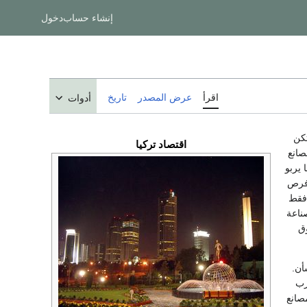
إنشاء حساب
دخول
اقرأ
عرض المصدر
تاريخ
أدوات
تكن
اقتصاد
تركيا
صانع
كيا ما يربو
ر فرص
ل فقط
صناعة
وق
أن.
رب
مصانع