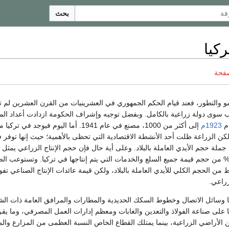
بحث
ركيا
صفحة
نمو والتطور، فعند قيام الحكم الجمهوري في العشرينيات من القرن العشرين لم 
 سوى دولة زراعية بالكامل. وبفضل توجيه وإشراف الحكومة ازدادت أعداد الم
1923م
إلى أكثر من 1000، مصنع في عام 1941. أما اليوم فيوجد في تر
 مصنع. ولكن الزراعة ظلت أحد الأنشطة الاقتصادية التي تحظى بالأهمية؛ حيث إنها توف
نسبة 58% من جملة حجم الأيدي العاملة بالبلاد. وعلى أية حال فإن حجم الإنتاج الزراعي يمث
ا يقرب من نسبة 20% من حجم قيمة جميع السلع والخدمات التي يتم إنتاجها في تركيا. وتستوعب ال
 من 11% فقط من الحجم الكلي للأيدي العاملة بالبلاد، ولكن قيمة عائدات الإنتاج الصناعي تف
زراعي.
ا وسائل الاتصال وخطوط السكك الحديدية والمطارات والمرافق العامة ذات الش
ا على صناعة الفولاذ والتعدين والغابات ومعظم إدارات العمل المصرفي، وما يق
4 هكتار من الأراضي الزراعية، بينما يمتلك القطاع الخاص النسبة العظمى من المزارع وال