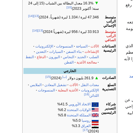
▼
16.3% معدل البطالة بين الشباب (15 إلى 24
رفع
[10]
سنة؛ أكتوبر 2023)
[14]
[13]
متوسط
47.346 ليرة / 1.334 ليرة (شهرياً، 2024)
الراتب
جعه
الإجمالي
ومة
[14]
[13]
متوسط
33.913 ليرة / 956 ليرة (شهرياً 2024)
الراتب
الصافي
لذي
الصناعات
الآلات
السياحة
المنسوجات
الإلكترونيات
الرئيسية
الإنشاءات
بناء السفن
السيارات
التعدين
عظم
الصلب
الحديد
النحاس
البورون
الدفاع
النفط
لأنه
معالجة الأغذية
القطن
الخارجي
د
[ب]
[15]
▲
الصادرات
261.9 بليون دولار
(2024)
السلع
معدات النقل
الآلات
تشغيل المعادن
الملابس
التصديرية
الإلكترونيات
الأغذية المعلبة
المنسوجات
[16]
اللدائن
ل عن
شركاء
الاتحاد الأوروپي
41.5%
راحي
التصدير
الولايات المتحدة
6.2%
الرئيسيين
ية
المملكة المتحدة
5.8%
روسيا
5.0%
العراق
3.3%
[17]
(2024)