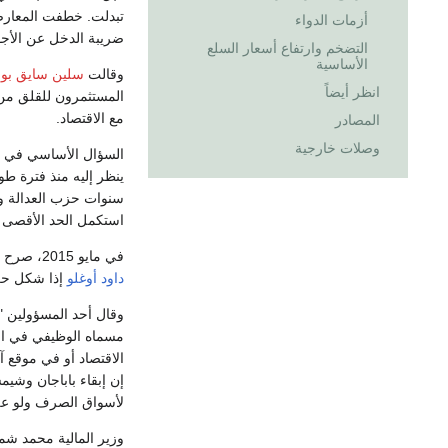
تبدلت. خطفت المعارضة
أزمات الدواء
ضريبة الدخل عن الأجو
التضخم وارتفاع أسعار السلع
الأساسية
وقالت
سلين سايق بو
انظر أيضاً
المستثمرون للقلق من 
مع الاقتصاد.
المصادر
وصلات خارجية
السؤال الأساسي في أ
ينظر إليه منذ فترة ط
سنوات حزب العدالة وال
استكمل الحد الأقصى ل
في مايو 2015، صرح مسؤولان رفيعان في أنقرة، بأنه سيحتفظ ولو بدور استشاري لرئيس الوزراء
داود أوغلو
إذا شكل حزب 
وقال أحد المسؤولين "
مسماه الوظيفي في ال
الاقتصاد أو في موقع 
إن إبقاء باباجان وشي
لأسواق الصرف ولو على
وزير المالية محمد شم