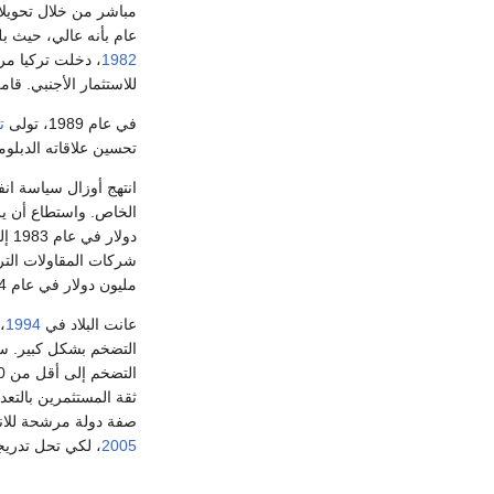
مباشر من خلال تحويلا
عام بأنه عالي، حيث بلغ على سبيل المثال نسبة 6،7% في ال
1982
، دخلت تركيا مر
للاستثمار الأجنبي. ق
في عام 1989، تولى
ت
تحسين علاقاته الدبلوم
انتهج أوزال سياسة انف
مليون دولار في عام 1984، إلى 663 مليون دولار في عام 1989.
عانت البلاد في
1994
،
التضخم بشكل كبير. سا
التضخم إلى أقل من 10% (من نسبة تضخم حوالي 150% في
ثقة المستثمرين بالتعد
صفة دولة مرشحة للا
2005
، لكي تحل تدريجي