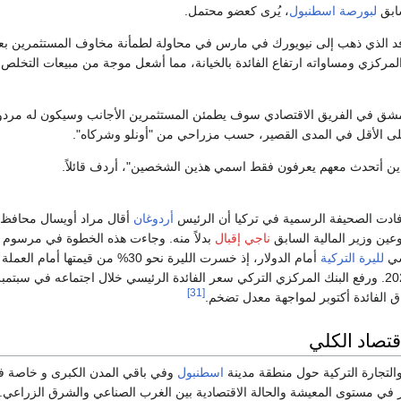
ابق
لبورصة اسطنبول
، يُرى كعضو محتمل.
د الذي ذهب إلى نيويورك في مارس في محاولة لطمأنة مخاوف المستثمرين بع
المركزي ومساواته ارتفاع الفائدة بالخيانة، مما أشعل موجة من مبيعات التخلص
شمشق في الفريق الاقتصادي سوف يطمئن المستثمرين الأجانب وسيكون له مردو
على الأقل في المدى القصير، حسب مزراحي من "أونلو وشركاه".
ين أتحدث معهم يعرفون فقط اسمي هذين الشخصين"، أردف قائلاً.
فادت الصحيفة الرسمية في تركيا أن الرئيس
أردوغان
أقال مراد أويسال محافظ
ين وزير المالية السابق
ناجي إقبال
بدلاً منه. وجاءت هذه الخطوة في مرسوم
سي
لليرة التركية
أمام الدولار، إذ خسرت الليرة نحو 30% من قيمتها أمام العملة
الأمريكية منذ بداية 2020. ورفع البنك المركزي التركي سعر الفائدة الرئيسي خلال اجتماعه في سبتمب
[31]
قتصاد الكلي
التجارة التركية حول منطقة مدينة
اسطنبول
وفي باقي المدن الكبرى و خاصة 
 في مستوى المعيشة والحالة الاقتصادية بين الغرب الصناعي والشرق الزراعي. 