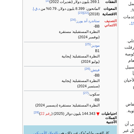
[2]
النفقات
269.1 بليون دولار (تقديرات 2022)
مل قوى العمل
المعونات
المانحون
: 8.399 بليون دولار، 0.79% من
د.ق.إ.
ته حوالي 12% فقط من الناتج القومي. القطاع الصناعي ينتج حوالي 29،5%،
[23]
[22]
الاقتصادية
(2018)
اعة 20،5%، في قطاع الخدمات
[24]
التصنيف
ستاندرد آند پورز
:
،
1
الائتماني
BB-
النظرة المستقبلية: مستقرة
(نوفمبر 2024)
خلي.
[25]
موديز
:
رقلت
B1
ومية
النظرة المستقبلية: إيجابية
عام
(يوليو 2024)
سبيل
[26]
فيتش
:
BB-
أحيان
النظرة المستقبلية: إيجابية
(سبتمبر 2024)
[27]
سكوپ:
BB-
خفاض
النظرة المستقبلية: مستقرة (ديسمبر 2024)
ية.
[28]
احتياطيات
144.343 بليون دولار (2025) (
رقم 22
)
العملات
الأجنبية
لى أن
ل غير
كل القيم، ما لم يُذكر غير ذلك، هي
بالدولار الأمريكي
.