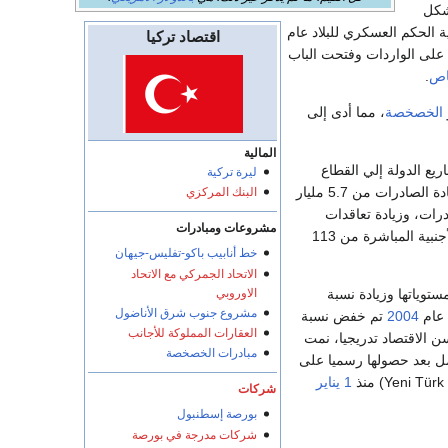
شكل
اقتصاد تركيا
 على الواردات وفتحت الباب
اص
.
الخصخصة
، مما أدى إلى
المالية
ريع الدولة إلي القطاع
ليرة تركية
الخاص. واستطاع أن يرتفع بمعدل النمو الاقتصادي من 3,3% في عام 1983 إلى 9.1% عام 1990، وزيادة الصادرات من 5.7 مليار
البنك المركزي
 في زيادة الصادرات، وزيادة تعاقدات
مشروعات ومبادرات
شركات المقاولات التركية ومعظمها في بلدان الخليج وبلدان عربية أخرى، وزيادة حجم الاستثمارات الأجنبية المباشرة من 113
خط أنابيب باكو-تفليس-جيهان
الاتحاد الجمركي مع الاتحاد
الاوروبي
توياتها وزيادة نسبة
مشروع جنوب شرق الأناضول
 عام
2004
تم خفض نسبة
العقارات المملوكة للأجانب
ن الاقتصاد تدريجيا، نمت
مبادرات الخصخصة
 بعد حصولها رسميا على
1 يناير
شركات
بورصة إسطنبول
شركات مدرجة في بورصة