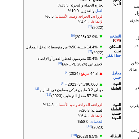
للفرد
تجارة الجملة والتجزئة: 13.5%
نصيب
النقل
والتخزين: 10.0%
لول
الزراعة
،
الحراجة
وصيد الأسماك
: 6.5%
 السنوي
الإنشاءات
: 4.9%
[5]
(2022)
[6]
التضخم
▼
32.9% (2025)
المئة في 2013. ويقول
)
CPI
(
ين
▼
السكان
14.4% بنسبة 50% من متوسطd ​​الدخل المعادل
تحت
[7]
(2022)
خط الفقر
▼
30.4% معرضون لخطر الفقر أو الإقصاء
تدفق
[8]
الاجتماعي (AROPE 2024)
 هناك
[9]
▲
معامل
44.8
مرتفع
(2024)
جيني
[10]
▲
القوة
34.796.000 (2023)
در
العاملة
[2]
حوالي 3.2 مليون تركي يعملون في الخارج
[11]
▲
57.3% معدل التوظيف (2023)
القوة
الزراعة
،
الحراجة
وصيد الأسماك
: 14.8%
ار ما يقرب
العاملة
الصناعة: 20.8%
حسب
الإنشاءات
: 6.4%
المهنة
الخدمات
: 58.0%
[12]
(2023)
رغب
[10]
▼
البطالة
8.5% (2023)
ر