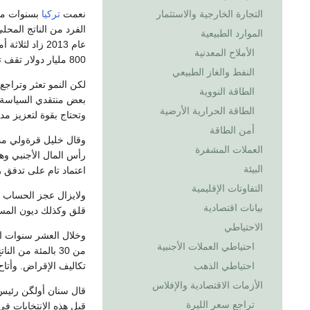
نعمت
تركيا
بسنوات من
التجارة الخارجية والاستثمار
الموارد الطبيعية
الأملاح المعدنية
800 مليار دولار تقف تركيا الآن بارتياح في مصاف أقوى 20 اقتصادا في العالم.
النفط والغاز الطبيعي
الطاقة النووية
بعض منتقدي السياسة ال
الطاقة الحرارية الأرضية
وتحتاج بقوة لتعزيز مد
أمن الطاقة
وقال خليل قرةولي مد
العملات المشفرة
رأس المال الأجنبي وهو
البيئة
اعتماد تام على تدفق ر
التفاوتات الإقليمية
ولايزال عجز الحساب ا
بيانات اقتصادية
قلق وكذلك ديون المس
الاحتياطي
احتياطي العملات الأجنبية
من 30 بالمئة من 
تكاليف الإقراض. وأت
احتياطي الذهب
الأزمات الاقتصادية والإفلاس
قال سنان أولگن رئيس
تراجع سعر الليرة
قبل هذه الانتخابات في