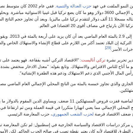
 النمو الملفت في عهد
حزب العدالة والتنمية
. ففي عام 2002 كان متوسط 
الفرد من الناتج المحلي الإجمالي 3600 دولار وهو ما كان يضع تركيا قبل غينيا الاستوائية مباشرة. وبح
عام 2013 زاد لثلاثة أمثاله مسجلا 11 ألف دولار لتتقدم تركيا على ماليزيا. وبعد أن تجاوز حجم الناتج
لكن النمو تعثر وتراجع إلى 2.9 بالمئة العام الماضي بعد أن كان يزيد على أربعة ب
تركية إن البلاد تعتمد أكثر من اللازم على قطاع الإنشاء والاستهلاك الخاص والد
[29]
خرات الأسر.
ير تحرير نشرة
تركي أناليست
: "الاقتصاد التركي أشبه بفقاعة. فهو يعتمد على 
 ما أتاح للناس الاقتراض والاستهلاك. وتابع بقوله: "معدل الادخار منخفض بشدة.
أس المال الأجنبي الذي دعم الاستهلاك ودعم هذه الطفرة الإنشائية".
لجاري والذي تجاوز خمسة بالمئة من الناتج المحلي الإجمالي العام الماضي مص
تهلكين.
وخلال العشر سنوات الماضية قفزت قروض المستهلكين 11 ضعف. ويساوي الدين المقوم بالدول
الناتج المحلي الإجمالي مما يعني انهيارا متكررا في قيمة العملة ومن ثم ارتفاعا في
اح ضعف الاقتصاد فرصة
لحزب الشعب الجمهوري
، حزب المعارضة الرئيسي.
 مركز دراسات الاقتصاد والسياسة الخارجية في إسطنبول: لم تكن المعارضة ت
 التطرق للاقتصاد لأنه كان يعتبر نقطة تصب في صالح الحزب الحاكم. لكن الأمو