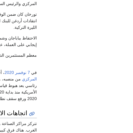
المركزي والرئيس الس
تورخان كان ضمن الوف
انتقادات أردغن للبنك 
الليرة التركية.
الاحتفاظ بباباجان و
إيجابي على العملة، 
معظم المستثمرين الذ
في
7 نوفمبر
2020
، أ
المركزي
من منصبه، وع
رئاسي بعد هبوط قيا
2020 ورفع سقف نطاق الفائدة أكتوبر لمواجهة معدل تضخم.
اتجاهات الا
تتركز مراكز الصناعة و
الغرب. هناك فرق كبير