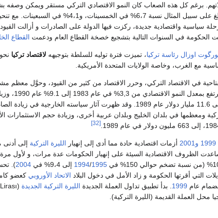
تهم. برغم كل هذه الصعاب كان النمو الاقتصادي التركي مستقر ويمكن وصفه ب
خمسينات، و4،1% في السبعينات. مع تنحية الحكم العسكري للبلاد عام
حلة سياسية واقتصادية جديدة، ركزت فيها الدولة على الصادرات و أزالت القيود
امت الحكومة في السنوات التالية بتشجيع خصخة القطاع العام ودعمت
القطاع الخ
ورگوت اوزال
رئاسة تركيا
، تميزت فترة توليه للسلطة بتوجيهه
لاقتصاد تركيا
نحو
اسية مع الغرب، وخاصة الولايات المتحدة الأمريكية.
تاحية في الاقتصاد التركي، وحرر الاقتصاد من كثير من القيود، وحوَّل معظم مشا
دولار في عام 1983 إلى 11.6 مليار دولار عام 1989. وقد ظهرت آثار سياسته الخارجية
[32]
1999
و2001
أزمات اقتصادية حادة مما أدى إلى إنهيار
الليرة التركية
إلى أدنى مس
عدت الظروف الاقتصادية السيئة على إنهيار الحكومات عدة مرات، و لأول مرة
1995
/
1994
إلى 9،4% في
2004
). تحس
يلات التي أقرتها الحكومة و زاد الأمل في دخول البلاد
الاتحاد الأوروبي
كعضو كامل
نضمام عام
1999
. بدأ تطبيق تداول العملة الجديدة
الليرة التركية الجديدة
(Yeni Türk Lirası) منذ
ا محل العملة القديمة (الليرة التركية).