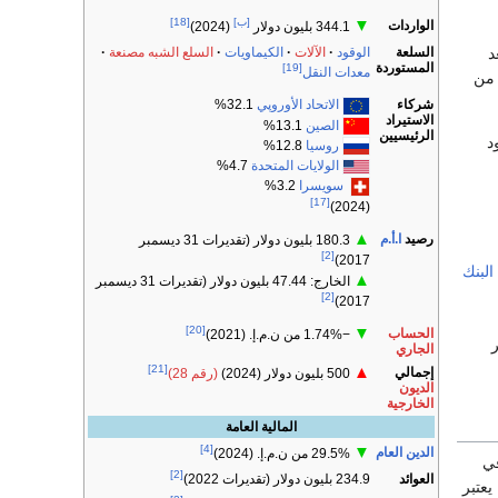
[ب]
[18]
▼
الواردات
344.1 بليون دولار
(2024)
السلعة
د
الوقود
الآلات
الكيماويات
السلع الشبه مصنعة
المستوردة
[19]
معدات النقل
 من
شركاء
الاتحاد الأوروپي
32.1%
الاستيراد
الصين
13.1%
الرئيسيين
د
روسيا
12.8%
الولايات المتحدة
4.7%
سويسرا
3.2%
[17]
(2024)
▲
رصيد
ا.أ.م
180.3 بليون دولار (تقديرات 31 ديسمبر
[2]
2017)
البنك
▲
الخارج: 47.44 بليون دولار (تقديرات 31 ديسمبر
[2]
2017)
[20]
▼
الحساب
−1.74% من ن.م.إ. (2021)
ر
الجاري
[21]
▲
إجمالي
500 بليون دولار (2024)
(رقم 28)
الديون
الخارجية
المالية العامة
[4]
▼
الدين العام
29.5% من ن.م.إ. (2024)
في
[2]
العوائد
234.9 بليون دولار (تقديرات 2022)
يعتبر