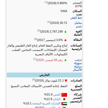
[1]
التضخم
0.900% (2018)
)
CPI
(
السكان
NA%
تحت
خط الفقر
[4]
معامل
30.72 (2010)
جيني
[5]
▲
القوة
2,787,190 (2019)
العاملة
[6]
▲
البطالة
3.0% (ديسمبر 2017)
الصناعات
إنتاج وتكرير النفط الخام، إنتاج الغاز الطبيعي والغاز
الرئيسية
المسال؛ الإنشاءات، الاسمنت، النحاس، الصلب،
الكيماويات، الألياف البصرية
[7]
▲
ترتيب
رقم 68 (ميسر، 2020)
سهولة
مزاولة
الأعمال
الخارجي
[8]
الصادرات
21.1 بليون دولار (2016)
السلع
النفط، إعادة التصدير، الأسماك، المعادن، النسيج
التصديرية
شركاء
الصين
31.9%
التصدير
اليابان
12.9%
الرئيسيين
الإمارات العربية المتحدة
10.1%
كوريا الجنوبية
10.0%