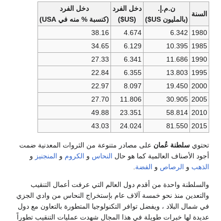
ن.م.إ.
دخل الفرد
دخل الفرد
السنة
(بالمليون US$)
(US$)
(كنسبة % منه في USA)
38.16
4.674
6.342
1980
34.65
6.129
10.395
1985
27.33
6.341
11.686
1990
22.84
6.355
13.803
1995
22.97
8.097
19.450
2000
27.70
11.806
30.905
2005
49.88
23.351
58.814
2010
43.03
24.024
81.550
2015
تحتوي
سلطنة عُمان
على مصادر متنوعة من الثروات المعدنية ضمت
أجود ‏الأصناف العالمية كما هو حال
النحاس
و
الكروم
و
المنجنيز
و
الذهب
و
الرصاص
و
الفضة
. ‏
والسلطنة واحدة من أقدم دول العالم التي عرفت أعمال التنقيب
والتعدين منذ نحو خمسة ‏آلاف عام بإستخراج النحاس من وادي الجزي
في شمال البلاد ، ويفضل توافر التكنولوجيا ‏المتطورة بالتعاون مع دول
عديدة لها خبرات طويلة في هذا المجال شهدت عمليات التنقيب تطوراً