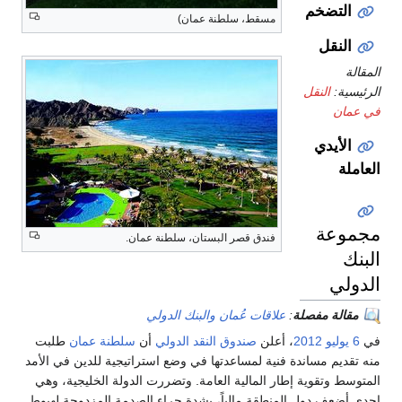
التضخم
مسقط، سلطنة عمان)
النقل
المقالة
الرئيسية:
النقل
في عمان
الأيدي
العاملة
مجموعة
فندق قصر البستان، سلطنة عمان.
البنك
الدولي
مقالة مفصلة
:
علاقات عُمان والبنك الدولي
في
6 يوليو
2012
، أعلن
صندوق النقد الدولي
أن
سلطنة عمان
طلبت
منه تقديم مساندة فنية لمساعدتها في وضع استراتيجية للدين في الأمد
المتوسط وتقوية إطار المالية العامة. وتضررت الدولة الخليجية، وهي
إحدى أضعف دول المنطقة مالياً، بشدة جراء الصدمة المزدوجة لهبوط