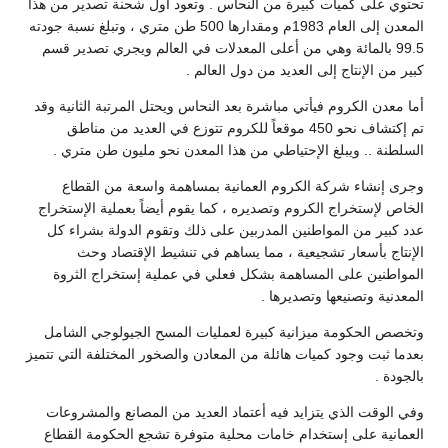
تحتوي على كميات كبيرة من ‏النحاس . وتعود أول شحنة تصدير من هذا
المعدن إلى العام 1983م ومقدارها 500 طن متري ‏، وتبلغ نسبة جودته
99.5 بالمائة وهي من أعلى المعدلات في العالم ويجري تصدير قسم
كبير من ‏الإنتاج إلى العديد من دول العالم . ‏
أما معدن الكروم فيأتي مباشرة بعد النحاس ويحتل المرتبة الثانية وقد
تم إكتشاف نحو ‏‏450 موقعاً للكروم تتوزع في العديد من مناطق
السلطنة .. ويبلغ الإحتياطي من هذا المعدن ‏نحو مليون طن متري . ‏
وجرى إنشاء شركة الكروم العمانية بمساهمة واسعة من القطاع
الخاص لإستخراج الكروم ‏وتصديره ، كما يقوم أيضاً بعملية الإستخراج
عدد كبير من المواطنين المدربين على ذلك وتقوم ‏الدولة بشراء كل
الإنتاج بأسعار تشجيعية ، مما يساهم في تنشيط الإقتصاد وحث
المواطنين على ‏المساهمة بشكل فعلي في عملية إستخراج الثروة
المعدنية وتصنيعها وتصديرها . ‏
وتخصص الحكومة ميزانية كبيرة لعمليات المسح الجيولوجي الشامل
بعدما ثبت وجود ‏كميات هائلة من المعادن والصخور المختلفة التي تتميز
بالجودة . ‏
وفي الوقت الذي يتزايد فيه أعتماد العديد من المصانع والمشروعات
العمانية على ‏إستخدام خامات محلية متوفرة تشجع الحكومة القطاع