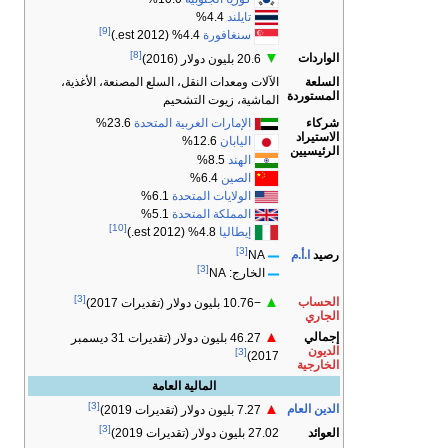
تايلند
4.4%
[9]
سنغافورة
4.4% (2012 est.)
[8]
▼
الواردات
20.6 بليون دولار (2016)
السلعة
الآلات ومعدات النقل، السلع المصنعة، الأغذية،
المستوردة
الماشية، زيوت التشحيم
شركاء
الإمارات العربية المتحدة
23.6%
الاستيراد
اليابان
12.6%
الرئيسيين
الهند
8.5%
الصين
6.4%
الولايات المتحدة
6.1%
المملكة المتحدة
5.1%
[10]
إيطاليا
4.8% (2012 est.)
[3]
رصيد
ا.أ.م
NA
[3]
الخارج: NA
[3]
▲
الحساب
−10.76 بليون دولار (تقديرات 2017)
الجاري
▲
إجمالي
46.27 بليون دولار (تقديرات 31 ديسمبر
الديون
[3]
2017)
الخارجية
المالية العامة
[3]
▲
الدين العام
7.27 بليون دولار (تقديرات 2019)
[3]
العوائد
27.02 بليون دولار (تقديرات 2019)