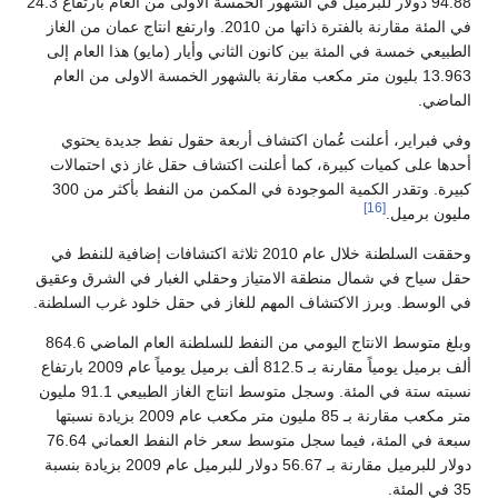
94.88 دولار للبرميل في الشهور الخمسة الأولى من العام بارتفاع 24.3
في المئة مقارنة بالفترة ذاتها من 2010. وارتفع انتاج عمان من الغاز
الطبيعي خمسة في المئة بين كانون الثاني وأيار (مايو) هذا العام إلى
13.963 بليون متر مكعب مقارنة بالشهور الخمسة الاولى من العام
الماضي.
وفي فبراير، أعلنت عُمان اكتشاف أربعة حقول نفط جديدة يحتوي
أحدها على كميات كبيرة، كما أعلنت اكتشاف حقل غاز ذي احتمالات
كبيرة. وتقدر الكمية الموجودة في المكمن من النفط بأكثر من 300
[16]
مليون برميل.
وحققت السلطنة خلال عام 2010 ثلاثة اكتشافات إضافية للنفط في
حقل سياح في شمال منطقة الامتياز وحقلي الغبار في الشرق وعقيق
في الوسط. وبرز الاكتشاف المهم للغاز في حقل خلود غرب السلطنة.
وبلغ متوسط الانتاج اليومي من النفط للسلطنة العام الماضي 864.6
ألف برميل يومياً مقارنة بـ 812.5 ألف برميل يومياً عام 2009 بارتفاع
نسبته ستة في المئة. وسجل متوسط انتاج الغاز الطبيعي 91.1 مليون
متر مكعب مقارنة بـ 85 مليون متر مكعب عام 2009 بزيادة نسبتها
سبعة في المئة، فيما سجل متوسط سعر خام النفط العماني 76.64
دولار للبرميل مقارنة بـ 56.67 دولار للبرميل عام 2009 بزيادة بنسبة
35 في المئة.