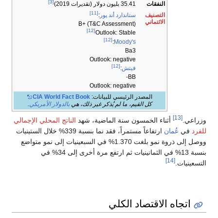
[3]
النفقات
35.41 بليون دولار (تقديرات 2019)
[11]
التصنيف
ستاندارد أند پور
:
الائتماني
B+ (T&C Assessment)
[12]
Outlook: Stable
[12]
:
Moody's
Ba3
Outlook: negative
[12]
فيتش
:
BB-
Outlook: negative
المصدر الرئيسي للبيانات:
CIA World Fact Book
كل القيم، ما لم يُذكر غير ذلك، هي
بالدولار الأمريكي
.
[13]
وزراعي.
أثناء الخمسون سنة الماضية، شهد
الناتج المحلي الإجمالي
للفرد
في
عُمان
ارتفاعاً مستمراً، فقد نما بنسبة 339% خلال الستينيات
ووصل إلى ذروة نمو بلغت 1.370% في السبعينيات إلى نمو متواضع
بنسبة 13% في الثمانينيات ثم ارتفع مرة أخرى إلى 34% في
[14]
التسعينيات.
اتجاه الاقتصاد الكلي