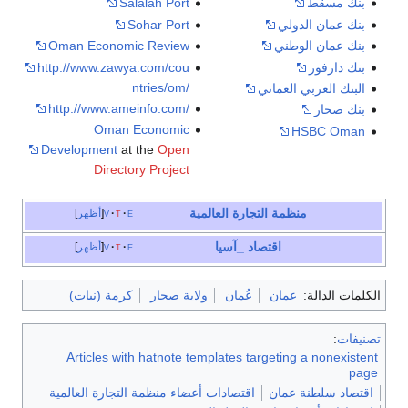
بنك مسقط
Salalah Port
بنك عمان الدولي
Sohar Port
بنك عمان الوطني
Oman Economic Review
بنك دارفور
http://www.zawya.com/cou
ntries/om/
البنك العربي العماني
http://www.ameinfo.com/
بنك صحار
Oman Economic
HSBC Oman
Development
at the
Open
Directory Project
منظمة التجارة العالمية
e
t
v
أظهر
اقتصاد _آسيا
e
t
v
أظهر
الكلمات الدالة:
عمان
عُمان
ولاية صحار
كرمة (نبات)
تصنيفات
:
Articles with hatnote templates targeting a nonexistent
page
اقتصاد سلطنة عمان
اقتصادات أعضاء منظمة التجارة العالمية