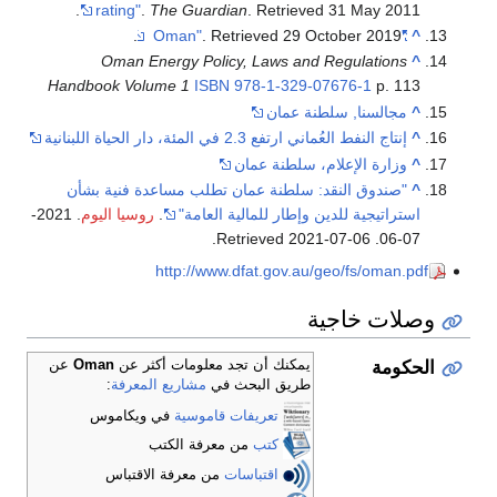
.
rating"
.
The Guardian
. Retrieved
31 May
2011
.
. Retrieved
29 October
2019
"Oman"
^
Oman Energy Policy, Laws and Regulations
^
Handbook Volume 1
ISBN
978-1-329-07676-1
p. 113
^
مجالسنا, سلطنة عمان
^
إنتاج النفط العُماني ارتفع 2.3 في المئة، دار الحياة اللبنانية
^
وزارة الإعلام، سلطنة عمان
^
"صندوق النقد: سلطنة عمان تطلب مساعدة فنية بشأن
استراتيجية للدين وإطار للمالية العامة"
.
روسيا اليوم
. 2021-
.
2021-07-06
. Retrieved
07-06
http://www.dfat.gov.au/geo/fs/oman.pdf
وصلات خاجية
الحكومة
يمكنك أن تجد معلومات أكثر عن
Oman
عن
طريق البحث في
مشاريع المعرفة
:
تعريفات قاموسية
في ويكاموس
كتب
من معرفة الكتب
اقتباسات
من معرفة الاقتباس