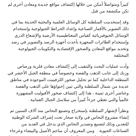
‏كبيراً ومتواصلاً أمكن من خلالها إكتشاف مواقع جديدة ومعادن أخرى لم
تكن مكتشفة من قبل ‏
وقد إستخدمت السلطنة كل الوسائل العلمية والبحثية الحديثة بما في
ذلك التصوير ‏بالأقمار الصناعية وإعداد الخرائط الجيولوجية وإستخدام
الوسائل الجيوفيزيائية كقياس ‏المغناطيسية الأرضية والإشعاع الذري
وإستخدام الطائرات المجهزة بأحدث أجهزة الرصد ‏والتصوير في رصد
وتحديد مواقع المعادن والصخور الإقتصادية والتكوينات الجيولوجية
المختلفة ‏
وأدت عمليات البحث والتنقيب إلى إكتشاف معادن فلزية ورصاص
وزنك إلى جانب ‏الذهب والفضة وخصوصاً في منطقة الجبل الأخضر في
المنطقة الداخلية كما تم تحليل صخور ‏اللزفينيت الموجودة في مناطق
عديدة من شمال السلطنة والتي تبين إحتواؤها على الذهب ‏والفضة
وعناصر أخرى ثمينة ، هذا إلى إكتشاف صخور الأفيوليت المشهورة
عالمياً والتي تغطي ‏جزءاً كبيراً من سلاسل الجبال العمانية . ‏
ونظراً لإشتهار السلطنة بإستخراج وتصنيع النحاس منذ آلاف السنين تم
إنشاء مشروع ‏النحاس في ولاية صحار تحت إشراف الشركة الوطنية
للتعدين وذلك لتصنيع وتصدير النحاس ‏الذي يدخل في العديد من
الصناعات الحيوية . ‏ ومن المعروف أن مناجم الأصيل والبيضاء وعرجاء