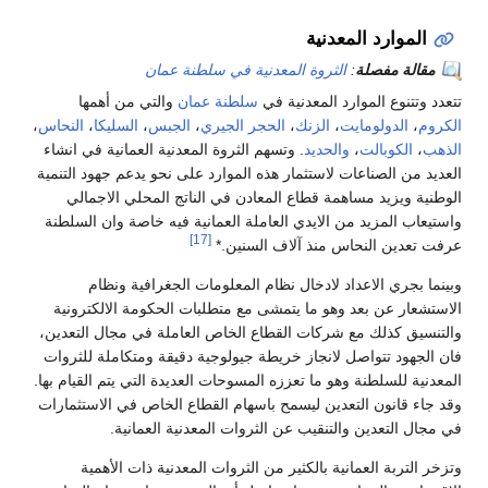
الموارد المعدنية
مقالة مفصلة
:
الثروة المعدنية في سلطنة عمان
تتعدد وتتنوع الموارد المعدنية في
سلطنة عمان
والتي من أهمها
الكروم
،
الدولومايت
،
الزنك
،
الحجر الجيري
،
الجبس
،
السليكا
،
النحاس
،
الذهب
،
الكوبالت
،
والحديد
. وتسهم الثروة المعدنية العمانية في انشاء
العديد من الصناعات لاستثمار هذه الموارد على نحو يدعم جهود التنمية
الوطنية ويزيد مساهمة قطاع المعادن في الناتج المحلي الاجمالي
واستيعاب المزيد من الايدي العاملة العمانية فيه خاصة وان السلطنة
[17]
عرفت تعدين النحاس منذ آلاف السنين.*
وبينما بجري الاعداد لادخال نظام المعلومات الجغرافية ونظام
الاستشعار عن بعد وهو ما يتمشى مع متطلبات الحكومة الالكترونية
والتنسيق كذلك مع شركات القطاع الخاص العاملة في مجال التعدين،
فان الجهود تتواصل لانجاز خريطة جيولوجية دقيقة ومتكاملة للثروات
المعدنية للسلطنة وهو ما تعززه المسوحات العديدة التي يتم القيام بها.
وقد جاء قانون التعدين ليسمح باسهام القطاع الخاص في الاستثمارات
في مجال التعدين والتنقيب عن الثروات المعدنية العمانية.
وتزخر التربة العمانية بالكثير من الثروات المعدنية ذات الأهمية