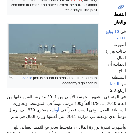
Traditional souqs (this one at
Muttrah
) are very
common in Oman and have formed the bulk of Omani
economy in the past
النفط
والغاز
في
10 يوليو
2011
أظهرت
بيانات وزارة
المال
العمانية أن
انتاج
السلطنة
Sohar
port is bound to help Oman transform its
economy significantly
من
النفط
ارتفع 2.3
في المئة في الشهور الخمسة الأولى من 2011 مقارنة بالفترة ذاتها من
العام 2010 إلى 879 ألفاً و400 برميل يومياً في المتوسط. وتجاوزت
السلطنة بالفعل، وهي ليست عضواً في
أوبك
، مستوى 870 ألف برميل
يومياً الذي توقعته في موازنة 2011 التي أعلنتها وزارة المال في يناير.
وأظهرت نشرة لوزارة المال أن متوسط سعر بيع النفط العماني بلغ