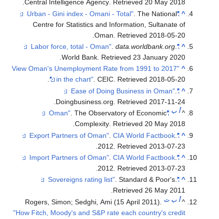
.
Central Intelligence Agency
. Retrieved
20 May
2018
. The National
"Urban - Gini index - Omani - Total"
^
Centre for Statistics and Information, Sultanate of
.
Oman
. Retrieved
2018-05-20
.
data.worldbank.org
.
"Labor force, total - Oman"
^
.
World Bank
. Retrieved
23 January
2020
"View Oman's Unemployment Rate from 1991 to 2017
^
.
in the chart"
. CEIC
. Retrieved
2018-05-20
.
"Ease of Doing Business in Oman"
^
.
Doingbusiness.org
. Retrieved
2017-11-24
أ
ب
. The Observatory of Economic
"Oman"
^
.
Complexity
. Retrieved
20 May
2018
.
CIA World Factbook
.
"Export Partners of Oman"
^
.
2012
. Retrieved
2013-07-23
.
CIA World Factbook
.
"Import Partners of Oman"
^
.
2012
. Retrieved
2013-07-23
. Standard & Poor's
.
"Sovereigns rating list"
^
.
Retrieved
26 May
2011
أ
ب
ت
Rogers, Simon; Sedghi, Ami (15 April 2011).
^
"How Fitch, Moody's and S&P rate each country's credit