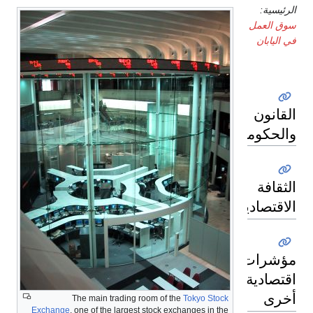
الرئيسية:
سوق العمل
في اليابان
القانون
والحكومة
الثقافة
الاقتصادية
مؤشرات
اقتصادية
أخرى
The main trading room of the
Tokyo Stock
Exchange
, one of the largest stock exchanges in the