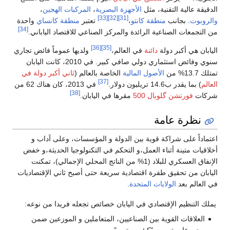
الدقيقة عالية التقنية، مثل
الأجهزة البصرية
،
المركبات الهجين
،
[33]
[32]
[31]
والروبوت
. بجانب
منطقة كانتو
،
تعتبر
منطقة كانساي
واحدة
[34]
من التجمعات الصناعية الرائدة والمركز الصناعي للاقتصاد الياباني.
[36]
[35]
اليابان هي أكبر دولة
دائنة
في العالم،
ولديها عموماً فائض تجاري
سنوي وفائض استثماري دولي صافي كبير. في 2010، كانت اليابان
تمتلك 13.7% من
الأصول المالية
الخاصة بالعالم (
ثاني أكبر دولة في
[37]
العالم
) بما يقدر ب14.6 تريليون دولار.
في 2013، كان هناك 62 من
[38]
شركات
فورتشن گلوبال 500
مقرها في اليابان.
نظرة عامة
اعتماداً على شراكة قوية بين الدولة و المؤسسات، وعلى آداب و
أخلاقيات متينة أثناء العمل،و التحكم في التكنولوجيا الحديثة،و خفض
الإنفاق العسكري للبلاد (1% من الناتج المحلي الإجمالي)، تمكنت
اليابان من تحقيق طفرة اقتصادية سريعة حتى أصبح ثاني الإقتصاديات
في العالم بعد
الولايات المتحدة
.
يملك التنظيم الإقتصادي في اليابان خصائص تجعله فريدا من نوعه:
العلاقات القوية بين الصناعيين، المتعاملين و الموزعين ضمن
مجموعات تسمى "كيئي-ريتسو".