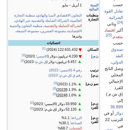
حسب
السنة
1 أبريل – مايو
المالية
تعادل القوة
منظمات
التعاون الاقتصادي لآسيا والهادي
،
منظمة التجارة
الشرائية
التجارة
العالمية
،
الشراكة الشاملة والتقدمية عبر الهادي
،
[24]
وثاني
الشراكة الشاملة والتقدمية
،
منظمة التعاون والتنمية
أكبر
اقتصاد
الاقتصادية
،
مجموعة العشرين
،
مجموعة السبعة
،
[25]
متقدم
.
وغيرها
حسب
احصائيات
[1]
صندوق
السكان
122.631.432 (2024)
النقد
[2]
ن.م.إ
4.230 تريليون دولار (
الاسمي
؛ 2023)
[2]
▲
الدولي
،
6.457 تريليون دولار (
ق.ش.م
؛ 2023)
وصل الناتج
ترتيب
رقم 4 (الاسمي؛ 2023)
المحلي
ن.م.إ
رقم ق (ق.ش.م؛ 2023)
الإجمالي
[3]
▲
نمو ن.م.إ
1.1% (2022)
للفرد
[3]
▲
(2023f)
1.3%
(ق.ش.م.)
[3]
▲
(2024f)
1.0%
إلى
[2]
▲
ن.م.إ
33.950 دولار (الاسمي؛ 2023)
36.899
للفرد
[2]
▲
52.120 دولار (ق.ش.م؛ 2023)
دولار
أو في
ن.م.إ
الزراعة
: 1.1%
الترتيب 22
للفرد
الصناعة
: 30.1%
في
الخدمات
: 68.7%