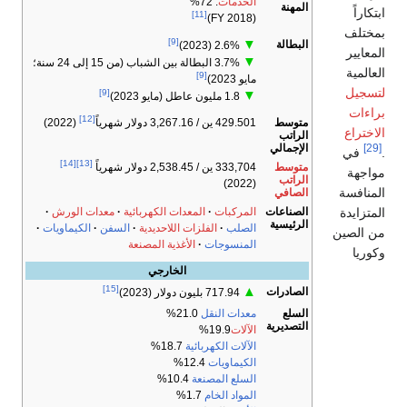
الخدمات
: 72%
المهنة
ابتكاراً
[11]
(FY 2018)
بمختلف
[9]
▼
البطالة
2.6% (2023)
المعايير
▼
3.7% البطالة بين الشباب (من 15 إلى 24 سنة؛
العالمية
[9]
مايو 2023)
لتسجيل
[9]
▼
1.8 مليون عاطل (مايو 2023)
براءات
[12]
متوسط
429.501 ين / 3,267.16 دولار شهرياً
(2022)
الاختراع
الراتب
الإجمالي
[29]
.
في
[14]
[13]
متوسط
333,704 ين / 2,538.45 دولار شهرياً
مواجهة
الراتب
(2022)
المنافسة
الصافي
الصناعات
المتزايدة
المركبات
المعدات الكهربائية
معدات الورش
الرئيسية
الصلب
الفلزات اللاحديدية
السفن
الكيماويات
من الصين
المنسوجات
الأغذية المصنعة
وكوريا
الخارجي
[15]
▲
الصادرات
717.94 بليون دولار (2023)
السلع
معدات النقل
21.0%
التصديرية
الآلات
19.9%
الآلات الكهربائية
18.7%
الكيماويات
12.4%
السلع المصنعة
10.4%
المواد الخام
1.7%