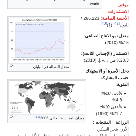
world.
موقف
الاستثمارات
الأجنبية الصافية
:
266,223 \
[43]
[42]
بليون
(1)
معدل نمو الانتاج الصناعي:
7.5% (2010)
الاستثمار (الإجمالي الثابت):
20.3% من ن.م.إ. (2010)
معدل البطالة في اليابان
دخل الأسرة أو الاستهلاك
حسب المشاركة
المئوية:
الأدنى 10%:
4.8%
الأعلى 10%:
21.7% (1993)
[41]
ميزان المحاسبة الحالي 2006
الزراعة – المنتجات :
الأرز، بنجر السكر،
الخضروات، الفاكهة، لحم الخنزير، الدواجن، منتجات الألبان، البيض،