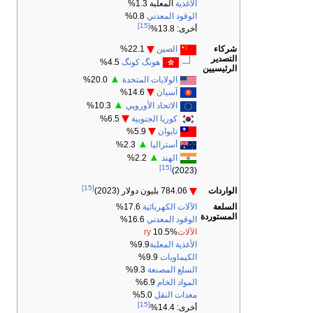
الأغذية
المعلبة 1.3%
الوقود المعدني
0.8%
[15]
أخرى: 13.8%
شركاء
الصين
22.1%
التصدير
هونگ كونگ
4.5%
الرئيسيين
▲
الولايات المتحدة
20.0%
آسيان
14.6%
▲
الاتحاد الأوروپي
10.3%
كوريا الجنوبية
6.5%
تايوان
5.9%
▲
أستراليا
2.3%
▲
الهند
2.2%
[15]
(2023)
[15]
الواردات
784.06 بليون دولار (2023)
السلعة
الآلات الكهربائية
17.6%
المستوردة
الوقود المعدني
16.6%
الآلاتry
10.5%
الأغذية المعلبة
9.9%
الكيماويات
9.9%
السلع المصنعة
9.3%
المواد الخام
6.9%
معدات النقل
5.0%
[15]
أخرى: 14.4%