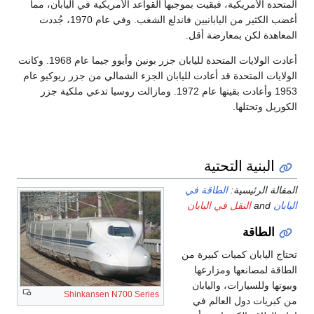
المتحدة الأمريكية، فبقيت بموجبها القواعد الأمريكية في اليابان، مما
أغضب الكثير من اليابانيين فاندلع الشغب. وفي عام 1970، جُددت
المعاهدة لكن بمعارضة أقل.
أعادت الولايات المتحدة لليابان جزر بونين وأيوو جيما عام 1968. وكانت
الولايات المتحدة قد أعادت لليابان الجزء الشمالي من جزر ريوكيو عام
1953 وأعادت بقيتها عام 1972. ومازالت روسيا تدعي ملكية جزر
الكوريل وتحتلها.
البنية التحتية
المقالة الرئيسية:
الطاقة في
اليابان
and
النقل في اليابان
الطاقة
تحتاج اليابان كميات كبيرة من
الطاقة لمصانعها ومزارعها
وبيوتها وللسيارات، واليابان
Shinkansen N700 Series
من كبريات دول العالم في