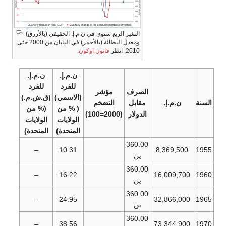
التغير الربع سنوي في ن.م.إ. الحقيقي (بالأزرق)
ومعدل البطالة (بالأحمر) في اليابان من 2000 حتى
2010. انظر
قانون اوكون
.
ن.م.إ.
ن.م.إ.
للفرد
للفرد
الصرف
مؤشر
(الاسمي)
(ق.ش.م.)
السنة
ن.م.إ.
مقابل
التضخم
( % من
(% من
الدولار
(2000=100)
الولايات
الولايات
المتحدة)
المتحدة)
360.00
–
10.31
8,369,500
1955
ين
360.00
–
16.22
16,009,700
1960
ين
360.00
–
24.95
32,866,000
1965
ين
360.00
–
38.56
73,344,900
1970