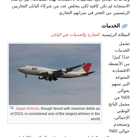
الاستجابة لم تكن كافية لكي يتخلص عدد من شركاء اليابان التجاريين
الرئيسيين من العجز في ميزانهم التجاري.
الخدمات
المقالة الرئيسية:
التجارة والخدمات في اليابان
تشمل
الخدمات
عددًا كبيرًا
من الأنشطة
الاقتصادية
المتنوعة
التي تسهم
بحوالي
59% من
مجمل الناتج
Japan Airlines
, though faced with massive debts as
الوطني
of 2010, is considered one of the largest airlines in the
الإجمالي،
world.
وتستخدم
حوالي 60%