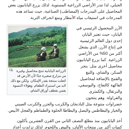
الجبلي، لذا تندر الأراضي الزراعية المستوية. لذلك يزرع اليابانيون بعض
المحاصيل على المدرجات (المصاطب) الصناعية، حيث تساعد هذه
المدرجات في استيعاب مياه الأمطار ومنع انجراف التربة.
الأرز المحصول الرئيسي في
اليابان، حيث تعتبر اليابان
إحدى دول العالم الرئيسية
في إنتاج الأرز، الذي يشغل
أكثر من 50% من الأراضي
الزراعية. كما يزرع اليابانيون
محاصيل أخرى مثل: بنجر
الزراعة اليابانية تنتج محاصيل وفيرة
السكر، والشاي، والتبغ
من مزارع صغيرة جدًا لأن الأرض قد
والقمح بالإضافة لمحاصيل
جُعلت منتجة بقدر الإمكان. ولكن مع ذلك
الفاكهة كالتفاح، واليوسفي،
لابد من استيراد الطعام. وهؤلاء النسوة
يقمن بقطف أوراق الشاي.
والبرتقال، والكمثرى
والفراولة. وهم ينتجون
خضراوات متنوعة مثل الباذنجان والكرنب والجزر والكرنب الصيني
والخيار والبطاطس والبصل والبطاطا الحلوة والطماطم والفجل الأبيض.
أخذ اليابانيون منذ مطلع النصف الثاني من القرن العشرين يأكلون
كميات أكبر من منتجات الألبان، والبيض واللحوم. لذلك تزايدت أعداد