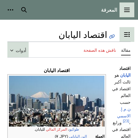
المعرفة
القائمة الرئيسية
بحث
أدوات
اقتصاد اليابان
تبديل عرض جدول المحتويات
مقالة
ناقش هذه الصفحة
أدوات
اقتصاد
اقتصاد
اليابان
اليابان
هو
ثالث أكبر
اقتصاد في
العالم
حسب
ن.م.إ.
الاسمي
[23]
،
ورابع
اقتصاد في
طوكيو
،
المركز المالي
لليابان.
العالم
العملة
الين الياباني
(JPY, ¥)