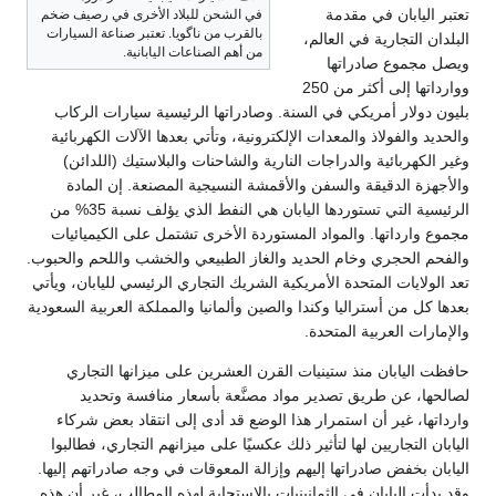
تعتبر اليابان في مقدمة
في الشحن للبلاد الأخرى في رصيف ضخم
بالقرب من ناگويا. تعتبر صناعة السيارات
البلدان التجارية في العالم،
من أهم الصناعات اليابانية.
ويصل مجموع صادراتها
ووارداتها إلى أكثر من 250
بليون دولار أمريكي في السنة. وصادراتها الرئيسية سيارات الركاب
والحديد والفولاذ والمعدات الإلكترونية، وتأتي بعدها الآلات الكهربائية
وغير الكهربائية والدراجات النارية والشاحنات والبلاستيك (اللدائن)
والأجهزة الدقيقة والسفن والأقمشة النسيجية المصنعة. إن المادة
الرئيسية التي تستوردها اليابان هي النفط الذي يؤلف نسبة 35% من
مجموع وارداتها. والمواد المستوردة الأخرى تشتمل على الكيميائيات
والفحم الحجري وخام الحديد والغاز الطبيعي والخشب واللحم والحبوب.
تعد الولايات المتحدة الأمريكية الشريك التجاري الرئيسي لليابان، ويأتي
بعدها كل من أستراليا وكندا والصين وألمانيا والمملكة العربية السعودية
والإمارات العربية المتحدة.
حافظت اليابان منذ ستينيات القرن العشرين على ميزانها التجاري
لصالحها، عن طريق تصدير مواد مصنَّعة بأسعار منافسة وتحديد
وارداتها، غير أن استمرار هذا الوضع قد أدى إلى انتقاد بعض شركاء
اليابان التجاريين لها لتأثير ذلك عكسيًا على ميزانهم التجاري، فطالبوا
اليابان بخفض صادراتها إليهم وإزالة المعوقات في وجه صادراتهم إليها.
وقد بدأت اليابان في الثمانينيات بالاستجابة لهذه المطالب، غير أن هذه