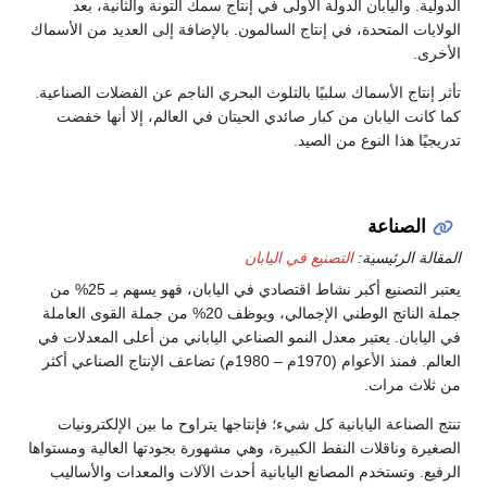
الدولية. واليابان الدولة الأولى في إنتاج سمك التونة والثانية، بعد
الولايات المتحدة، في إنتاج السالمون. بالإضافة إلى العديد من الأسماك
الأخرى.
تأثر إنتاج الأسماك سلبيًا بالتلوث البحري الناجم عن الفضلات الصناعية.
كما كانت اليابان من كبار صائدي الحيتان في العالم، إلا أنها خفضت
تدريجيًا هذا النوع من الصيد.
الصناعة
المقالة الرئيسية:
التصنيع في اليابان
يعتبر التصنيع أكبر نشاط اقتصادي في اليابان، فهو يسهم بـ 25% من
جملة الناتج الوطني الإجمالي، ويوظف 20% من جملة القوى العاملة
في اليابان. يعتبر معدل النمو الصناعي الياباني من أعلى المعدلات في
العالم. فمنذ الأعوام (1970م – 1980م) تضاعف الإنتاج الصناعي أكثر
من ثلاث مرات.
تنتج الصناعة اليابانية كل شيء؛ فإنتاجها يتراوح ما بين الإلكترونيات
الصغيرة وناقلات النفط الكبيرة، وهي مشهورة بجودتها العالية ومستواها
الرفيع. وتستخدم المصانع اليابانية أحدث الآلات والمعدات والأساليب