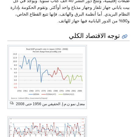
طبعات إقليمية، وتنتج دور النشر 40 ألف كتاب سنويًا. ويوجد في كل
بيت ياباني جهاز تلفاز وجهاز مذياع واحد أوأكثر. وتقوم الحكومة بإدارة
النظام البريدي. أما أنظمة البرق والهاتف، فإنها تتبع القطاع الخاص،
و90% من الدور اليابانية فيها جهاز للهاتف.
توجه الاقتصاد الكلي
معدل نمو ن.م.إ. الحقيقي من 1956 حتى 2008