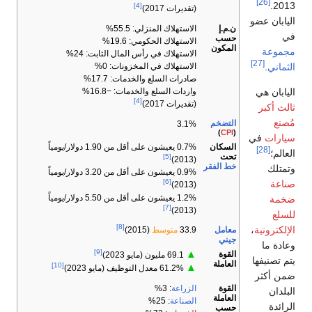
[26]
2013.
[4]
(تقديرات 2017)
اليابان عضو
ن.م.إ
الاستهلاك المنزلي: 55.5%
في
حسب
الاستهلاك الحكومي: 19.6%
المكون
مجموعة
الاستهلاك في رأس المال الثابت: 24%
[27]
الثماني
.
الاستهلاك في المخزونات: 0%
صادرات السلع والخدمات: 17.7%
اليابان هي
واردات السلع والخدمات: −16.8%
[4]
(تقديرات 2017)
ثالث أكبر
مُصنع
التضخم
3.1%
)
CPI
(
سيارات
في
السكان
0.7% يعيشون على أقل من 1.90 دولار/يومياً
[28]
العالم؛
تحت
[5]
(2013)
خط الفقر
وتمتلك
0.9% يعيشون على أقل من 3.20 دولار/يومياً
[6]
صناعة
(2013)
1.2% يعيشون على أقل من 5.50 دولار/يومياً
ضخمة
[7]
(2013)
للسلع
[8]
الإلكترونية
،
معامل
33.9
متوسط
(2015)
جيني
وعادة ما
[9]
▲
القوة
69.1 مليون (مايو 2023)
يتم تصنيفها
العاملة
[10]
▲
61.2% معدل التوظيف (مايو 2023)
ضمن أكثر
القوة
الزراعة
: 3%
البلدان
العاملة
الصناعة
: 25%
الرائدة
حسب