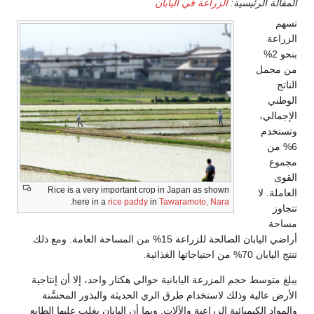
المقالة الرئيسية:
الزراعة في اليابان
تسهم
الزراعة
بنحو 2%
من مجمل
الناتج
الوطني
الإجمالي،
وتستخدم
6% من
مجموع
القوى
Rice is a very important crop in Japan as shown
العاملة. لا
.
here in a
rice paddy
in
Tawaramoto, Nara
تتجاوز
مساحة
أراضي اليابان الصالحة للزراعة 15% من المساحة العامة. ومع ذلك
تنتج اليابان 70% من احتياجاتها الغذائية.
يبلغ متوسط حجم المزرعة اليابانية حوالي هكتار واحد، إلا أن إنتاجية
الأرض عالية وذلك لاستخدام طرق الري الحديثة والبذور المحسَّنة
والمواد الكيميائية الزراعية والآلات. وبما أن اليابان يغلب عليها الطابع