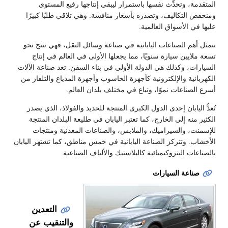
المتقدمة، وتحدِّث نفسها باستمرار ليبقى إنتاجها رفيع المستوى
ومنخفض التكاليف، وتصدره بأسعار منافسة. وهي تلاقي طلبًا كبيرًا
عليها في الأسواق العالمية.
تتمثل أهم الصناعات اليابانية في صناعة وسائل النقل، فهي تنتج نحو
تسعة ملايين سيارة سنويًا، مما يجعلها الأولى في العالم في إنتاج
السيارات، وكذلك هي الدولة الأولى في بناء السفن. تعد صناعة الآلات
الكهربائية والإلكترونية كأجهزة الحاسوب وأجهزة المذياع والتلفاز من
أسرع الصناعات نموًا، وتباع في مختلف بلدان العالم.
تُعدُّ اليابان إحدى الدول الكبرى المنتجة للحديد والفولاذ، الذي يصدر
الكثير منه إلى الخارج، كما تعتبر اليابان في طليعة البلدان المنتجة
للإسمنت، والسيراميك، والملابس، والصناعات المعدنية ومنتجات
الأخشاب. وتتركز الصناعة اليابانية في خمس مناطق، كما تشتهر اليابان
بالصناعات البتروكيميائية كالبلاستيك والألياف الصناعية.
صناعة السيارات
التعدين
والتنقيب عن