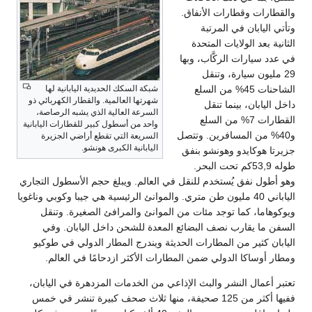
والقطارات وقطارات الأنفاق.
وتأتي اليابان في المرتبة
الثانية بعد الولايات المتحدة
في عدد سيارات الركَّاب، وبها
29 مليون سيارة، وتنقل
الشاحنات 45% من السلع
شبكة السكك الحديدية اليابانية لها
شهرتها العالمية. والقطار الكهربائي ذو
داخل اليابان، بينما تنقل
السرعة العالية الذي يشبه الرصاصة،
القطارات 7% من السلع
واحد من أسطول كبير للقطارات اليابانية
و40% من المسافرين. وتتصل
السريعة التي تقطع أراضي الجزيرة
اليابانية الكبرى هونشو.
جزيرتا هوكايدو وهونشو بنفق
طوله 53,9كم تحت البحر.
وهو أطول نفق يُستخدم للنقل في العالم. ويبلغ حجم الأسطول التجاري
الياباني 40 مليون طن متري. والموانئ الرئيسية هي جيبا وكوبي وناغويا
ويوكوهاما، كما توجد مئات من الموانئ والمرافئ الصغيرة. وتنقل
السفن ما يقارب نصف البضائع المعدة للشحن داخل اليابان. وفي
اليابان كثير من المطارات الحديثة ويندرج المطار الدولي في طوكيو
ومطار أوساكا الدولي ضمن المطارات الأكثر ازدحامًا في العالم.
تعتبر أعمال النشر والبث الإذاعي من الخدمات المزدهرة في اليابان،
ففيها أكثر من 125 صحيفة، منها ثلاث صحف كبيرة تنشر في خمس