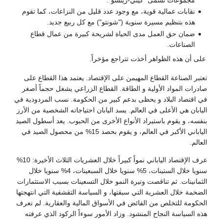
نقابات عمالية قوية، مع وجود عدد قليل من النزاعات، كما تقوم
هذه بتنظيم مسيرة سنوية ("شونتو") مع كل ربيع جديد.
ضمان حق العمل مدى الحياة لشريحة كبيرة من عمال قطاع
الصناعات.
على أن هذه الظواهر أخذت تتراجع مؤخراً.
تعتبر الصناعة القطاع المهيمن على الإقتصاد. يعتمد هذا القطاع على
صادرات المواد الأولية و الطاقة. القطاع الزراعي يشغل حجماً أصغر
في اقتصاد البلاد و يحظى بدعم كبير من الحكومة. نسب المردودية في
اليابان هي الأعلى في العالم. يسد اليابان احتياجاته الشخصية من الأرز
بنفسه، و يقوم باستيراد الأنواع الأخرى من الحبوب. يعد أسطول الصيد
الياباني الأكبر في العالم، و يقوم بحصد 15% من محصول الصيد في
العالم.
عرف الإقتصاد الياباني نمواً كبيراً خلال العشريات الثلاث الأخيرة: 10%
سنويا خلال الستينات، 5% سنويا خلال السبعينات، 4% سنويا خلال
الثمانينات. ثم تناقصت وتيرة النمو خلال التسعينات بسبب الاستثمارات
الضخمة خلال العشرية التي سبقتها، و السياسة التقشفية التي انتهجتها
الحكومة للتخلص من الفائض في الأسواق المالية والعقارية. لم تعرف
هذه السياسة النجاح المنشود. وزاد الأمور سوءاً الركود الذي عرفته