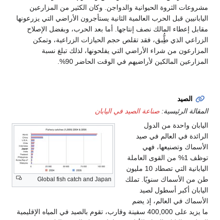
مشروعات الثروة الحيوانية والدواجن. وكان الكثير من المزارعين
اليابانيين قبل الحرب العالمية الثانية يستأجرون الأراضي التي يزرعونها
مقابل إعطاء المالك نصف إنتاجها. أما بعد الحرب، وبفضل الإصلاح
الزراعي الذي طُِّبق، فقد تقلص حجم الحيازات الزراعية، وتمكن
المزارعون من شراء الأراضي التي يفلحونها، لذلك تبلغ نسبة
المزارعين المالكين لأراضيهم في الوقت الحاضر 90%.
الصيد
المقالة الرئيسية:
صناعة الصيد في اليابان
اليابان واحدة من الدول
الرائدة في العالم في صيد
الأسماك وتصنيعها، فهي
توظف 1% من القوى العاملة
اليابانية التي تصطاد 10 مليون
طن من الأسماك سنويًا. تملك
Global fish catch and Japan
اليابان أكبر أسطول لصيد
الأسماك في العالم، إذ يضم
ما يزيد على 400,000 سفينة وقارب، تقوم بالصيد في المياه الإقليمية