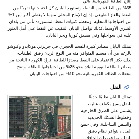
إنتاج الطاقة الكهربائية. يأتي
65% من الطاقة من النفط، وتستورد اليابان كل احتياجاتها تقريبًا من
النفط والغاز الطبيعي، إذ إن الإنتاج المحلي منهما لا يغطي أكثر من 1%
من احتياجاتها المحلية. ومعظم كميات النفط المستوردة تأتي من بلدان
الشرق الأوسط،كذلك تواصل اليابان التنقيب عن النفط على أمل العثور
عليه في سواحلها وفي مضيق كوريا وبحر اليابان.
تمتلك اليابان مصادر كبيرة للفحم الحجري في جزيرتي هوكايدو وكيوشو
بالرغم من أن معظم المتوافر منه من النوع الردئ رقيق الطبقات،
لذلك يكثر الاعتماد على النفط مصدرًا للطاقة. تزوِّد الكهرباء الناتجة من
مصادر الطاقة النووية البلاد بنحو 25% من احتياجاتها للطاقة. وتنتج
محطات الطاقة الكهرومائية نحو 10% من احتياجات اليابان.
النقل
تمتلك اليابان نظامًا حديثًا
للنقل يتميز بكفاءة عالية،
يشتمل على الطرق الخارجية
وخطوط السكك الحديدية
والسفن الساحلية. وفي جميع
المدن، يتوافر نظام دقيق
للنقل، بما في ذلك الحافلات