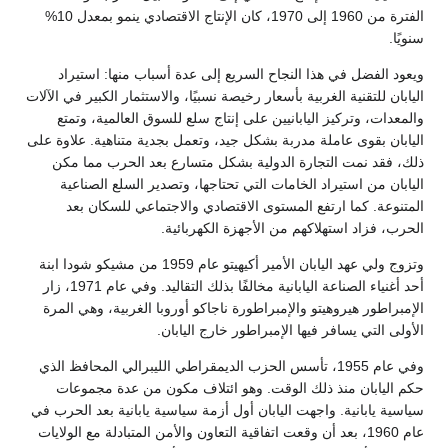
الفترة من 1960 إلى 1970، كان الإنتاج الاقتصادي ينمو بمعدل 10%
سنويًا.
ويعود الفضل في هذا النجاح السريع إلى عدة أسباب منها: استيراد
اليابان للتقنية الغربية بأسعار رخيصة نسبيًا، والاستثمار الكبير في الآلات
والمعدات، وتركيز اليابانيين على إنتاج سلع للسوق العالمية، وتمتع
اليابان بقوى عاملة مدربة بشكل جيد، وتعمل بجدية متناهية. علاوة على
ذلك، فقد نمت التجارة الدولية بشكل متسارع بعد الحرب مما مكن
اليابان من استيراد الخامات التي تحتاجها، وتصدير السلع الصناعية
المتنوعة. كما ارتفع المستوى الاقتصادي والاجتماعي للسكان بعد
الحرب، فزاد استهلاكهم من الأجهزة الكهربائية.
وتزوج ولي عهد اليابان الأمير أكيهيتو عام 1959 من مشيكو شودا ابنة
أحد أغنياء الصناعة اليابانية مخالفًا بذلك التقاليد. وفي عام 1971، زار
الإمبراطور هيروهيتو والإمبراطورة ناجاكو أوروبا الغربية، وهي المرة
الأولى التي يسافر فيها الإمبراطور خارج اليابان.
وفي عام 1955، تأسس الحزب الديمقراطي الليبرالي المحافظ الذي
حكم اليابان منذ ذلك الوقت. وهو ائتلاف مكون من عدة مجموعات
سياسية يابانية. واجهت اليابان أول أزمة سياسية يابانية بعد الحرب في
عام 1960، بعد أن وقعت اتفاقية التعاون والأمن المتبادلة مع الولايات