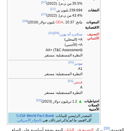
[17]
35.5% من ن.م.إ. (2022)
[17]
النفقات
239.694 بليون ين
[17]
43.4% من ن.م.إ. (2022)
[19]
المعونات
مانح
:
، 10.37 بليون دولار (2016)
ODA
الاقتصادية
[21]
[20]
التصنيف
ستاندرد أند پورز
:
الائتماني
A+ (المحلي)
A+ (الأجنبي)
AA+ (T&C Assessment)
النظرة المستقبلية: مستقر
[21]
موديز
:
A1
النظرة المستقبلية: مستقر
[21]
فيتش
:
A
النظرة المستقبلية: مستقر
[22]
▲
احتياطيات
1.2 تريليون دولار (2023)
العملات
الأجنبية
المصدر الرئيسي للبيانات:
CIA World Fact Book
كل القيم، ما لم يُذكر غير ذلك، هي
بالدولار الأمريكي
.
[30]
الجنوبية،
يركز
التصنيع في اليابان
اليوم بصفة أساسية على السلع