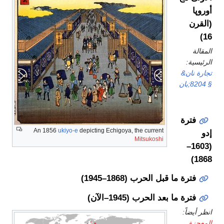
أوروپا
(القرن
16)
المقالة
الرئيسية:
تجارة نان&
§ 8204;بان
فترة
An 1856
ukiyo-e
depicting Echigoya, the current
إدو
Mitsukoshi
(1603–
1868)
فترة ما قبل الحرب (1868–1945)
فترة ما بعد الحرب (1945–الآن)
انظر أيضاً:
المعجزة