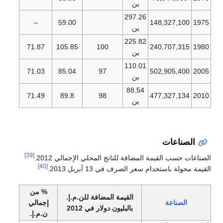
ين
297.26
–
59.00
148,327,100
1975
ين
225.82
71.87
105.85
100
240,707,315
1980
ين
110.01
71.03
85.04
97
502,905,400
2005
ين
88.54
71.49
89.8
98
477,327,134
2010
ين
الصناعات
[39]
الصناعات حسب القيمة المضافة للناتج المحلي الإجمالي 2012.
[40]
القيمة محولة باستخدام سعر الصرف في 13 أبريل 2013.
% من
القيمة المضافة للن.م.إ.
الصناعة
إجمالي
بالبليون دولار في 2012
ن.م.إ.