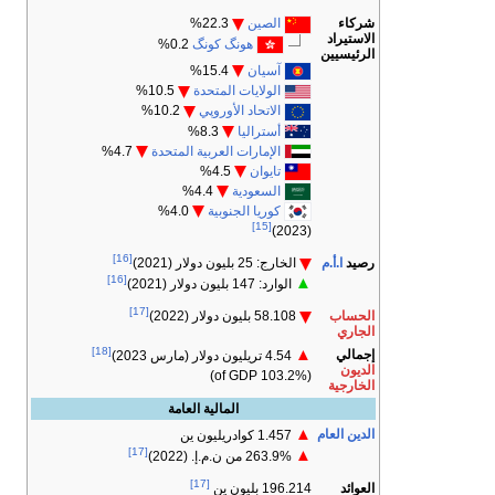
شركاء
الصين
22.3%
الاستيراد
هونگ كونگ
0.2%
الرئيسيين
آسيان
15.4%
الولايات المتحدة
10.5%
الاتحاد الأوروپي
10.2%
أستراليا
8.3%
الإمارات العربية المتحدة
4.7%
تايوان
4.5%
السعودية
4.4%
كوريا الجنوبية
4.0%
[15]
(2023)
[16]
رصيد
ا.أ.م
الخارج: 25 بليون دولار (2021)
[16]
▲
الوارد: 147 بليون دولار (2021)
[17]
الحساب
58.108 بليون دولار (2022)
الجاري
[18]
▲
إجمالي
4.54 تريليون دولار (مارس 2023)
الديون
(103.2% of GDP)
الخارجية
المالية العامة
▲
الدين العام
1.457 كوادريليون ين
[17]
▲
263.9% من ن.م.إ. (2022)
[17]
العوائد
196.214 بليون ين