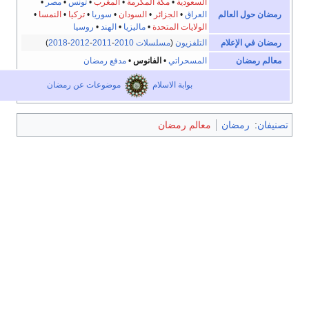
السعودية
•
مكة المكرمة
•
المغرب
•
تونس
•
مصر
•
حول العالم
العراق
•
الجزائر
•
السودان
•
سوريا
•
تركيا
•
النمسا
•
الولايات المتحدة
•
ماليزيا
•
الهند
•
روسيا
في الإعلام
التلفزيون
(
مسلسلات 2010
-
2011
-
2012
-
2018
)
رمضان
المسحراتي
•
الفانوس
•
مدفع رمضان
بوابة الاسلام
موضوعات عن رمضان
:
رمضان
معالم رمضان