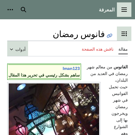
لمعرفة
ة الرئيسية
بحث
أدوات شخصية
فانوس رمضان
 عرض جدول المحتويات
اقش هذه الصفحة
أدوات
ن معالم شهر
Iman123
 العديد من
ساهم بشكل رئيسي في تحرير هذا المقال
ل