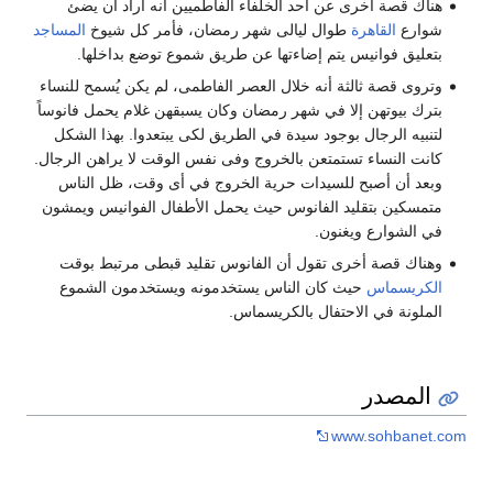
قصة أخرى عن أحد الخلفاء الفاطميين أنه أراد أن يضئ
ع
القاهرة
طوال ليالى شهر رمضان، فأمر كل شيوخ
المساجد
ق فوانيس يتم إضاءتها عن طريق شموع توضع بداخلها.
 قصة ثالثة أنه خلال العصر الفاطمى، لم يكن يُسمح للنساء
بيوتهن إلا في شهر رمضان وكان يسبقهن غلام يحمل فانوساً
ه الرجال بوجود سيدة في الطريق لكى يبتعدوا. بهذا الشكل
النساء تستمتعن بالخروج وفى نفس الوقت لا يراهن الرجال.
 أن أصبح للسيدات حرية الخروج في أى وقت، ظل الناس
ين بتقليد الفانوس حيث يحمل الأطفال الفوانيس ويمشون
شوارع ويغنون.
ك قصة أخرى تقول أن الفانوس تقليد قبطى مرتبط بوقت
يسماس
حيث كان الناس يستخدمونه ويستخدمون الشموع
نة في الاحتفال بالكريسماس.
مصدر
www.sohba