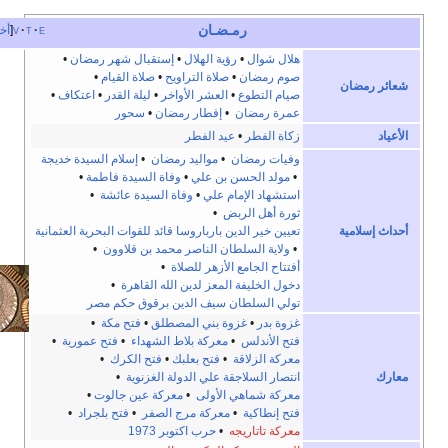
رمـضـان
e
t
v
أخف
هلال شوال
•
رؤية الهلال
•
إستقبال شهر رمضان
•
صوم رمضان
•
صلاة التراويح
•
صلاة القيام
•
رمضان
صيام التطوع
•
العشر الأواخر
•
ليلة القدر
•
اعتكاف
•
عمرة رمضان
•
إفطار رمضان
•
سحور
زكاة الفطر
•
عيد الفطر
وفيات رمضان
•
مواليد رمضان
•
إسلام السيدة خديجة
•
مولد الحسن بن علي
•
وفاة السيدة فاطمة
•
استشهاد الإمام علي
•
وفاة السيدة عائشة
•
ثورة أهل الربض
•
سلامية
تعيين خير الدين بارباروسا قائد للقوات البحرية العثمانية
•
ولاية السلطان الناصر محمد بن قلاوون
•
أفتتاح الجامع الأزهر للصلاة
•
دخول الخليفة المعز لدين الله القاهرة
•
تولي السلطان سيف الدين برقوق حكم مصر
غزوة بدر
•
غزوة بني المصطلق
•
فتح مكة
•
فتح الأندلس
•
معركة بلاط الشهداء
•
فتح عمورية
•
معركة الزلاقة
•
فتح بعلبك
•
فتح الكرك
•
انتصار السلاجقة علي الدولة الغزنوية
•
معركة شماهي الأولى
•
معركة عين جالوت
•
فتح إنطاكية
•
معركة مرج الصفر
•
فتح بلجراد
•
معركة تاتاريجه
•
حرب اكتوبر 1973