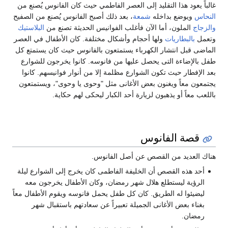
ود هذا التقليد إلى العصر الفاطمي حيث كان الفانوس يُصنع من
يوضع بداخله
شمعة
، بعد ذلك أصبح الفانوس يُصنع من الصفيح
لملون، أما الآن فأغلب الفوانيس الحديثة تصنع من
البلاستيك
لبطاريات
ولها أحجام وأشكال مختلفة. كان الأطفال في العصر
بل انتشار الكهرباء يستمتعون بالفانوس حيث كان يستمتع كل
ضاءة التى يحصل عليها من فانوسه. كانوا يخرجون للشوارع
ار حيث تكون الشوارع مظلمة إلا من أنوار فوانيسهم. كانوا
معاً ويغنون بعض الأغانى مثل "وحوى يا وحوى"، ويستمتعون
اً أو يذهبون لزيارة أحد الكبار ليحكى لهم حكاية.
ة الفانوس
ديد من القصص عن أصل الفانوس.
ذه القصص أن الخليفة الفاطمى كان يخرج إلى الشوارع ليلة
ة ليستطلع هلال شهر رمضان، وكان الأطفال يخرجون معه
وا له الطريق. كان كل طفل يحمل فانوسه ويقوم الأطفال معاً
 بعض الأغانى الجميلة تعبيراً عن سعادتهم باستقبال شهر
ن.