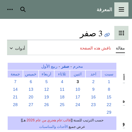
المعرفة
القائمة الرئيسية
بحث
أدوات
3 صفر
تبديل عرض جدول المحتويات
مقالة
ناقش هذه الصفحة
أدوات
محرم
-
صفر
-
ربيع الأول
سبت
احد
اثنين
ثلاثاء
اربعاء
خميس
جمعة
أحداث
7
6
5
4
3
2
1
14
13
12
11
10
9
8
21
20
19
18
17
16
15
مواليد
28
27
26
25
24
23
22
29
حسب الترتيب للسنة [[
قالب:عام هجري من عام 2026
هـ]]
وفيات
عرض جميع
الأحداث والمناسبات