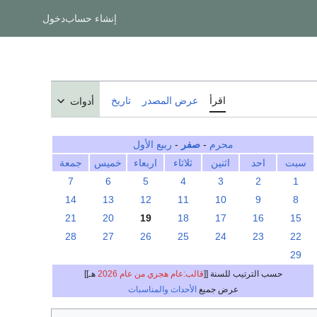
إنشاء حساب
دخول
اقرأ
عرض المصدر
تاريخ
أدوات
محرم
-
صفر
-
ربيع الأول
سبت
احد
اثنين
ثلاثاء
اربعاء
خميس
جمعة
7
6
5
4
3
2
1
14
13
12
11
10
9
8
21
20
19
18
17
16
15
28
27
26
25
24
23
22
29
حسب الترتيب للسنة [[
قالب:عام هجري من عام 2026
هـ]]
عرض جميع
الأحداث والمناسبات