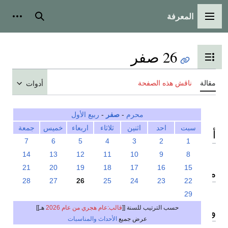
المعرفة
القائمة الرئيسية
بحث
أدوات
26 صفر
تبديل عرض جدول المحتويات
مقالة
ناقش هذه الصفحة
أدوات
محرم
-
صفر
-
ربيع الأول
سبت
احد
اثنين
ثلاثاء
اربعاء
خميس
جمعة
أحداث
7
6
5
4
3
2
1
14
13
12
11
10
9
8
21
20
19
18
17
16
15
مواليد
28
27
26
25
24
23
22
29
حسب الترتيب للسنة [[
قالب:عام هجري من عام 2026
هـ]]
وفيات
عرض جميع
الأحداث والمناسبات