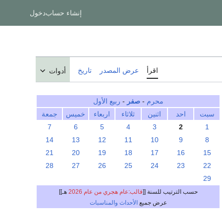
إنشاء حساب
دخول
اقرأ
عرض المصدر
تاريخ
أدوات
محرم
-
صفر
-
ربيع الأول
سبت
احد
اثنين
ثلاثاء
اربعاء
خميس
جمعة
7
6
5
4
3
2
1
14
13
12
11
10
9
8
21
20
19
18
17
16
15
28
27
26
25
24
23
22
29
حسب الترتيب للسنة [[
قالب:عام هجري من عام 2026
هـ]]
عرض جميع
الأحداث والمناسبات