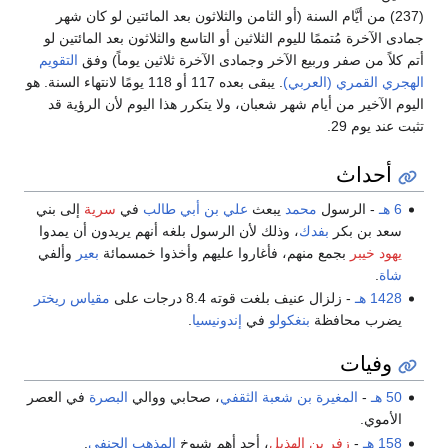
(237) من أيَّام السنة (أو الثامن والثلاثون بعد المائتين لو كان شهر
جمادى الآخرة مُتممًا لليوم الثلاثين أو التاسع والثلاثون بعد المائتين لو
أتم كلاً من صفر وربيع الآخر وجمادى الآخرة ثلاثين يوماً) وفق
التقويم
الهجري القمري (العربي)
. يبقى بعده 117 أو 118 يومًا لانتهاء السنة. هو
اليوم الآخير من أيام شهر شعبان، ولا يتكرر هذا اليوم لأن الرؤية قد
تثبت عند يوم 29.
أحداث
6 هـ
- الرسول
محمد
يبعث
علي بن أبي طالب
في
سرية
إلى بني
سعد بن بكر
بفدك
، وذلك لأن الرسول بلغه أنهم يريدون أن يمدوا
يهود خيبر
بجمع منهم، فأغاروا عليهم وأخذوا خمسمائة
بعير
وألفي
شاة
.
1428 هـ
- زلزال عنيف بلغت قوته 8.4 درجات على
مقياس ريختر
يضرب محافظة
بنغكولو
في
إندونيسيا
.
وفيات
50 هـ
-
المغيرة بن شعبة الثقفي
، صحابي ووالي
البصرة
في العصر
الأموي.
158 هـ
-
زفر بن الهذيل
، أحد أهم شيوخ
المذهب الحنفي
.