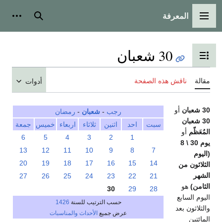
المعرفة
القائمة الرئيسية
بحث
أدوات
30 شعبان
تبديل عرض جدول المحتويات
مقالة
ناقش هذه الصفحة
أدوات
30 شعبان
أو
رجب
-
شعبان
-
رمضان
30 شعبان
سبت
احد
اثنين
ثلاثاء
اربعاء
خميس
جمعة
المُعَظّم
أو
6
5
4
3
2
1
يوم 30 \ 8
13
12
11
10
9
8
7
(اليوم
20
19
18
17
16
15
14
الثلاثون من
الشهر
27
26
25
24
23
22
21
الثامن)
هو
30
29
28
اليوم السابع
حسب الترتيب للسنة
1426
والثلاثون بعد
عرض جميع
الأحداث والمناسبات
المائتين