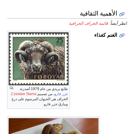
الأهمية الثقافية
انظر أيضاً:
قائمة الخراف الخرافية
الغنم كغذاء
طابع بريدي من عام 1979 أصدرته
جزر فارو
، من تصميم
Czesław Słania
.
الخراف هي الحيوان المرسوم على درع
وبيارق جزر فارو.