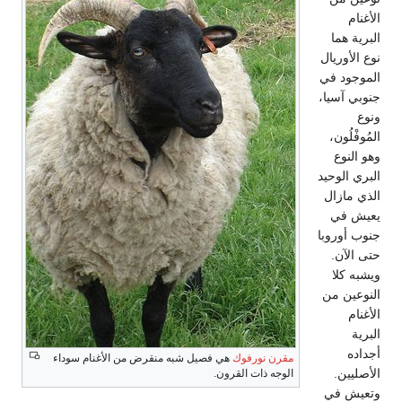
الأغنام
البرية هما
نوع الأوريال
الموجود في
جنوبي آسيا،
ونوع
المُوفْلُون،
وهو النوع
البري الوحيد
الذي مازال
يعيش في
جنوب أوروبا
حتى الآن.
ويشبه كلا
النوعين من
الأغنام
البرية
أجداده
مقرن نورفوك
هي فصيل شبه منقرض من الأغنام سوداء
الأصليين.
الوجه ذات القرون.
وتعيش في