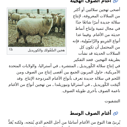
أغنام الصوف الهجينة
أضحى تهجين سلالتين أو أكثر
من السلالات المعروفة، لإنتاج
سلالة جديدة أمرًا شائعًا جدًا
في مجال تنمية وإنتاج أنماط
حديثة من الأغنام. وفيما عدا
أنواع المَرِينو والرَّامبُولِية، فإنه
من المحتمل أن تكون كل
هجين السَّفُولك والكوريديل
السلالات الحديثة قد نشأت
بطريقة التهجين. فعند التفكير
في إنتاج سلالة الكُوريديل ـ المنتشرة ـ في أستراليا، والولايات المتحدة
الأمريكية، حاول المربون الجمع بين أقصى إنتاج من الصوف ومن
اللحم في سلالة جديدة تعرف بأنواع الأغنام المزدوجة الإنتاج. وقد
أنْتِجَت الكُوريديل ـ في أستراليا ونيوزيلندا ـ من تهجين أنواع من الأغنام
ناعمة الصوف بأخرى طويلة الصوف.
التشفيوت
أغنام الصوف الوسط
يُربىّ هذا النوع من الأغنام أساسًا من أجل اللحم الذي يُنتجه، ولكنه يُعَدُّ