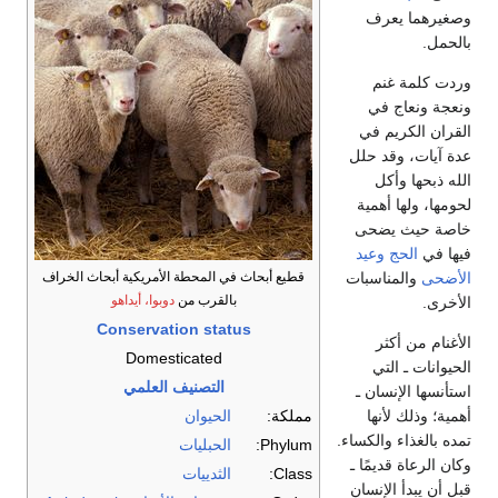
وصغيرهما يعرف
بالحمل.
وردت كلمة غنم
ونعجة ونعاج في
القران الكريم في
عدة آيات، وقد حلل
الله ذبحها وأكل
لحومها، ولها أهمية
خاصة حيث يضحى
فيها في
الحج
وعيد
الأضحى
والمناسبات
قطيع أبحاث في المحطة الأمريكية أبحاث الخراف
بالقرب من
دوبوا، أيداهو
الأخرى.
Conservation status
الأغنام من أكثر
Domesticated
الحيوانات ـ التي
التصنيف العلمي
استأنسها الإنسان ـ
أهمية؛ وذلك لأنها
مملكة:
الحيوان
تمده بالغذاء والكساء.
Phylum:
الحبليات
وكان الرعاة قديمًا ـ
Class:
الثدييات
قبل أن يبدأ الإنسان