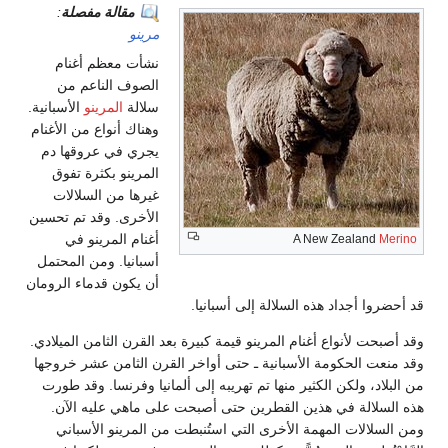
مقالة مفصلة
:
مرينو
نشأت معظم أغنام
الصوف الناعم من
سلالة
المرينو
الأسبانية.
وهناك أنواع من الأغنام
يجري في عروقها دم
المرينو بكثرة تفوق
غيرها من السلالات
الأخرى. وقد تم تحسين
أغنام المرينو في
A New Zealand
Merino
أسبانيا. ومن المحتمل
أن يكون قدماء الرومان
قد أحضروا أجداد هذه السلالة إلى أسبانيا.
وقد أصبحت لأنواع أغنام المرينو قيمة كبيرة بعد القرن الثامن الميلادي.
وقد منعت الحكومة الأسبانية ـ حتى أواخر القرن الثامن عشر خروجها
من البلاد، ولكن الكثير منها تم تهريبه إلى ألمانيا وفرنسا. وقد طورت
هذه السلالة في هذين القطرين حتى أصبحت على ماهي عليه الآن.
ومن السلالات المهمة الأخرى التي استُنبطت من المرينو الأسباني