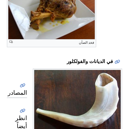
فخذ الضأن
في الديانات والفولكلور
المصادر
انظر
أيضاً