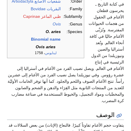
Order:
شفعيات الأصابع Artiodactyla
في كتابة التاريخ ـ
Family:
البقريات Bovidae
يحرسون قطعان
Subfamily:
ظبي الماعز Caprinae
الأغنام في الحقول
من هجمات الحيوانات
Ovis
Genus:
المفترسة. وتُرَبَّى
O. aries
Species:
الأغنام حاليًا في كافة
Binomial name
أنحاء العالم. وتُعد
Ovis aries
أستراليا والصين
لينايوس
، 1758
ونيوزيلندا من الدول
الرئيسية في إنتاج
الأغنام في العالم. ويصل نصيب الفرد من الأغنام في أستراليا إلى
عشرة رؤوس. وفي نيوزيلندا يصل نصيب الفرد من الأغنام إلى عشرين
رأساً. تنتج الأغنام الصوف واللحم والجلود. كما أنها توفر الخامات الأوليّة
للعديد من المنتجات الثانوية مثل الغِرَاء والدهن و الشحم والصابون
والمخصِّبات ومواد التجميل، والخيوط المستخدمة في صناعة مضارب
كرة المضرب.
الوصف
يتفاوت حجم الأغنام تفاوتاً كبيرًا. فالنعاج (الإناث) من بعض السلالات قد