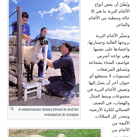
ويُظَنُ أن بعض أنواع
الأغنام البرية ما هي إلا
حالة وسطية بين الأغنام
والماعز.
وتتميَّز الأغنام البرية
بروحها العالية وجسارتها،
واعتمادها على نفسها.
وهي تواجه أشرس
عواصف الشتاء بشجاعة
وتتسلق المرتفعات
لمستويات لا يستطيع أي
حيوان آخر أن يصل إليها.
وتعيش الأغنام البرية في
مجموعات وسط الجبال
والهضاب، في النصف
الشمالي للكرة الأرضية.
A veterinarian draws blood to test for
resistance to scrapie
وتنحدر كل السلالات
الأليفة من
الأغنام من
نوعين من