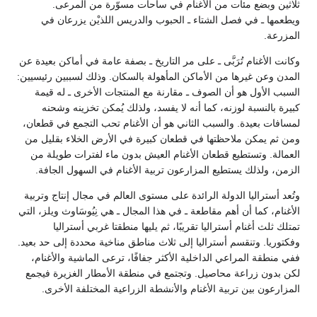
ثلاثين وبضع مئات من الأغنام في ساحات مسوّرة من المرعى.
ويطعمها ـ في فصل الشتاء ـ الحبوب والدريس اللذيْن يزرعان في
المزرعة.
وكانت الأغنام تُرَبَّى ـ على مر التاريخ ـ بصفة عامة في أماكن بعيدة عن
المدن وعن غيرها من الأماكن المأهولة بالسكان. وذلك لسببين رئيسيين:
السبب الأول هو أن الصوف ـ مقارنة مع المنتجات الأخرى ـ له قيمة
كبيرة بالنسبة لوزنه، كما أنه لا يفسد، ولذلك يُمكن تخزينه وشحنه
لمسافات بعيدة. والسبب الثاني هو أن الأغنام تحب التجمع في قطعان،
ومن ثم يمكن ملاحظتها في قطعان كبيرة في الأرض الخلاء بقليل من
العمالة. وتستطيع قطعان الأغنام العيش بدون ماء لفترات طويلة من
الزمن، ولذلك يستطيع المزارعون تربية الأغنام في السهول الجافة.
وتُعد أستراليا الدولة الرائدة على مستوى العالم في مجال إنتاج وتربية
الأغنام، كما أن أهم مقاطعة ـ في هذا المجال ـ هي نِيُوسَاوث ويلز، التي
تمتلك ثلث أغنام أستراليا تقريبًا، ثم يليها منطقتا غربي أستراليا
وفكتوريا. وتنقسم أستراليا إلى ثلاث مناطق مناخية محددة إلى حد بعيد.
ففي منطقة المراعي الداخلية الأكثر جفافًا، ترعى الماشية والأغنام،
لكن بدون زراعة محاصيل. وتجتمع في منطقة الأمطار الغزيرة فيجمع
المزارعون بين تربية الأغنام والأنشطة الزراعية المختلفة الأخرى.