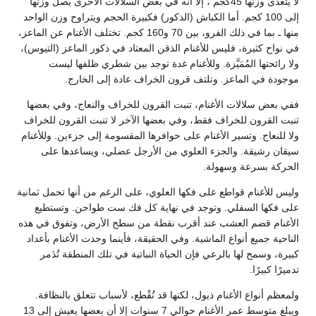
لا يتعدى وزنها 45كجم ، إلاّ أنه في بعض السلالات الأخرى يصل وزنها
إلى 100 كجم. أما الكباش (الذكور) فكبيرة الحجم ويتراوح وزن الواحد
منها ـ بما في ذلك الفرو، بين 70 و160 كجم. تختلف الأغنام عن الماعز،
في نواح كثيرة، فليس للأغنام الذقن المعتاد في ذكور الماعز (التيوس)،
ولا رائحتها المُمَيَّزة. وللأغنام غدة توجد بين شطري ظلفها ليست
موجودة في الماعز. وتلتف قرون الخراف عادة إلى الخارج.
ففي بعض سلالات الأغنام، تنبت القرون للخراف والنعاج، وفي بعضها
تنبت القرون للخراف فقط، وفي بعضها الآخر لا تنبت القرون للخراف
ولا للنعاج. وتسير الأغنام على حوافرها المقسومة إلى جزءين. وللأغنام
سيقان رشيقة. والجزء العلوي من الأرجل عضلي، ويساعدها على
الحركة بسرعة وسهولة.
وليس للأغنام قواطع على فكها العلوي، على الرغم من أنها تحمل ثمانية
على فكها السفلي. وتوجد في نهاية كل فك ست طواحن. وتستطيع
الأغنام قضم العشب عند أقرب نقطة من سطح الأرض، وتفوق في هذه
الناحية جميع أنواع الماشية. وفي الحقيقة، فأينما وجدت الأغنام بأعداد
كبيرة، وسمح لها بالرعي فإن الحياة النباتية في تلك المنطقة تُدَمر
تدميرًا كبيرًا.
ولمعظم أنواع الأغنام ذيول، لكنها قد تُقْطع، لأسباب تتعلق بالنظافة.
ويبلغ متوسط عمر الأغنام حوالي 7 سنوات إلا أن بعضها يعيش إلى 13