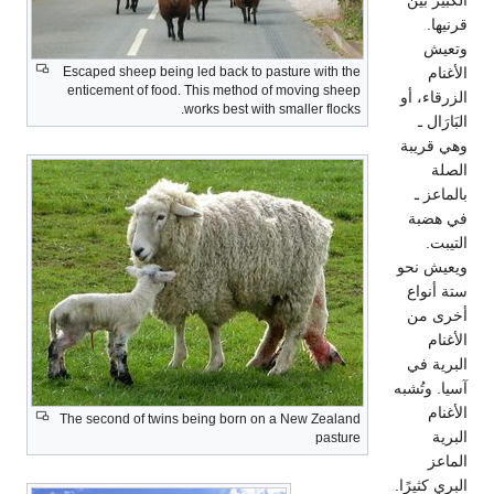
قرنيها.
وتعيش
الأغنام
Escaped sheep being led back to pasture with the
enticement of food. This method of moving sheep
الزرقاء، أو
works best with smaller flocks.
البَارَال ـ
وهي قريبة
الصلة
بالماعز ـ
في هضبة
التيبت.
ويعيش نحو
ستة أنواع
أخرى من
الأغنام
البرية في
آسيا. وتُشبه
الأغنام
The second of twins being born on a New Zealand
البرية
pasture
الماعز
البري كثيرًا.