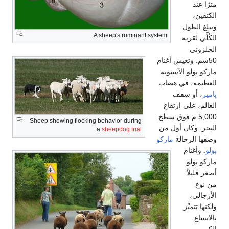
مترًا عند
الكتفين،
ويبلغ الطول
A sheep's ruminant system
الكُلِّي لقرنه
الحلزوني
50سم. وتعيش أغنام
ماركو بولو الآسيوية
العظيمة، في هضاب
پامير
، أو سقف
العالم، على ارتفاع
5,000 م فوق سطح
Sheep showing flocking behavior during
البحر. وكان أول من
a
sheepdog trial
وصفها الرحالة
ماركو
بولو
. وأغنام
ماركو بولو
أصغر قليلاً
من نوع
الأرجالي،
ولكنها تتميِّز
بالاتساع
الكبير بين