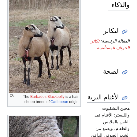
والذكاء
التكاثر
المقالة الرئيسية:
تكاثر
الخراف المستأنسة
الصحة
الأغنام البرية
The
Barbados Blackbelly
is a hair
sheep breed of
Caribbean
origin.
هجين التشفيوت
والليستر: الأغنام تمد
الناس بالملابس
والطعام، ويصنع من
الشعر الصوفي الدافئ