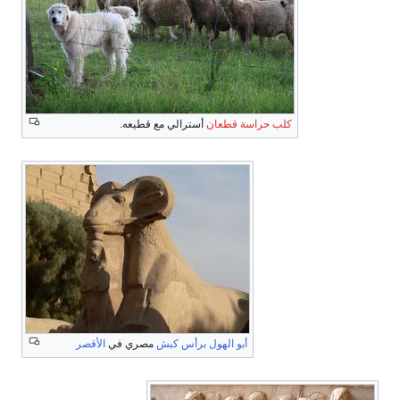
كلب حراسة قطعان
أسترالي مع قطيعه.
أبو الهول برأس كبش
مصري في
الأقصر