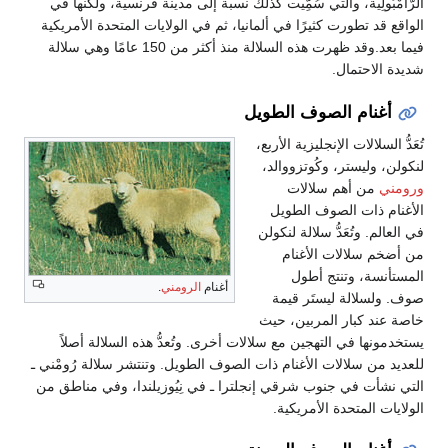
الرَّامْبُولِية، والتي سُمًِّيت كذلك نسبة إلى مدينة فرنسية، ولكنها في
الواقع قد تطورت كثيرًا في ألمانيا، ثم في الولايات المتحدة الأمريكية
فيما بعد.وقد ظهرت هذه السلالة منذ أكثر من 150 عامًا وهي سلالة
شديدة الاحتمال.
أغنام الصوف الطويل
تُعَدُّ السلالات الإنجليزية الأربع،
لنكولن، وليستر، وكُوتزووالد،
ورومني
من أهم سلالات
الأغنام ذات الصوف الطويل
في العالم. وتُعَدُّ سلالة لنكولن
من أضخم سلالات الأغنام
المستأنسة، وتنتج أطول
أغنام
الرومني
.
صوف. ولسلالة ليستَر قيمة
خاصة عند كبار المربين، حيث
يستخدمونها في التهجين مع سلالات أخرى. وتُعدُّ هذه السلالة أصلاً
للعديد من سلالات الأغنام ذات الصوف الطويل. وتنتشر سلالة رُومْني ـ
التي نشأت في جنوب شرقي إنجلترا ـ في نِيُوزيلندا، وفي مناطق من
الولايات المتحدة الأمريكية.