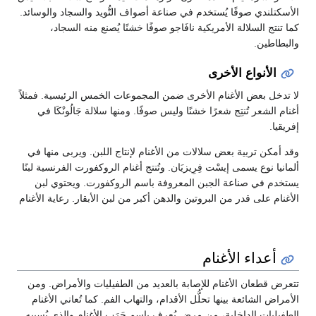
الأسكتلندي صوفًا يُستخدم في صناعة أصواف التُّويد والسجاد والوسائد.
كما تنتج السلالة الأمريكية نافَاجو صوفًا خشنًا يُصنع منه السجاد،
والبطاطين.
الأنواع الأخرى
لا تدخل بعض الأغنام الأخرى ضمن المجموعات الخمس الرئيسية. فمثلاً
أغنام الشعر تُنتِج شعرًا خشنًا وليس صوفًا. ومنها سلالة جَالُونْكَا في
إفريقيا.
وقد أمكن تربية بعض سلالات من الأغنام لإنتاج اللبن. ويربى منها في
ألمانيا نوع يسمى إيسْت فِرِيزيَان. وتُنتج أغنام الروكفورت الفرنسية لبنًا
يستخدم في صناعة الجبن المعروفة باسم الروكفورت. ويحتوي لبن
الأغنام على قدر من البروتين والدهن أكبر من لبن الأبقار. رعاية الأغنام
أعداء الأغنام
تتعرض قطعان الأغنام للإصابة بالعديد من الطفيليات والأمراض. ومن
الأمراض الشائعة بينها تحلُّل الأقدام، والتهاب الفم. كما تُعاني الأغنام
الطفيليات الداخلية، من مرض يُعرف باسم جَرَب الأغنام والذي يُسببه