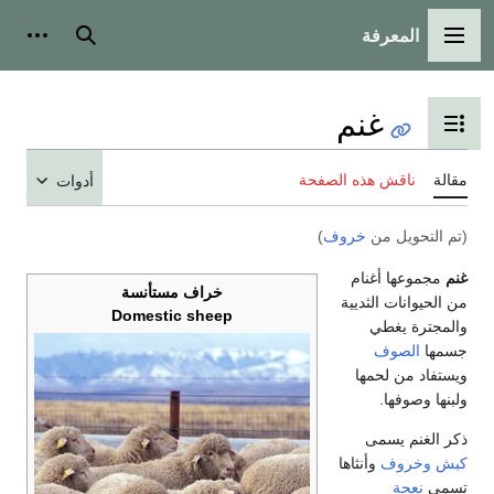
المعرفة
القائمة الرئيسية
بحث
أدوات
غنم
تبديل عرض جدول المحتويات
مقالة
ناقش هذه الصفحة
أدوات
(تم التحويل من
خروف
)
غنم
مجموعها أغنام
خراف مستأنسة
من الحيوانات الثديية
Domestic sheep
والمجترة يغطي
جسمها
الصوف
ويستفاد من لحمها
ولبنها وصوفها.
ذكر الغنم يسمى
كبش
وخروف
وأنثاها
تسمى
نعجة