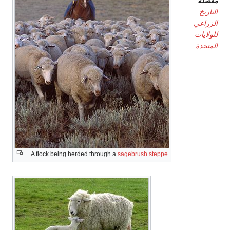
مفصلة
:
التاريخ
الزراعي
للولايات
المتحدة
A flock being herded through a
sagebrush
steppe