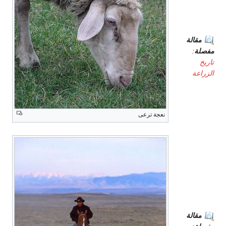
التاريخ
مقالة
مفصلة
:
تاريخ
الزراعة
في
نعجة ترعى
اوروبا
في
الأمريكتين
مقالة