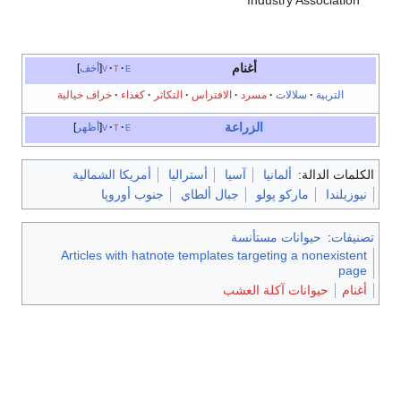
Industry Association
أغنام
e
t
v
أخف
التربية
سلالات
مسرد
الافتراس
التكاثر
كغذاء
خراف خيالية
الزراعة
e
t
v
أظهر
الكلمات الدالة:
ألمانيا
آسيا
أستراليا
أمريكا الشمالية
نيوزيلندا
ماركو پولو
جبال ألطاي
جنوب أوروپا
تصنيفات
:
حيوانات مستأنسة
Articles with hatnote templates targeting a nonexistent
page
أغنام
حيوانات آكلة العشب