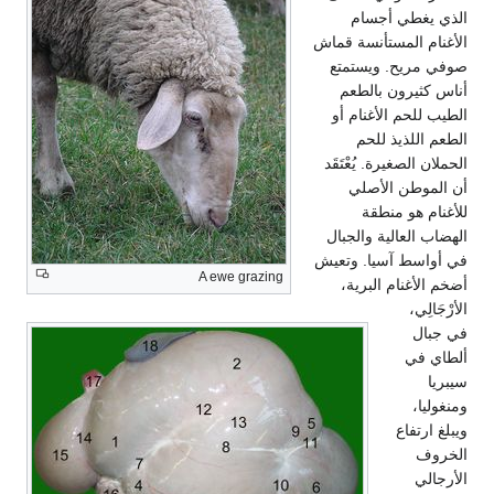
الذي يغطي أجسام
الأغنام المستأنسة قماش
صوفي مريح. ويستمتع
أناس كثيرون بالطعم
الطيب للحم الأغنام أو
الطعم اللذيذ للحم
الحملان الصغيرة. يُعْتَقَد
أن الموطن الأصلي
للأغنام هو منطقة
الهضاب العالية والجبال
في أواسط آسيا. وتعيش
A ewe grazing
أضخم الأغنام البرية،
الأرْجَالِي،
في جبال
ألطاي في
سيبريا
ومنغوليا،
ويبلغ ارتفاع
الخروف
الأرجالي