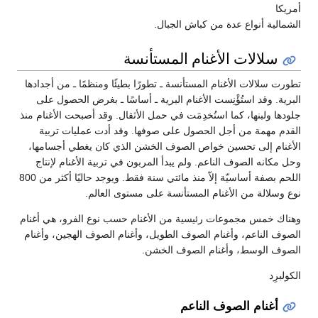
أمريكا
الشمالية أنواع عدة من كباش الجبال.
سلالات الأغنام المستأنسة
تطورت سلالات الأغنام المستأنسة ـ تطورًا بطيئًا ومنظمًا ـ من أجدادها
البرية. وقد استُؤْنِست الأغنام البرية ـ أساسًا ـ بغرض الحصول على
جلودها ولبنها، كما استُخدِمَت في حمل الأثقال. وقد أصبحت الأغنام منذ
القدم مهمة من أجل الحصول على صوفها. وقد أدت عمليات تربية
الأغنام إلى تحسين خواص الصوف الخشن الذي كان يغطي أجسامها،
وحل مكانه الصوف الناعم. ولم يبدأ المربون في تربية الأغنام لإنتاج
اللحم بصفة أساسيّة إلاّ منذ مائتي سنة فقط. ويوجد حاليًا أكثر من 800
نوع وسلالة من الأغنام المستأنسة على مستوى العالم.
وهناك خمس مجموعات رئيسية من الأغنام حسب نوع الفرو، هي أغنام
الصوف الناعم، وأغنام الصوف الطويل، وأغنام الصوف الهجين، وأغنام
الصوف الوسط، وأغنام الصوف الخشن.
الكولبرِد
أغنام الصوف الناعم