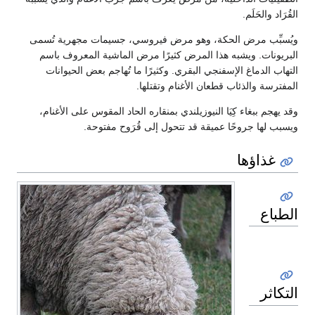
القُرَاد والحَلَم.
ويُسبِّب مرض الحكة، وهو مرض فيروسي، جسيمات مجهرية تُسمى
البريونات. ويشبه هذا المرض كثيرًا مرض الماشية المعروف باسم
التهاب الدماغ الإسفنجي البقري. وكثيرًا ما تُهاجم بعض الحيوانات
المفترسة والذئاب قطعان الأغنام وتقتلها.
وقد يهجم ببغاء كِيَا النيوزيلندي بمنقاره الحاد المقوس على الأغنام،
ويسبب لها جروحًا عميقة قد تتحول إلى قُرَوح مفتوحة.
غذاؤها
الطباع
التكاثر