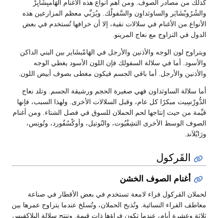
كذلك من مصادر الصوف. ومن أهم أنواع هذه الأغنام الهَامبِشَايِرْ
والشُرُوبْشَايَر والساوثداوِن والسَّفولْك. ويُرَبِّي معظم المزارعين هذه
الأنواع من الأغنام في سلالات نقية، إلا أن خرافها تُستخدم في بعض
الدول في التزاوج مع نعاج المرينو.
ويتراوح لون الوجه والأذنين والأرجل في الهَامْبشَاير بين البني الداكن
والأسود. أما في سلالة السفولك فإن اللون الأسود يغطي الوجه
والأذنين والأرجل. أما باقي الجسم فيكون مغطى بصوف أبيض اللون.
أما سلالة الساوثداون فهي صغيرة الحجم ورشيقة الجسم. وتلد نعاج
الدُّورْسِيت مبكرًا كل عام، وقبل السلالات الأخرى. ولهذا السبب، فإنها
قيِّمة من حيث إنتاجها لحم الحملان للسوق في فصل الشتاء. ومن أغنام
الصوف الوسط الأخرى التشِفْيُوت، والنُوتيل، وأوكْسُفُورد، وتُونِس،
ورَايْلاَند.
القَركول
أغنام الصوف الخشن
لحملان القركول فراء لامعة تستخدم في بعض الأقطار في صناعة
معاطف الفراء النسائية. وتُذبح الحملان، وتُسلخ عندما يتراوح عمرها بين
ثلاثة وعشرة أيام، عندما تكون فراؤها ذات قيمة. وتنتج سلالة البلاكفيس