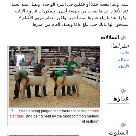
سنة. وتلد النعجة حَمَلاً أو حَمَلين في المرة الواحدة. وتصل مدة الحمل
عند الأغنام إلى ما يقرب من خمسة أشهر. ويمكن أن تتزاوج الإناث
مبكرًا، عندما يبلغ عمرها ستة أشهر، ولكن معظم مربي الأغنام لا
يسمحون لها بذلك حتى تبلغ عامًا ونصف العام من عمرها.
السلالات
انظر أيضاً:
قائمة
سلالات
الأغنام
غذاؤها
Sheep being judged for adherence to their
breed
standard
, and being held by the most common method
of restraint
السلوك