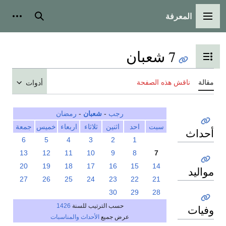
المعرفة
القائمة الرئيسية
بحث
أدوات
7 شعبان
تبديل عرض جدول المحتويات
مقالة
ناقش هذه الصفحة
أدوات
رجب
-
شعبان
-
رمضان
سبت
احد
اثنين
ثلاثاء
اربعاء
خميس
جمعة
أحداث
6
5
4
3
2
1
13
12
11
10
9
8
7
20
19
18
17
16
15
14
مواليد
27
26
25
24
23
22
21
30
29
28
حسب الترتيب للسنة
1426
وفيات
عرض جميع
الأحداث والمناسبات