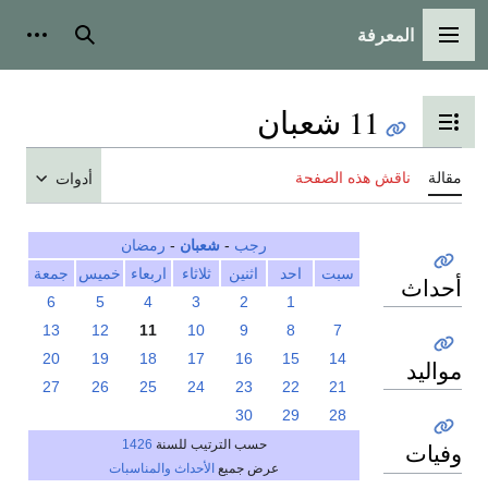
المعرفة
القائمة الرئيسية
بحث
أدوات
11 شعبان
تبديل عرض جدول المحتويات
مقالة
ناقش هذه الصفحة
أدوات
رجب
-
شعبان
-
رمضان
سبت
احد
اثنين
ثلاثاء
اربعاء
خميس
جمعة
أحداث
6
5
4
3
2
1
13
12
11
10
9
8
7
20
19
18
17
16
15
14
مواليد
27
26
25
24
23
22
21
30
29
28
حسب الترتيب للسنة
1426
وفيات
عرض جميع
الأحداث والمناسبات