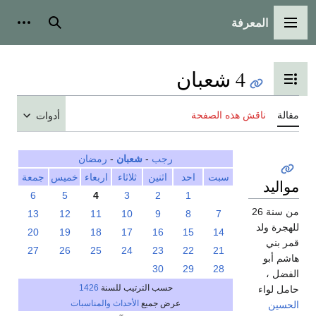
المعرفة
القائمة الرئيسية
بحث
أدوات
4 شعبان
تبديل عرض جدول المحتويات
مقالة
ناقش هذه الصفحة
أدوات
رجب
-
شعبان
-
رمضان
سبت
احد
اثنين
ثلاثاء
اربعاء
خميس
جمعة
مواليد
6
5
4
3
2
1
من سنة 26
13
12
11
10
9
8
7
للهجرة ولد
20
19
18
17
16
15
14
قمر بني
27
26
25
24
23
22
21
هاشم أبو
30
29
28
الفضل ،
حسب الترتيب للسنة
1426
حامل لواء
عرض جميع
الأحداث والمناسبات
الحسين