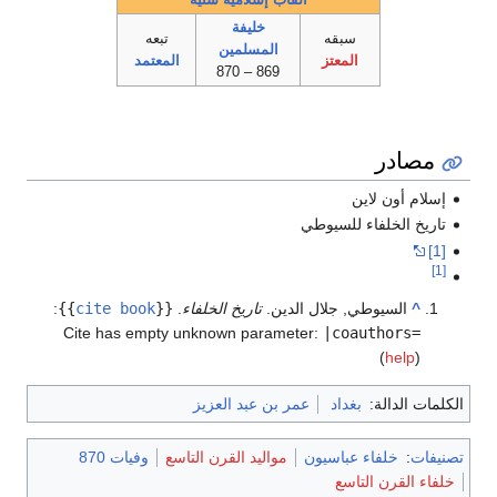
خليفة
سبقه
تبعه
المسلمين
المعتز
المعتمد
869 – 870
مصادر
إسلام أون لاين
تاريخ الخلفاء للسيوطي
[1]
[1]
^
السيوطي, جلال الدين.
تاريخ الخلفاء
.
{{
cite book
}}
:
Cite has empty unknown parameter:
|coauthors=
(
help
)
الكلمات الدالة:
بغداد
عمر بن عبد العزيز
تصنيفات
:
خلفاء عباسيون
مواليد القرن التاسع
وفيات 870
خلفاء القرن التاسع