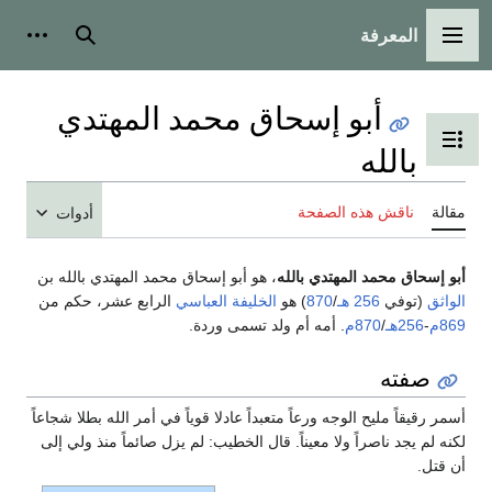
المعرفة
القائمة الرئيسية
بحث
أدوات
أبو إسحاق محمد المهتدي
تبديل عرض جدول المحتويات
بالله
مقالة
ناقش هذه الصفحة
أدوات
أبو إسحاق محمد المهتدي بالله
، هو أبو إسحاق محمد المهتدي بالله بن
الواثق
(توفي
256 هـ
/
870
) هو
الخليفة
العباسي
الرابع عشر، حكم من
869م
-
256هـ
/
870م
. أمه أم ولد تسمى وردة.
صفته
أسمر رقيقاً مليح الوجه ورعاً متعبداً عادلا قوياً في أمر الله بطلا شجاعاً
لكنه لم يجد ناصراً ولا معيناً. قال الخطيب: لم يزل صائماً منذ ولي إلى
أن قتل.