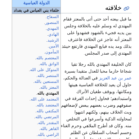
الدولة العباسية
خلافته
خلفاء بني العباس في بغداد
السفاح
.
ما قبل بيعته أحد حتى أتى بالمعتز فقام
المنصور
.
المهتدي له وسلم عليه بالخلافة وجلس
المهدي
.
بين يديه فجيء بالشهود فشهدوا على
الهادي
.
المعتز أنه عاجز عن الخلافة فاعترف
الرشيد
.
بذلك ومد يده فبايع المهتدي فارتفع حينئذ
الأمين
.
المأمون
.
المهتدي إلى صدر المجلس.
المعتصم بالله
.
كان الخليفة المهتدي بالله رجلا تقيا
الواثق بالله
.
المتوكل على الله
.
شجاعا حازما محبا للعدل متقيدا بسيرة
المنتصر بالله
.
عمر بن عبد العزيز
في العدالة والحكم،
المستعين بالله
.
حاول أن يعيد للخلافة العباسية هيبتها
المعتز بالله
.
ومكانتها، ويوقف طغيان الأتراك
المهتدي بالله
.
واستبدادهم؛ فحاول إحداث الفرقة في
المعتمد على الله
.
صفوفهم وضرب بعضهم ببعض لإضعافهم
المعتضد بالله
.
المكتفي بالله
.
وبث الخلاف بينهم، ولكنهم انتبهوا
المرتضي بالله
.
لمحاولته الذكية وأسرعوا في التخلص
المقتدر بالله
.
منه. وكان قد أطرح الملاهي وحرم الغناء
القاهر بالله
.
وحسم أصحاب السلطان عن الظلم
الراضي بالله
.