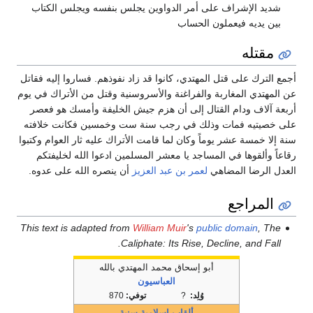
شديد الإشراف على أمر الدواوين يجلس بنفسه ويجلس الكتاب
بين يديه فيعملون الحساب
مقتله
أجمع الترك على قتل المهتدي، كانوا قد زاد نفوذهم. فساروا إليه فقاتل
عن المهتدي المغاربة والفراغنة والأسروسنية وقتل من الأتراك في يوم
أربعة آلاف ودام القتال إلى أن هزم جيش الخليفة وأمسك هو فعصر
على خصيتيه فمات وذلك في رجب سنة ست وخمسين فكانت خلافته
سنة إلا خمسة عشر يوماً وكان لما قامت الأتراك عليه ثار العوام وكتبوا
رقاعاً وألقوها في المساجد يا معشر المسلمين ادعوا الله لخليفتكم
العدل الرضا المضاهي
لعمر بن عبد العزيز
أن ينصره الله على عدوه.
المراجع
This text is adapted from
William Muir
's
public domain
, The
Caliphate: Its Rise, Decline, and Fall.
أبو إسحاق محمد المهتدي بالله
العباسيون
وُلِد:
?
توفي:
870
ألقاب إسلامية سنية