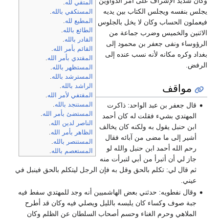
وكان شديد الإشراف على أمر الدواوين
المتقي لله
.
يجلس بنفسه ويجلس الكتاب بين يديه
المستكفي بالله
.
المطيع لله
.
فيعملون الحساب وكان لا يخل بالجلوس
الطائع بالله
.
الاثنين والخميس وضرب جماعة من
القادر بالله
.
الرؤوساء ونفى جعفر بن محمود إلى
القائم بأمر الله
.
بغداد وكره مكانه لأنه نسب عنده إلى
المقتدي بأمر الله
.
الرفض.
المستظهر بالله
.
المسترشد بالله
.
مواقف
الراشد بالله
.
المقتفي لأمر الله
.
قال جعفر بن عبد الواحد: ذاكرت
المستنجد بالله
.
المستضئ بأمر الله
.
المهتدي بشيء فقلت له كان أحمد
الناصر لدين الله
.
ابن حنبل يقول به ولكنه كان يخالف
الظاهر بأمر الله
.
أشير إلى ما مضى من آبائه فقال
المستنصر بالله
.
رحم الله أحمد ابن حنبل والله لو
المستعصم بالله
.
جاز لي أن أتبرأ من أبي لتبرأت منه
ثم قال لي: تكلم بالحق وقل به فإن الرجل ليتكلم بالحق فينبل في
عيني.
وقال نفطويه: حدثني بعض الهاشميين أنه وجد للمهتدي سفط فيه
جبة صوف وكساء كان يلبسه بالليل ويصلي فيه وكان قد أطرح
الملاهي وحرم الغناء وحسم أصحاب السلطان عن الظلم وكان