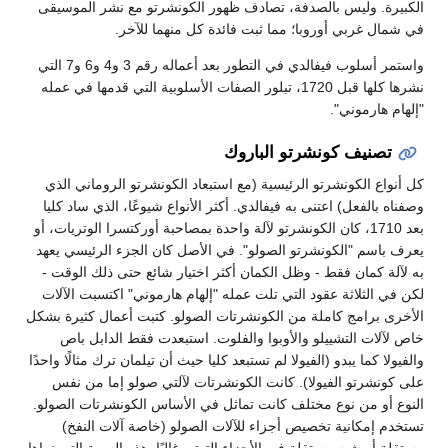
الكبيرة. وليس بالصدفة، تصادف ظهور الكونشرتو مع نشر الموسيقى
في شمال غربي أوروبا؛ مما ثبت فائدة كل منهما للآخر.
واستمر أسلوب فيفالدي في التطور بعد أعماله رقم 3 و4 و6 و7 التي
نشرها كلها قبل 1720، تبلور الصفات الأسلوبية التي قدمها في عمله
"إلهام هارموني".
تصنيف كونشرتو الباروك
كل أنواع الكونشرتو الرئيسية (مع استبعاد الكونشرتو الروماني الذي
وصفناه بالفعل) اعتنى به فيفالدي. أكثر الأنواع شيوعًا، الذي ساد كليا
بعد 1710، كان الكونشرتو لآلة واحدة بمصاحبة أوركتسرا الوتريات، أو
يعرف باسم "الكونشرتو الصولو". في الأصل كان الجزء الرئيسي يعهد
به لآلة كمان فقط - وظل الكمان أكثر اختيار شائع حتى ذلك الوقت -
لكن في الثلاثة عقود التي تلت عمله "إلهام هارموني" اكتسبت الآلات
الأخرى برامج كاملة من الكونشرتات الصولو. كتبت أعمال كثيرة بشكل
خاص لآلات التشييلو والأوبوا والفلوت. استبعدت فقط الدابل باص
والفيولا كما يبدو (الفيولا لم تستبعد كليا حيث أن تيلمان ترك مثالًا واحدًا
على كونشرتو الفيولا). كانت الكونشرتات لآلتي صولو إما من نفس
النوع أو من نوع مختلف كانت تماثل في الأساس الكونشرتات الصولو.
تستخدم إمكانية تخصيص أجزاء للآلات الصولو (خاصة آلات النفخ)