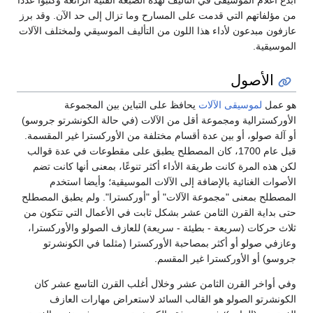
أبدع أعلام الموسيقى في التأليف لهذه الصبغة الفنية الرائعة وكتبوا عددا
من مؤلفاتهم التي قدمت على المسارح وما تزال إلى حد الآن. وقد برز
عازفون مبدعون لأداء هذا اللون من التأليف الموسيقي ولمختلف الآلات
الموسيقية.
الأصول
هو عمل
لموسيقى الآلات
يحافظ على التباين بين المجموعة
الأوركسترالية ومجموعة أقل من الآلات (في حالة الكونشرتو جروسو)
أو آلة صولو، أو بين عدة أقسام مختلفة من الأوركسترا غير المقسمة.
قبل عام 1700، كان المصطلح يطبق على مقطوعات في عدة قوالب
لكن هذه المرة كانت طريقة الأداء أكثر تنوعًا، بمعنى أنها كانت تضم
الأصوات الغنائية بالإضافة إلى الآلات الموسيقية؛ وأيضا استخدم
المصطلح بمعنى "مجموعة الآلات" أو "أوركسترا". ولم يطبق المصطلح
حتى بداية القرن الثامن عشر بشكل ثابت في الأعمال التي تتكون من
ثلاث حركات (سريعة - بطيئة - سريعة) للعازف الصولو والأوركسترا،
وعازفي صولو أو أكثر بمصاحبة الأوركسترا (مثلما في الكونشرتو
جروسو) أو الأوركسترا غير المقسم.
وفي أواخر القرن الثامن عشر وخلال أغلب القرن التاسع عشر كان
الكونشرتو الصولو هو القالب السائد لاستعراض مهارات العازف