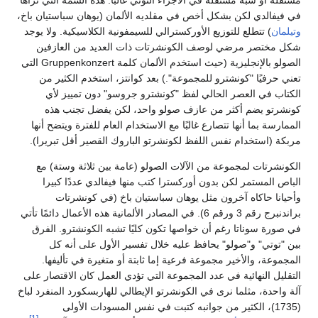
مستقلة أو شبه مستقلة في الأجزاء التوتي غالبًا. هذه السمة التي نراها
في فيفالدي لكن بشكل أخص في مقلديه الألمان (يوهان سباستيان باخ،
وتيلمان
) تتطلع للتوزيع الأوركسترالي للسيمفونية الكلاسيكية. ولا يوجد
شكل مختصر مرضي لوصف الكونشرتات ذات العديد من العازفين
الصولو بالإنجليزية (حيث استخدم الألمان كلمة Gruppenkonzert التي
تعني حرفيًا "كونشترو للمجموعة".) بعد كوانتز، استخدم الكثير من
الكتاب في العصر الحالي لفظ "كونشترو جروسو" دون تمييز لأي
كونشرتو يضم أكثر من عازف صولو واحد، لكن يفضل تجنب هذه
الممارسة بما أنها تتصارع غالبًا مع الاستخدام العام للفترة ويتضح أنها
مربكة (استخدام نفس اللفظ لكونشرتو الباروك القصير أقل تبريرا).
الكونشرتات لمجموعة من الآلات الصولو (عامة بين ثلاثة وستة) مع
الباص المستمر لكن بدون أوركسترا كتب منها فيفالدي عددًا كبيرا
وأحيانا حاكاه آخرون مثل يوهان سباستيان باخ (في كونشرتات
براندنبرج رقم 3 ورقم 6). في المصادر الألمانية هذه الأعمال دائمًا تأتي
في صورة سوناتا رغم أن خواصها تكون كليًا تشبه الكونشترو. الفرق
بين "توتي" و"صولو" يحافظ عليه خلال تفسير الأول على أنه كل
المجموعة، والأخير مجموعة فرعية إما ثابتة أو متغيرة في تأليفها.
التقليل النهائية في عدد المجموعة التي تؤدي العمل كان الاقتصار على
آلة واحدة، مثلما نرى في الكونشرتو الإيطالي للهاربسكورد المنفرد لباخ
(1735)، الكثير من جوانبه كتبت في نفس المسودات الأولى