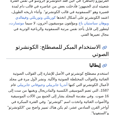
الفرتيوزو (الماهر)؛ في حين فقد الكونشرتو جروسو في نفس الفترة
شعبيته لدى الجمهور؛ فأدخلت بعض من عناصره في قالب دام لمدة
قصيرة وهو "السمفونية في قالب الكونشرتو". وأثناء تاريخه الطويل،
اعتمد الكونشرتو على أشكال اتخذها
كوريللي
وتوريللي
وفيفالدي
ويوهان سباستيان باخ
ومؤلفون موسيقيون آخرون، لا سيما
موتسارت
،
ليتطور إلى قابل يأخذ نفس مرتبة السمفونية والرباعية الوترية في
مجال تعبيرها الفني.
الاستخدام المبكر للمصطلح: الكونشرتو
الصوتي
إيطاليا
استخدم مصطلح كونشرتو في الأصل للإشارة إلى القوالب الصوتية
الغنائية والقوالب المختلطة الصوتية والآلية. ونشر لأول مرة في مجلد
لأعمال الكونشرتو التي كتبها
أندريا جابرييلي
وجيوفاني جابرييلي
عام
1587، التي تضم الموسيقى الكنسية والمادريجال ويغنيها من ست إلى
16 صوت. وفي مقدمة المجلد يشار إلى الجمع بين الآلات الموسيقية
والأصوات الغنائية واتخذت اسم "كونشرتو". وفي الفترة المبكرة في
أواخر القرن السادس عشر، لم يكن هناك تمييز واضح بين "الكونشرتو"
و"السنفونيا".