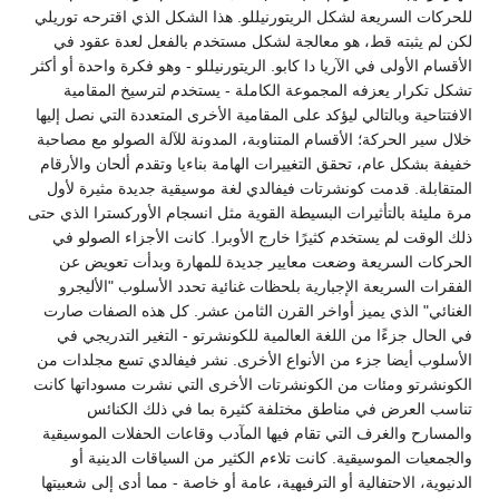
للحركات السريعة لشكل الريتورنيللو. هذا الشكل الذي اقترحه توريلي
لكن لم يثبته قط، هو معالجة لشكل مستخدم بالفعل لعدة عقود في
الأقسام الأولى في الآريا دا كابو. الريتورنيللو - وهو فكرة واحدة أو أكثر
تشكل تكرار يعزفه المجموعة الكاملة - يستخدم لترسيخ المقامية
الافتتاحية وبالتالي ليؤكد على المقامية الأخرى المتعددة التي نصل إليها
خلال سير الحركة؛ الأقسام المتناوبة، المدونة للآلة الصولو مع مصاحبة
خفيفة بشكل عام، تحقق التغييرات الهامة بناءيا وتقدم ألحان والأرقام
المتقابلة. قدمت كونشرتات فيفالدي لغة موسيقية جديدة مثيرة لأول
مرة مليئة بالتأثيرات البسيطة القوية مثل انسجام الأوركسترا الذي حتى
ذلك الوقت لم يستخدم كثيرًا خارج الأوبرا. كانت الأجزاء الصولو في
الحركات السريعة وضعت معايير جديدة للمهارة وبدأت تعويض عن
الفقرات السريعة الإجبارية بلحظات غنائية تحدد الأسلوب "الأليجرو
الغنائي" الذي يميز أواخر القرن الثامن عشر. كل هذه الصفات صارت
في الحال جزءًا من اللغة العالمية للكونشرتو - التغير التدريجي في
الأسلوب أيضا جزء من الأنواع الأخرى. نشر فيفالدي تسع مجلدات من
الكونشرتو ومئات من الكونشرتات الأخرى التي نشرت مسوداتها كانت
تناسب العرض في مناطق مختلفة كثيرة بما في ذلك الكنائس
والمسارح والغرف التي تقام فيها المآدب وقاعات الحفلات الموسيقية
والجمعيات الموسيقية. كانت تلاءم الكثير من السياقات الدينية أو
الدنيوية، الاحتفالية أو الترفيهية، عامة أو خاصة - مما أدى إلى شعبيتها