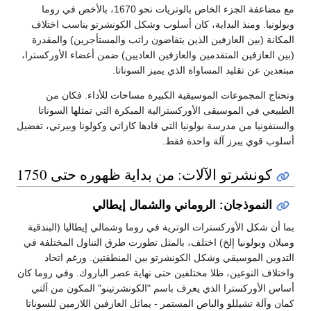
مع مضاعفة الجزء الخاص بالوتريات نحو 1670، بالأخص في روما
وبولونيا. ومنذ البداية، كان أسلوب وشكل الكونشرتو يناسب اختلاف
المكانة (بين العازفين الذين يتقاضون راتب والمستأجرين) والمقدرة
(بين العازفين المتقدمين والعازفين العاديين) ضمن أعضاء الأوركسترا،
مبتعدين عن تقليد المساواة الذي يميز السوناتا.
وتحتاج المجموعات الموسيقية الكبيرة مساحات للأداء. فكان من
الطبيعي في الموسيقى الأوركسترالية المبكرة التي تمثلها السوناتا
والسنفونيا من مدرسة بولونيا التي قادها كازاتي وكولونا وبيرتي، تفضيل
أسلوب قوي يبرز آلة واحدة فقط.
كونشرتو الآلات: من بداية ظهوره حتى 1750
النموذجان: الروماني والشمال إيطالي
بما أن شكل الأوركسترات الوترية في روما وشمالي إيطاليا (البندقية
وميلان وبولونيا إلخ) اختلف، بالمثل تطورت طرق التناول المختلفة في
التدوين الموسيقي وشكل الكونشرتو بين المنطقتين. ورغم اتحاد
واختلاف النوعين، ظلا مختلفين حتى نهاية عصر الباروك. وفي روما كان
أساس الأوركسترا الذي يعرف باسم "الكونشرتينو" المكون من آلتي
كمان وآلة تشيللو والباص المستمر - يماثل العازفين اللازمين للسوناتا