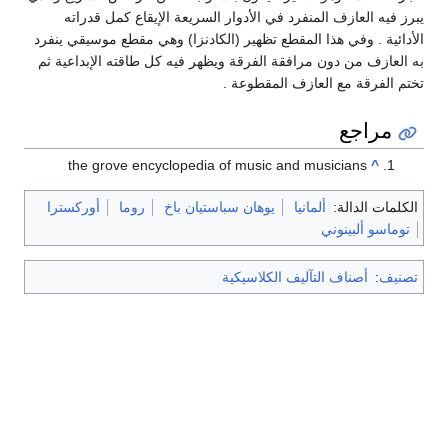
يبرز فيه العازف المنفرد في الأدوار السريعة الإيقاع كمل قدراته
الأدائية . وفي هذا المقطع تظهير (الكادنزا) وهي مقطع موسيقي ينفرد
به العازف من دون مرافقة الفرقة ويظهر فيه كل طاقته الإبداعية ثم
تختم الفرقة مع العازف المقطوعة .
مراجع
the grove encyclopedia of music and musicians
^
الكلمات الدالة:
ألمانيا
يوهان سباستيان باخ
روما
أوركسترا
توماسو ألبينوني
تصنيف
:
أصناف التآليف الكلاسيكية