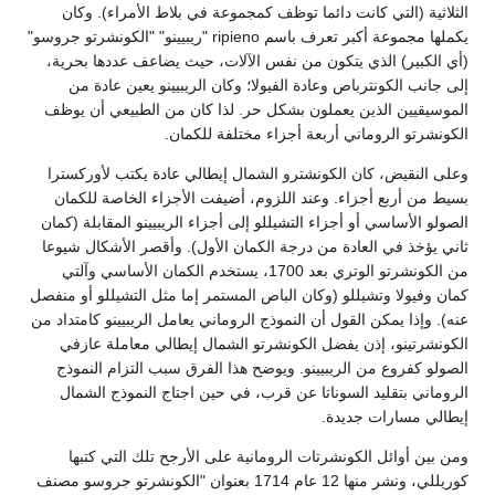
الثلاثية (التي كانت دائما توظف كمجموعة في بلاط الأمراء). وكان
يكملها مجموعة أكبر تعرف باسم ripieno "ريبيينو" "الكونشرتو جروسو"
(أي الكبير) الذي يتكون من نفس الآلات، حيث يضاعف عددها بحرية،
إلى جانب الكونترباص وعادة الفيولا؛ وكان الريبيينو يعين عادة من
الموسيقيين الذين يعملون بشكل حر. لذا كان من الطبيعي أن يوظف
الكونشرتو الروماني أربعة أجزاء مختلفة للكمان.
وعلى النقيض، كان الكونشترو الشمال إيطالي عادة يكتب لأوركسترا
بسيط من أربع أجزاء. وعند اللزوم، أضيفت الأجزاء الخاصة للكمان
الصولو الأساسي أو أجزاء التشيللو إلى أجزاء الريبيينو المقابلة (كمان
ثاني يؤخذ في العادة من درجة الكمان الأول). وأقصر الأشكال شيوعا
من الكونشرتو الوتري بعد 1700، يستخدم الكمان الأساسي وآلتي
كمان وفيولا وتشيللو (وكان الباص المستمر إما مثل التشيللو أو منفصل
عنه). وإذا يمكن القول أن النموذج الروماني يعامل الريبيينو كامتداد من
الكونشرتينو، إذن يفضل الكونشرتو الشمال إيطالي معاملة عازفي
الصولو كفروع من الريبيينو. ويوضح هذا الفرق سبب التزام النموذج
الروماني بتقليد السوناتا عن قرب، في حين اجتاج النموذج الشمال
إيطالي مسارات جديدة.
ومن بين أوائل الكونشرتات الرومانية على الأرجح تلك التي كتبها
كوريللي، ونشر منها 12 عام 1714 بعنوان "الكونشرتو جروسو مصنف