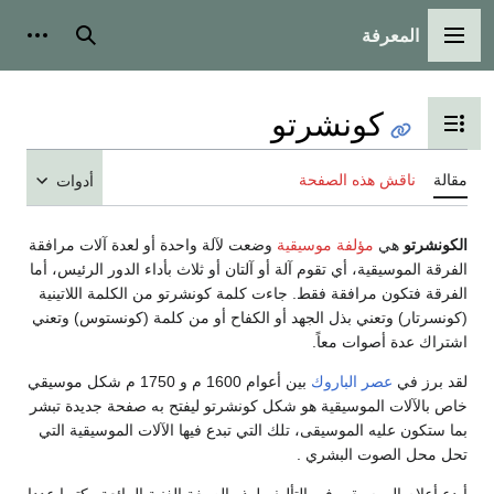
المعرفة
القائمة الرئيسية
بحث
أدوات
كونشرتو
تبديل عرض جدول المحتويات
مقالة
ناقش هذه الصفحة
أدوات
الكونشرتو
هي
مؤلفة موسيقية
وضعت لآلة واحدة أو لعدة آلات مرافقة
الفرقة الموسيقية، أي تقوم آلة أو آلتان أو ثلاث بأداء الدور الرئيس، أما
الفرقة فتكون مرافقة فقط. جاءت كلمة كونشرتو من الكلمة اللاتينية
(كونسرتار) وتعني بذل الجهد أو الكفاح أو من كلمة (كونستوس) وتعني
اشتراك عدة أصوات معاً.
لقد برز في
عصر الباروك
بين أعوام 1600 م و 1750 م شكل موسيقي
خاص بالآلات الموسيقية هو شكل كونشرتو ليفتح به صفحة جديدة تبشر
بما ستكون عليه الموسيقى، تلك التي تبدع فيها الآلات الموسيقية التي
تحل محل الصوت البشري .