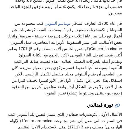
في حد ذاتها هامة تاريخيا) انه حين يكتب "صولو"، يمكن لآلة واحدة
فحسب أن تعزف؛ وعدا ذلك يكون ثلاثة أو أربعة عازفين للجزء الواحد
مقبولين.
في عام 1700، العازف البندقي
توماسو ألبينوني
كتب مجموعة من
السوناتا والكونشرتات تصنيف رقم 2. وتقدمت الست كونشرتات عن
أعمال توريللي بمراعاة الثلاث حركات (سريعة - بطيئة - سريعة) واتخاذ
بعض الأساليب التي تميز السنفونيا الأوبرالية المعاصرة. عمل ألبينوني
Concerti a cinque(كونشترو لخمس آلات مصنف رقم 5) 1707 يتطور
أكثر، فيعيد تعريف البناء الفوجي (لكن بالجمع مع الكتابة الصولو)
وتقديم أمثلة للحركات البطيئة الغنائية - هذه فضلت سابقا التراكيب
التآلفية البسيطة، أحيانا تحيط قسم مركزي بفقرة صولو سريعة. كان
من الطبيعي أن يقدم ألبينوني مجلد منفصل للكمان الرئيسي، لكن
استقلال هذا الجزء عن الكمان الأول في الأوركسترا يختلف كثيرا من
عمل لآخر، ولا يفرض الشكل أبدا. واتخذ مؤلفون آخرون من البندقية
(جيورجيو جينتلي وبنديتو مارتشلو) نفس المنهج.
ثورة فيفالدي
الأعمال الأولى لكونشرتات فيفالدي الذي ينتمي لنفس بلد ألبينوني كتب
في السنوات التي تصل إلى نشر مجموعته L’estro armonico (الإلهام
الهارموني) مصنف رقم 3 (1711) يمثل الاستخدام الأول المنتظم