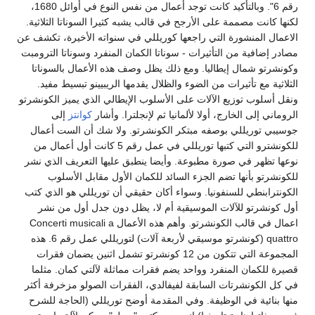
رقم 6". وبالتأكيد كانت توجد أعمال من نفس النوع في أوائل 1680،
لكنها كانت مصممة على الأرجح في قالب يشبه كثيرا السوناتا الثلاثية.
الاعمال المنشورة التي راجعها كوريللي في سنواته الأخيرة، تكشف عن
مصادر إضافية من التأثيرات - سوناتا الكمان المنفرد وسوناتا الترومبت
وكونشرتو شمال إيطاليا. ومع ذلك يظل وصف هذه الأعمال بالسوناتا
الثلاثية مع تأثيرات من الضوء والظلال يقدمها الريبيينو تبسيط مفيد.
ونقل أسلوب توزيع الآلات على الأسلوب الإيطالي الذي يميز الكونشرتو
الروماني إلى الخارج، أولا لألمانيا ثم لإنجلترا. وأشار
كوانتز
إلى
جوسيبي توريللي بوصفه مبتكر الكونشرتو. ولا شك أن الست أعمال
للكونشترو التي كتبها توريللي في عمل رقم 5 كانت أول أعمال من
نوعها تظهر في صورة مطبوعة. وأيضا ينطبق عليها التعريف الذي نشر
للكونشرتو بأنها تضم الجزء السائد للكمان الأول مقابل الأسلوب
الكونترابنطي للسنفونيا. وسواء أكان حقيقي أن توريللي هو الذي كتب
أول كونشرتو للآلات الموسيقية أم لا، يظل دون جدل أول من نشر
اعمال في قالب الكونشرتو. وأهم هذه الأعمال Concerti musicali a
quattro (كونشرتو موسيقي لأربعة آلات) لتوريللي عمل رقم 6. هذه
المجموعة التي تتكون من 12 كونشرتو تشمل اثنين يضمان فقرات
قصيرة للكمان المنفرد وواحد يضم فقرات مماثلة لآلتي كمان. مثلما
في كل الكونشرتات السابقة لفيفالدي، الفقرات الصولو مزخرفة أكثر
منها بنائية في الوظيفة. وفي المقدمة أوضح توريللي (الحاجة للشرح