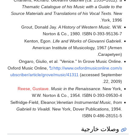
Charteris, Richard.
Giovanni Gabrieli (ca. 1555–1612): a
Thematic Catalogue of his Music with a Guide to the
Source Materials and Translations of his Vocal Texts
. New
York, 1996.
Grout, Donald Jay.
A History of Western Music
. W.W.
Norton & Co., 1980. ISBN 0-393-95136-7
Kenton, Egon.
Life and Works of Giovanni Gabrieli
.
American Institute of Musicology, 1967 (Armen
Carapetyen).
Ongaro, Giulio, et al. "Venice." In Grove Music Online.
Oxford Music Online,
http://www.oxfordmusiconline.com/s
ubscriber/article/grove/music/41311
(accessed September
22, 2009).
Reese, Gustave
.
Music in the Renaissance
. New York,
W.W. Norton & Co., 1954. ISBN 0-393-09530-4
Selfridge-Field, Eleanor,
Venetian Instrumental Music, from
Gabrieli to Vivaldi.
New York, Dover Publications, 1994.
ISBN 0-486-28151-5
وصلات خارجية