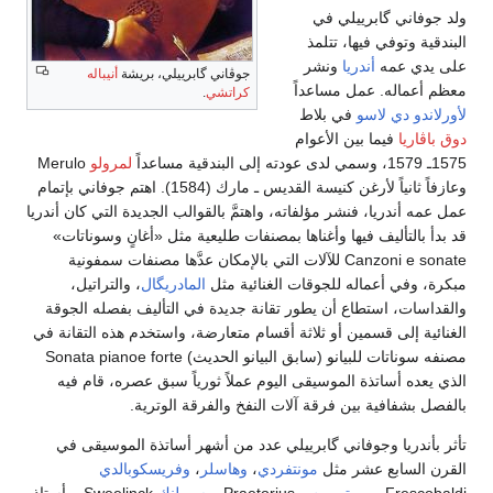
ولد جوفاني گابرييلي في
البندقية وتوفي فيها، تتلمذ
على يدي عمه
أندريا
ونشر
جوڤاني گابرييلي، بريشة
أنيباله
معظم أعماله. عمل مساعداً
كراتشي
.
لأورلاندو دي لاسو
في بلاط
دوق باڤاريا
فيما بين الأعوام
1575ـ 1579، وسمي لدى عودته إلى البندقية مساعداً
لمرولو
Merulo
وعازفاً ثانياً لأرغن كنيسة القديس ـ مارك (1584). اهتم جوفاني بإتمام
عمل عمه أندريا، فنشر مؤلفاته، واهتمَّ بالقوالب الجديدة التي كان أندريا
قد بدأ بالتأليف فيها وأغناها بمصنفات طليعية مثل «أغانٍ وسوناتات»
Canzoni e sonate للآلات التي بالإمكان عدَّها مصنفات سمفونية
مبكرة، وفي أعماله للجوقات الغنائية مثل
المادريگال
، والتراتيل،
والقداسات، استطاع أن يطور تقانة جديدة في التأليف بفصله الجوقة
الغنائية إلى قسمين أو ثلاثة أقسام متعارضة، واستخدم هذه التقانة في
مصنفه سوناتات للبيانو (سابق البيانو الحديث) Sonata pianoe forte
الذي يعده أساتذة الموسيقى اليوم عملاً ثورياً سبق عصره، قام فيه
بالفصل بشفافية بين فرقة آلات النفخ والفرقة الوترية.
تأثر بأندريا وجوفاني گابرييلي عدد من أشهر أساتذة الموسيقى في
القرن السابع عشر مثل
مونتفردي
،
وهاسلر
،
وفريسكوبالدي