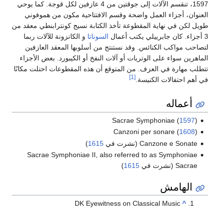
1597، تنقسم الآلات إلى جوقتين من 4 عازفين لكل قوجة. كما يوحي
العنوان، أجزاء العمل واضحة وقسم الافتتاحية مكون من هموفوني
طويل لكن في نهاية المقطوعة تأخذ الكتابة نسيج كونترابنطي معقد من
3 أجزاء. كان جابرييلي يكتب أعمال
السوناتا
و الكانزونة للآلات ربما
لتصاحب مواكب الكنائس. وقد نستنتج من أسلوبها المعقد العازفين
الماهرين سواء على الوتريات أو آلات النفخ أو الكيبورد. بعض الأجزاء
تتطلب مهارة في العزف. من المتوقع أن هذه المقطوعات احتلت مكانًا
[1]
في أهم احتفالات الكنيسة.
أعماله
Sacrae Symphoniae (
1597
)
Canzoni per sonare (
1608
)
Canzone e Sonate (نشرت في
1615
)
Sacrae Symphoniae II, also referred to as Symphoniae
Sacrae (نشرت في
1615
)
الهامش
DK Eyewitness on Classical Music
^