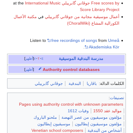
Free scores by جوڤاني گابرييلي
at the
International Music
Score Library Project
أعمال موسيقية مجانية من جوڤاني گابرييلي
في
مكتبة الأعمال
الكورالية المشاع (ChoralWiki)
Listen to
free recordings of songs
from
Umeå
.
Akademiska Kör
مدرسة البندقية الموسيقية
e
t
v
أظهر
Authority control databases
أظهر
الكلمات الدالة:
باڤاريا
البندقية
جوڤاني گابرييلي
تصنيفات
:
Pages using authority control with unknown parameters
مواليد عقد 1550
وفيات 1612
مؤلفون موسيقيون من عصر النهضة
ملحنو الباروك
مؤلفون موسيقيون إيطاليون
موسيقيون إيطاليون
أشخاص من البندقية
Venetian school composers