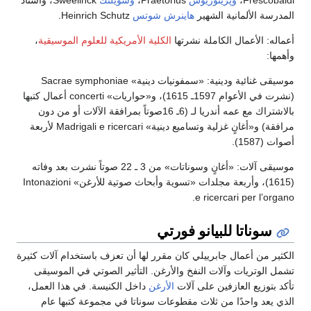
Frescobaldi،
وپريتوريوس
Praetorius،
وسويلنك
Sweelinck، وأستاذ
المدرسة الألمانية الشهير
هاينرش شوتس
Heinrich Schutz.
أعماله: الأعمال الكاملة نشرتها
الكلية الأمريكية للعلوم الموسيقية
،
وأهمها:
موسيقى غنائية ودينية: «سمفونيات دينية» Sacrae symphoniae
(نشرت في الأعوام 1597ـ 1615)، و«حواريات» concerti أعمال كتبها
بالاشتراك مع عمه أندريا لـ (6ـ 16صوتاً بمرافقة الآلات أو من دون
مرافقة) و«أغانٍ غزلية وتساميع دينية» Madrigali e ricercari لأربعة
أصوات (1587).
موسيقى آلات: «أغانٍ وسوناتات» من 3 ـ 22 صوتاً نشرت بعد وفاته
(1615)، وأربعة مجلدات «تسوية وأبحاث صوتية للأرغن» Intonazioni
e ricercari per l’organo.
سوناتا للبيانو فورتي
الكثير من أعمال جابرييلي كان مقرر لها أن تعزف باستخدام آلات كثيرة
تشمل الوتريات وآلات النفخ والأرغن. التأثير الصوتي في الموسيقى
تأكد بتوزيع العازفين على آلات
الأرغن
داخل الكنيسة. في هذا العمل،
الذي يعد واحدًا من ثلاث مقطوعات سوناتا في مجموعة كتبها عام