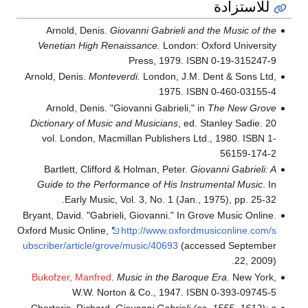
للاستزادة
Arnold, Denis.
Giovanni Gabrieli and the Music of the
Venetian High Renaissance.
London: Oxford University
Press, 1979. ISBN 0-19-315247-9
Arnold, Denis.
Monteverdi.
London, J.M. Dent & Sons Ltd,
1975. ISBN 0-460-03155-4
Arnold, Denis. "Giovanni Gabrieli," in
The New Grove
Dictionary of Music and Musicians
, ed. Stanley Sadie. 20
vol. London, Macmillan Publishers Ltd., 1980. ISBN 1-
56159-174-2
Bartlett, Clifford & Holman, Peter.
Giovanni Gabrieli: A
Guide to the Performance of His Instrumental Music
. In
Early Music, Vol. 3, No. 1 (Jan., 1975), pp. 25-32.
Bryant, David. "Gabrieli, Giovanni." In Grove Music Online.
Oxford Music Online,
http://www.oxfordmusiconline.com/s
ubscriber/article/grove/music/40693
(accessed September
22, 2009).
Bukofzer, Manfred
.
Music in the Baroque Era
. New York,
W.W. Norton & Co., 1947. ISBN 0-393-09745-5