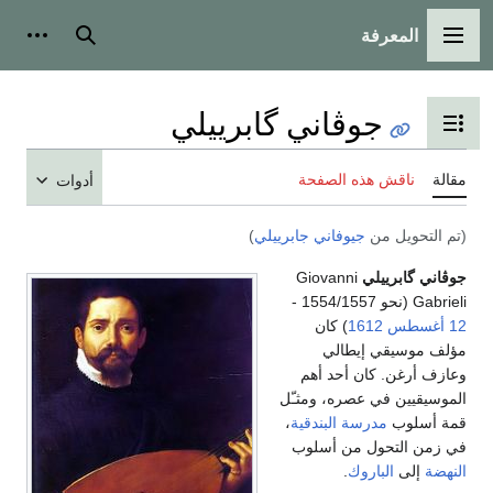
المعرفة
القائمة الرئيسية
بحث
أدوات
جوڤاني گابرييلي
تبديل عرض جدول المحتويات
مقالة
ناقش هذه الصفحة
أدوات
(تم التحويل من
جيوفاني جابرييلي
)
جوڤاني گابرييلي
Giovanni
Gabrieli (نحو 1554/1557 -
12 أغسطس
1612
) كان
مؤلف موسيقي إيطالي
وعازف أرغن. كان أحد أهم
الموسيقيين في عصره، ومثـّل
قمة أسلوب
مدرسة البندقية
،
في زمن التحول من أسلوب
النهضة
إلى
الباروك
.