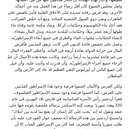
ولعل مجلس الشيوخ كان أقل رضاءً عن هذا العمل منه عن أعماله
الأخرى، وقد فرض رقابة شديدة على الأخلاق العامة فأمر بالقبض على
العاهرات ونفى ذوي الميول الجنسية الشاذة. ومع أنه خفّض الضرائب
فقد أعاد بناء الكلوسيوم وحمّامات كركلا، وشاد مكتبة عامة وقناة ماء
طولها أربعة عشر ميلاً، وحمّامات للبلدية جديدة، وبذل المال بسخاء
لإنشاء الحمّامات وقنوات الماء والطرق في جميع أنحاء الإمبراطوريّة،
وعمل على تخفيض فائدة الديون التي كانت ترهق المدينين فأقرض
المال من خزانة الدولة بفائدة أربعة في المائة، وأعطى الفقراء المال
من غير فائدة ليشتروا به أرضاً زراعية. وكانت نتيجة هذه الأعمال أن عمّ
الرخاء جميع أجزاء الإمبراطوريّة، وأن قدرت له وأثنت عليه، وأن خيل
إلى جميع الناس أن أورليوس التقي العظيم قد عاد إلى الأرض وإلى
السلطان.
ولكن الفرس والألمان اغتنموا فرصة وجود هذا الإمبراطور القدّيس
على العرش، كما اغتنموا فرصة وجود سميه الإمبراطور الفيلسوف،
فغزا أردشير رأس الأسرة الساسانية في فارس بلاد النهرين في عام
320 وهدد سوريا. وبعث إليه الاسكندر برسالة فلسفية يلومه فيها على
عنفه ويقول له إنه "يجب على كل إنسان أن يقنع بما لديه من أملاك".
واستنتج أردشير من هذه الرسالة أنه ضعيف خوار العود فرد عليه بأن
طلب سوريا وآسية الصغرى، فما كان من الإمبراطور الشاب إلا أن