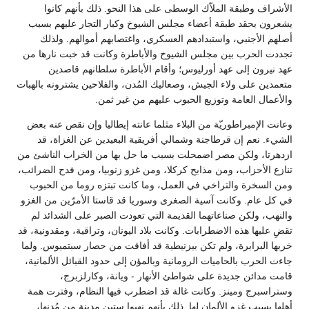
الأشراف وطبقة الملاّك الوسطى على هذا النحو. ذلك بأنهم كانوا
يشعرون بحقد طبقة أعضاء مجلس الشيوخ وكبار التجار عليهم بسبب
أصلهم الأجنبي، واستبدادهم العسكري، واغتصابهم أموالهم. ولذلك
تجددت الحرب بين مجلس الشيوخ والأباطرة وكانت قد خبت نارها من
عهد نيرون إلى عهد أورليوس؛ وأقام الأباطرة سلطانهم قاصدين
متعمدين على ولاء الجيش، وصعاليك المُدن، والفلاحين يشترونه بالهبات
والأعمال العامة وتوزيع الحبوب عليهم من غير ثمن.
وعانت الإمبراطوريّة من البلاء مثلما عانته إيطاليا وإن نقص عنه بعض
الشيء. نعم إن قرطاجنة وشمالي أفريقية البعيدين عن الغزاة، قد
ازدهرتا، ولكن مصر اضمحلت بسبب ما حل بها من الخراب الناشئ من
تنازع الأحزاب، ومن مذابح كركلا، ومن غزو زنوبيا، ومن فدح الضرائب،
ومن السخرة والتراخي في العمل، وما كانت تبتزه روما من الحبوب
في كل عام. وكانت آسية الصغرى وسوريا قد قاستا الأمرّين من الغزو
والنهب، ولكن صناعاتهما القديمة التي تعودت الصبر على الشدائد لم
تقضِ عليها هذه الاضطرابات. وكانت بلاد اليونان، وتراقية، ومقدونية، قد
خربها البرابرة، ولم تكن بيزنيطية قد أفاقت من حصار سبتميوس. ولما
جاءت الحرب بالحاميات الرومانية وبالمؤن إلى حدود القبائل الألمانية،
قامت مدائن جديدة على شواطئ الأنهار - ويانة، وكارلزبرج،
وستراسبرج ومينز. وكانت غالة قد اضطرب فيها النظام، وفترت همة
أهلها بسبب غزو الألمان لها. ذلك بأنهم نهبوا ستين مدينة من مُدنها،