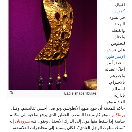
اغتيال
كمودس
،
في نشوة
البهجة
والغبطة
واختار
للجلوس
على عرش
الإمبراطوري
ة
عضواً من
أجلْ أعضائه
واجدرهم
بالاحترام،
استطاع
Eagle shape fibulae
بإدارته
العادلة وهو
حاكم للمدينة أن ينهج منهج الأنطونيين ويواصل أحسن تقاليدهم. وقبل
پرتناكس
، وهو كاره، هذا المنصب الخطير الذي يرفع صاحبه إلى مكانة
سامية إذا سقط منها هوى إلى الدرك الأسفل. ويقول فيه
هيروديان
إنه
"سلك سلوك الرجل العادي"، فكان يستمع إلى محاضرات الفلاسفة،