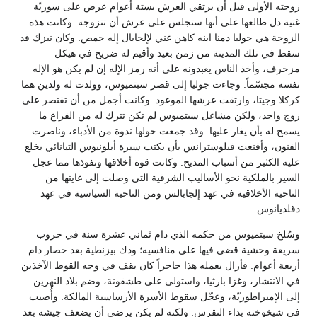
زوجته الأولى قبل أن يرتقي العرش بستة أعوام عرض على سوريّة
غنية دل طالعها على أنها ستجلس على عرش أن تتزوجه. وكانت هذه
الزوجة هي جوليا دمنا ابنه كاهن غني لإلجابال إله حمص. وكان نيزك قد
سقط في تلك المدينة من زمن بعيد وأقيم له ضريح في هيكل
مزخرف، وأخذ الناس يعبدونه على أنه رمز الإله إن لم يكن هو الإله
نفسه مجسّماً. وجاءت جوليا إلى قصر سبتميوس، وولدت له ولدين هما
كركلا وجيتا، وارتقت عرشها الموعود. وكانت أجمل من أن تقتصر على
زوج واحد، ولكن مشاغل سبتميوس لم تكن تترك له من الفراغ ما
يسمح له بأن يغار عليها. وقد جمعت حولها ندوة من الأدباء، وناصرت
الفنون، وأقنعت فيلوسترانس بأن يكتب سيرة أبلونيوس التيانائي يخلع
عليه الكثير من أسباب المديح. وكانت قوة أخلاقها ونفوذها مما عجل
السير بالملكية نحو الأساليب الشرقية التي وصلت إلى غايتها من
الناحية الأخلاقية في عهد إلجابالس ومن الناحية السياسية في عهد
دقلديانوس.
وسُلخ سبتميوس من حكمه الذي دام ثماني عشرة سنة في حروب
سريعة وحشية قضى فيها على منافسيه؛ ودك بيزنطية بعد حصار دام
أربعة أعوام. فأزال بعمله هذا حاجزاً كان يقف في وجه القوط الآخذين
في الانتشار، وغزا بارثيا، واستولى على طشقونة، وضم بلاد النهرين
إلى الإمبراطوريّة، وعجّل سقوط الأسرة الأرساسية المالكة. وأُصيب
في شيخوخته بداء النقرس. ولكنه لم يكن يرضى أن يضعف جيشه بعد