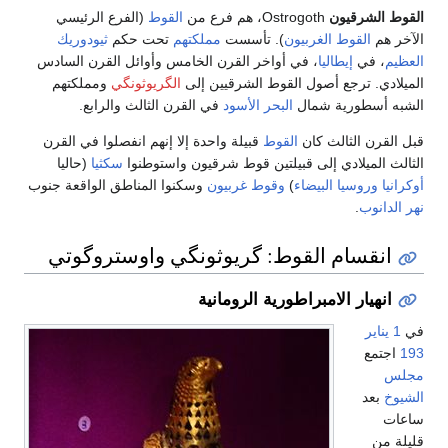
القوط الشرقيون
Ostrogoth، هم فرع من
القوط
(الفرع الرئيسي
الآخر هم
القوط الغربيون
). تأسست
مملكتهم
تحت حكم
ثيودوريك
العظيم
، في
إيطاليا
، في أواخر القرن الخامس وأوائل القرن السادس
الميلادي. ترجع أصول القوط الشرقيين إلى
الگريوثونگي
ومملكتهم
الشبه أسطورية شمال
البحر الأسود
في القرن الثالث والرابع.
قبل القرن الثالث كان
القوط
قبيلة واحدة إلا إنهم انفصلوا في القرن
الثالث الميلادي إلى قبيلتين قوط شرقيون واستوطنوا
سكثيا
(حاليا
أوكرانيا
وروسيا البيضاء
)
وقوط غربيون
وسكنوا المناطق الواقعة جنوب
نهر الدانوب
.
انقسام القوط: گريوثونگي واوستروگوتي
انهيار الامبراطورية الرومانية
في
1 يناير
193
اجتمع
مجلس
الشيوخ
بعد
ساعات
قليلة من