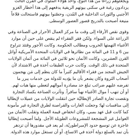
ويجعلوهم زراعاً من هذا النوع، وأخذ هؤلاء الملوك في القرن الثالث
يزدادون رغبة في سكنى بيوتهم الريفية يدفعهم إلى هذا أخطار الغزو
الأجنبي والثورات الداخلية في المُدن، وحصّنوا بيوتهم فاستحالت قلاعاً
منيعة أصبحت بالتدريج قصور العصور الوسطى.
وقوى نقص الأرقاء إلى وقت ما مركز العمال الأحرار في الصناعة وفي
الزراعة على السواء. ولكن فقر الفقراء لم ينقص على حين أن موارد
الأغنياء التهمتها الحروب ومطالب الحكومة. وكانت الأجور وقتئذ تتراوح
بين 6 و 11 في المائة من نظائرها في الولايات المتحدة الأمريكية أوائل
القرن العشرين، وكانت الأثمان نحو ثلاثين في المائة من أثمان الولايات
المتحدة في ذلك الوقت. وكانت حرب الطبقات آخذة في الاشتداد لأن
الجيش المجند من فقراء الأقاليم كثيراً ما كان ينظم إلى مَن يهجمون
أصحاب الثروة وكان يشعر بأن ما يؤديه للدولة من خدمات يبرر ما
تفرضه عليهم ضرائب تبلغ حد مصادرة أموالهم لتعطي منها هبات لهم.
أو أن تنهب أ موال الأغنياء نهباً سافراً. وتأثرت الصناعة بكساد التجارة
ونقصت تجارة الصادر الإيطاليّة حين انتقلت الولايات من عميلات لإيطاليا
إلى منافسات لها؛ وجعلت الغارات والقراصنة لطرق التجارة غير مأمونة
كما كانت قبل عهد بمبي، وكان انخفاض قيمة العملة وتقلب الأثمان من
العوامل غير المشجعة للمشروعات الطويلة الأجل. ولما أصبحت إيطاليا
عاجزة عن توسيع حدود الإمبراطوريّة، لم يعد في مقدورها أن تزدهر
بأن تمد بالسلع دولة آخذة في الاتساع، أو أن تستغل موارد هذه الدولة.