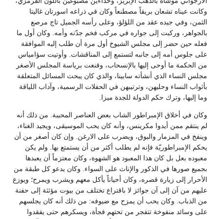
الأرجواني موشّاة بالذهب الإبريز، وحذاءين مصبوغين باللون القرمزي،
وكانت عيناه تشعان بريقاً مصطنعاً وكان في ذراعه اسورتان غاليتا
الثمن، وفي جيده عقد من اللؤلؤ، وعلى رأسه الجميل تاج مرصع
بالجواهر، وركبت إلى جواره في مركب فخم جدّته وأمه. وكان أول ما
فعله حين حضر إلى مجلس الشيوخ أول مرة أن طلب إليه الموافقة
على جلوس أمه إلى جانبه لتستمع إلى المناقشات. وأوتيت سؤامياس
من الحكمة ما أوحى إليها بالإنسحاب، وقنعت برياسة المجلس الأصغر
مجلس النساء الذي أنشأته سابينا، والذي كان يبحث المسائل المتعلقة
بأثواب النساء وحليهن، وترتيبهن في الحفلات الرسمية، وآداب اللياقة
وما إليها، وترك حكم الدولة للجدة ميزا.
وكان في أخلاق الإمبراطور الشاب بعض العناصر المحببة. من ذلك أنه
لم ينتقم ممن أيدوا مكرينس، وأنه كان يحب الموسيقى، ويجيد الغناء،
وينفخ في المزمار والبوق، ويضرب على الارغن. وإن كان أصغر من أن
يحكم الإمبراطوريّة فإنه لم يطلب أكثر من أن يستمتع بها. ولم يكن
معبوده بعل بل كان هذا المعبود هو الشهوة، وكان معتزماً أن يعبدها
بجميع صورها في الذكور والإناث على السواء. وكان يدعو كل طبقة من
الأحرار إلى زيارة قصره، وكان أحياناً يأكل معهم ويشرب ويمرح؛ ويوزع
عليهم من آن إلى آن جوائز لا باقتراع تختلف من بيوت مؤثثة إلى حفنة
من الذباب. وكان يحب أن يمزح مع ضيوفه: من ذلك أنه كان يجلسهم
على وسائد منفوخة تتفجر من تحتهم فجأة، ويسكرهم حتى يفقدوا