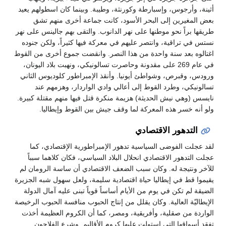
أثينة، وأرجوس، وإسبارطة وكورنثة، وطيبة. وبينما كان اسطولهم يعيد
بعض المغيرين إلى البحر الأسود، كانت جماعة أخرى منهم تشق
طريقها براً نحو موطنها على نهر الدانوب. والتقى بهم جالينس على نهر
نستس في تراقية، وانتصر عليهم في معركة فيها كثيراً، ولكن جنوده
اغتالوه بعد سنة واحدة من هذا النصر. وانقضت جموع أخرى من القوط
في عام 269 على مقدونة وحاصرت تسالونيكي، ونهبت بلاد اليونان،
ورودس، وقبرص، وشواطئ أيونيا. وأنقذ الإمبراطور كلوديوس الثاني
تسالونيكي، وطرد القوط إلى أعالي وادي الواردار، وهزمهم عند
نايسس (وهي نيش الحديثة) هزيمة منكرة قتل فيها منهم مقتلة كبيرة.
ولو أنه خسر هذه المعركة لما وقف جيش بين القوط وإيطاليا.
التدهور الاقتصادي
لقد عجلت الفوضى السياسية تدهور الإمبراطورية الإقتصادي، كما
عجلت التدهور الاقتصادي انحلال البلاد السياسي، فكان كلاهما سبباً
للآخر ونتيجة له. وكان سبب الضعف الاقتصادي أن ساسة الرومان لم
يقيموا قط في إيطاليا حياة اقتصادية سليمة، ولعل سهول شبه الجزيرة
الضيقة لم تكن في يوم من الأيام أساساً قوياً تبنى عليه آمال الدولة
الإيطاليّة العالية. وكان يقلل من إنتاج الحبوب منافسة الحبوب الرخيصة
الواردة من صقلية، وأفريقية، ومصر، كما أن الكروم العظيمة أخذت
تفقد أسواقها التي استولت عليها كروم الأقاليم. وشرع الفلاحون