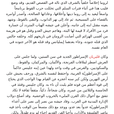
لروما إخلاصاً خلقياً بالشرف الذي ناله في القصص القديم، وقد وضع
فليب هذا في أثناء فترات السلم التي تخللت حرب القوط برنامجاً
واسعاً ليعيد به إلى روما دينها وأخلاقها، وعاداتها الصالحة، وأصدر أوامره
بالقضاء على المسيحية. ثم عاد إلى نهر الدانوب، والتقى بالقوط، وشهد
بعينه مقتل ابنه إلى جانبه، وأعلن في جيشه الهياب المتردد أن خسارة
فرد من الأفراد لا قيمة لها البتة، وهاجم جيش العدو وقتل هو في هزيمة
من أقسى الهزائم التي أصابت الرومان في تاريخهم كله. وخلفه جالس
الذي قتله جنوده، وجاء بعدهما إيمليانس وقد قتله هو الآخر جنوده في
العام نفسه.
وكان
ڤليريان
الإمبراطور الجديد في سن الستين، ولما جلس على
العرش اضطر لملاقات الفرنجة، والألمان، والمركمان، والقوط،
والسكوذيين، والفرس في وقت واحد ولهذا عين إبنه جلينس حاكماً
على الإمبراطوريّة الغربية، واحتفظ لنفسه بالشرق، وزحف بجيش على
أرض النهرين ولكن كبر سنه أعجزه عن القيام بهذا الواجب الذي يحتاج
إلى قوة أعظم من قوته فلم يلبث أن ناء به. وكان جلينس وقتئذ في
الخامسة والثلاثين من عمره، وكان شجاعاً، ذكياً، مثقفاً ثقافة لا تكاد
تتفق مع أحوال ذلك القرن المليء بالحروب الوحشية. وقد أصلح دولاب
الإدارة المدنية في الغرب، وقاد جيشه من نصر إلى نصر على أعداء
الإمبراطوريّة عدواً بعد عدو، ووجد مع ذلك متسعاً من الوقت يأخذ فيه
بناصر الفلسفة والآداب، وأحيا الفن القديم إحياء لم يدم طويلاً، ولكن