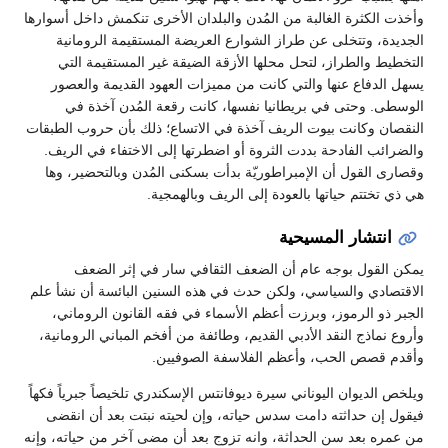
وأخذت الكثرة الغالبة من المُدن والبلدان الأخرى تنكمش داخل أسوارها
الجديدة، وتتخلى عن طراز الشوارع العريضة المستقيمة الرومانية
التخطيط والطراز، لتحل محلها الأزقة الضيقة غير المستقيمة التي
يسهل الدفاع عنها والتي كانت من مميزات العهود القديمة والعصور
الوسطى. وحتى في بريطانيا نفسها، كانت رقعة المُدن آخذة في
النقصان وكانت بيوت الريف آخذة في الاتساع؛ ذلك بأن حروب الطبقات
والضرائب الفادحة بددت الثروة أو اضطرتها إلى الاختفاء في الريف.
وقصارى القول أن الإمبراطوريّة بدأت بسكنى المُدن وبالتحضير، وها
هي ذي تختتم حياتها بالعودة إلى الريف وبالهمجية.
انتشار المسيحية
يمكن القول بوجه عام أن الضعف الثقافي سار في إثر الضعف
الاقتصادي والسياسي، ولكن حدث في هذه السنين البائسة أن نشأ علم
الجبر ذو الرموز، وبرزت أعظم الأسماء في فقه القانون الروماني،
وأروع نماذج النقد الأدبي القديم، وطائفة من أفخم المباني الرومانية،
وأقدم قصص الحب، وأعظم الفلاسفة الصوفيين.
ويلخص الديوان اليوناني سيرة ديوفانتس الإسكندري تلخيصاً جبرياً فكهاً
فيقول إن حداثته دامت سدس حياته، وإن لحيته نبتت بعد أن انقضى
من عمره بعد سن الحداثة، وانه تزوج بعد أن مضى آخر من حياته، وإنه