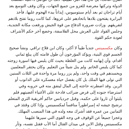
الدولة وتركتها معرضة للغزو من جميع الجهات، وكان وقف التوسع بعد
أيام تراجان ثم بعد أيام سبتوميوس، إيذاناً ببدء الهجوم عليها، فأخذ
البرابرة يفتحون بلادها باتحادهم على غزوها، كما كانت روما تفتح بلادهم
لتفريقهم. وزادت ضرورة الدفاع من قوة الجيش ورفعت مكانة الجندية،
وجلس القواد على العرش محل الفلاسفة، وخضع آخر حكم الأشراف
لعودة حكم القوة.
وكان
مكسمينس
جندياً طيباً لا أكثر، وكان ابن فلاح تراقي. ونشأ صحيح
الجسم قوي البنية، ويؤكد المؤرخون أن طول قامته كان يبلغ ثماني
أقدام، وأن إبهامه كانت من الغلظة بحيث كان يلبس فيها اسورة زوجته
كما كان يلبس الخاتم. ولم ينل شيئاً من التعليم. وكان يحتقر المعلمين
ويحسدهم في وقت واحد، ولم يزر روما مرة واحدة في الثلاث السنين
التي تولى فيها الملك بل كان يفضل حياة معسكره على الدانوب أو
الرين. وقد اضطرته حاجته إلى المال لينفق منه في حروبه وفي
استرضاء جنوده إلى فرض ضرائب فادحة على الأغنياء أغضبتهم فلم
يلبثوا أن ثاروا على حكمه، وقبل جرديانس حاكم أفريقية الثري المتعلم
ترشيح جيشه له إمبراطوراً منافساً لمكسمينس. وإذا كان وقتئذ في
الثمانين من عمره فقد أشرك معه ولده في هذا المنصب المهلك.
وعجزا جميعاً عن الوقوف في وجه القوى التي سيرها عليهما
مكسمينس وقتل الابن في ميدان القتال أما الأب فقتل نفسه، وثأر