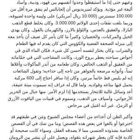
وعيهم حتى إذا ما استيقظوا وجدوا أنفسهم بين فهود، ودببة، وآساد
أليفة غير مؤذية. ويؤكد لمبريديوس أن إلجابالس لم ينفق مرة أقل من
100.000 سسترس (10.000 ريال أمريكي) على وليمة واحدة لضيوفه،
وربما بلغت نفقات إحدى الولائم 3.000.000. وكان يخلط قطع الذهب
البازلا، والعقيق بالعدس، واللؤلؤ بالارز، والكهرمان بالفول. وكان يهدي
الخيل والمركبات، والخصيان؛ وكثيراً ما كان يأمر كل ضيف أن يأخذ معه
إلى منزله الصحفة الفضية والكؤوس التي كان يقدم له فيها الطعام
والشراب. وكان يختار لنفسه أحسن كل شيء. فكان الماء الذي في
أحواض سباحته يعطر بروح الورد، وكانت المشاجب التي في حمّاماته
من العقيق أو الذهب الخالص، وكان طعامه من أندر المأكولات وأغلاها
ثمناً، وأثوابه مرصعة بالجواهر من تاجه إلى حذاءيه؛ وتقول الشائعات
إنه لم يلبس قط خاتماً مرتين. وكان إذا سافر احتاج إلى 600 مركبة
يحمل فيها متاعه وقواديه. ولما قال له عراف إنه سيموت ميتة عنيفة،
أعد وسائل غالية للانتحار يستخدمها إذا لزم الأمر: منها حبال من الحرير
الأرجواني، وأسياف من الذهب، وسموم في قنينات من الياقوت الأزرق
أو الزمرّد. غير أنه اغتيل في مرحاض.
وأكبر الظن أن أعداءه من أعضاء مجلس الشيوخ ومَن في طبقتهم قد
اخترعوا أو بالغوا في بعض هذه القصص؛ وما من شك في أن القصص
الخاصة بشذوذه الجنسي مما لا يصدقه العقل. وسواء كانت صحيحة أو
كاذبة فإنه كان يعطر شهراته بتقواه، ويعمل على أن ينشر بين الرومان