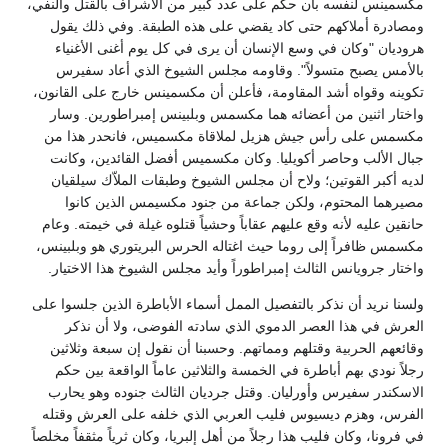
مكسمينس لنفسه بأن حكم على عدد كبير من الأشراف بالقتل والنفي،
ومصادرة أملاكهم حتى كاد يقضي على هذه الطبقة. وفي ذلك يقول
هروديان "وكان في وسع الإنسان أن يرى في كل يوم أغنى الأغنياء
بالأمس يصبح متسولاً". وقاومه مجلس الشيوخ الذي أعاد سفيرس
تكوينه وقواه أشد المقاومة، فأعلن أن مكسمينس خارج على القانون،
واختار اثنين من أعضائه هما مكسمس وبلبينس إمبراطورين. وسار
مكسمس على رأس جيش هزيل لملاقاة مكسميس، فانحدر هذا من
جبال الألب وحاصر أكويليا. وكان مكسميس أفضل القائدين، وكانت
لديه أكبر القوتين؛ ولاح أن مجلس الشيوخ وطبقات الملاّك سيلقيان
مصيرهما المحتوم، ولكن جماعة من جنود مكسيمس الذين كانوا
حانقين عليه لأنه وقع عليهم عقاباً وحشياً قتلوه غيلة في خيمته. وعام
مكسمس ظافراً إلى روما حيث اغتاله الحرس البريتوري هو وبلبينس،
واختار جرويانس الثالث إمبراطوراً وأيد مجلس الشيوخ هذا الاختيار.
ولسنا نريد أن نذكر بالتفصيل الممل أسماء الأباطرة الذين جلسوا على
العرش في هذا العصر الدموي الذي سادته الفوضى، ولا أن نذكر
وقائعهم الحربية وقتلهم ومماتهم. وحسبنا أن نقول إن سبعة وثلاثين
رجلاً نودي بهم أباطرة في الخمسة والثلاثين عاماً الواقعة بين حكم
الاسكندر سفيرس وأورليان. وقتل جرديان الثالث جنوده وهو يحارب
الفرس، وهزم ديسيوس فليب العربي الذي خلفه على العرش وقتله
في فرونا، وكان فليب هذا رجلاً من أهل إلبريا، وكان ثرياً مثقفاً مخلصاً