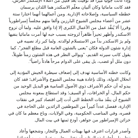
وإذا كانت جوليا ميزا قد توفيت بعد قليل من اعتلاء الإسكندر العرش،
فقد كانت مامائيا وكان ألبيان معلّم الاسكندر هما اللذان يرسمان
خططه السياسية، وإصلاحاته الإدارية. ومن أعمالهما أنهما اختارا ستة
عشر من أعضاء مجلس الشيوخ البارزين وألفا منهم مجلساً إمبراطورياً
وقررا ألا يُنفَّذ عمل من الأعمال الكبرى إلا إذا وافق عليه. ولما أن تزوج
الاسكندر وأظهر تحيزاً ظاهراً لزوجته بسبب حبه لها أمرت مامائيا بنفيها
ولم يرَ الاسكندر بداً من الاستسلام لوالدته. ولما كبر زاد نصيبه في
إدارة شئون الدولة فكان "يعنى بالشئون العامة قبل مطلع الفجر"، كما
يقول كاتب سيرته القديم، "ويوالي النظر في هذه الشئون زمناً طويلاً،
دون ملل أو غضب، بل يبقى على الدوام مرحاً هادئاً راضياً".
وكانت خطته الأساسية تهدف إلى إضعاف سيطرة الجيش المؤدية إلى
انحلال الدولة، وذلك بإعادة هيبة مجلس الشيوخ والأشراف؛ فقد كان
يبدو له أن حكم الأشراف ذوي الأصول السامية هو البديل الوحيد من
حكم المال، أو الخرافات، أو السيف؛ وقد استطاع بمعونة مجلس
الشيوخ أن ينفّذ مئات الخطط التي أدت إلى اقتصاد كبير في نفقات
الإدارة، ففصل عدداً كبيراً من الموظفين الزائدين على الحاجة في
قصره، وفي المناصب الحكومية، وفي الولايات، وباع معظم ما كان في
خزائن الإمبراطور من جواهر، أودع ثمنها في بيت المال.
وأصدر قرارات اعترف فيها بهيئات العمال والتجار، وشجعها وأعاد
تنظيمها، وأجاز لهذه الهيئات أن تختار محامين عنها من بين أعضائها.