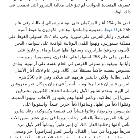
عبقريته المتعددة الجوانب لم تقوَ على مغالبة الشرور التي تجمعت في
ذلك الوقت.
ففي عام 254 أغار المركمان على بنونية وشمالي إيطاليا، وفي عام
255 غزا
القوط
مقدونية ودلماشيا، وهاجم الكوذيون والقوط آسية
الصغرى، وأغار الفرس على سوريا. وفي عام 257 استولى القوط على
مملكة بسبورس، ونهبوا المُدن اليونانية الواقعة على شواطئ البحر
الأسود، وحرقوا طرابزون، وساقوا أهلها عبيداً وإماء، وأغاروا على
بنطس. وفي عام 258 استولوا على خلدقون، ونقوميميا. وبروصه،
وأياميا، ونيقية، واستولى الفرس في العام نفسه على أرمينية، ونادى
بستيوس بنفسه حاكماً مستقلاً على گالة. وفي عام 259 أغار الألمان
على إيطاليا، ولكن جالينس هزمهم عند ميلان. وفي عام 260 هزم
الفرس فليريان عند الرها ومات أسيراً في زمان ومكان غير معروفين
إلى اليوم. وتقدم شابور الأول وفرسانه الخفاف الكثيرين مخترقين
سوريا إلى إنطاكية، وباغتوا أهلها وهم يشهدون الألعاب، ونهبوا المدينة،
وقتلوا آلافاً من أهلها، وساقوا آلافاً آخرين عبيداً، واستولوا على
طرسوس وخربوها، وعاثوا فساداً في قيليقية وكبدوكية، وعاد شابور
إلى بلاد الفرس مثقلاً بالغنائم. وحلت بروما في مدى عشر سنين ثلاث
مآس أذلتها وجللتها العار: ذلك أن إمبراطوراً رومانياً آخر لأول مرة
صريعاً مهزوماً في ميدان القتال، وأسر العدو إمبراطوراً آخر وضحى
بوحدة الإمبراطوريّة استجابة لضرورة ملاقاة الأعداء الذين أغاروا عليها