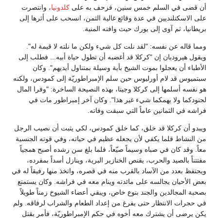
أن قضى في السلم خمس سنين، فزحف به على
كلدونيا
، وانتصرت
على الاسكتلنديين في عدة وقائع غالية الثمن، انسحب على أثرها إلى
بريطانيا، ثم آوى إلى يورك حيث وافته المنية.
ومما قاله عن نفسه: "لقد نلت كل شيء ولكن ما نلته لا قيمة له".
ويقول هيروديان إن "كركلا قد أغضبه أن تطول حياة أبيه... فطلب إلى
الأطباء أن يعجلوا بموت الشيخ بأية وسيلة بمتناول أيديهم". وكان
سبتميوس قد لام أورليوس حين سلم الإمبراطوريّة إلى كمودس، ولكنه
هو نفسه أسلمها إلى كركلا وجيتا، بهذه النصيحة الساخرة: "وفرا المال
لجنودكما ولا يهمكما شيء غير هذا". وكان آخر إمبراطور مات في
فراشه في الثمانين عاماً التي سبقت وفاته.
ويبدو أن كركلا قد خلق، كما خلق كمودس، لكي يثبت أن نصيب الرجل
من النشاط قلما يكفي لأن يجعله عظيم في حياته، وفي قوته الجنسية
معاً. وقد كان في صباه وسيماً صيّعاً، فلما بلغ سن رشده أصبح همجياً
مفتتناً بالصيد والحرب، يقنص الخنازير البرية، وينازل أسداً بمفرده،
ويحتفظ بعدد من الآساد بالقرب منه في قصره، واتخذ منها رفيقاً له في
بعض الأحيان يجالسه على مائدته وينام معه في فراشه. وكان يستمتع
بصحبة المجالدين والجند بنوع خاص، ويبقي أعضاء الشيوخ زمناً طويلاً
في حجرات الانتظار حتى يفرغ من إعداد الطعام والشراب لرفاقه. ولم
يكن يرضى أن يشترك معه أخوه في حكم الإمبراطوريّة، فأمر بقتل