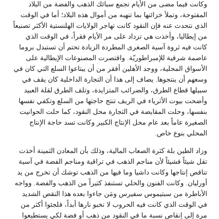
وكانت فيما مضى من الأيام تجمع سبائك الذهب والفضة من البلاد
المفتوحة، وتملأ خزائنها بما تنهبه من أموال هذه البلاد؛ أما في الوقت
الذي نتحدث عنه فإن النقود كانت تهاجر الولايات الهلنستية الأكثر تصنيعاً
من إيطاليا، وأخذت هي تزداد على مر الأيام فقراً، في الوقت الذي
كانت فيه ثروة آسية الصغرى المطردة الزيادة تحتم أن تستبدل بروما
عاصمة شرقية للإمبراطوريّة. واقتصرت المصنوعات الإيطالية على
الأسواق المحلية، ووجد الأهلين أفقر من أن يبتاعوا السلع التي كان في
وسعهم أن ينتجوها. يضاف إلى هذا أن التجارة الداخلية كان يقف في
سبيلها قطاع الطرق، والضرائب المتزايدة، وتلف الطرق لقلة العبيد
وأضحت بيوت الأثرياء في الريف تنتج حاجتها من السلع وتكفي نفسها
بنفسها، وحلت المقايضة في التجارة محل النقود، كما حلت الحوانيت
الصغيرة عاماً بعد عام محل الإنتاج الكبير وكانت تسد حاجة الإنتاج
المحلي بنوع خاص.
وزاد الطين بلة كثرة الصعاب المالية، وذلك بأن المعادن الثمينة أخذت
تقل شيئاً فشيئاً لأن مناجم الذهب في تراقية ومناجم الفضة في آسية
تناقص إنتاجها وكانت داشيا وما فيها من الذهب توشك أن تخرج من يد
أورليان. وكانت الفنون والحلي تستنفذ كثيراً من الذهب والفضة. وواجه
الأباطرة من سبتيموس سفيرس ومَن جاءوا بعده هذا النقص الشديد
في الوقت الذي كانت فيه الحروب لا تخبو نارها أبداً، فلجئوا أكثر من
مرة إلى إنقاص نسبة ما في النقود من ذهب أو فضة لكي يستطيعوا