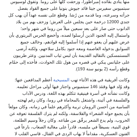
منها ينادي بقائده إمبراطوراً، وزحفت كلها على روما. وتفوق لوسيوس
سبتميوس سفيرس جيتا قائد جيوش بنونيا على جميع القواد بفضل
جرأته وسرعته، وما قدمه من رُشا. وقطع على نفسه عهداً أن يهب كل
جندي 12000 درخمة حين يجلس على العرش؛ وزحف بهم من بلاد
الدانوب حتى صار على بعد سبعين ميلاً من روما في شهر واحد؛
واستمال إليه الجنود الذين أُرسلوا لصده، وأخضع الحرس البريتوري بأن
عرض عليهم أن يعفو عنهم إذا أسلموا إليه قوادهم، وخالف جميع
السوابق بدخوله العاصمة ومعه جنود بكامل سلاحهم، ولكنه أرضى
المستمسكين بالتقاليد القديمة بأن لبس ثياب المدنيين. وعثر طربيون
على جليانس يبكي في قصره من هول تلك الحوادث، فأخذه إلى حمّام
وقطع رأسه (2 يونيو سنة 193).
وكانت أفريقية في هذه الأثناء تهب
المسيحية
أعظم المدافعين عنها؛
وقد وُلد فيها وقتئذ 146 سبتميوس واجتاز فيها أولى مراحل تعليمه.
وكانت نشأته في أسرة فينيقية تتكلم بهذه اللغة، ودرس الآداب
والفلسفة في أثينة، واشتغل بالمحاماة في روما، وكان رغم لهجته
السامية من أحسن الرومان تربية وأكثرهم علماً في زمانه، وكان مولعاً
بأن يجمع حوله الشعراء والفلاسفة، ولكنه لم يترك الفلسفة تعوقه عن
الحروب، ولم يدع الشعر يرقّق من طباعه. وكان رجلاً وسيم الطلعة،
قوي البنية، بسيطاً في ملبسه، قادراً على مغالبة الصعاب، بارعاً في
الفنون العسكرية، مقداماً لا يهاب الردى في القتال، قاسي القلب لا