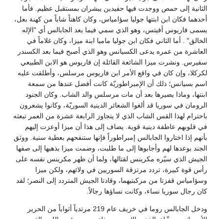
الثانية إلى حمص ووجدت فيها حفيدين يبشران بمستقبل عظيم. فأما
أحدهما فكان ابن ابنتها جوليا سؤامياس، وكان كاهناً شاباً من كهنة بعل،
يسمى فاريوس أفيتس، وهو الذي سمي فيما بعد الجابالس أي "الإله
الخالق" . أما الثاني فكان ابن جوليا ماميا ابنة ميزا، وكان غلاماً في
العاشرة من عمره يدعى الكسيانس وهو الذي أصبح فيما بعد الكسندر
سفيرس. ونشرت ميزا الشائعة القائلة إن فاريوس هو الابن الطبيعي
لكركلا، وإن كان في واقع الأمر ابن فاريوس مرسلس، وأطلقت عليه
اسم بسيانس؛ ذلك أن الإمبراطوريّة كانت أفضل عندها من سمعة
ابنتها، وماذا يضيرها بعد أن مات مرسلس والد الشاب. وكان الجنود
الرومان في سوريا قد ألغوا الشعائر الدينية السوريّة، وكانوا يشعرون
باحترام لهذا القس الشاب الذي لا يتجاوز الرابعة عشرة من العمر تبعثه
في قلوبهم عاطفة دينية قوية. يضاف إلى هذا أن ميزا أوعزت إليهم
بأنهم إذا اختاروا الجابالس إمبراطوراً فإنها ستنفحهم بعطية سنية. ووثق
الجند بوعدها لهم وأجابوها إلى ما طلبت، وضمت ميزا بذهبها إلى صفها
الجيش الذي سيّره مكرينس لقتالها، ولما أن ظهر مكرينس نفسه على
رأس قوة كبيرة، تردد مرتزقة السوريين في ولائهم، ولكن ميزا
وسؤامياس قفزتا من مركبتيهما، وقادتا الجيش المتردد إلى النصر؛ لقد
كان رجال سوريا نساء، وكانت نساؤها رجالاً.
ودخل الجابالس روما في خريف عام 219 مرتدياً أثواباً من الحرير