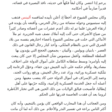
يرحم إذا انتصر. وكان لبقاً فكهاً في حديثه، نافذ البصيرة في قضائه،
قديراً صارماً في أحكامه.
وكان مجلس الشيوخ قد أخطأ إذ أعلن تأييده لمنافسه
ألبينس
فذهب
إليه سبتميوس وحوله ستمائة من رجال الحرس، وأقنعه بأن يؤيده في
ارتقاء العرش؛ فلما تم له ذلك أعدم عشرات من أعضائه وصادر كثيراً
من ضياع الأشراف حتى آلت إليه أملاك نصف شبه الجزيرة. ثم ملأ
الأماكن التي خلت في مجلس الشيوخ بأعضاء اختارهم بنفسه من بلاد
الشرق التي تدين بالنظام الملكي، وأخذ كبار رجال القانون في ذلك
العصر - بابنيان وبولس ، وألبيان - يجمعون الحجج التي يؤيدون بها
السلطة المطلقة. وأغفل سبتموس شأن المجلس إلا حين كان يبعث
إليه بأوامره؛ وبسط سلطانه الكامل على أموال الدولة على اختلاف
مصادرها، وأقام حكمه على تأييد الجيش دون خفاء، وحوّل الزعامة إلى
مَلَكية عسكرية ورائية، وزاد عدد رجال الجيش، ورفع رواتب الجند،
وعمد إلى الإسراف في أموال الدولة حتى كاد ينضب معينها. ومن
أعمله أنه جعل الخدمة العسكرية إلزامية، ولكنه حرّمها على أهل
إيطاليا، فأصبحت فيالق الولايات من ذلك الحين هي التي تختار الأباطرة
لروما بعد أن فقدت العاصمة قدرتها على الحكم.
ومن العجائب أن هذا المحارب الواقعي كان يؤمن بالتنجيم، وأنه كان
أكثر الناس براعة في تفسير النذر والأحلام. من ذلك أنه لما أن ماتت