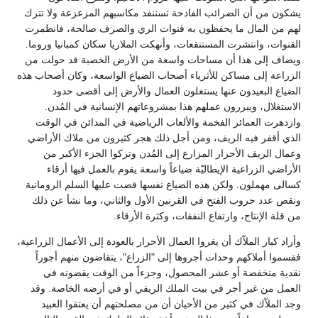
يشكون من أن الضرائب الفادحة تستنفذ مكاسبهم المزعزعة ولا تترك
لهم من المال ما يحفظون به قنوات الري والصرف صالحة، فانطمرت
القنوات، وانتشرت المستنقعات، وأنهكت الملاريا سكان كمبانيا وروما.
ويضاف إلى هذا أن مساحات واسعة من الأرض الخصبة قد حولت من
الزراعة إلى مساكن للأثرياء أصحاب الضياع الواسعة، وكان أصحاب هذه
الضياع البعيدون عنها يستغلون العمال والأرض إلى أقصى حدود
الاستغلال، ويبررون عملهم هذا بمشروعاتهم الإنسانية في المُدن.
وازدهرت العمائر الفخمة والألعاب الرياضية في المدائن في الوقت
الذي أقفر فيه الريف، ومن أجل ذلك هجر كثيرون من ملاك الأراضي
وعمال الريف الأحرار المزارع إلى المُدن وتركوا الجزء الأكبر من
الأراضي الزراعية الإيطاليّة ضياعاً واسعة يقوم بالعمل فيها أرقاء
كسالى مهملون. ولكن هذه الضياع نفسها قضت عليها السلم الرومانية
ونقص عدد حروب الفتح في القرنين الأول والثاني، وما نشأ عن ذلك
من قلة الإنتاج، وارتفاع النفقات، وكثرة الأرقاء.
وأراد كبار الملاّك أن يغروا العمال الأحرار بالعودة إلى الأعمال الزراعية،
فقسموا أملاكهم وحدات أجروها إلى "الزراع"، يتقاضون منهم أجوراً
نقدية منخفضة أو عشر المحصول، وجزءاً من الوقت يقضونه في
العمل من غير أجر في بيت الملك الريفي أو في أرضه الخاصة. وقد
وجد الملاّك في كثير من الأحيان أن من مصلحتهم أن يعتقوا العبيد