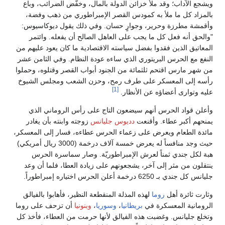
ويشجع الآداب؛ وقد ملأ خزائن الدولة بالمال، وخفّض الضرائب، وباع
بالمزاد كل ما ملأ به كمودس القصر الإمبراطوري من ذهب وفضة،
وأقمشة مطرزة وحرير، وجوارٍ حسان. وفي ذلك يقول ديوكاسيوس:
"والحق أنه فعل كل ما يجب على العاهل الصالح أن يفعله. وائتمر
المعاتيق الذين فقدوا بفضل سياسته الاقتصادية ما كان يعود عليهم من
النفع مع الحرس البريتوري الذي ساءه عودة النظام. وفي الثامن عشر
من شهر مارس اقتحم ثلثمائة من الجنود أبواب القصر وقتلوه، وحملوا
رأسه إلى المعسكر على طرف رمح، وحزن الشعب ومجلس الشيوخ
[1]
عليه وتوارى أعضاؤه عن الأنظار.
وأعلن قواد الحرس أنهم سيضعون التاج على رأس الروماني الذي
يمنحهم أكبر عطاء. وأقنعت
دديوس جليانس
زوجته وابنته بأن يغادر
مائدة الطعام ويعرض على زعماء الحرس عطاءه، فسار إلى المعسكر،
حيث وجد منافساً له يعرض خمسة آلاف درخمة (3000 ريال أمريكي)
هبة لكل جندي ثمناً لعرش الإمبراطوريّة. وصار سماسرة الحرس
ينتقلون من مثر إلى آخر، يشجعونهم على زيادة العطا، فلما أن وعد
جليانس كل جندي بـ 6250 درخمة أعلن الحرس اختياره إمبراطوراً.
وثارت ثائرة أهل
روما
لهذه المذلة المنقطعة النظير، فأهابوا بالفيالق
الرومانية المعسكرة في
بريطانيا
،
وسوريا
،
وبنونيا
أن تزحف على روما
وتخلع جليانس. وغضبت هذه الفيالق لأنها حرمت من العطاء، فأخذ كل