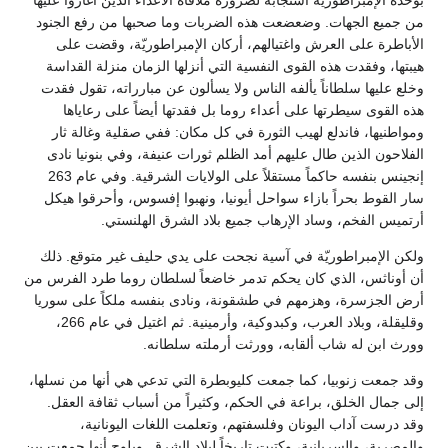
من جميع الجهات. وضعضعت هذه الضربات وما صحبها من رفع الجنود
الأباطرة على العرش واغتيالهم، أركان الإمبراطوريّة، وقضت على
هيبتها، وفقدت هذه القوى النفسية التي أنزلها الزمان منزلة القداسة
وخلع عليها سلطاناً يألفه الناس ولا يسألون عن مبارراته، تقول فقدت
هذه القوى سيطرتها على أعداء روما بل فقدتها أيضاً على رعاياها
ومواطنيها، فاندلع لهيب الثورة في كل مكان: ففي صقلية وغالة ثار
الفلاحون الذين طال عليهم أمد الظلم ثورات عنيفة، وفي بنونيا نادى
إنجينس بنفسه حاكماً مستقلاً على الولايات الشرقية. وفي عام 263
سار القوط بحراً بازاء سواحل أيونيا، ونهبوا إفسوس، وأحرقوا هيكل
أرتميس الفخم، وساد الإرهاب جميع بلاد الشرق الهلنستي.
ولكن الإمبراطوريّة في آسية نجحت على يدي حليف غير متوقع. ذلك
أن أوناثس، الذي كان يحكم تدمر خاضعاً لسلطان روما طرد الفرس من
أرض الجزسرة، وهزمهم في طشقونة، ونادى بنفسه ملكاً على سوريا
وقليقلة، وبلاد العرب، وكبدوكية، وأرمينية. ثم اغتيل في عام 266،
وورث ابن له شاب ألقابه، وورثت أرملته سلطانه.
وقد جمعت زنوبيا، كما جمعت كليوبطرة التي تدعي هي أنها من نسلها،
إلى جمال الخلق، براعة في الحكم، وكثيراً من أسباب ثقافة العقل.
وقد درست آداب اليونان وفلسفتهم، وتعلمت اللغات اليونانية،
والمصرية، والسريانية، وكتبت تاريخاً لبلاد الشرق. ويلوح أنها جمعت بين