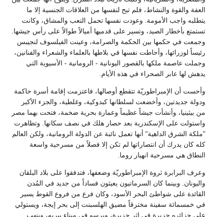
العفة والقوة والنشاط، فلم تبح لنفسها من العلاقات الجنسية إلا ما
يتطلبه واجب الأمومة. وعودت نفسها تحمل التعب والمشاق، وكانت
تستمتع بأخطار الصيد، وتسير على قدميها أميالاً طوالاً على رأس جيشها.
وجمعت في حكمها بين الحكمة والصرامة، وعينت الفيلسوف لنجيبس
رئيساً لوزرائها، وأحاطت نفسها في بلاطها بالعلماء والشعراء والفنانين،
وجملت عاصمة ملكها بالقصور اليونانية - الرومانية - الأسيوية التي
يدهش لها عابر الصحراء في هذه الأيام.
وأحست أن الإمبراطوريّة تتقطع أوصالها، فاعتزمت إقامة أسرة حاكمة
ودولة جديدتين، وأخضعت لسلطانها كبدوكية، وغلطية، والجزء الأكبر
من بيثينيا، وأنشأت جيشاً عظيماً وعمارة بحرية ضخمة، فتحت بهما مصر
واستولت على الإسكندرية بعد حصار هلك في نصف سكانها. وتظاهرت
"ملكة الشرق الداهية" أنها تعمل نائبة عن الدولة الرومانية، ولكن العالم
كله كان يدرك أن انتصاراتها لم تكن إلا فصلاً من مسرحية واسعة
النطاق هي مسرحية انهيار روما.
وعرف البرابرة ثروة الإمبراطوريّة وضعفها، فتدفقوا على بلاد البلقان
واليونان. وبينما كان السرماتيون يعيثون فساداً من جديد في المُدن
القائدة على شواطئ البحر الأسود، وكان فرع من فروع القوط يسير
في خمسمائة سفينة مخترقاً مضيق الهلسبنت إلى بحر إيجة، ويستولي
على جزائره جزيرة في إثر جزيرة، ويرسو في ميناء بيريه، وينهب