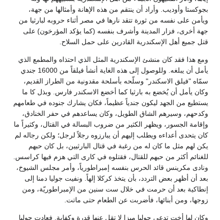
بجوكستا وأوديب. وأراد أن ينتقم من هذه الإهانة وأمثالها من جهة،
ويأمن على نفسه من ثورة تتقد نارها في مصر أثناء حروبه لبارثيا من
جهة أخرى، فزار المدينة وأشرف بنفسه (كما يؤكد المؤرخون) على
قتل جميع أهل الإسكندرية القادرين على حمل السلاح.
ومع هذا فقد كان منشئ الإسكندرية المثل الذي احتذاه والمطمع الذي
يأمل أن يبلغه. وللوصول إلى هذه الغاية أنشأ فيلقاً من 16000 جندي
سمّاه "فيلق الاسكندر" وسلّحه بأسلحة مقدونية من الطراز القديم،
وكان يأمل أن يُخضع به بارثيا كما أخضع الاسكندر فارس. وبذل كا ما
يستطيع من الجهد ليكون جندياً عظيماً، فكان يشارك جنوده في طعامهم
وكدحهم، وسيرهم الشاق الطويل، وكان يساعدهم في حفر الخنادق،
وإقامة الجسور، ويظهر الكثير من ضروب البسالة في القتال، وكثيراً ما
كان يتحدى أعداءه ويطلب إليهم أن يبارزوه رجلاً لرجل؛ ولكن رجاله لم
يكن لهم مثل ما كان له من رغبة في قتال البارثيين، بل كان حبهم
للغنائم أكثر من حبهم للقتال، فقتلوه في كارى التي هزم فيها كراسس.
ونادى مكرينس قائد الحرس بنفسه إمبراطورياً، وأمر مجلس الشيوخ،
بعد أن أظهر بعض التردد، بأن يتخذ كركلا إلهاً. ونفيت جوليا دمنا إلى
إنطاكية بعد أن حرمت في خلال ست سنين من الإمبراطوريّة، ومن
زوجها، ومن أبنائها، فأضربت عن الطعام حتى ماتت.
وكان لها أخت تدعى جوليا ميزا لا تقل عنها قدرة وكفاية. فعادت جوليا