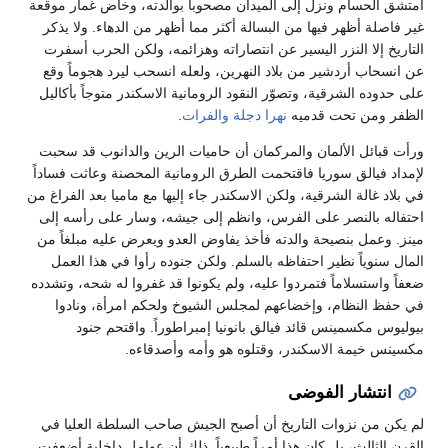
امتشق الحسام ونزل إلى الميدان مصحوباً بوالدته، وخاض غمار موقعة
غير فاصلة أظهر فيها من البسالة أكثر مما أظهر من الدهاء. ولا يذكر
التاريخ إلا النزر اليسير عن انتصاراته وهزائمه، ولكن الحرب أسفرت
عن انسحاب أردشير من بلاد النهرين، ولعله انسحب ليرد هجوماً وقع
على حدوده الشرقية، وتصوّر النقود الرومانية الاسكندر متوجاً بأكاليل
الظفر ومن تحت قدميه
نهرا دجلة
والفرات
.
ورأت قبائل الألمان والمركمان أن حاميات الرين والدانوب قد سحبت
لإمداد فيالق سوريا فاقتحمت الطرق الرومانية المحصنة وعاثت فساداً
في بلاد غالة الشرقية، ولكن الاسكندر جاء إليها مع ماميا بعد الفراغ من
احتفاله بالنصر على الفرس، وانظم إلى جيشه، وسار على رأسه إلى
مينز. وعمل بنصيحة والدته فأخذ يفاوض العدو ويعرض عليه مبلغاً من
المال سنوياً نظير احتفاظه بالسلم. ولكن جنوده رأوا في هذا العمل
ضعفاً واستسلاماً فتمردوا عليه، ولم يكونوا قد غفروا له شحه، وتشدده
في حفظ النظام، وإخضاعهم لمجلس الشيوخ ولحكم امرأة، ونادوا
بيوليوس مكسمينس قائد فيالق بانونيا إمبراطوراً. واقتحم جنود
مكسينس خيمة الاسكندر، وقتلوه هو وأمه وأصدقاءه.
انتشار الفوضى
لم يكن من نزوات التاريخ أن أصبح الجيش صاحب السلطة العليا في
القرن الثالث، بل كان هذا أمراً طبيعياً. ذلك أن عوامل داخلية أضعفت