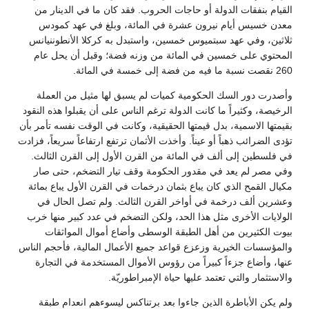
القيام بنفقات الدولة أو حاجات الحروب. فقد كان ما في الدينار من
معدن خسيس أيام نيرون عشرة في المائة، وبلغ في عهد كمودس
ثلاثين، وفي عهد سبتميوس خمسين، واستبدل به كركلا الأنطوننيانس
المحتوي على خمسين في المائة من وزنه فضة؛ وقبل أن يحل عام
260 نقصت نسبة ما فيه من فضة إلى خمسة في المائة.
وأصدرت دور السك الحكومية كميات لم يسبق لها مثيل من العملة
الرخيصة، وكثيراً ما كانت الدولة ترغم الناس على أن يقبلوا هذه النقود
بقيمتها الاسمية، بدل قيمتها الحقيقية، وكانت في الوقت نفسه تأمر بأن
تؤدى الضرائب ذهباً أو عيناً. وأخذت الأثمان ترتفع ارتفاعاً سريعاً، فزادت
في فلسطين إلى ألف في المائة من القرن الأول إلى القرن الثالث.
وفي مصر لم يعد في مقدور الحكومة وقف تيار التضخم، حتى صار
مكيال القمح الذي كان يباع بثمان درخمات في القرن الأول يباع بمائة
وعشرين ألف درخمة في أواخر القرن الثالث. ولم تصل الحال في
الولايات الأخرى مثل هذا الحد، ولكن التضخم في عدد كبير منها خرب
بيوت الكثيرين من أهل الطبقة الوسطى وأضاع أموال المواثقات
والمؤسسات الخيرية وزعزع قواعد جميع الأعمال المالية، فأحجم الناس
عنها، وأضاع جزءاً كبيراً من رؤوس الأموال المستخدمة في التجارة
والاستثمار والتي تعتمد عليها حياة الإمبراطوريّة.
ولم يكن الأباطرة الذين جاءوا بعد برتناكس ليسوءهم انعدام طبقة