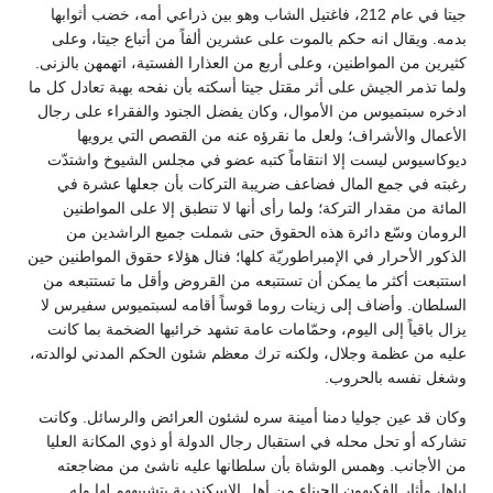
جيتا في عام 212، فاغتيل الشاب وهو بين ذراعي أمه، خضب أثوابها
بدمه. ويقال انه حكم بالموت على عشرين ألفاً من أتباع جيتا، وعلى
كثيرين من المواطنين، وعلى أربع من العذارا الفستية، اتهمهن بالزنى.
ولما تذمر الجيش على أثر مقتل جيتا أسكته بأن نفحه بهبة تعادل كل ما
ادخره سبتميوس من الأموال، وكان يفضل الجنود والفقراء على رجال
الأعمال والأشراف؛ ولعل ما نقرؤه عنه من القصص التي يرويها
ديوكاسيوس ليست إلا انتقاماً كتبه عضو في مجلس الشيوخ واشتدّت
رغبته في جمع المال فضاعف ضريبة التركات بأن جعلها عشرة في
المائة من مقدار التركة؛ ولما رأى أنها لا تنطبق إلا على المواطنين
الرومان وسّع دائرة هذه الحقوق حتى شملت جميع الراشدين من
الذكور الأحرار في الإمبراطوريّة كلها؛ فنال هؤلاء حقوق المواطنين حين
استتبعت أكثر ما يمكن أن تستتبعه من القروض وأقل ما تستتبعه من
السلطان. وأضاف إلى زينات روما قوساً أقامه لسبتميوس سفيرس لا
يزال باقياً إلى اليوم، وحمّامات عامة تشهد خرائبها الضخمة بما كانت
عليه من عظمة وجلال، ولكنه ترك معظم شئون الحكم المدني لوالدته،
وشغل نفسه بالحروب.
وكان قد عين جوليا دمنا أمينة سره لشئون العرائض والرسائل. وكانت
تشاركه أو تحل محله في استقبال رجال الدولة أو ذوي المكانة العليا
من الأجانب. وهمس الوشاة بأن سلطانها عليه ناشئ من مضاجعته
إياها، وأثار الفكيهون الجبناء من أهل الإسكندرية بتشبيههم لها وله