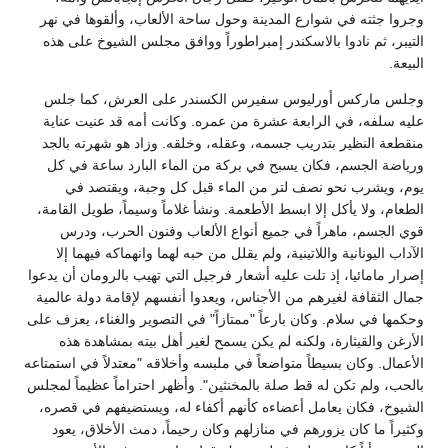
وجروا جثته في شوارع المدينة وحول ساحة الألعاب، وألقوها في نهر
التيبر، ثم نادوا بالاسكندر إمبراطوراً ووافق مجلس الشيوخ على هذه
البيعة.
وجلس ماركس أورليوس سفيرس الكسندر على العرش، كما جلس
عليه سلفه، في الرابعة عشرة من عمره. وكانت أمه قد عنيت عناية
منقطعة النظير بتدريب جسمه، وعقله، وخلقه. وزاد هو شهرته بالجد
ورياضة الجسم، فكان يسبح في بركة من الماء البارد ساعة في كل
يوم، ويشرب نحو نصف لتر من الماء قبل كل وجبة، ويقتصد في
الطعام، ولا يأكل إلا ابسط الأطعمة. ونشأ غلاماً وسيماً، طويل القامة،
قوي الجسم، ماهراً في جميع أنواع الألعاب وفنون الحرب، ودرس
الآداب اليونانية واللاتينية، ولم يقلل من حبه لهما وانهماكه فيهما إلا
إصرار مامائيا، إذ تلت عليه أشعار فرجيل التي تهيب بالرومان أن يدعوا
جمال الثقافة لغيرهم من الأجناس، ويعدوا أنفسهم لإقامة دولة عالمية
وحكمها في سلام. وكان بارعاً "ممتازاً" في التصوير والغناء، يعزف على
الأرغن والقيثارة، ولكنه لم يكن يسمح لغير أهل بيته بمشاهدة هذه
الأعمال. وكان بسيطاً متواضعاً في ملبسه وأخلاقه "معتدلاً في استمتاعه
بالحب، ولم تكن له قط صلة بالمخنثين". وأظهر احتراماً عظيماً لمجلس
الشيوخ، فكان يعامل أعضاءه كأنهم أكفاء له، ويستضيفهم في قصره،
وكثيراً ما كان يزورهم في منازلهم وكان رحيماً، دمث الأخلاق، يعود