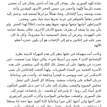
عبادة إلهه السوري بعل. يضاف إلى هذا أنه إختتن وفكر في أن يخصي
نفسه تكريماً لإلهه؛ وأحضر من حمص الحجر الأسود المقدس وأخذ
يعبده بوصفه رمزاً لإلجابال، وشاد هيكلاً مزخرفاً ليضعه فيه، وحمل إليه
الحجر مغلفاً بالجواهر في عربة تجرها ستة جياد بيض، ومشى
الإمبراطور أمامها متجهاً بوجهه نحوها وهو صامت إجلالاً لهذا الحجر. ولم
يكن يجد ما يمنعه أن يعترف بجميع الأديان الأخرى، فكان يبسط حمايته
على اليهودية، وعرض أن يجعل المسيحية ديناً مشروعاً، وكل ما كان
يصر عليه في إخلاص يدعو إلى الإعجاب هو أن يكون حجره أعظم
الآلهة.
وكانت أمه منهمكة في علتها تنظر إلى هذه المهزلة الدينية نظرة
المتسامح الذي لا يعنيه من أمرها شيء، ولكن جوليا ميزا صممت، حين
عجزت عن وقفها، على أن تتعجل تلك الكارثة التي ستقضي على هذه
الأسرة العجيبة من النساء السوريات. ولهذا أقنعت إلجابالس بأن يتبنى
الاسكندر ابن عمه ويوصي به قيصراً وخليفة له، وأخذت هي ومامائيا
تدربان الغلام على واجبات منصبه، وسلكتا كل السبل التي تجعل
مجلس الشيوخ والشعب ينظران إليه على أنه خير بديل للقس المأفون
الذي أساء إلى روما - لا بإسرافه أو فحشه - بل بإخضاعه جوبتر إلى
بعل السوري. وكشفت سؤامياس المؤامرة وأثارت الحرس البريتوري
على أختها وابن أختها. لكن ميزا ومامائيا كانتا أقوى منها حجة إذا بسطتا
أيديهما للحرس بالمال الوفير، فقتل رجال الحرس إلجابالس وأمه،