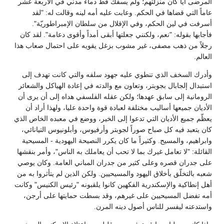
المرضى أياً كان منزلتهم؛ ولم يسفك قط دماء مدني في الأربعة عشر
عاماً التي قضاها في الحكم. وعابت عليه أمه لينه وقالت له: "لقد
أسرفت في لين الحكم، وفي الإقلال من سلطان الإمبراطوريّة".
فأجابها بقوله: "نعم، ولكنني جعلتها أبقى أمداً وأقوى دعامة". لقد كان
رجلاً من ذهب مصفى، غير مشوب بزغل يقويه على احتمال صعاب هذا
العالم.
وأدرك السخف الذي تنطوي عليه جهود سلفه والتي كانت تهدف إلى
استبدال إلجابال بجوبتر، وتعاون مع والدته في إعادة الهياكل والشعائر
الرومانية إلى سابق عهدها؛ ولكن عقله الفلسفي هداه إلى أن يرى أن
الأديان جميعها أساليب مختلفة لعبادة قوة واحدة عليا، ولهذا أراد أن
يعظّم جميع الأديان التي تدعوا إلى الخير، ووضع في معبده الخاص الذي
كان يتعبد فيه كل صباح صوراً لجوبتر وأرفيوس، وأبلونيوس التيانائي،
وابراهيم، والمسيح. وكثيراً ما كان يكرر النصيحة اليهودية - المسيحية
القائلة: "لا تعامل غيرك بما لا تحب أن يعاملك به الناس"، وأمر بنقشها
على جدران قصره وعلى كثير من جدران المباني العامة. وكان يوصي
شعبه بالتخلّق بأخلاق اليهود والمسيحيين. ولكن الذين لم يتأثروا به من
أهل إنطاكية والإسكندرية الفكهين كانوا يلقبونه "رئيس الكنيس" وكانت
أمه تفضل المسيحيين على غيرهم، وقد بسطت حمايتها على أرجن،
واستدعته ليفسر للناس أصول دينه المرن.