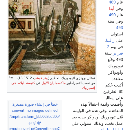
عام
489
وفي
أيدا
عام
490
.
وفي سنة
493
استولى
على
راڤـِنا
.
في يوم
2
فبراير
سنة
493 وقـّع
ثيودوريك
وأودواكر
تمثال برونزي لثيودوريك العظيم (
پيتر فيشر
، 1512-13)،
معاهدة
من نصب الامبراطور
ماكسمليان الأول
في
كنيسة البلاط في
أكدت حُكم
إنسبروك
.
كلا الطرفين
على إيطاليا.
وأُقيمت وليمة احتفالاً بهذه
خطأ في إنشاء صورة مصغرة:
المعاهدة. وفي هذه في الوليمة
convert: no images defined
`/tmp/transform_5bb062ec30e4
قَتل ثيودوريك أودواكر بيديه بعد
.png' @
عمل نخب، وبذلك استولي علي
error/convert.c/ConvertImageC
إيطاليا
ودلماشيا
.