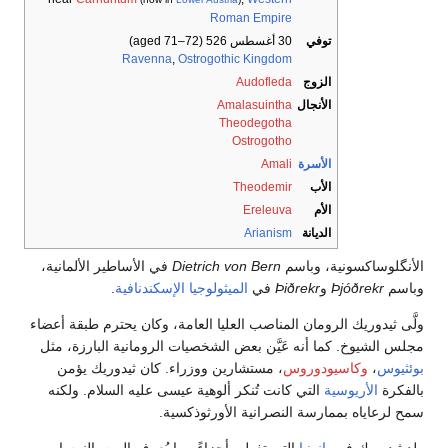
Roman Empire
توفي
30 أغسطس 526
(aged 71–72)
Ravenna
,
Ostrogothic Kingdom
الزوج
Audofleda
الأنجال
Amalasuintha
Theodegotha
Ostrogotho
الأسرة
Amali
الأب
Theodemir
الأم
Ereleuva
الديانة
Arianism
الأنگلوساكسونية، وباسم
Dietrich von Bern
في الأساطير الألمانية،
وباسم
Þjóðrekr
و
Þiðrekr
في
الميثولوجيا الإسكندنافية
.
ولَّى ثيدوريك الرومان المناصب العليا العامة، وكان يحترم طبقة أعضاء
مجلس الشيوخ. كما أنه عَيَّن بعض الشخصيات الرومانية البارزة، مثل
بوئثيوس
،
وكاسيودوروس
، مستشارين ووزراء. كان ثيدوريك يؤمن
بالفكرة
الأريوسية
التي كانت تُنكر ألوهية عيسى عليه السلام. ولكنه
سمح لرعاياه بممارسة النصرانية الأورثوذكسية.