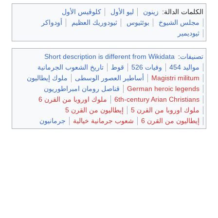
الكلمات الدالة:
زينون
ليو الأول
كلوڤيس الأول
مجلس الشيوخ
بوئثيوس
ثيودوريك العظيم
أودواكر
ثيوديمير
تصنيفات
:
Short description is different from Wikidata
مواليد 454
وفيات 526
قوط
تاريخ الشعوب الجرمانية
Magistri militum
أساطير العصور الوسطى
ملوك إيطاليون
German heroic legends
قناصل رومان امبراطوريون
6th-century Arian Christians
ملوك اوروبا من القرن 6
ملوك اوروبا من القرن 5
إيطاليون من القرن 5
إيطاليون من القرن 6
شعوب جرمانية خيالية
جرمانيون