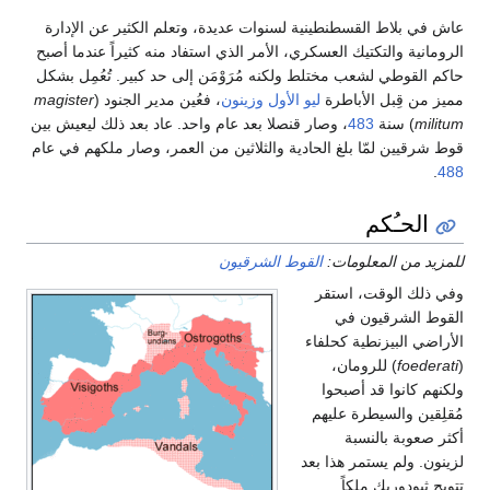
عاش في بلاط القسطنطينية لسنوات عديدة، وتعلم الكثير عن الإدارة
الرومانية والتكتيك العسكري، الأمر الذي استفاد منه كثيراً عندما أصبح
حاكم القوطي لشعب مختلط ولكنه مُرَوْمَن إلى حد كبير. تُعُمِل بشكل
مميز من قِبل الأباطرة
ليو الأول
وزينون
، فعُين مدير الجنود (
magister
militum
) سنة
483
، وصار قنصلا بعد عام واحد. عاد بعد ذلك ليعيش بين
قوط شرقيين لمّا بلغ الحادية والثلاثين من العمر، وصار ملكهم في عام
.
488
الحـُكم
للمزيد من المعلومات:
القوط الشرقيون
وفي ذلك الوقت، استقر
القوط الشرقيون في
الأراضي البيزنطية كحلفاء
(
foederati
) للرومان،
ولكنهم كانوا قد أصبحوا
مُقلِقين والسيطرة عليهم
أكثر صعوبة بالنسبة
لزينون. ولم يستمر هذا بعد
تتويج ثيودوريك ملكاً