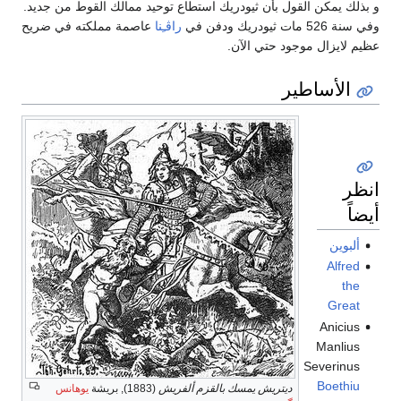
و بذلك يمكن القول بأن ثيودريك استطاع توحيد ممالك القوط من جديد.
وفي سنة 526 مات ثيودريك ودفن في
راڤـِنا
عاصمة مملكته في ضريح
عظيم لايزال موجود حتي الآن.
الأساطير
انظر
أيضاً
ألبوين
Alfred
the
Great
Anicius
Manlius
Severinus
Boethiu
ديتريش يمسك بالقزم ألفريش
(1883), بريشة
يوهانس