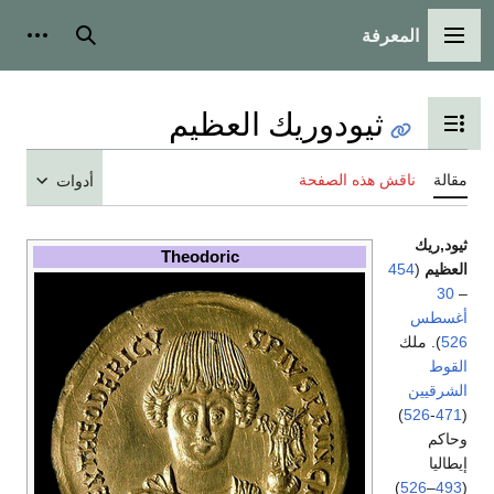
المعرفة
القائمة الرئيسية
بحث
أدوات
ثيودوريك العظيم
تبديل عرض جدول المحتويات
مقالة
ناقش هذه الصفحة
أدوات
ثيود,ريك
Theodoric
العظيم
(
454
30
–
أغسطس
526
). ملك
القوط
الشرقيين
)
526
-
471
(
وحاكم
إيطاليا
)
526
–
493
(