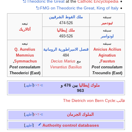
Theodoric the Great
at the
Catholic Encyclopedia
FMG on Theodoric the Great, King of Italy
سبقه
ملك القوط الشرقيين
ثيودمير
474-526
تبعه
أثالاريك
سبقه
ملك إيطاليا
اودواسر
493-526
سبقه
تبعه
Anicius Acilius
قنصل
الامبراطورية الرومانية
Q. Aurelius
Memmius
484
Aginatius
Faustus
,
مع
Decius Marius
Symmachus
,
Post consulatum
Venantius Basilius
Post consulatum
Theoderici
(East)
Trocundis
(East)
ملوك إيطاليا
بين 476 و
e
t
v
أظهر
963
قالب:The Dietrich von Bern Cycle
الملوك الجرمان
e
t
v
أظهر
Authority control databases
أظهر