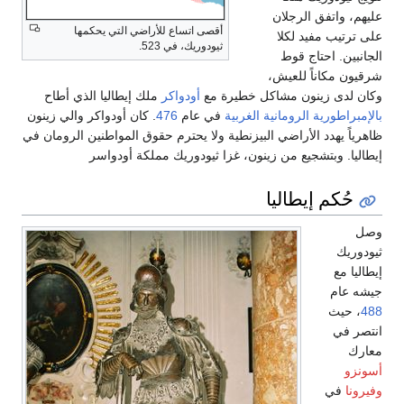
عليهم، واتفق الرجلان
أقصى اتساع للأراضي التي يحكمها
على ترتيب مفيد لكلا
ثيودوريك، في 523.
الجانبين. احتاج قوط
شرقيون مكاناً للعيش،
وكان لدى زينون مشاكل خطيرة مع
أودواكر
ملك إيطاليا الذي أطاح
بالإمبراطورية الرومانية الغربية
في عام
476
. كان أودواكر والي زينون
ظاهرياً يهدد الأراضي البيزنطية ولا يحترم حقوق المواطنين الرومان في
إيطاليا. وبتشجيع من زينون، غزا ثيودوريك مملكة أودواسر
حُكم إيطاليا
وصل
ثيودوريك
إيطاليا مع
جيشه عام
488
، حيث
انتصر في
معارك
أسونزو
وفيرونا
في