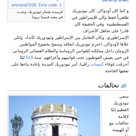
ommand/3229. Error code: 1
و كما كان أودواكر، كان ثيودوريك
قرميدة بشعار ثيودوريك، وجدت
ظاهرياً فقط والي للإمبراطور في
في معبد فيستا بروما
القسطنطينية. وفي الحقيقة كان
قادرا على تجاهل الأشراف
الإمبراطوري، وكان التعامل بين الإمبراطور وثيودوريك كأنداد. ولكن
خلافا لأودواكر، احترم ثيودوريك اتفاقه وسمح بخضوع المواطنين
الرومان داخل مملكته للقوانين الرومانية والنظام القضائي الروماني.
في حين يعيش القوطيون تحت قوانينهم وأعرافهم. سنة
519
لمّا
أحرقت غوغاء
كنيسات
راڤـِنا، أمر ثيودوريك المدينة بإعادة بناءها على
نفقتها الخاصة.
تحالفات
سعى
ثيودوريك
العظيم إمّا
لإقامة
تحالفات مع
أو للهيمنة