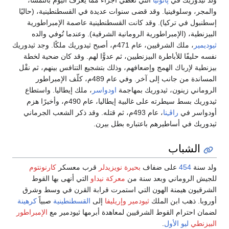
ولد ثيدوريك في
پانونيا
التي تغطي أجزاءً مما يُعرف اليوم بالنمسا،
والمجر، وسلوفينيا. وقد قضى سنوات عديدة في القسطنطينية، (حاليًا
إسطنبول في تركيا). وقد كانت القسطنطينية عاصمة الإمبراطورية
البيزنطية، (الإمبراطورية الرومانية الشرقية). وعندما تُوفي والده
ثيوديمير
، ملك الشرقيين، عام 471م، أصبح ثيدوريك ملكًا. وجد ثيدوريك
نفسه حليفًا للأباطرة البيزنطيين، ثم عدوًّا لهم. وقد كان ضحية لخطة
بيزنطية لإرباك الهمج وإضعافهم، وذلك بتشجيع التنافس بينهم، ثم نقْل
المساندة من جانب إلى آخر. وفي عام 489م، كلّف الإمبراطور
الروماني زينون، ثيدوريك بمهاجمة
اودواسر
، ملك إيطاليا. واستطاع
ثيدوريك بسط سيطرته على غالبية إيطاليا، عام 490م، وأخيرًا هزم
أودواسر في
راڤـِنا
، عام 493م، ثم قتله. وقد ذكر الشعب الجرماني
ثيدوريك في أساطيرهم باعتباره بطل بيرن.
الشباب
ولد سنة
454
على ضفاف
بحيرة نويزيدلر
قرب معسكر
كارنونتوم
للجيش الروماني وبعد سنة من
معركة نيداو
التي أنهى بها القوط
الشرقيون هيمنة الهون التي استمرت قرابة القرن في وسط وشرق
أوروبا. ذهب ابن الملك
ثيودمير
وإريليفا
إلى
القسطنطينية
صبياً
كرهينة
لضمان احترام القوط الشرقيين لمعاهدة أبرمها ثيودمير مع
الإمبراطور
البيزنطي
ليو الأول
.