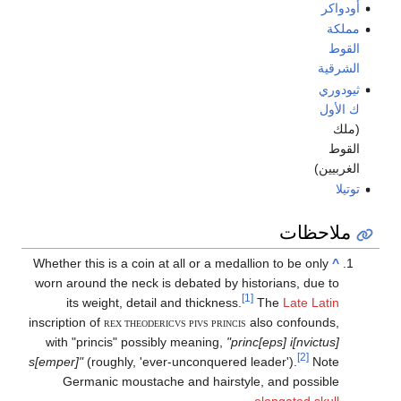
أودواكر
مملكة
القوط
الشرقية
ثيودوري
ك الأول
(ملك
القوط
الغربيين)
توتيلا
ملاحظات
Whether this is a coin at all or a medallion to be only
^
worn around the neck is debated by historians, due to
[1]
its weight, detail and thickness.
The
Late Latin
inscription of
also confounds,
REX THEODERICVS PIVS PRINCIS
with "princis" possibly meaning,
"princ[eps] i[nvictus]
[2]
s[emper]"
(roughly, 'ever-unconquered leader').
Note
Germanic moustache and hairstyle, and possible
.
elongated skull