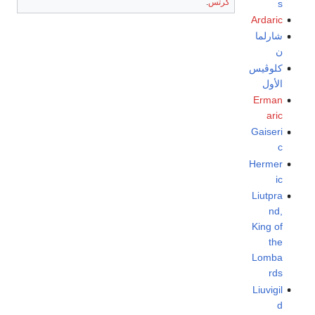
گرتس
.
s
Ardaric
شارلما
ن
كلوڤيس
الأول
Erman
aric
Gaiseri
c
Hermer
ic
Liutpra
nd,
King of
the
Lomba
rds
Liuvigil
d