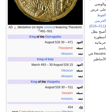
والوصي
على عرش
القوط
الغربيين
).
526
–
511
(
) featuring Theodoric,
solidus
Medallion (or triple
ح.
AD
[أ]
491–501
أصبح بطل
أسطورة
King
of the
Ostrogoths
جرمانية :
العهد
471 – 30 August 526
باسم
سبقه
Theodemir
Þeodric
في
تبعه
Athalaric
الأساطير
King of Italy
العهد
15 March 493 – 30 August 526
سبقه
Odoacer
تبعه
Athalaric
King
of the
Visigoths
العهد
511 – 30 August 526
سبقه
Gesalec
تبعه
Amalaric
وُلِد
454
near
Carnuntum
,
Western
(now in
Lower Austria
)