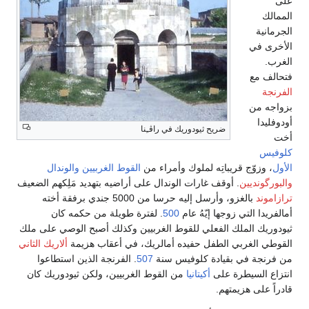
على
الممالك
الجرمانية
الأخرى في
الغرب.
فتحالف مع
الفرنجة
بزواجه من
أودوفليدا
ضريح ثيودوريك في راڤـِنا
أخت
كلوفيس
الأول
، وزوّج قريباتِه لملوك وأمراء من
القوط الغربيين
والوندال
والبورگونديين
. أوقف غارات الوندال على أراضيه بتهديد مَلِكهم الضعيف
ترازاموند
بالغزو، وأرسل إليه حرسا من 5000 جندي برفقة أخته
أمالفريدا التي زوجها إيّهُ عام
500
. لفترة طويلة من حكمه كان
ثيودوريك الملك الفعلي للقوط الغربيين وكذلك أصبح الوصي على ملك
القوطي الغربي الطفل حفيده أمالريك، في أعقاب هزيمة
ألاريك الثاني
من فرنجة في بقيادة كلوفيس سنة
507
. الفرنجة الذين استطاعوا
انتزاع السيطرة على
أكيتانيا
من القوط الغربيين، ولكن ثيودوريك كان
قادراً على هزيمتهم.