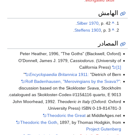
الهامش
Silber 1970
, p. 42.
^
Steffens 1903
, p. 3.
^
المصادر
Peter Heather, 1996, "The Goths" (Blackwell, Oxford)
O'Donnell, James J. 1979,
Cassiodorus
. (University of
California Press)
[1]
Encyclopaedia Britannica
1911:
"Dietrich of Bern"
Rolf Badenhausen, "Merovingians by the Svava?"
:
discussion based on the Skokloster
Svava
, Stockholm
catalogued as Skokloster-Codex-I/115&116 quarto, E 9013.
John Moorhead, 1992.
Theoderic in Italy
(Oxford: Oxford
University Press) ISBN 0-19-814781-3.
Theodoric the Great
at MiddleAges.net
Theodoric the Goth
, 1897, by Thomas Hodgkin, from
Project Gutenberg