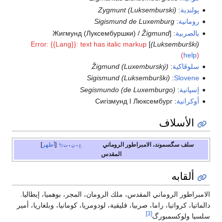
پولندية
:
Zygmunt (Luksemburski)
رومانية
:
Sigismund de Luxemburg
بالصربية
: [Жигмунд (Луксембуршки) /
Žigmund
Error: {{Lang}}: text has italic markup
]
(Luksemburški)
(
help
)
سلوڤاكية
:
Žigmund (Luxemburský)
Sigismund (Luksemburški)
:
Slovene
إسپانية
:
Segismundo (de Luxemburgo)
أوكرانية
:
Сигізмунд I Люксембург
الأسلاف
سلف سگسموند، الامبراطور الروماني
أظهر
ع
ن
ت
•
•
المقدس
ألقابه
الامبراطور الروماني المقدس، ملك الرومان، المجر، بوهميا، إيطاليا.
دالماتيا، كرواتيا، راما، صربيا، قليقية، لودومريا، كومانيا، وبلغاريا، أمير
[3]
سلسيا ولوكسمبورگ