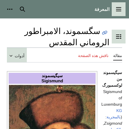
المعرفة
القائمة الرئيسية
بحث
أدوات
سگسموند، الامبراطور
تبديل عرض جدول المحتويات
الروماني المقدس
مقالة
ناقش هذه الصفحة
أدوات
سيگيسموند
سيگيسموند
من
Sigismund
لوكسمبورگ
Sigismund
of
Luxemburg
KG
(
بالمجرية
:
,
Zsigmond