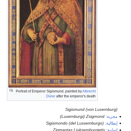
Portrait of Emperor Sigismund, painted by
Albrecht
Dürer
after the emperor's death
Sigismund (von Luxemburg)
مجرية
:
(Luxemburgi) Zsigmond
إيطالية
:
Sigismondo (del Lussemburgo)
لتوانية
:
Zigmantas Liuksemburgietis