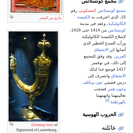
مجمع كونستانس
مجمع كونستانس
المسكوني
رقم
15، الذي اعترفت به
الكنيسة
ماري من المجر
الكاثوليكية
، وعقد في مدينة
كونستانس
من 1414 حتى 1418،
لإصلاح الكنيسة الكاثوليكية
ورأب الصدع الخطير الذي
أصابها إثر
الانشقاق
الغربي
. وقد وفق المجمع
إلى ذلك، في نوفمبر
1417 فوضع حدا لذلك
الانشقاق
وانصرف إلى
درس قضيتي
جون ويكلف
وجون هس
فشجب
تعاليمهما واتهمهما
[2]
بالهرطقة
.
الحروب الهوسية
Drinking horn
of
عائلته
Sigismund of Luxemburg,