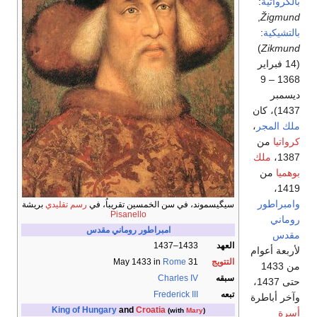
بالكرواتية
:
,
Žigmund
بالتشيكية
:
)
Zikmund
(14 فبراير
1368 – 9
ديسمبر
1437)، كان
ملك المجر
،
كرواتيا
من
1387،
ملك
بوهميا
من
1419،
وامبراطور
سيگيسموند، في سن الخمسين تقريباُ، في
رسم تقليدي
بريشة
Pisanello
روماني
امبراطور روماني مقدس
مقدس
العهد
1433–1437
لأربعة أعوام
التتويج
31 May 1433 in
Rome
من 1433
سبقه
Charles IV
حتى 1437،
تبعه
Frederick III
وآخر أباطرة
King of Hungary
and
Croatia
(with
Mary
)
أسرة