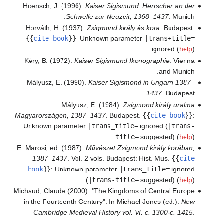
Hoensch, J. (1996).
Kaiser Sigismund: Herrscher an der
Schwelle zur Neuzeit, 1368–1437
. Munich.
Horváth, H. (1937).
Zsigmond király és kora
. Budapest.
{{
cite book
}}
:
Unknown parameter
|trans+title=
ignored (
help
)
Kéry, B. (1972).
Kaiser Sigismund Ikonographie
. Vienna
and Munich.
Mályusz, E. (1990).
Kaiser Sigismond in Ungarn 1387–
1437
. Budapest.
Mályusz, E. (1984).
Zsigmond király uralma
Magyarországon, 1387–1437
. Budapest.
{{
cite book
}}
:
Unknown parameter
|trans_title=
ignored (
|trans-
title=
suggested) (
help
)
E. Marosi, ed. (1987).
Művészet Zsigmond király korában,
1387–1437
. Vol. 2 vols. Budapest: Hist. Mus.
{{
cite
book
}}
:
Unknown parameter
|trans_title=
ignored
(
|trans-title=
suggested) (
help
)
Michaud, Claude (2000). "The Kingdoms of Central Europe
in the Fourteenth Century". In Michael Jones (ed.).
New
Cambridge Medieval History vol. VI. c. 1300-c. 1415
.