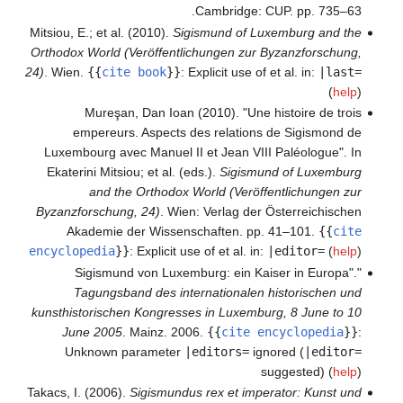
Cambridge: CUP. pp. 735–63.
Mitsiou, E.; et al. (2010).
Sigismund of Luxemburg and the
Orthodox World (Veröffentlichungen zur Byzanzforschung,
24)
. Wien.
{{
cite book
}}
:
Explicit use of et al. in:
|last=
(
help
)
Mureşan, Dan Ioan (2010). "Une histoire de trois
empereurs. Aspects des relations de Sigismond de
Luxembourg avec Manuel II et Jean VIII Paléologue". In
Ekaterini Mitsiou; et al. (eds.).
Sigismund of Luxemburg
and the Orthodox World (Veröffentlichungen zur
Byzanzforschung, 24)
. Wien: Verlag der Österreichischen
Akademie der Wissenschaften. pp. 41–101.
{{
cite
encyclopedia
}}
:
Explicit use of et al. in:
|editor=
(
help
)
"Sigismund von Luxemburg: ein Kaiser in Europa".
Tagungsband des internationalen historischen und
kunsthistorischen Kongresses in Luxemburg, 8 June to 10
June 2005
. Mainz. 2006.
{{
cite encyclopedia
}}
:
Unknown parameter
|editors=
ignored (
|editor=
suggested) (
help
)
Takacs, I. (2006).
Sigismundus rex et imperator: Kunst und