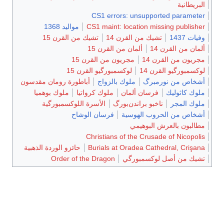
البريطانية
CS1 errors: unsupported parameter
CS1 maint: location missing publisher
مواليد 1368
وفيات 1437
تشيك من القرن 14
تشيك من القرن 15
ألمان من القرن 14
ألمان من القرن 15
مجريون من القرن 14
مجريون من القرن 15
لوكسمبورگيو القرن 14
لوكسمبورگيو القرن 15
أشخاص من نورمبرگ
ملوك بالزواج
أباطورة رومان مقدسون
ملوك كاثوليك
فرسان ألمان
ملوك كرواتيا
ملوك بوهميا
ملوك المجر
ناخبو براندن‌بورگ
الأسرة اللوكسمبورگية
أشخاص من الحروب الهوسية
فرسان الوشاح
مطالبون بالعرش البوهيمي
Christians of the Crusade of Nicopolis
Burials at Oradea Cathedral, Crişana
حائزو الوردة الذهبية
تشيك من أصل لوكسمبورگي
Order of the Dragon