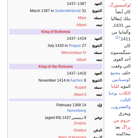
العهد
1387–1437
لوكسمبورگ
.
التتويج
31 March 1387 in
Székesfehérvár
كان أيضاً
سبقه
Mary
ملك إيطاليا
من 1431،
تبعه
Albert
وألمانيا من
King of Bohemia
[1]
1411.
العهد
1419–1437
كان
التتويج
27 July 1420 in
Prague
سيگيسموند
سبقه
Wenceslaus IV
أحد القوى
تبعه
Albert
التي وقفت
King of the Romans
خلف
مجمع
العهد
1410–1437
كونستانس
التتويج
8 November 1414 in
Aachen
المؤيد
للبابا
سبقه
Rupert
الكاذب
يوحنا
تبعه
Albert II
الثالث
وُلِد
14 February 1368
والعشرون
،
Nuremberg
ويحرق
توفي
9 ديسمبر 1437
(aged 69)
جروم من
Znojmo
پراگ
بعد
الدفن
Oradea
محاكمته
الزوج
Mary of Hungary