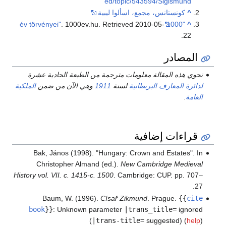
ed/topic/543594/Sigismund
^
كونستانس، مجمع، اسألوا ليبية
. 1000ev.hu
. Retrieved
2010-05-
"1000 év törvényei"
^
.
22
المصادر
تحوي هذه المقالة معلومات مترجمة من الطبعة الحادية عشرة
لدائرة المعارف البريطانية
لسنة
1911
وهي الآن من ضمن
الملكية
العامة
.
قراءات إضافية
Bak, János (1998). "Hungary: Crown and Estates". In
Christopher Almand (ed.).
New Cambridge Medieval
History vol. VII. c. 1415-c. 1500
. Cambridge: CUP. pp. 707–
27.
Baum, W. (1996).
Císař Zikmund
. Prague.
{{
cite
book
}}
:
Unknown parameter
|trans_title=
ignored
(
|trans-title=
suggested) (
help
)