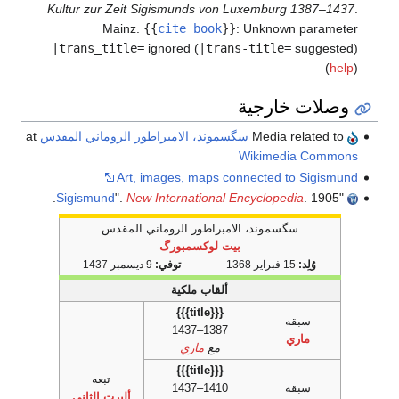
Kultur zur Zeit Sigismunds von Luxemburg 1387–1437
.
Mainz.
{{
cite book
}}
:
Unknown parameter
|trans_title=
ignored (
|trans-title=
suggested)
(
help
)
وصلات خارجية
Media related to
سگسموند، الامبراطور الروماني المقدس
at
Wikimedia Commons
Art, images, maps connected to Sigismund
Sigismund
".
New International Encyclopedia
. 1905.
"
سگسموند، الامبراطور الروماني المقدس
بيت لوكسمبورگ
وُلِد:
15 فبراير 1368
توفي:
9 ديسمبر 1437
ألقاب ملكية
{{{title}}}
سبقه
1387–1437
ماري
مع
ماري
{{{title}}}
تبعه
سبقه
1410–1437
ألبرت الثاني