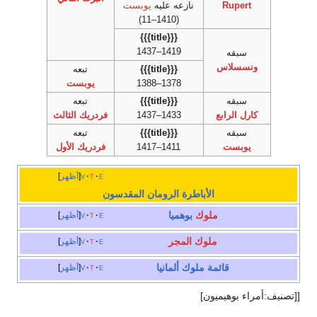
Rupert
نازعه عليه
يوبست
(1410–11)
{{{title}}}
1419–1437
سبقه
ونسسلاس
{{{title}}}
تبعه
1378–1388
يوبست
سبقه
{{{title}}}
تبعه
كارل الرابع
1433–1437
فردريك الثالث
سبقه
{{{title}}}
تبعه
يوبست
1411–1417
فردريك الأول
e
t
v
أظهر
الأباطرة الرومان المقدسون
ملوك
بوهميا
e
t
v
أظهر
ملوك المجر
e
t
v
أظهر
قائمة ملوك
ألمانيا
e
t
v
أظهر
[[تصنيف:أمراء بوهيميون]