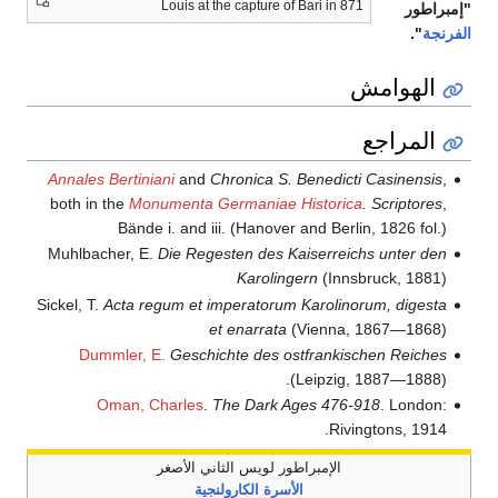
Louis at the capture of Bari in 871
"إمبراطور
الفرنجة
".
الهوامش
المراجع
Annales Bertiniani
and
Chronica S. Benedicti Casinensis
,
both in the
Monumenta Germaniae Historica
. Scriptores
,
Bände i. and iii. (Hanover and Berlin, 1826 fol.)
Muhlbacher, E.
Die Regesten des Kaiserreichs unter den
Karolingern
(Innsbruck, 1881)
Sickel, T.
Acta regum et imperatorum Karolinorum, digesta
et enarrata
(Vienna, 1867—1868)
Dummler, E.
Geschichte des ostfrankischen Reiches
(Leipzig, 1887—1888).
Oman, Charles
.
The Dark Ages 476-918
. London:
Rivingtons, 1914.
الإمبراطور لويس الثاني الأصغر
الأسرة الكارولنجية