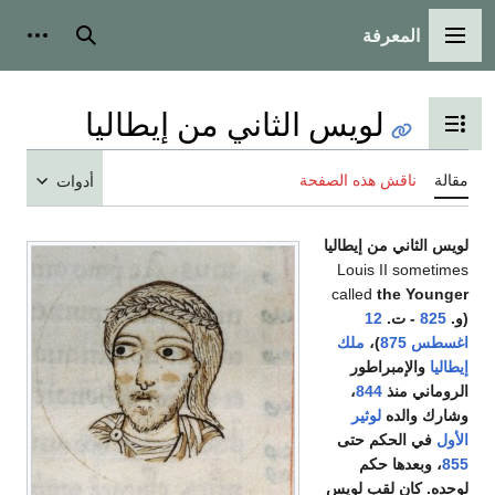
المعرفة
القائمة الرئيسية
بحث
أدوات
لويس الثاني من إيطاليا
تبديل عرض جدول المحتويات
مقالة
ناقش هذه الصفحة
أدوات
لويس الثاني من إيطاليا
Louis II sometimes
called
the Younger
(و.
825
- ت.
12
اغسطس
875
)،
ملك
إيطاليا
والإمبراطور
الروماني منذ
844
،
وشارك والده
لوثير
الأول
في الحكم حتى
855
، وبعدها حكم
لوحده. كان لقب لويس