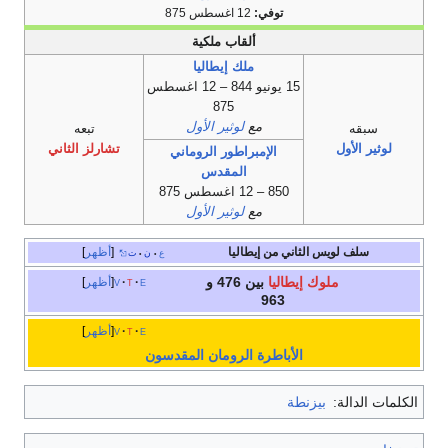
توفي:
12 اغسطس 875
ألقاب ملكية
ملك إيطاليا
15 يونيو 844 – 12 اغسطس
875
مع
لوثير الأول
سبقه
تبعه
لوثير الأول
تشارلز الثاني
الإمبراطور الروماني
المقدس
850 – 12 اغسطس 875
مع
لوثير الأول
سلف لويس الثاني من إيطاليا
أظهر
ع
ن
ت
•
•
ملوك إيطاليا
بين 476 و
e
t
v
أظهر
963
e
t
v
أظهر
الأباطرة الرومان المقدسون
الكلمات الدالة:
بيزنطة