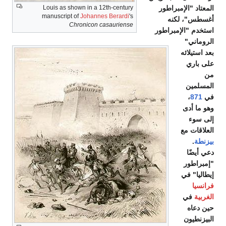
المعتاد "الإمبراطور
Louis as shown in a 12th-century
manuscript of
Johannes Berardi
's
أغسطس"، لكنه
Chronicon casauriense
استخدم "الإمبراطور
الروماني"
بعد استيلائه
على باري
من
المسلمين
في
871
،
وهو ما أدى
إلى سوء
العلاقات مع
بيزنطة
.
دعي أيضًا
"إمبراطور
إيطاليا" في
فرانسيا
الغربية
في
حين دعاه
البيزنطيون