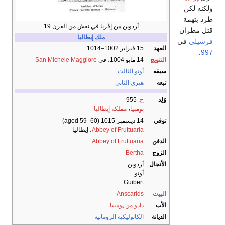
ولكنه لكن
طرد بتهمة
أردوين من إڤريا في نقش من القرن 19
قتل مطران
ملك إيطاليا
فرشيلي
في
العهد
15 فبراير 1002–1014
.
997
التتويج
14 مايو 1004، في
San Michele Maggiore
سبقه
أوتو الثالث
تبعه
هنري الثاني
وُلِد
ح.
955
پومبيا
،
مملكة إيطاليا
توفي
14 ديسمبر 1015 (aged 59–60)
Abbey of Fruttuaria
، إيطاليا
الدفن
Abbey of Fruttuaria
الزوج
Bertha
الأنجال
أردوين
أوتو
Guibert
البيت
Anscarids
الأب
دادو من پومبيا
الديانة
الكاثوليكية الرومانية