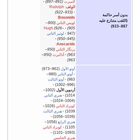
لامبرت
(891–897)
الوِلف
:
Rudolph
(922–933)
بدون أسر حاكمة
:
Bosonids
(اللقب متنازع عليه
لويس الثاني
(900–
887–933)
Hugh
(926–
905)
947)
لوثير الثاني
(945–950)
:
Anscarids
برنگار الثاني
(950–
963)
أدالبرت
(950–
963)
أوتو الأول
(962–973)
أوتو الثاني
(980–
983)
أوتو الثالث
(996–1002)
أردوين الأول
(1002–
1014)
هنري الثاني
(1004–1024)
كونراد الثاني
(1026–
1039)
هنري الثالث
(1039–1056)
هنري الرابع
(1056–
1105)
كونراد الثاني
(1093–1101)
هنري الخامس