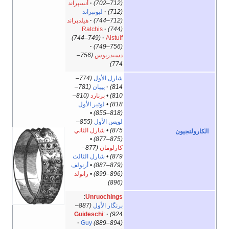
(702–712)
أنسپراند
(712)
ليوتپراند
(712–744)
هيلدپراند
Ratchis
(744)
(744–749)
Aistulf
(749–756)
دسيدريوس
(756–
774)
شارل الأول
(774–
814)
پيپان
(781–
810)
•
برنارد
(810–
818)
•
لوثير الأول
•
(818–855)
لويس الأول
(855–
875)
•
شارل الثاني
الكارولنجيون
•
(875–877)
كارلومان
(877–
879)
•
شارل الثالث
(879–887)
•
أرنولف
(896–899)
•
راتولد
(896)
:
Unruochings
برنگار الأول
(887–
Guideschi
:
924)
Guy
(889–894)