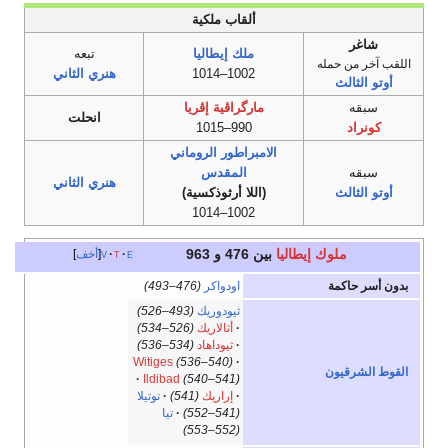
ألقاب ملكية
شاغر
ملك إيطاليا
تبعه
اللقب آخر من حمله
1002–1014
هنري الثاني
أوتو الثالث
سبقه
مارگراڤية إڤريا
انحلت
كونراد
990–1015
الامبراطور الروماني
سبقه
المقدس
هنري الثاني
أوتو الثالث
(اللا أرثوذكسية)
1002–1014
ملوك إيطاليا
بين 476 و 963
e
t
v
أخف
بدون أسر حاكمة
اودواكر
(476–493)
ثيودوريك
(493–526)
أثالاريك
(526–534)
ثيوداهاد
(534–536)
Witiges
(536–540)
القوط الشرقيون
Ildibad
(540–541)
إراريك
(541)
توتيلا
(541–552)
تيا
(552–553)