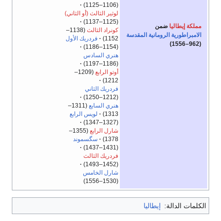
(1106–1125)
لوثير الثالث (أو الثاني)
(1125–1137)
مملكة إيطاليا
ضمن
كونراد الثالث
(1138–
الامبراطورية الرومانية المقدسة
1152)
فردريك الأول
(962–1556)
(1154–1186)
هنري السادس
(1186–1197)
أوتو الرابع
(1209–
1212)
فردريك الثاني
(1212–1250)
هنري السابع
(1311–
1313)
لويس الرابع
(1327–1347)
شارل الرابع
(1355–
1378)
سگسموند
(1431–1437)
فردريك الثالث
(1452–1493)
شارل الخامس
(1530–1556)
الكلمات الدالة:
إيطاليا