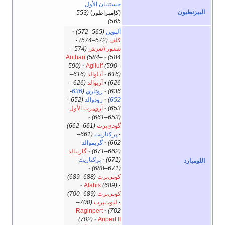
جستنيان الأول
البيزنطيون
(كإمبراطور)
(553–
565)
ألبوين
(565–572)
كلف
(572–574)
شغور العرش
(574–
Authari
(584–
584)
590)
Agilulf
(590–
616)
أدلوالد
(616–
626)
•
آريوالد
(626–
636)
روثاري
(
636
-
652
)
رودوالد
(652–
653)
آري‌پرت الأول
(653–661)
گودى‌پرت
(661–662)
پركتاريت
(661–
662)
گريموالد
(662–671)
گاريبالد
(671)
پركتاريت
اللومبارد
(671–688)
كوني‌پرت
(688–689)
Alahis
(689)
كوني‌پرت
(689–700)
ليوت‌پرت
(700–
Raginpert
702)
(702)
Aripert II