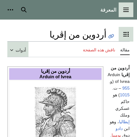
المعرفة
القائمة الرئيسية
بحث
أدوات
أردوين من إڤريا
تبديل عرض جدول المحتويات
مقالة
ناقش هذه الصفحة
أدوات
أردوين من
أردوين من إڤريا
إڤريا
Arduin
Arduin of Ivrea
of Ivrea (و.
955
– ت.
1015
) هو
حاكم
عسكري
وملك
إيطاليا
، وهو
ابن
دادو
دوق
پومبيا
.