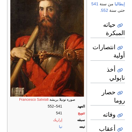
إيطاليا
من سنة
541
حتى سنة
552
.
حياته
المبكرة
انتصارات
أولية
أخذ
ناپولي
حصار
روما
صورة توتيلا بريشة
Francesco Salviati
العهد
541–552
وفاته
تتويج
541
سبقه
إراريك
أعقاب
تبعه
تيا