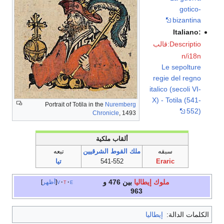
gotico-
bizantina
Italiano:
قالب:Descriptio
n/i18n
Le sepolture
regie del regno
italico (secoli VI-
X) - Totila (541-
Portrait of Totila in the
Nuremberg
552)
Chronicle
, 1493
ألقاب ملكية
سبقه
ملك القوط الشرقيين
تبعه
Eraric
541-552
تيا
ملوك إيطاليا
بين 476 و
e
t
v
أظهر
963
الكلمات الدالة:
إيطاليا