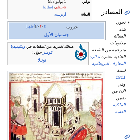
توفي
1 يوليو 552
تاجيناي
،
إيطاليا
المصادر
الديانة
أريوسية
تحوي
e
t
v
أظهر
حروب
هذه
جستنيان الأول
المقالة
معلومات
هنالك المزيد من الملفات في
ويكيميديا
مترجمة من الطبعة
كومنز
حول
:
الحادية عشرة
لدائرة
توتيلا
المعارف البريطانية
لسنة
1911
وهي
الآن من
ضمن
الملكية
العامة
.