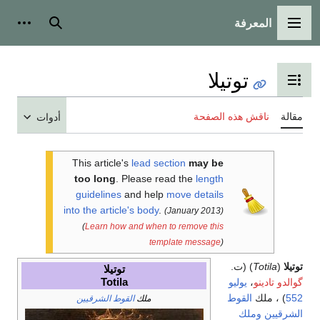
المعرفة
القائمة الرئيسية
بحث
أدوات
توتيلا
تبديل عرض جدول المحتويات
مقالة
ناقش هذه الصفحة
أدوات
This article's
lead section
may be
too long
.
Please read the
length
guidelines
and help
move details
into the article's body
.
(January 2013)
(
Learn how and when to remove this
template message
)
توتيلا
(
Totila
) (ت.
توتيلا
Totila
گوالدو تادينو
،
يوليو
552
) ، ملك
القوط
ملك
القوط الشرقيين
الشرقيين
وملك