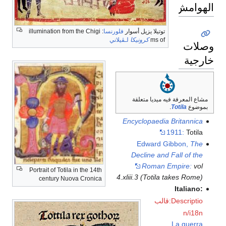
الهوامش
توتيلا يزيل أسوار
فلورنسا
: illumination from the Chigi
ms of
كرونيكا
لـڤيلاني
وصلات
خارجية
مشاع المعرفة فيه ميديا متعلقة
بموضوع
Totila
.
Encyclopaedia Britannica
1911:
Totila
Edward Gibbon,
The
Decline and Fall of the
Roman Empire:
vol
Portrait of Totila in the 14th
4.xliii.3 (Totila takes Rome)
century Nuova Cronica
Italiano:
قالب:Descriptio
n/i18n
La guerra