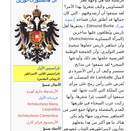
آل هابسبورگ-لورين
فرنسية فما هي وجهة نظر
النمساويين وكيف شعروا بهذا الأمر؟
لقد سمعوا أن أرشدوقتهم - التي كان
جمالها قد أطلق عنان فصاحة
إدموند
بورك
Edmund Burke - يحتقرها أهل
باريس ويُطلقون عليها ساخرين
(المرأة النمساوية Autrichienne)
وأن جماهير باريس جعلوها سجينة
قصر التوليري، وأن الجمعية الوطنية
الفرنسية خلعتها بعد ذلك وأودعتها
السجن• لقد سمعوا عن مذابح
فرانسيس الأول
سبتمبر وكيف أن رأس الأميرة دي
(فرانسيس الثاني، الامبراطور
لامبال de Lamballe المتصلب قد
الروماني المقدس)
يُعرض على رأس رمح على مرأى
الأنجال ضموا
من الملكة التي كانت تحبها. لقد
الأرشدوقة ماري لويزه
سمعوا أن الشيب غزا شعرها، وأنها
فرديناند الأول
ركبت عرب السجناء في طريقها
Archduchess Maria
لتُعدم بالمقصلة وحولها جمع غفير من
Leopoldina
الجماهير يسخرون منها• ولم يكن
Archduchess Clementina
هناك ما هو أكثر من هذا يجعلهم
الأرشيدوق فرانز كارل
يجأرون لإمبراطورهم الشاب ليقودهم
الأحفاد ضموا