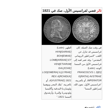
تالر
فضي لفرانسيس الأول، صك في 1821
في وقت صك العملة، كان
الظهر: (Latin)
فرانسيس قد تنازل عن
HVN[GARIAE]
اللقب "لامبراطور الروماني
BOH[EMIAE]
المقدس"، وقد تغير لقبه إلى
LOMB[ARDIAE] ET
فرانسيس الأول من النمسا.
VEN[ETIARUM]
الوجه: (Latin)
GAL[ICIAE]
LOD[OMERIA] IL[LYRIAE]
FRANCISCVS I, D[EI]
REX A[RCHIDUX]
G[RATIA] AVSTRIAE
IMPERATOR,
أو بالعربية،
A[VUSTRIAE] 1821
, أو
"فرانسيس الأول، بعون الله،
بالعربية، "ملك المجر وبوهميا
إمبراطور النمسا"
ولومبارديا-البندقية وگاليسيا
ولودومريا وإليريا، وأرشدوق
النمسا 1821."
نسبه