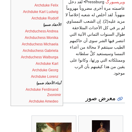
وپريسبورگ
Pressburg• لقد دخل
Archduke Felix
عاصمته مرة أخرى مضروباً مهزوماً
Archduke Karl Ludwig
منهوباً. لقد أخلص له شعبه إخلاصاً لا
Archduke Rudolf
مزيد عليه(2). إن الشعب النمساوي
الأحفاد ضموا
لم ير في كل الأحداث المتلاحقة
Archduchess Andrea
طوال السنوات الثماني الآتية التي
Archduchess Monika
انتصر فيها الشر سوى أن حاكمهم
Archduchess Michaela
الطيب سينتقم لا محالة من أعداء
Archduchess Gabriela
النمسا وسيستعيد كلَّ سلطانه
Archduchess Walburga
وممتلكاته التي ورثها، وكانوا على
Archduke Karl
يقين من هذا كيقينهم بأن الرب
Archduke Georg
موجود.
Archduke Lorenz
أبناء الأحفاد ضموا
Archduke Ferdinand
Zvonimir
معرض صور
Archduke Amedeo