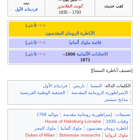
— حامل لقب —
تبعه
لقب حديث
كونت الفلاندرز
فرديناند الأول
1793 – 1835
e
t
v
أظهر
الأباطرة الرومان المقدسون
قائمة ملوك
ألمانيا
e
t
v
أظهر
الاتحادات الألمانية
1806–
e
t
v
أظهر
1871
[تصنيف:أباطرة النمسا]]
الكلمات الدالة:
النمسا
باريس
فرديناند الأول
الإمبراطورية الرومانية المقدسة
الجمعية الوطنية الفرنسية
مذابح سبتمبر
تصنيفات
:
إمبراطورية رومانية مقدسة
مواليد 1768
وفيات 1835
House of Habsburg-Lorraine
أباطرة رومان مقدسون
ملوك ألمانيا
ملوك المجر
ملوك كرواتيا
Bohemian monarchs
Dukes of Milan