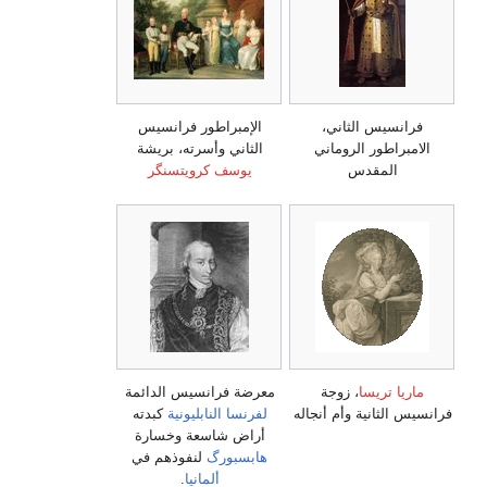
فرانسيس الثاني،
الإمبراطور فرانسيس
الامبراطور الروماني
الثاني وأسرته، بريشة
المقدس
يوسف كرويتسنگر
ماريا تريسا
، زوجة
معرضة فرانسيس الدائمة
فرانسيس الثانية وأم أنجاله
لفرنسا النابليونية
كبدته
أراض شاسعة وخسارة
هابسبورگ
لنفوذهم في
ألمانيا
.