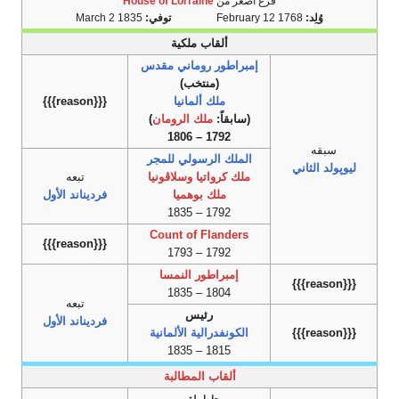
فرع أصغر من
House of Lorraine
وُلِد:
February 12 1768
توفي:
March 2 1835
ألقاب ملكية
إمبراطور روماني مقدس
(منتخب)
ملك ألمانيا
{{{reason}}}
(سابقاً:
ملك الرومان
)
1792 – 1806
سبقه
الملك الرسولي للمجر
ليوپولد الثاني
ملك كرواتيا وسلاڤونيا
تبعه
ملك بوهميا
فرديناند الأول
1792 – 1835
Count of Flanders
{{{reason}}}
1792 – 1793
إمبراطور النمسا
{{{reason}}}
1804 – 1835
تبعه
رئيس
فرديناند الأول
{{{reason}}}
الكونفدرالية الألمانية
1815 – 1835
ألقاب المطالبة