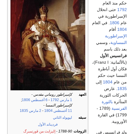
حكم منذ العام
1792
حتى انحلال
الإمبراطورية في
عام
1806
. في العام
1804
أقام
الإمبراطورية
النمساوية
، وسمي
بعد ذلك باسم
فرانسيس الأول
(بالألمانية: Franz I)،
فكان أول أباطرة
النمسا حيث حكم
من عام
1804
إلى
1835
. عارض
العهد
كإمبراطور روماني مقدس
-
الحركات الثورية
1 مارس
1792
-
6 أغسطس
1806
;
المتأثرة
بالثورة
كإمبراطور النمسا
-
الفرنسية
(1789 -
11 أغسطس
1804
-
2 مارس
1835
1799) في القارة
سبقه
ليوپولد الثاني
الأوروبية.
فرديناند الأول
الزوجات
1788-90
-
إليزابث من ڤورتمبرگ
ولد فرانسيس في