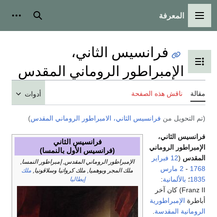
المعرفة
القائمة الرئيسية
بحث
أدوات
فرانسيس الثاني،
تبديل عرض جدول المحتويات
الإمبراطور الروماني المقدس
مقالة
ناقش هذه الصفحة
أدوات
(تم التحويل من
فرانسيس الثاني، الامبراطور الروماني المقدس
)
فرانسيس الثاني،
فرانسيس الثاني
الإمبراطور الروماني
(فرانسيس الأول بالنمسا)
المقدس
(
12 فبراير
الإمبراطور الروماني المقدس, إمبراطور النمسا,
1768
-
2 مارس
ملك المجر وبوهميا, ملك كرواتيا وسلاڤونيا,
ملك
1835
؛
بالألمانية
:
إيطاليا
Franz II) كان آخر
أباطرة
الإمبراطورية
الرومانية المقدسة
.