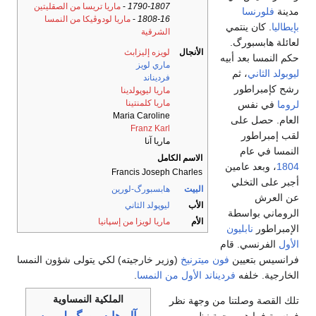
1790-1807
-
ماريا تريسا من الصقليتين
مدينة
فلورنسا
1808-16
-
ماريا لودوڤيكا من النمسا
بإيطاليا
. كان ينتمي
الشرقية
لعائلة هابسبورگ.
الأنجال
لويزه إليزابث
حكم النمسا بعد أبيه
ماري لويز
ليوبولد الثاني
، ثم
فرديناند
رشح كإمبراطور
ماريا ليوپولدينا
ماريا كلمنتينا
لروما
في نفس
Maria Caroline
العام. حصل على
Franz Karl
لقب إمبراطور
ماريا آنا
النمسا في عام
الاسم الكامل
1804
، وبعد عامين
Francis Joseph Charles
أجبر على التخلي
البيت
هابسبورگ-لورين
عن العرش
الأب
ليوپولد الثاني
الروماني بواسطة
الأم
ماريا لويزا من إسپانيا
الإمبراطور
نابليون
الأول
الفرنسي. قام
فرانسيس بتعيين
فون ميترنيخ
(وزير خارجيته) لكي يتولى شؤون النمسا
الخارجية. خلفه
فرديناند الأول من النمسا
.
الملكية النمساوية
تلك القصة وصلتنا من وجهة نظر