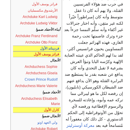
في حرب ضد هؤلاء الفرنسيين
فرانز يوسف الأول
القتلة، ولا يهم أنه كان ذا عقل
الأرشدوق مكسمليان
متوسط وأنه كان إمبراطوراً خيّراً
Archduke Karl Ludwig
لكنه غير متقِن، وأنه اختار جنرالات
Archduke Ludwig Viktor
غير أكفاء وأنه سلَّم النمسا جزءاً بعد
أبناء الأحفاد ضموا
جزء وترك عاصمتها تحت رحمة
Archduke Franz Ferdinand
الغازي، فهذه الهزائم جعلت
Archduke Otto Franz
النمساويين يحبون فرانسيس أكثر،
فرديناند الأول
فرانز يوسف الأول
لقد بدا لهم الحاكم الذي عينته العناية
الأنجال
الإلهية وكرّسه البابا وتبؤأ العرش
Archduchess Sophie
بشرعية لا تقبل التحدي وأنه كان
Archduchess Gisela
يدافع عن شعبه بقدر ما يستطيع ضد
Crown Prince Rudolf
البرابرة القتلة وهو الآن يدافع عنهم
Archduchess Marie Valerie
ضد الشيطان الكورسيكي (نابليون)،
الأحفاد ضموا
إن رفضه لكل ما هو ليبرالي مما
Archduchess Elisabeth
تركه عمه وأبوه، وإعادته للسخرة
Marie
والرسوم الإقطاعية ورفضه لأي
كارل الأول
تحوّل من الأوتوقراطية إلى الحكم
الأنجال ضموا
الدستوري - كل ذلك كان مغفوراً له
ولي العهد اوتو
مُتسامحاً فيه بعد
معركة أوسترليتز
Archduke Robert