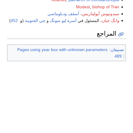
Modest
,
bishop of Trier
سيدونيوس أپوليناريس
،
أسقف
ودبلوماسي
وانگ جيان
، المسئول في
أسرة ليو سونگ
و
چي الجنوبية
(و.
452
)
المراجع
تصنيفان
:
Pages using year box with unknown parameters
489