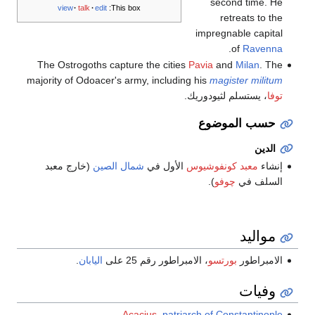
second time. He
view
talk
edit
This box:
retreats to the
impregnable capital
.
of
Ravenna
The Ostrogoths capture the cities
Pavia
and
Milan
. The
majority of Odoacer's army, including his
magister militum
توفا
، يستسلم لثيودوريك.
حسب الموضوع
الدين
إنشاء
معبد كونفوشيوس
الأول في
شمال الصين
(خارج معبد
السلف في
چوفو
).
مواليد
الامبراطور
بورتسو
، الامبراطور رقم 25 على
اليابان
.
وفيات
Acacius
,
patriarch of Constantinople