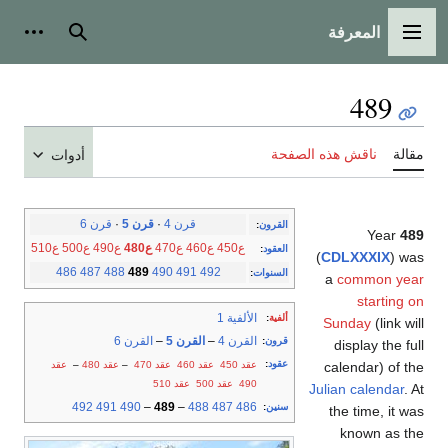
المعرفة
القائمة الرئيسية
بحث
أدوات
489
مقالة
ناقش هذه الصفحة
أدوات
قرن 4
·
قرن 5
·
قرن 6
القرون
:
Year
489
ع450
ع460
ع470
ع480
ع490
ع500
ع510
العقود
:
(
CDLXXXIX
) was
486
487
488
489
490
491
492
السنوات
:
a
common year
starting on
الألفية 1
ألفية
:
Sunday
(link will
القرن 4
–
القرن 5
–
القرن 6
قرون
:
display the full
عقود
:
عقد 450
عقد 460
عقد 470
–
عقد 480
–
عقد
calendar) of the
490
عقد 500
عقد 510
Julian calendar
. At
492
491
490
–
489
–
488
487
486
سنين
:
the time, it was
known as the