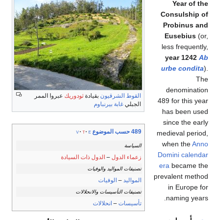
Year of the
Consulship of
Probinus and
Eusebius
(or,
less frequently,
year 1242
Ab
urbe condita
).
The
denomination
القوط الشرقيون
بقيادة
ثودوريك
عبروا الممر
489 for this year
الجبلي
غابة بيرنباوم
has been used
since the early
489 حسب الموضوع
v
t
e
medieval period,
when the
Anno
السياسة
Domini
calendar
زعماء الدول
–
الدول ذات السيادة
era
became the
تصنيفات المواليد والوفيات
prevalent method
المواليد
–
الوفيات
in Europe for
تصنيفات التأسيسات والانحلالات
naming years.
تأسيسات
–
انحلالات