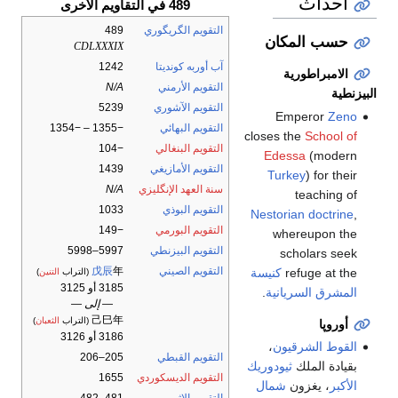
أحداث
489 في التقاويم الأخرى
التقويم الگريگوري
489
حسب المكان
CDLXXXIX
آب أوربه كونديتا
1242
الامبراطورية
التقويم الأرمني
N/A
البيزنطية
التقويم الآشوري
5239
Emperor
Zeno
التقويم البهائي
−1355 – −1354
closes the
School of
التقويم البنغالي
−104
Edessa
(modern
التقويم الأمازيغي
1439
Turkey
) for their
سنة العهد الإنگليزي
N/A
teaching of
التقويم البوذي
1033
Nestorian doctrine
,
التقويم البورمي
−149
whereupon the
التقويم البيزنطي
5997–5998
scholars seek
التقويم الصيني
年
戊辰
refuge at the
كنيسة
(التراب
التنين
)
3185 أو 3125
المشرق السريانية
.
— إلى —
己巳年
(التراب
الثعبان
)
أوروپا
3186 أو 3126
القوط الشرقيون
،
التقويم القبطي
205–206
بقيادة الملك
ثيودوريك
التقويم الديسكوردي
1655
الأكبر
، يغزون
شمال