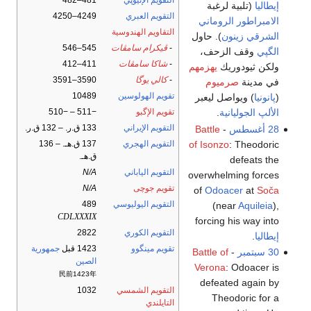
التقويم الإثيوپي
481–482
إيطاليا
(تلبية لرغبة
التقويم العبري
4249–4250
الامبراطور الروماني
التقاويم الهندوسية
الشرقي
زينون
). حاول
-
ڤيكرام سامڤات
545–546
الگپي
وقف الزحف،
-
شاكا سامڤات
411–412
ولكن ثيودوريك
يهزمهم
-
كالي يوگا
3590–3591
في مدينة
صرميوم
تقويم الهولوسين
10489
(
پانونيا
) ويواصل ليعبر
الألپ الجوليانية
.
تقويم الإگبو
−511 – −510
التقويم الإيراني
133 ق.ر. – 132 ق.ر.
28 أغسطس
-
Battle
of Isonzo
: Theodoric
التقويم الهجري
137 ق.هـ. – 136
ق.هـ.
defeats the
التقويم الياباني
N/A
overwhelming forces
تقويم جوچى
N/A
of
Odoacer
at
Soča
التقويم اليوليوسي
489
(near
Aquileia
),
CDLXXXIX
forcing his way into
التقويم الكوري
2822
إيطاليا
.
تقويم مينگوو
1423 قبل
جمهورية
30 سبتمبر
-
Battle of
الصين
Verona
: Odoacer is
民前1423年
defeated again by
التقويم الشمسي
1032
Theodoric for a
التايلندي