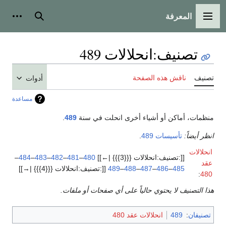
المعرفة
القائمة الرئيسية
بحث
أدوات
تصنيف
:
انحلالات 489
تصنيف
ناقش هذه الصفحة
أدوات
مساعدة
منظمات، أماكن أو أشياء أخرى انحلت في سنة
489
.
انظر أيضاً:
تأسيسات 489
.
انحلالات
[[:تصنيف:انحلالات {{{3}}} |←]]
480
–
481
–
482
–
483
–
484
–
عقد
485
–
486
–
487
–
488
–
489
[[:تصنيف:انحلالات {{{4}}} |→]]
:
480
هذا التصنيف لا يحتوي حالياً على أي صفحات أو ملفات.
تصنيفان
:
489
انحلالات عقد 480