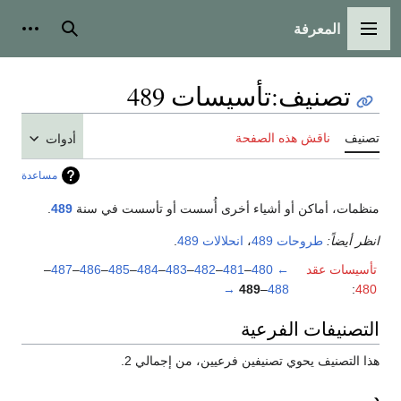
المعرفة
القائمة الرئيسية
بحث
أدوات
تصنيف
:
تأسيسات 489
تصنيف
ناقش هذه الصفحة
أدوات
مساعدة
منظمات، أماكن أو أشياء أخرى أُسست أو تأسست في سنة
489
.
انظر أيضاً:
طروحات 489
،
انحلالات 489
.
تأسيسات عقد
←
480
–
481
–
482
–
483
–
484
–
485
–
486
–
487
–
→
489
–
488
:
480
التصنيفات الفرعية
هذا التصنيف يحوي تصنيفين فرعيين، من إجمالي 2.
د