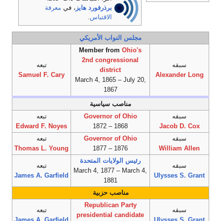
برذرفورد هايز
، في
معرفة
الاقتباس
.
مجلس النواب الأمريكي
Member from
Ohio's
2nd congressional
سبقه
تبعه
district
Samuel F. Cary
Alexander Long
March 4, 1865 – July 20,
1867
مناصب سياسية
سبقه
Governor of Ohio
تبعه
Edward F. Noyes
1868 – 1872
Jacob D. Cox
سبقه
Governor of Ohio
تبعه
Thomas L. Young
1876 – 1877
William Allen
رئيس الولايات المتحدة
سبقه
تبعه
March 4, 1877 – March 4,
James A. Garfield
Ulysses S. Grant
1881
مناصب حزبية
Republican Party
سبقه
تبعه
presidential candidate
James A. Garfield
Ulysses S. Grant