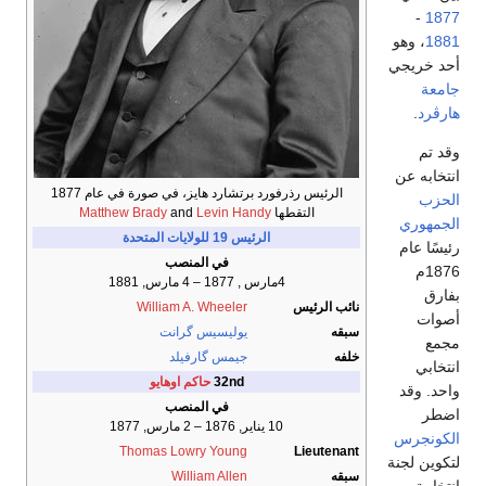
-
1877
1881
، وهو
أحد خريجي
جامعة
هارڤرد
.
وقد تم
انتخابه عن
الرئيس رذرفورد برتشارد هايز، في صورة في عام 1877
الحزب
التقطها
Levin Handy
and
Matthew Brady
الجمهوري
الرئيس 19 للولايات المتحدة
رئيسًا عام
في المنصب
1876م
4مارس , 1877 – 4 مارس, 1881
بفارق
نائب الرئيس
William A. Wheeler
أصوات
سبقه
يوليسيس گرانت
مجمع
خلفه
جيمس گارفيلد
انتخابي
32nd
حاكم اوهايو
واحد. وقد
في المنصب
اضطر
10 يناير, 1876 – 2 مارس, 1877
الكونجرس
Thomas Lowry Young
Lieutenant
لتكوين لجنة
سبقه
William Allen