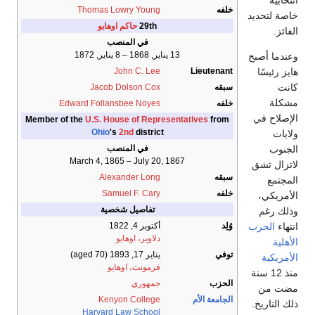
انتخابية
خلفه
Thomas Lowry Young
خاصة لتحديد
29th
حاكم اوهايو
الفائز.
في المنصب
13 يناير, 1868 – 8 يناير, 1872
وعندما أصبح
هايز رئيسًا
John C. Lee
Lieutenant
كانت
سبقه
Jacob Dolson Cox
مشكلة
خلفه
Edward Follansbee Noyes
الإصلاح في
Member of the
U.S. House of Representatives
from
Ohio
's
2nd
district
ولايات
الجنوب
في المنصب
March 4, 1865 – July 20, 1867
لاتزال تشق
سبقه
Alexander Long
المجتمع
خلفه
Samuel F. Cary
الأمريكي،
تفاصيل شخصية
وذلك رغم
انتهاء
الحرب
وُلِد
أكتوبر 4, 1822
دلاوير، اوهايو
الأهلية
توفي
يناير 17, 1893
(aged 70)
الأمريكية
فرمونت، اوهايو
منذ 12 سنة
الحزب
جمهوري
مضت من
الجامعة الأم
Kenyon College
ذلك التاريخ.
Harvard Law School