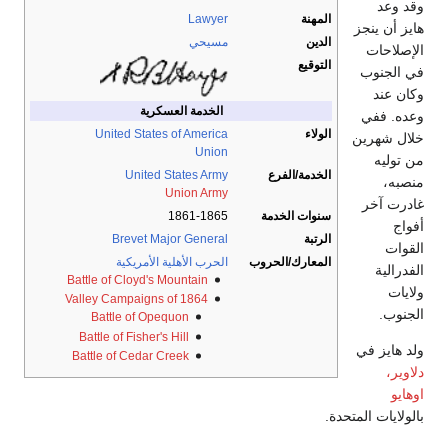
وقد وعد
المهنة
Lawyer
هايز أن ينجز
الدين
مسيحي
الإصلاحات
التوقيع
في الجنوب
وكان عند
الخدمة العسكرية
وعده. ففي
الولاء
United States of America
خلال شهرين
Union
من توليه
الخدمة/الفرع
United States Army
منصبه،
Union Army
غادرت آخر
سنوات الخدمة
1861-1865
أفواج
الرتبة
Major General
Brevet
القوات
المعارك/الحروب
الحرب الأهلية الأمريكية
الفدرالية
Battle of Cloyd's Mountain
ولايات
Valley Campaigns of 1864
الجنوب.
Battle of Opequon
Battle of Fisher's Hill
ولد هايز في
Battle of Cedar Creek
دلاوير،
اوهايو
بالولايات المتحدة.