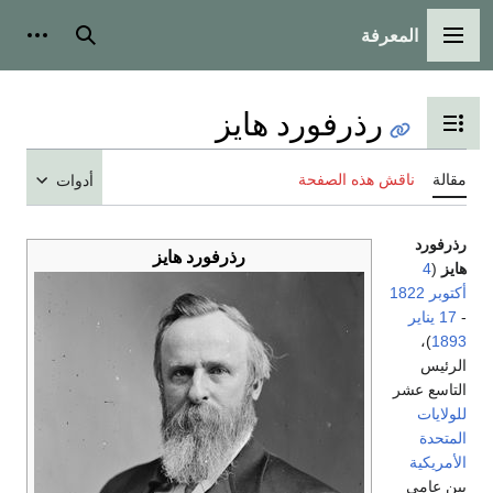
المعرفة
القائمة الرئيسية
بحث
أدوات
رذرفورد هايز
تبديل عرض جدول المحتويات
مقالة
ناقش هذه الصفحة
أدوات
رذرفورد
رذرفورد هايز
هايز
(
4
أكتوبر
1822
-
17 يناير
)،
1893
الرئيس
التاسع عشر
للولايات
المتحدة
الأمريكية
بين عامي