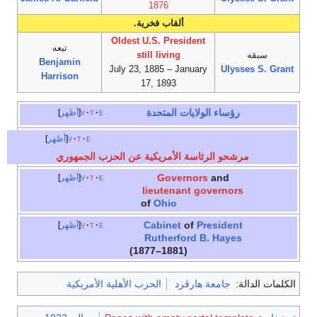
1876
ألقاب فخرية.
Oldest U.S. President
تبعه
سبقه
still living
Benjamin
July 23, 1885 – January
Ulysses S. Grant
Harrison
17, 1893
رؤساء الولايات المتحدة
e
t
v
أظهر
e
t
v
أظهر
مرشحو الرئاسة الأمريكية عن الحزب الجمهوري
Governors
and
e
t
v
أظهر
lieutenant governors
of
Ohio
Cabinet
of
President
e
t
v
أظهر
Rutherford B. Hayes
(1877–1881)
الكلمات الدالة:
جامعة هارڤرد
الحرب الأهلية الأمريكية