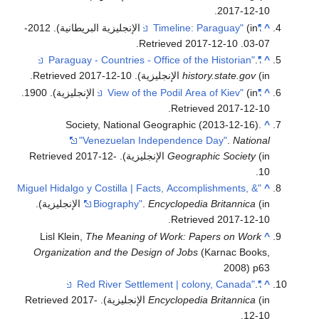
.
2017-12-10
^
"Timeline: Paraguay"
(in الإنجليزية البريطانية). 2012-
.
2017-12-10
. Retrieved
07-03
.
"Paraguay - Countries - Office of the Historian"
^
(in الإنجليزية)
history.state.gov
. Retrieved
2017-12-10
.
^
"View of the Podil Area of Kiev"
(in الإنجليزية). 1900
.
.
Retrieved
2017-12-10
Society, National Geographic (2013-12-16).
^
"Venezuelan Independence Day"
.
National
(in الإنجليزية)
Geographic Society
. Retrieved
2017-12-
.
10
"Miguel Hidalgo y Costilla | Facts, Accomplishments, &
^
(in الإنجليزية)
Encyclopedia Britannica
.
Biography"
.
.
Retrieved
2017-12-10
Lisl Klein,
The Meaning of Work: Papers on Work
^
Organization and the Design of Jobs
(Karnac Books,
2008) p63
.
"Red River Settlement | colony, Canada"
^
(in الإنجليزية)
Encyclopedia Britannica
. Retrieved
2017-
.
12-10