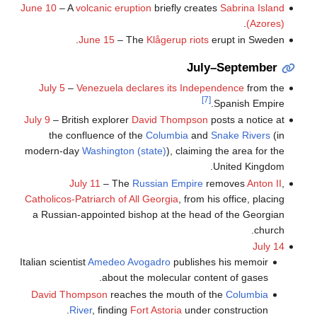
June 10
– A
volcanic eruption
briefly creates
Sabrina Island
.
(Azores)
June 15
– The
Klågerup riots
erupt in Sweden.
July–September
July 5
–
Venezuela declares its Independence
from the
[7]
Spanish Empire.
July 9
– British explorer
David Thompson
posts a notice at
the confluence of the
Columbia
and
Snake Rivers
(in
modern-day
Washington (state)
), claiming the area for the
United Kingdom.
July 11
– The
Russian Empire
removes
Anton II
,
Catholicos-Patriarch of All Georgia
, from his office, placing
a Russian-appointed bishop at the head of the Georgian
church.
July 14
Italian scientist
Amedeo Avogadro
publishes his memoir
about the molecular content of gases.
David Thompson
reaches the mouth of the
Columbia
River
, finding
Fort Astoria
under construction.