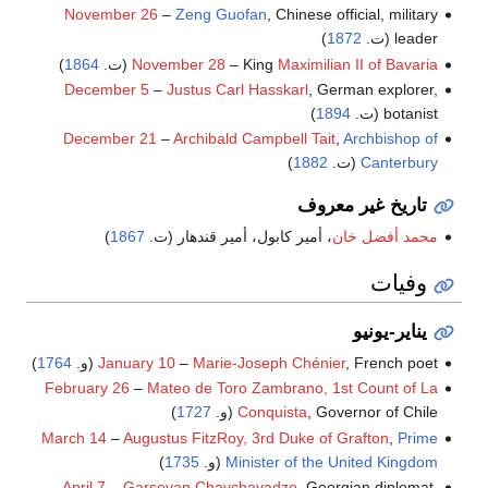
November 26
–
Zeng Guofan
, Chinese official, military
leader (ت.
1872
)
Maximilian II of Bavaria
– King
November 28
(ت.
1864
)
December 5
–
Justus Carl Hasskarl
, German explorer,
botanist (ت.
1894
)
December 21
–
Archibald Campbell Tait
,
Archbishop of
Canterbury
(ت.
1882
)
تاريخ غير معروف
محمد أفضل خان
، أمير كابول، أمير قندهار (ت.
1867
)
وفيات
يناير-يونيو
, French poet (و.
Marie-Joseph Chénier
–
January 10
1764
)
February 26
–
Mateo de Toro Zambrano, 1st Count of La
, Governor of Chile (و.
Conquista
1727
)
March 14
–
Augustus FitzRoy, 3rd Duke of Grafton
,
Prime
Minister of the United Kingdom
(و.
1735
)
April 7
–
Garsevan Chavchavadze
, Georgian diplomat,