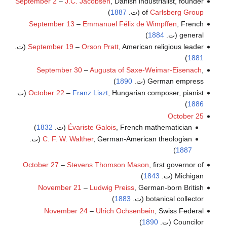
September 2
–
J.C. Jacobsen
, Danish industrialist, founder
Carlsberg Group
of
(ت.
1887
)
September 13
–
Emmanuel Félix de Wimpffen
, French
general (ت.
1884
)
, American religious leader (ت.
Orson Pratt
–
September 19
)
1881
September 30
–
Augusta of Saxe-Weimar-Eisenach
,
German empress (ت.
1890
)
, Hungarian composer, pianist (ت.
Franz Liszt
–
October 22
)
1886
October 25
, French mathematician (ت.
Évariste Galois
1832
)
, German-American theologian (ت.
C. F. W. Walther
)
1887
October 27
–
Stevens Thomson Mason
, first governor of
Michigan (ت.
1843
)
November 21
–
Ludwig Preiss
, German-born British
botanical collector (ت.
1883
)
November 24
–
Ulrich Ochsenbein
, Swiss Federal
Councilor (ت.
1890
)