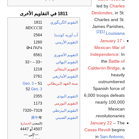
led by
Charles
Deslondes
, in St.
1811 في التقاويم الأخرى
Charles and St.
التقويم الگريگوري
1811
James Parishes,
MDCCCXI
[2]
[1]
.
Louisiana
آب أوربه كونديتا
2564
January 17
-
التقويم الأرمني
1260
Mexican War of
ԹՎ ՌՄԿ
Independence
: In
التقويم الآشوري
6561
the
Battle of
التقويم البهائي
−33 – −32
Calderón Bridge
, a
التقويم البنغالي
1218
heavily
التقويم الأمازيغي
2761
outnumbered
سنة العهد البريطاني
51
–
Geo. 3
Spanish force of
52
Geo. 3
6,000 troops defeats
التقويم البوذي
2355
nearly 100,000
التقويم البورمي
1173
Mexican
التقويم البيزنطي
7319–7320
revolutionaries.
التقويم الصيني
年
庚午
January 22
– The
(المعدن
الحصان
)
4507 أو 4447
Casas Revolt
begins
— إلى —
in
San Antonio
,