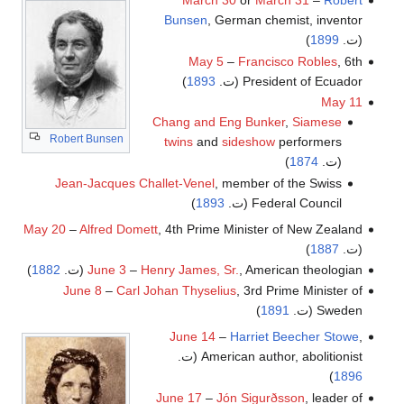
March 30
or
March 31
–
Robert
Bunsen
, German chemist, inventor
(ت.
1899
)
May 5
–
Francisco Robles
, 6th
President of Ecuador (ت.
1893
)
May 11
Chang and Eng Bunker
,
Siamese
Robert Bunsen
twins
and
sideshow
performers
(ت.
1874
)
Jean-Jacques Challet-Venel
, member of the Swiss
Federal Council (ت.
1893
)
May 20
–
Alfred Domett
, 4th Prime Minister of New Zealand
(ت.
1887
)
, American theologian (ت.
Henry James, Sr.
–
June 3
1882
)
June 8
–
Carl Johan Thyselius
, 3rd Prime Minister of
Sweden (ت.
1891
)
June 14
–
Harriet Beecher Stowe
,
American author, abolitionist (ت.
)
1896
June 17
–
Jón Sigurðsson
, leader of