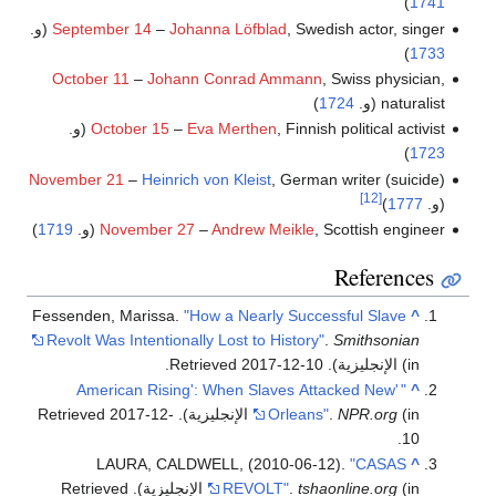
)
1741
, Swedish actor, singer (و.
Johanna Löfblad
–
September 14
)
1733
October 11
–
Johann Conrad Ammann
, Swiss physician,
naturalist (و.
1724
)
, Finnish political activist (و.
Eva Merthen
–
October 15
)
1723
November 21
–
Heinrich von Kleist
, German writer (suicide)
[12]
(و.
1777
)
, Scottish engineer (و.
Andrew Meikle
–
November 27
1719
)
References
Fessenden, Marissa.
"How a Nearly Successful Slave
^
Revolt Was Intentionally Lost to History"
.
Smithsonian
(in الإنجليزية)
. Retrieved
2017-12-10
.
'American Rising': When Slaves Attacked New
"
^
(in الإنجليزية)
NPR.org
.
Orleans"
. Retrieved
2017-12-
.
10
LAURA, CALDWELL, (2010-06-12).
"CASAS
^
(in الإنجليزية)
tshaonline.org
.
REVOLT"
. Retrieved