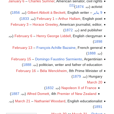
January 6
–
Charles Sumner
, American senator, civil rights
[11]
activist (ت.
1874
)
9 يناير
–
, English writer (ت.
Gilbert Abbott à Beckett
1856
)
, English poet (ت.
Arthur Hallam
–
February 1
1833
)
February 3
–
Horace Greeley
, American journalist, editor,
and publisher (ت.
1872
)
, English clergyman (ت.
Henry George Liddell
–
February 6
)
1898
February 13
–
François Achille Bazaine
, French general
(ت.
1888
)
February 15
–
Domingo Faustino Sarmiento
, Argentinian
politician, writer and father of education (ت.
1888
)
February 16
–
Béla Wenckheim
, 8th Prime Minister of
Hungary (ت.
1879
)
March 20
Napoleon II of France
(ت.
1832
)
Premier of New Zealand
, 4th
Alfred Domett
(ت.
1887
)
, English educationalist (ت.
Nathaniel Woodard
–
March 21
)
1891