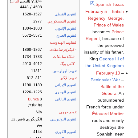
辛未年
(المعدن
الماعز
)
[3]
.
Spanish Texas
4508 أو 4448
February 5
–
British
التقويم القبطي
1527–1528
Regency
:
George,
التقويم الديسكوردي
2977
Prince of Wales
التقويم الإثيوپي
1803–1804
becomes
Prince
التقويم العبري
5571–5572
Regent
, because of
التقاويم الهندوسية
the perceived
-
ڤيكرام سامڤات
1867–1868
insanity of his father,
-
شاكا سامڤات
1733–1734
King
George III of
-
كالي يوگا
4912–4913
.
the United Kingdom
تقويم الهولوسين
11811
February 19
–
تقويم الإگبو
811–812
Peninsular War
–
التقويم الإيراني
1189–1190
Battle of the
التقويم الهجري
1225–1226
Gebora
: An
التقويم الياباني
8
Bunka
outnumbered
(文化８年)
French force under
تقويم جوچى
N/A
Édouard Mortier
التقويم اليوليوسي
الگريگوري ناقص 12
routs and nearly
يوم
destroys the
التقويم الكوري
4144
Spanish, near