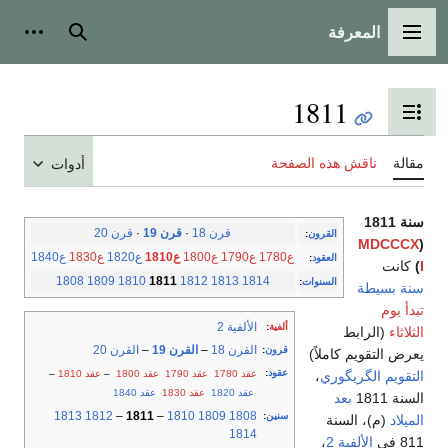
المعرفة
القائمة الرئيسية
بحث
أدوات
1811
تبديل عرض جدول المحتويات
مقالة
ناقش هذه الصفحة
أدوات
سنة 1811
قرن 18
·
قرن 19
·
قرن 20
القرون
:
MDCCCX
(
ع1780
ع1790
ع1800
ع1810
ع1820
ع1830
ع1840
العقود
:
I
)
كانت
1808
1809
1810
1811
1812
1813
1814
السنوات
:
سنة بسيطة
تبدأ يوم
الألفية 2
ألفية
:
الثلاثاء
(الرابط
القرن 18
–
القرن 19
–
القرن 20
قرون
:
يعرض التقويم كاملاً)
عقود
:
عقد 1780
عقد 1790
عقد 1800
–
عقد 1810
–
التقويم الگريگوري
،
عقد 1820
عقد 1830
عقد 1840
السنة 1811
بعد
1813
1812
–
1811
–
1810
1809
1808
سنين
:
الميلاد
(م)، السنة
1814
811 في
الألفية 2
،