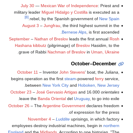
July 30
—
Mexican War of Independence
: Priest and
military leader
Miguel Hidalgo y Costilla
is executed as a
[8]
.
rebel, by the Spanish government of
New Spain
August 3
–
Jungfrau
, the third highest summit in the
Bernese Alps
, is first ascended.
September
–
Nathan of Breslov
leads the first annual
Rosh
Hashana kibbutz
(pilgrimage) of
Breslov
Hasidim, to the
.
grave of Rabbi
Nachman of Breslov
in
Uman, Ukraine
October–December
October 11
– Inventor
John Stevens
' boat, the
Juliana
,
begins operation as the first
steam
-powered
ferry
service,
.
between
New York City
and
Hoboken, New Jersey
October 23
–
José Gervasio Artigas
and 16.000
orientales
leave the
Banda Oriental
del
Uruguay
, to go into exile.
October 26
– The
Argentine Government
declares freedom
of expression for the press.
November 4
–
Luddite
uprisings, in which factory
employees destroy industrial machines, begin in
northern
England
and the
Midlands
. According to one historian, "The