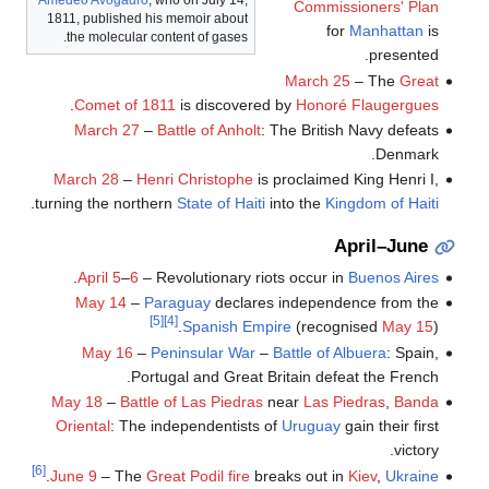
Amedeo Avogadro
, who on July 14,
Commissioners' Plan
1811, published his memoir about
for
Manhattan
is
the molecular content of gases.
presented.
March 25
– The
Great
.
Comet of 1811
is discovered by
Honoré Flaugergues
March 27
–
Battle of Anholt
: The British Navy defeats
Denmark.
March 28
–
Henri Christophe
is proclaimed King Henri I,
.
turning the northern
State of Haiti
into the
Kingdom of Haiti
April–June
.
April 5
–
6
– Revolutionary riots occur in
Buenos Aires
May 14
–
Paraguay
declares independence from the
[5]
[4]
Spanish Empire
(recognised
May 15
).
May 16
–
Peninsular War
–
Battle of Albuera
: Spain,
Portugal and Great Britain defeat the French.
May 18
–
Battle of Las Piedras
near
Las Piedras
,
Banda
Oriental
: The independentists of
Uruguay
gain their first
victory.
[6]
.
June 9
– The
Great Podil fire
breaks out in
Kiev
,
Ukraine