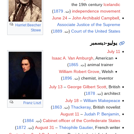
the 19th century
Icelandic
independence movement
(ت.
1879
)
June 24
–
John Archibald Campbell
,
Associate Justice of the Supreme
Harriet Beecher
Stowe
Court of the United States
(ت.
1889
)
يوليو-ديسمبر
July 11
Isaac A. Van Amburgh
, American
animal trainer (ت.
1865
)
William Robert Grove
, Welsh
chemist, inventor (ت.
1896
)
July 13
–
George Gilbert Scott
, British
architect (ت.
1878
)
July 18
–
William Makepeace
Franz Liszt
, British novelist (ت.
Thackeray
1863
)
August 11
–
Judah P. Benjamin
,
Cabinet officer of the Confederate States
(ت.
1884
)
, French writer (ت.
Théophile Gautier
–
August 31
1872
)