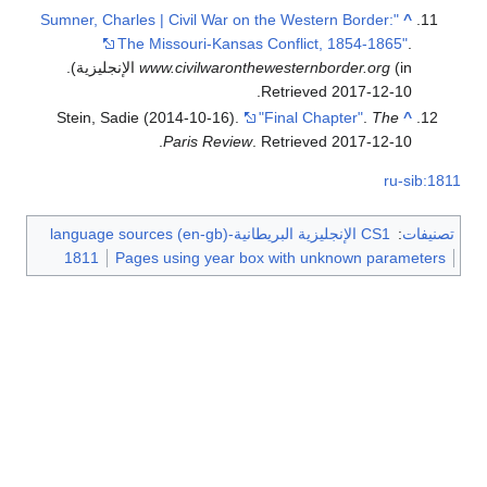
"Sumner, Charles | Civil War on the Western Border:
^
The Missouri-Kansas Conflict, 1854-1865"
.
(in الإنجليزية)
www.civilwaronthewesternborder.org
.
.
Retrieved
2017-12-10
Stein, Sadie (2014-10-16).
"Final Chapter"
.
The
^
.
Paris Review
. Retrieved
2017-12-10
ru-sib:1811
تصنيفات
:
CS1 الإنجليزية البريطانية-language sources (en-gb)
1811
Pages using year box with unknown parameters