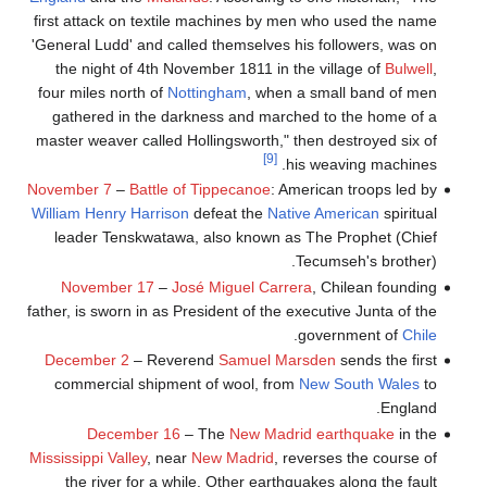
first attack on textile machines by men who used the name
'General Ludd' and called themselves his followers, was on
the night of 4th November 1811 in the village of
Bulwell
,
four miles north of
Nottingham
, when a small band of men
gathered in the darkness and marched to the home of a
master weaver called Hollingsworth," then destroyed six of
[9]
his weaving machines.
November 7
–
Battle of Tippecanoe
: American troops led by
William Henry Harrison
defeat the
Native American
spiritual
leader Tenskwatawa, also known as The Prophet (Chief
Tecumseh's brother).
November 17
–
José Miguel Carrera
, Chilean founding
father, is sworn in as President of the executive Junta of the
.
government of
Chile
December 2
– Reverend
Samuel Marsden
sends the first
commercial shipment of wool, from
New South Wales
to
England.
December 16
– The
New Madrid earthquake
in the
Mississippi Valley
, near
New Madrid
, reverses the course of
the river for a while. Other earthquakes along the fault