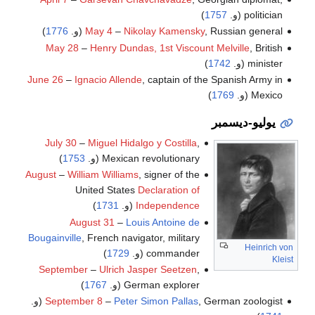
politician (و.
1757
)
, Russian general (و.
Nikolay Kamensky
–
May 4
1776
)
May 28
–
Henry Dundas, 1st Viscount Melville
, British
minister (و.
1742
)
June 26
–
Ignacio Allende
, captain of the Spanish Army in
Mexico (و.
1769
)
يوليو-ديسمبر
July 30
–
Miguel Hidalgo y Costilla
,
Mexican revolutionary (و.
1753
)
August
–
William Williams
, signer of the
United States
Declaration of
Independence
(و.
1731
)
August 31
–
Louis Antoine de
Bougainville
, French navigator, military
Heinrich von
commander (و.
1729
)
Kleist
September
–
Ulrich Jasper Seetzen
,
German explorer (و.
1767
)
, German zoologist (و.
Peter Simon Pallas
–
September 8