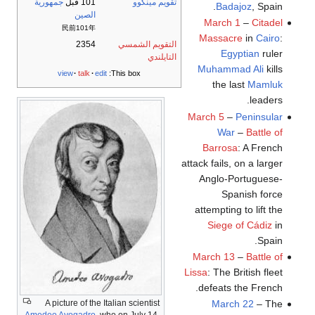
تقويم مينگوو
101 قبل
جمهورية
Badajoz
, Spain.
الصين
March 1
–
Citadel
民前101年
Massacre
in
Cairo
:
التقويم الشمسي
2354
Egyptian
ruler
التايلندي
Muhammad Ali
kills
view
talk
edit
This box:
the last
Mamluk
leaders.
March 5
–
Peninsular
War
–
Battle of
Barrosa
: A French
attack fails, on a larger
Anglo-Portuguese-
Spanish force
attempting to lift the
Siege of Cádiz
in
Spain.
March 13
–
Battle of
Lissa
: The British fleet
defeats the French.
March 22
– The
A picture of the Italian scientist