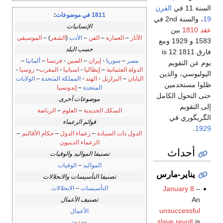
السنة 11 في
القرن
1811 في موضوعات
:
19
، والسنة 2nd في
الإنسانيات
عقد 1810
بين
الآثار
–
العمارة
–
الفن
–
الأدب
(
الشعر
) –
الموسيقى
1583 و 1929 ومع
حسب البلد
فارق 1811 is 12
مصر
–
سوريا
-
إيران
–
الصين
-
فرنسا
–
ألمانيا
–
يوم عن التقويم
الدولة العثمانية
–
إيطاليا
-
اسبانيا
-
المغرب
–
روسيا
-
اليوليوسي، والذين
اليابان
–
البرازيل
-
الهند
-
المملكة المتحدة
–
الولايات
ظلوا مستخدمين
المتحدة
–
إندونسيا
حتى التحول الكامل
موضوعات أخرى
إلى التقويم
السكك الحديدية
–
العلوم
–
الرياضة
الگريگوري في
قوائم الزعماء
.
1929
الدول ذات السيادة
–
زعماء الدول
–
حكام الأقاليم
–
الزعماء الدينيون
أحداث
تصنيفا المواليد والوفيات
المواليد
–
الوفيات
يناير-مارس
تصنيفا التأسيسات والانحلالات
التأسيسات
–
الانحلالات
January 8
–
An
تصنيف الأعمال
unsuccessful
الأعمال
slave revolt
is
v
t
e