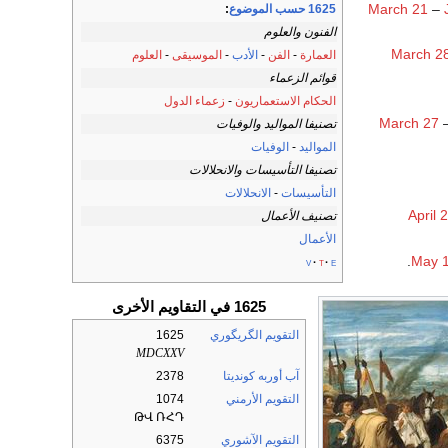
March 21
–
1625 حسب الموضوع
:
الفنون والعلوم
March 2
العمارة
-
الفن
-
الأدب
-
الموسيقى
-
العلوم
قوائم الزعماء
الحكام الاستعماريون
-
زعماء الدول
March 27
–
تصنيفا المواليد والوفيات
المواليد
-
الوفيات
تصنيفا التأسيسات والانحلالات
التأسيسات
-
الانحلالات
April 
تصنيف الأعمال
الأعمال
May 
v
t
e
1625 في التقاويم الأخرى
التقويم الگريگوري
1625
MDCXXV
آب أوربه كونديتا
2378
التقويم الأرمني
1074
ԹՎ ՌՀԴ
التقويم الآشوري
6375