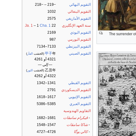
التقويم البهائي
−219 – −218
التقويم البنغالي
1032
التقويم الأمازيغي
2575
سنة العهد الإنگليزي
22
Cha. 1
– 1
Ja. 1
التقويم البوذي
2169
التقويم البورمي
987
التقويم البيزنطي
7133–7134
التقويم الصيني
年
甲子
(الخشب
الفأر
)
4321 أو 4261
— إلى —
乙丑年
(الخشب
الثور
)
4322 أو 4262
التقويم القبطي
1341–1342
التقويم الديسكوردي
2791
التقويم الإثيوپي
1617–1618
التقويم العبري
5385–5386
التقاويم الهندوسية
-
ڤيكرام سامڤات
1681–1682
-
شاكا سامڤات
1547–1548
-
كالي يوگا
4726–4727