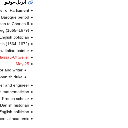
أبريل-يونيو
، er of Parliament
، he Baroque period
، ian to Charles II
، berg (1665–1679
، English politician (
،  Oels (1664–1672
، Italian painter (ت.
a
Nassau-Ottweiler
May 25
، or and writer
، Spanish duke (
، mer and engineer
، an mathematician
، French scholar (ت.
، Danish historian (ت
، English politician (
، ential academic