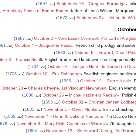
Ita (ت.
Gregorio Barbarigo
–
September 16
1697
)
father of Louis William, Margrave (ت.
, Hereditary Prince of Baden-Baden
)
1672
September 24
–
Johan de Witt
Octobe
)
1687
October 2
–
Vere Essex Cromwell, 4th Earl of Ardgla
، French child prodigy and sister
Jacqueline Pascal
–
October 4
(ت.
661
Edward, Count Pala
–
October 5
(ت.
1663
)
English trader and landowner residing primarily i (ت.
Francis Small
–
ober 6
)
1704
October 9
–
Jacques Henri de Durfort de Dur
Swedish engineer, soldier a (ت.
Erik Dahlbergh
–
October 10
1703
)
(ت.
Pierre Nicole
–
October 19
1695
)
English Memb (ت.
Charles Cheyne, 1st Viscount Newhaven
–
October 23
Polish (ت.
Michał Kazimierz Radziwiłł
–
October 26
1680
)
)
1693
October 31
–
Christen Jensen Lodber
Irish archbishop, (ت.
Oliver Plunkett
–
November 1
1681
)
7th Duc de N) (ت.
Henri II, Duke of Nemours
–
November 7
1659
)
7th daughter  (ت.
Mary Rich, Countess of Warwick
–
November 8
678
)
1684
November 12
–
Sir Edward Dering, 2nd Barone