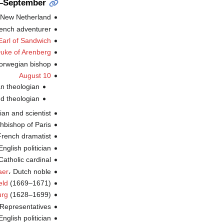
y–September
،  New Netherland
، French adventurer
arl of Sandwich
Duke of Arenberg
، Norwegian bishop 
August 10
، n theologian
، d theologian
، ian and scientist
، rchbishop of Paris
، French dramatist (
، English politician (
، n Catholic cardinal
، Dutch noble (ت.
aer
(1669–1671) (ت.
eld
(1628–1699) (ت.
urg
، Representatives
، English politician (