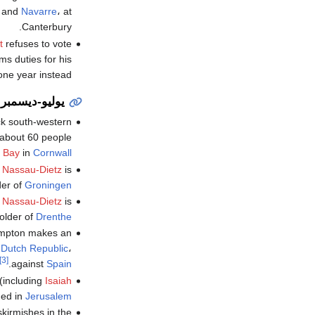
and
Navarre
، at
Canterbury.
t
refuses to vote
oms duties for his
 one year instead.
يوليو-ديسمبر
ack south-western
 about 60 people
 Bay
in
Cornwall
f Nassau-Dietz
is
der of
Groningen
f Nassau-Dietz
is
older of
Drenthe
ampton makes an
e
Dutch Republic
،
[3]
.
against
Spain
(including
Isaiah
ned in
Jerusalem
skirmishes in the