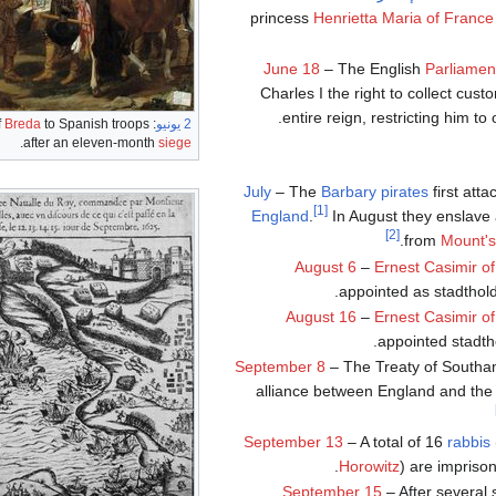
princess
Henrietta Maria of France
June 18
– The English
Parliamen
Charles I the right to collect cust
entire reign, restricting him to
2 يونيو
: The surrender of
to Spanish troops
Breda
.
after an eleven-month
siege
July
– The
Barbary pirates
first att
[1]
England
.
In August they enslave
[2]
.
from
Mount's
August 6
–
Ernest Casimir o
.
appointed as stadthol
August 16
–
Ernest Casimir o
.
appointed stadth
September 8
– The Treaty of South
alliance between England and th
September 13
– A total of 16
rabbis
.
Horowitz
) are impriso
September 15
– After several 