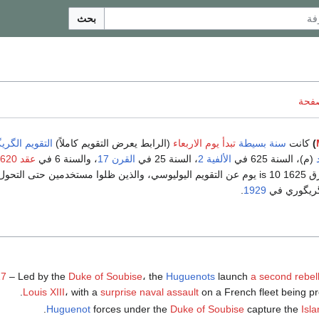
بحث
صفحة
)
كانت
سنة بسيطة
تبدأ يوم الاربعاء
(الرابط يعرض التقويم كاملاً)
التقويم الگري
(م)، السنة 625 في
الألفية 2
، السنة 25 في
القرن 17
، والسنة 6 في
عقد 1620
1583 و 1929 ومع فارق 1625 is 10 يوم عن التقويم اليوليوسي، والذين ظلوا مستخدمين حتى التحول
لگريگوري في
1929
.
17
– Led by the
Duke of Soubise
، the
Huguenots
launch
a second rebel
.
Louis XIII
، with a
surprise naval assault
on a French fleet being p
.
Huguenot
forces under the
Duke of Soubise
capture the
Isla