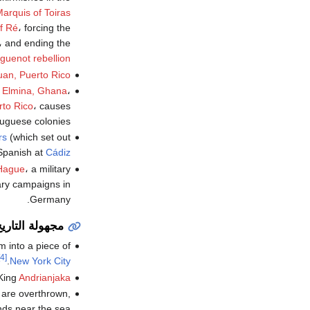
arquis of Toiras
of Ré
، forcing the
، and ending the
uenot rebellion
uan, Puerto Rico
y
Elmina, Ghana
،
rto Rico
، causes
tuguese colonies.
rs
(which set out
 Spanish at
Cádiz
 Hague
، a military
tary campaigns in
Germany.
مجهولة التاري
m into a piece of
[4]
.
New York City
 King
Andrianjaka
are overthrown,
nds near the sea.