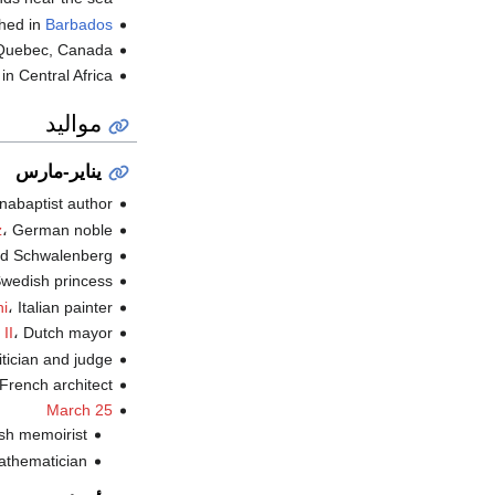
shed in
Barbados
uebec, Canada.
in Central Africa.
مواليد
يناير-مارس
، Anabaptist author
، German noble (ت.
z
، nd Schwalenberg
، Swedish princess 
، Italian painter (ت.
i
، Dutch mayor (ت.
II
، litician and judge
، French architect (
March 25
، lish memoirist
، mathematician