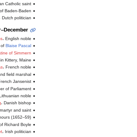
، lian Catholic saint
،  of Baden-Baden
، Dutch politician (ت.
r–December
، English noble (ت.
ss
 of
Blaise Pascal
tine of Simmern
، n Kittery, Maine
، French noble (ت.
as
، nd field marshal
، French Jansenist 
، er of Parliament
، -Lithuanian noble
، Danish bishop (ت.
g
،  martyr and saint
، emours (1652–59
، of Richard Boyle
، Irish politician (ت.
t