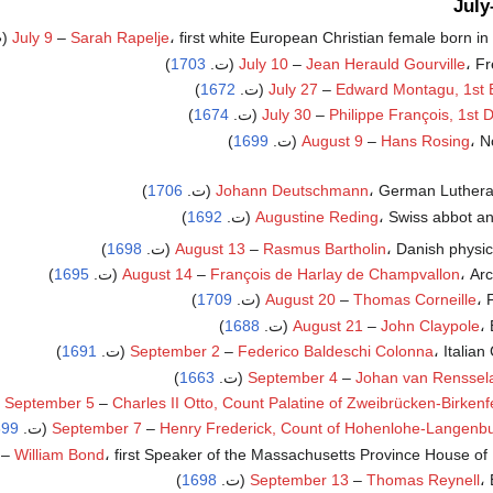
Jul
first white European Christian female born in (ت.
Sarah Rapelje
–
July 9
 (ت.
Jean Herauld Gourville
–
July 10
1703
)
Edward Montagu, 1st E
–
July 27
(ت.
1672
)
Philippe François, 1st 
–
July 30
(ت.
1674
)
(ت.
Hans Rosing
–
August 9
1699
)
German Luthera (ت.
Johann Deutschmann
1706
)
Swiss abbot an (ت.
Augustine Reding
1692
)
Danish physic (ت.
Rasmus Bartholin
–
August 13
1698
)
A (ت.
François de Harlay de Champvallon
–
August 14
1695
)
ت.
Thomas Corneille
–
August 20
1709
)
ت.
John Claypole
–
August 21
1688
)
Italia (ت.
Federico Baldeschi Colonna
–
September 2
1691
)
)
1663
September 4
–
Johan van Renssel
September 5
–
Charles II Otto, Count Palatine of Zweibrücken-Birkenf
699
September 7
–
Henry Frederick, Count of Hohenlohe-Langenb
first Speaker of the Massachusetts Province House of  (ت.
William Bond
–
ت.
Thomas Reynell
–
September 13
1698
)