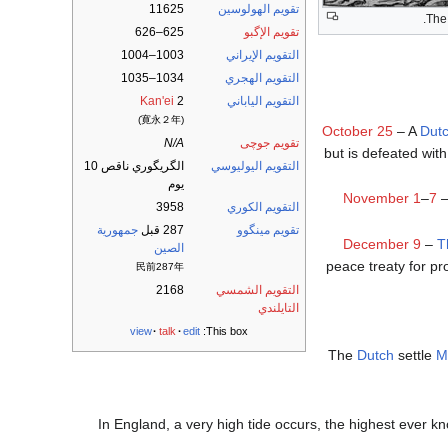
تقويم الهولوسين
11625
.
تقويم الإگبو
625–626
التقويم الإيراني
1003–1004
التقويم الهجري
1034–1035
التقويم الياباني
2
Kan'ei
(寛永２年)
October 25
– A
Dut
تقويم جوچى
N/A
but is defeated with
التقويم اليوليوسي
الگريگوري ناقص 10
يوم
November 1
–
7
التقويم الكوري
3958
تقويم مينگوو
287 قبل
جمهورية
December 9
–
T
الصين
peace treaty for pr
民前287年
التقويم الشمسي
2168
التايلندي
view
talk
edit
This box:
The
Dutch
settle
M
In England, a very high tide occurs, the highest ever k