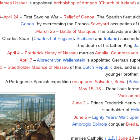
James Ussher
is appointed
Archbishop of Armagh (Church of Ireland)
an
8
–
April 24
– First Savoine War –
Relief of Genoa
: The Spanish fleet aid
Genoa
، by overcoming the Franco-
Savoyard
occupation of t
.
March 25
–
Battle of Martqopi
: The Safavids are def
 Charles Stuart (
Charles I of England
،
Scotland
and
Ireland
) succeeds 
.
the death of his father, King
Jam
.
April 4
–
Frederick Henry of Nassau
marries
Amalia, Countess von 
April 7
–
Albrecht von Wallenstein
is appointed German supr
23
–
Stadtholder
Maurice of Nassau
of the
Dutch Republic
dies, and is 
.
younger brother,
1
– A Portuguese-Spanish expedition
recaptures Salvador, Bahia
(
Bahia
May 15
–
16
– Rebellious farme
.
Vocklamark
June 2
– Prince Frederick Henry is
.
stadtholder of
Holl
June 5
–
Eighty Years' War
:
Span
Ambrogio Spinola
conquer
Breda
،
– K
June 13
إنگلترة
marries Catholic