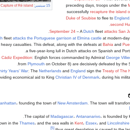
preceding days, troops under the
M
15 سبتمبر
: The
Capture of Ré island
successfully
recapture the island 
Duke of Soubise
to flee to
England
.
second Hug
.
September 24
– A
Dutch
fleet
attacks San J
ch
fleet
attacks the Portuguese garrison at Elmina castle
at modern-da
 heavy casualties. This defeat, along with the defeats at
Bahia
and
Pue
a five-year-long lull in Dutch attacks on Spanish and Por
–
Cádiz Expedition
: English forces commanded by Admiral
George Villie
.
from
Plymouth
on October 8) are decisively defeated by the
hirty Years' War
: The
Netherlands
and
England
sign the
Treaty of The
oviding economical aid to King
Christian IV of Denmark
، during his mili
خ
anhattan
، founding the town of
New Amsterdam
. The town will transfor
.
The capital of
Madagascar
،
Antananarivo
، is founded by
nown in the
Thames
، and the sea walls in
Kent
،
Essex
، and
Lincolnshire
[5]
thus great desolation is caused to the la