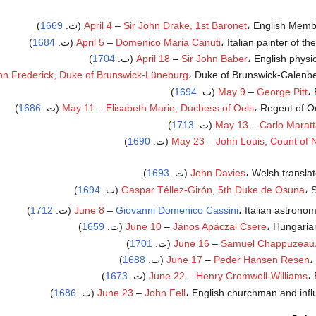
English Memb (ت.
Sir John Drake, 1st Baronet
–
April 4
1669
)
Italian painter of t (ت.
Domenico Maria Canuti
–
April 5
1684
)
English physic (ت.
Sir John Baber
–
April 18
1704
)
Duke of Brunswick-Calen) (ت.
hn Frederick, Duke of Brunswick-Lüneburg
ت.
George Pitt
–
May 9
1694
)
Regent of) (ت.
Elisabeth Marie, Duchess of Oels
–
May 11
1686
)
)
1713
May 13
–
Carlo Maratt
John Louis, Count of 
–
May 23
(ت.
1690
)
Welsh translat (ت.
John Davies
1693
)
ت.
Gaspar Téllez-Girón, 5th Duke de Osuna
1694
)
Italian astrono (ت.
Giovanni Domenico Cassini
–
June 8
1712
)
Hungari (ت.
János Apáczai Csere
–
June 10
1659
)
)
1701
June 16
–
Samuel Chappuzeau
.
Peder Hansen Resen
–
June 17
1688
)
ت.
Henry Cromwell-Williams
–
June 22
1673
)
English churchman and influ (ت.
John Fell
–
June 23
1686
)