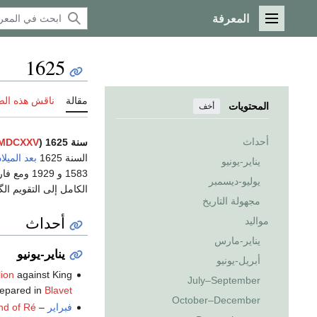
المعرفة
القائمة الرئيسية
1625
مقالة
ناقش هذه ال
المحتويات
أخف
أحداث
سنة 1625 (
MDCXXV
السنة 1625
بعد الميلاد
يناير-يونيو
يوليو-ديسمبر
الكامل إلى التقويم ا
مجهولة التاريخ
أحداث
مواليد
يناير-مارس
يناير-يونيو
أبريل-يونيو
lion
against King
July–September
repared in
Blavet
October–December
فبراير
–
nd of Ré