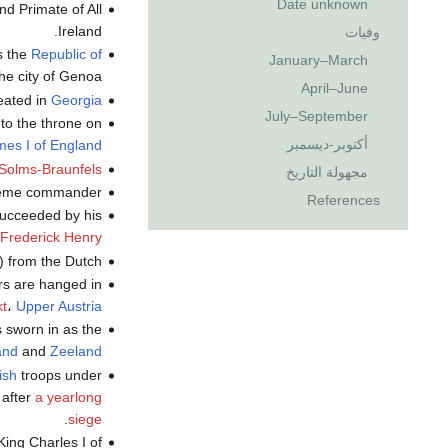
Date unknown
d Primate of All
Ireland.
وفيات
s the
Republic of
January–March
he city of Genoa.
April–June
eated in
Georgia
July–September
to the throne on
أكتوبر-ديسمبر
es I of England
Solms-Braunfels
مجهولة التاريخ
eme commander.
References
succeeded by his
Frederick Henry
) from the Dutch.
rs are hanged in
t
،
Upper Austria
 sworn in as the
and
and
Zeeland
ish
troops under
 after
a yearlong
.
siege
ing Charles I of