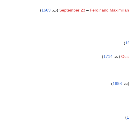
)
1669
September 23
–
Ferdinand Maximilian
)
1
)
1714
Oct
)
1698
)
1