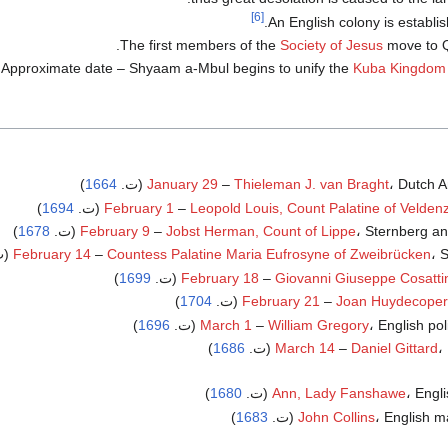
[6]
.
An English colony is establi
The first members of the
Society of Jesus
move to Q
Approximate date – Shyaam a-Mbul begins to unify the
Kuba Kingdom
Dutch  (ت.
Thieleman J. van Braght
–
January 29
1664
)
)
1694
February 1
–
Leopold Louis, Count Palatine of Velden
Sternberg a (ت.
Jobst Herman, Count of Lippe
–
February 9
1678
)
(ت.
Countess Palatine Maria Eufrosyne of Zweibrücken
–
February 14
)
1699
February 18
–
Giovanni Giuseppe Cosattin
)
1704
February 21
–
Joan Huydecoper 
English po (ت.
William Gregory
–
March 1
1696
)
ت.
Daniel Gittard
–
March 14
1686
)
Eng (ت.
Ann, Lady Fanshawe
1680
)
English  (ت.
John Collins
1683
)