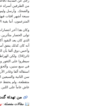
رجل عن المدينة دفاعاً
من الطرفين أسراه على
المتزعمون، أما بقية 
وكان هذا آخر انتصارات
تولى الحصار متأثرين
الذي كان يعد النقود 
أنه كان كذلك ينفق أمو
ثائر(34). ولكن ا
سيطروا على الثغور وعل
عاش عاماً على اللبن.
من تهدئة گنت إلى
مقالات مفصلة
:
ته