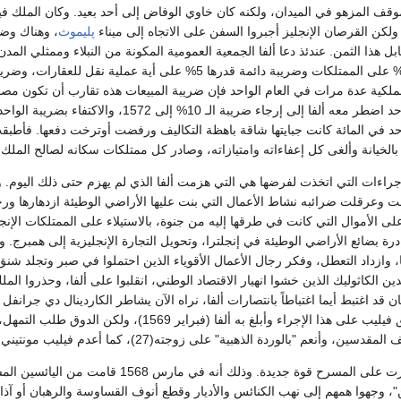
موقف المزهو في الميدان، ولكنه كان خاوي الوفاض إلى أحد بعيد. وكان الملك ف
كن القرصان الإنجليز أجبروا السفن على الاتجاه إلى ميناء
پليموث
، وهناك وضع
لملكية عدة مرات في العام الواحد فإن ضريبة المبيعات هذه تقارب أن تكون مص
المعارضة شديدة إلى حد اضطر معه ألفا إلى إرج
د في المائة كانت جبايتها شاقة باهظة التكاليف ورفضت أوترخت دفعها. فأطبق
 بالخيانة وألغى كل إعفاءاته وامتيازاته، وصادر كل ممتلكات سكانه لصالح الملك.
راءات التي اتخذت لفرضها هي التي هزمت ألفا الذي لم يهزم حتى ذلك اليوم. وب
ت وعرقلت ضرائبه نشاط الأعمال التي بنت عليها الأراضي الوطيئة ازدهارها ورخ
 على الأموال التي كانت في طرقها إليه من جنوة، بالاستيلاء على الممتلكات الإن
رة بضائع الأراضي الوطيئة في إنجلترا، وتحويل التجارة الإنجليزية إلى همبرج.
ا، وازداد التعطل، وفكر رجال الأعمال الأقوياء الذين احتملوا في صبر وتجلد شنق 
بالوردة الذهبية" على زوجته(27)، كما أعدم فيليب مونتيني الذي كان سجيناً-(16 أكتوبر 1570).
وفي نفس الوقت ظهرت على المسرح قوة جديدة. وذلك أنه في ما
، وجهوا همهم إلى نهب الكنائس والأديار وقطع أنوف القساوسة والرهبان أو آذا