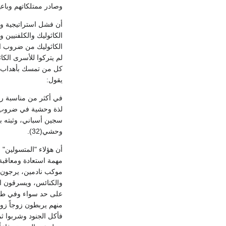
وصادر ممتلكاتهم وباعها 
أن فشل استراتيجية ول
الكاثوليك والكلفنيين و
الكاثوليك من ضروب ال
لم يتركوا للأسرى الكاث
يقول:
في أكثر من مناسبة رئ
لذة وحشية في ضروب ال
سجين أسباني، وثبته با
وحشي(32).
أن هؤلاء "المتسولين" 
مهمة استعادة ومعاقبة
موكب نادمين، يرجون ال
والكنائس، ويسرقون الح
على حد سواء وفي طريق
منهم يربطون زوجاً زوج
فأكل الجنود وشربوا ثم