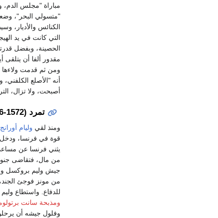
الكنائس والأديار، وسي
التي كانت في يد الهيج
الحصينة، وبفضل قدرته
مقدور ألفا أن يتلقى أ
أنه "الأصلع الكلفني،
أصبحت، ولا تزال، التر
تمرد (1572-1576)
ومنذ لقي
وليام أورانج
يثني فرنسا عن مساعدة
جيش وليم بروكسل وجد
من مونز فوجئ الجند، و
للدفاع. واستطاع وليم
ومذبحة سانت برتولوم
وفلول جيشه أن يرحلوا