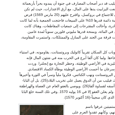
يليب قد دبر أصحاب المصارف في جنوة أن يمدوه بحراً بأربعمائة
ت اليزابيث يدها على المال، مع أرق الاعتذارات، حيث لم تكن
تكره مساعدة وليم مقابل هذا الثمن. عندئذ دعا ألفا الجمعية العمومية المكونة من النبلاء وممثلي المدن للاجتماع في بروكسل، واقترح عليهم (20 مارس 1569) فرض
ضريبة فورية قدرها 1% على الممتلكات وضريبة دائمة قدرها 5% على أية عملية نقل للعقارات، وضريبة دائمة قدرها 10% على المبيعات فاحتجت الجمعية بأنه لما كانت
ادرة، وأحالت المقترحات إلى جمعيات المقاطعات، وهناك كانت
اء ضريبة الـ 10% إلى 1572، والاكتفاء بضريبة الواحد في المائة، وبمنحة قدرها مليوني فلورين سنوياً لمدة عامين.
ت فرقة من الجند على المنازل والممتلكات، واستمرت المقاومة،
ات كل السكان تقريباً كاثوليك وبروتستانت، يقاومونه، في استياء
اءها. ولما كان ألفا أبرع في الحرب منه في شئون المال فإنه
جليزية في الأراضي الوطيئة، وحظر التجارة مع إنجلترا. وردت
 وسرعان ما أحست الأراضي الوطيئة بوطأة الكساد الاقتصادي.
البروتستانت ونهب الكنائس، فكروا ملياً وسراً في الثورة وأخيرهاً
مولوها. وحتى رجال الدين الكاثوليك الذين خشوا انهيار الاقتصاد الوطني، انقلبوا على ألفا، وحذروا الملك فيليب من أن الدوق يعمل على تخريب البلاد(25)، بل أن البابا-
بيوس الخامس الذي كان قد اغتبط أيما اغتباطاً بانتصارات ألفا، نراه الآن يشاطر الكاردينال دي جرانفل أسفه لقساوة ألفا(26). ويوصي بالعفو العام عن العصاة والهراطقة
النادمين التائبين-ووافق فيليب على هذا الإجراء وأبلغ به ألفا (فبراير 1569)، ولكن الدوق طلب التمهل، ولم يعلن العفو إلا في 16 يوليه 1570..وفي تلك السنة خلع البابا
رس 1568 قامت من اليائسين المستميتين عرفوا باسم
نهم، وكأنهم عقدوا العزم على