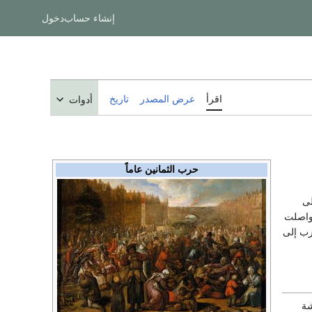
إنشاء حساب
دخول
اقرأ
عرض المصدر
تاريخ
أدوات
حرب الثمانين عاماً
لى
 واصلت
رب إلى
شة