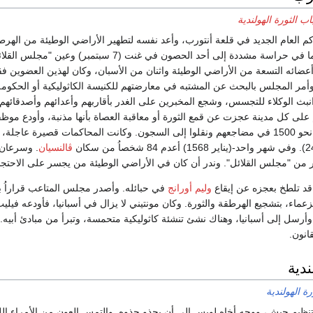
ب الثورة الهولندية
كم العام الجديد في قلعة أنتورب، وأعد نفسه لتطهير الأراضي الوطيئة من الهر
القبض عليهما وأرسلهما في حراسة مشددة إلى أح
عضائه التسعة من الأراضي الوطيئة واثنان من الأسبان، وكان لهذين العضوين ف
أمر المجلس بالبحث عن المشتبه في معارضتهم للكنيسة الكاثوليكية أو الحكومة 
انبث الوكلاء للتجسس، وشجع المخبرين على الغدر بأقاربهم وأعدائهم وأصدقائهم
قاً(23). وحكم على كل مدينة عجزت عن قمع الثورة أو معاقبة العصاة بأنها مذنبة، وأود
صباح واحد قبض على نحو 1500 في مضاجعهم ونقلوا إلى السجون. وكانت المحاكمات قصيرة
ڤالنسيان
. وسرعان 
ر من "مجلس القلائل". وندر أن كان في الأراضي الوطيئة من يجسر على الاحتجاج،
قد تلطخ بعجزه عن إيقاع
وليم أورانج
في حبائله. وأصدر مجلس المتاعب قراراُ با
عماء، بتشجيع الهرطقة والثورة. وكان مونتيني لا يزال في أسبانيا، فأودعه فيلي
أرسل إلى أسبانيا، وهناك نشئ تنشئة كاثوليكية متحمسة، وتبرأ من مبادئ أبيه. 
انون.
ندية
رة الهولندية
نظيم جيش، ووجه أخاه لويس إلى أن يحذو حذوه. والتمس العون من الأمراء اللو