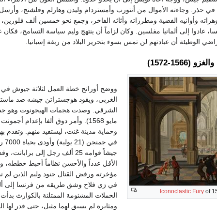
حذر. وجاءته الأموال من أنتورب وأمستردام وليدن وهارلم وفلشنج، وأرسل إ
راته وأوانيه الفضية ومطرزاته وأثاثه الفاخر، وجمع نحو خمسين ألف فلورين، وت
ا، عادوا إلى ألمانيا مفلسين. وكان لزاماً أن ينتهج وليم سياسة التسامح، فكان 
راضي الوطيئة أن عبادتهم لن تمس بسوء بتحرير البلاد من ربقة إسبانيا.
 (1566-1572)
ووضح أورانج خطة العمل لثلاثة جيوش في و
الغربي، ويقود هوجستراتن جيشه ضد ماستر
وحماية مدينة غنت، ليستفيد منهم. وتقدم ب
في 
جيشاً قوامه 25 ألف رجل إلى بر
الأقل عدداً والأحسن نظاماً أحبط خططه، 
مؤخرته ورفض القتال جنود وليم الذين لم ت
في زي فلاح وشق طريقه من فرنسا إلى ألمان
Iconoclastic Fury
of 1
الحملات المشئومة الممتلئة بالكوارث بدأت "
ومثابرة لم يسبق لهما مثيل، حتى قدر لها النصر