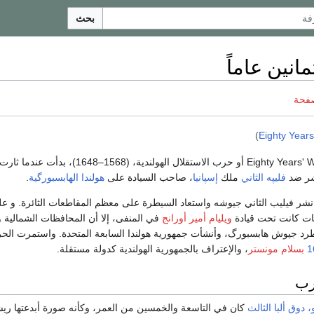
بحث
انين عاماً
صفحة
)
Eighty Years
Eighty Years' War أو حرب الاستقلال الهولندية، (1568–1648)، بدأت عندما ثارت
شر ضد
فليپه الثاني
ملك
إسپانيا
، صاحب السيادة على
هولندا
الهابسبورگية
.
 نشر فيليب الثاني جيوشه واستعاد السيطرة على معظم المقاطعات الثائرة. و ع
ات كانت تحت قيادة
ويليام أمير أورانج
في المنفى، إلا أن المحافظات الشمالية
طرد جيوش هابسبورگ، وأنشأت جمهورية هولندا السابعة المتحدة. واستمرت الح
1
بسلام مونستر
، والإعتراف بالجمهورية الهولندية كدولة مستقلة.
رب
، دوق ألبا الثالث
كان في التاسعة والخمسين من العمر، وكأنه صورة أبدعتها ري