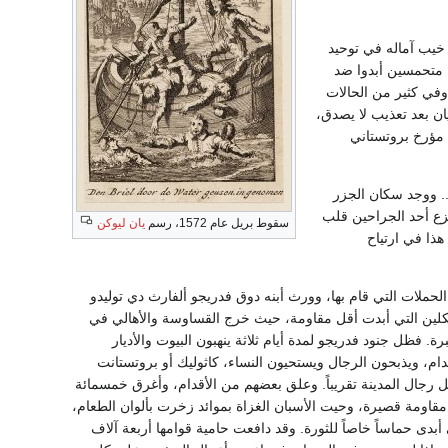
خيب آماله في توحيد
ين متحمسين أبدوا ضد
وفي كثير من الحالات
يان بعد تعذيب لا يصدق،
رب. وكتب مؤرخ بروتستاني
. ووجد سكان الجزر
زع أحد الجراحين قلب
سقوط بريل عام 1572، رسم
يان ليوكن
هذا في ارتياح
لحملات التي قام بها، وورث أبنه دوق فدريجو ألفارث دي توليدو
 مكلين التي أبدت أقل مقاومة، حيث خرج القساوسة والأهالي في
. فظل جنود فدريجو لمدة أيام ثلاثة ينهبون البيوت والأديار
دام، ويذبحون الرجال ويستحيون النساء، كاثوليك أو بروتستانت
رجال المدينة تقريباً. وعلق بعضهم من الأقدام، وأغرق خمسمائة
 مقاومة قصيرة، وحيت الأسبان الغزاة بموائد زخرت بألوان الطعام،
بدى حماساً خاصاً للثورة. وقد دافعت حامية قوامها أربعة آلاف