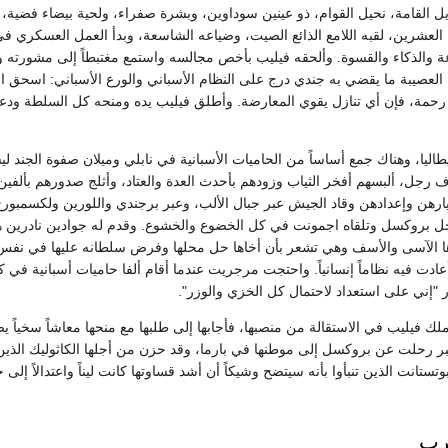
ل القامة، نحيل القوام، ذو عينين سوداوين، وبشرة صفراء، ولحية بيضاء فضية، 
عشرين، لقبه اللامع الذائع الصيت، وضياعه الشاسعة، وبدأ العمل العسكري 
عة والذكاء والقسوة. وألحقه فيليب بأخص مجالسه واستمع مغتبطاً إلى مشورته و
لعصيبة ما يقضي به جندي درج على النظام الأسباني والورع الأسباني: اسحق الث
رحمة، فإن أي تنازل يقوي المعارضة. وأطلق فيليب يده ومنحه كل السلطة ودعا
اليا، وهناك جمع أساساً من الحاميات الأسبانية في نابلي وميلان صفوة الجند ل
ف رجل، ألبسهم أفخر الثياب وزودهم بأحدث العدة والعتاد، وأثلج صدورهم بألفي
ارهن وإعدادهن وقاد الجيش عبر جبال الألب، وعبر برجندي واللورين ولكسمبور
أغسطس 1567 دخل بروكسل وتلقاه اجمونت في كل الخضوع والخشوع. وقدم له جوادين نادرين 
ا الآسى والأسف وهي تشعر بأن أخاها حل محلها وفرض سلطانه عليها في نفس
ادت فيه نظاماً إنسانياً. واحتجت مرجريت عندما أقام ألفا حاميات أسبانية في 
 "إني على استعداد لاحتمال كل الخزي والوزر".
ك فيليب في الاستقالة من منصبها، فأجابها إلى طلبها مع منحها معاشاً سخياً 
مبر رحلت عن بروكسل إلى موطنها في بارما، وقد حزن من أجلها الكاثوليك الذين
وتستانت الذين تنبأوا بأنه سيتضح وشيكاً أن أشد قساوتها كانت ليناً واعتدالاً إلى 
حرب