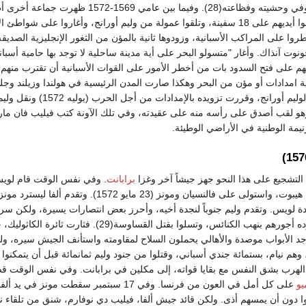
مباراة "مجلس الدم، وفي وحشيته وفظاعته(28). وفيما بين
"متسولي البحر"، وضعوا أيديهم على 18 سفينة، وتلقوا عمولة من وليم أورانج، وأغاروا على
طروا على المراكب الأسبانية، وزودوها ثانية بالمؤن من الثغور الإنجليزية الصديق
ونوت آنذاك. وأغار "متسولو البحر على أية مدينة ساحلية لا توجد بها حامية أسبان
م على فتح السدود بات من أخطر الأمور على القوات الأسبانية أن تقترب منهم أ
ية امدادات أو مؤن من البحر وهكذا صارت المدن الرئيسية في هولندا وزيلند وجلد
ومن ثم قدمت ولاءها لوليم أورانج، 
 وهو لقب أصدق على رأسه منه على عقيدته، وفي تلك الآونة كتب فيليب فان مارن
نيمة الوطنية في الأراضي الوطيئة.
التشجيع على هذا النحو جهز جيشاً آخر وغزا
برابانت
. وفي نفس الوقت قام لويس 
قوة في فرنسا، ودخل هيبوت، واستولى على فالنسيان ومونز (23 مايو
 لويس. وتقدم وليم جنوباً لنجدة أخيه، وأحرز بعض انتصارات يسيرة، ولكن سرعا
من مال، فتقاضى جنوده أجورهم بنهب الكنائس، وتسلوا بقتل القساوس
 الأبواب موصدة والأهالي يحملون السلاح لمقاومته واستأنف الجيش سيره، 
هم نيام، بستمائة جندي أسباني، وقتلوا من جنود وليم ثمانمائة قبل أن يتمكنوا 
 الهرب بشق النفس مع بقايا قواته، إلى مكلين في برابانت. وفي نفس الوقت ق
يو
على كل أمل في العون من فرنسا. وفي 17 سبتمبر سقطت مون
 دون أن يمسهم أذى. ولكن قائد جيش ألفا، فيليب دي نوفارم، شنق من تلقاء ن