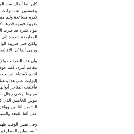
كان ألفا آنذاك سيد ال
وخمسين ألف دوكات. ول
مواد كثيرة قد غيرت ا
ولكن حتى ضريبة الواح
ورمى ألفا كل الأقاليم
وأن هذه الضرائب والإج
يتفاقم أمره، كلما عوق
انتقم لاستياء إليزابث
إليزابث على هذا بمصاد
فأغلقت المتاجر أبوابه
على ألفا القبعة والسيف المقدسين، وأنعم "
"المتسولين المتطرفين"