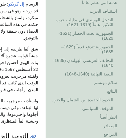
هدنة اثني عشر عاماً
الرسام
إل گريكو
: طوي
قد ورث، وهو في سن ال
استئناف الحرب
مبكرة، وامتاز بالشجا
التدخل الهولندي في بدايات حرب
حكمه في هذه الساعة ا
الثلاثين عاماً (1619-1621)
العصاة دون شفقة ولا 
الجمهورية تحت الحصار (1621-
بالتوفيق.
1629)
الجمهورية تندفع قدماً (1629–
شق ألفا طريقه إلى إيط
1635)
جيشاً قوامه عشرة آلا
التحالف الفرنسي الهولندي (1635-
بنات الهوى أحسن اختي
1640)
22 
اللعبة النهائية (1640-1648)
ولقيته مرجريت يعروه
سلام مونستر
الوقت الذي كانت قد أع
المدن. وأجاب في فتور
النتائج
الحدود الجديدة بين الشمال والجنوب
واستأذنت مرجريت المل
لها الهناءة، وفي ديس
الموقف السياسي
أجلوها واحترموها، والب
انظر أيضاً
وحشية ألفاً المنتظرة.
المصادر
التمهيد لل
المراجع