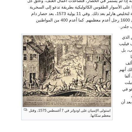
أ منه إذا لم يستمر في الحصار، فتصاعدت أعمال العنف، وعلق كل
على الأسوار الطقوس الكاثوليكية بطريقة تدعو إلى السخرية
والضحك. وأرسل وليم ثلاثة آلاف جندي لمهاجمة جيش دوق فدريجو، ولكنهم أبيدوا وأخفقت كل محاولة لتخليص هارلم بعد ذلك. وفي 11 يولية 1573، بعد حصار دام
سبعة أشهر اقتات فيها الناس على الأعشاب والجلود، استسلمت المدينة. ولم يبق على قيد الحياة سوى 1600 رجل أعدم معظمهم. كما أعدم 400 من المواطنين
 جلدر.
 الذي
 فيليب
ب، بل
لرياح غير مواتية له، وأن التيار قد انقلب ضده. فطلب تنحيته وتباهى بأنه قتل 18 ألف
لك أنهم
ألفا
 ألحقه بها لوثر والكلفنية في جيل بأسره(35). وقبلت
قاد، وهو في
ى
عليه حياته إلا إرضاعه اللبن من ثدي امرأة. وفاضت روحه في 12 ديسمبر 1582، بعد أن
استولى الإسپان على اودواتر في 7 أغسطس 1575، وقتل
معظم سكانها.