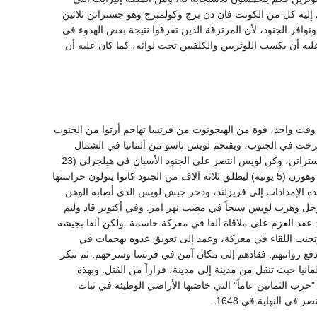
ليه كل من الكونت فان دن برج وكولمبرج وهو جستراتن ثلاثين
وافر الجنود، لأن المرتزقة الذين تفرقوا نتيجة بعض الهدوء في
عليه أن يكسب اللوثريين والكلفيين تحت لوائه، كما كان عليه أن
قت واحد، قوة من الهيجونوت من فرنسا تهاجم أرتوا من الجنوب
خت في الجنوب، ويقتحم لويس ناسو من ألمانيا في الشمال
الشرقي. وصدت هجمات الهيجونوت وهو جستراتن، وكن لويس انتصر على الجنود الأسبان في هيلجرلى (23
مايو 1568). وأمر دوق ألفا بإعدام أجمونت وهورن (5 يونية) ليطلق ثلاثة آلاف من الجنود كانوا يتولون حراستها
هذه الإمدادات إلى فريزلند، ودحر جيش لويس الذي أصابه الوهن
جمنجن (21 يولية) وأودى بحياة 7000 رجل وهرب لويس سبحاً في مصب نهر امز. وفي أكتوبر قاد وليم
ابانت، وقد عقد العزم على ملاقاة ألفا في معركة حاسمة. ولكن ألفا بجيشه
وتجنب اللقاء في معركة، وعمد إلى تعويق عدوه بهجمات في
دفع رواتبهم. فقادهم إلى مكان آمن في فرنسا وسرحهم. ثم تنكر
يا حيث تنقل من مدينة إلى مدينة، فراراً من القتل. وبهذه
حرب الثمانين عاماً" التي خاضتها الأراضي الوطيئة في ثبات
 في النهاية في 1648.