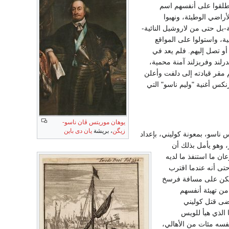
 عامي 1569-1572 ظهرت جماعة أخرى أطلقوا على أنفسهم اسم
 شواطئ الأراضي الوطيئة، ونهبوا
ة-بل حتى من لاروشيل النائية-
ية، واستولوا على المواقع
و تصل إليهم. فلم يعد في
رلند وفريزلند آمنة محمية،
وقررت تزويده بالإمدادات من أجل الحرب (يوليه 1572) ونقل وليم مقر قيادته إلى دلفت وأعلن
كس أغنية "وليم ناسو" التي
يوهان موريتس ڤان ناسو-
زيگن
، بريشة
يان دى باين
ناسو، بمعونة كوليني، بإعداد
 1572). وتقدم ألفا ليسترد مونز، وهو يأمل بذلك أن
ن ما استنفذ ما لديه
ة(29). فثارت ثائرة الكاثوليك، حتى أنه عندما اقترب
ولكن على مسافة فرسخ
من تهيئة أنفسهم
ضى قتل كوليني
ز في يد ألفا الذي هيأ للويس
فسه مئات من الأهالي،