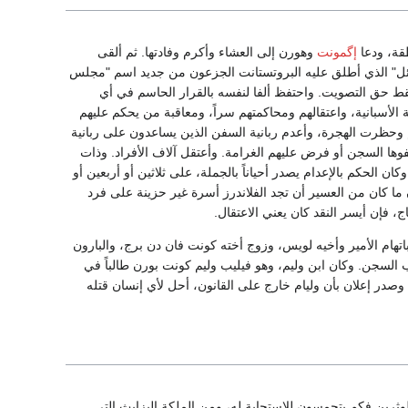
طقة، ودعا
إگمونت
وهورن إلى العشاء وأكرم وفادتها. ثم ألقى
د الحصون في غنت (7 سبتمبر) وعين "مجلس القلائل" الذي أطلق عليه البروتستانت الجزعون من جديد اسم "مجلس
قط حق التصويت. واحتفظ ألفا لنفسه بالقرار الحاسم في أي
الأسبانية، واعتقالهم ومحاكمتهم سراً، ومعاقبة من يحكم عليهم
 وحظرت الهجرة، وأعدم ربانية السفن الذين يساعدون على ربانية
ع موظفوها السجن أو فرض عليهم الغرامة. وأعتقل آلاف الأفراد. وذات
 عاجلة، وكان الحكم بالإعدام يصدر أحياناً بالجملة، على ثلاثين أو أربعين أو
ما كان من العسير أن تجد الفلاندرز أسرة غير حزينة على فرد
 فإن أيسر النقد كان يعني الاعتقال.
تهام الأمير وأخيه لويس، وزوج أخته كونت فان دن برج، والبارون
ب السجن. وكان ابن وليم، وهو فيليب وليم كونت بورن طالباً في
وصدر إعلان بأن وليام خارج على القانون، أحل لأي إنسان قتله
ثرين فكم يتحمسون للاستجابة له، ومن الملكة إليزابث التي