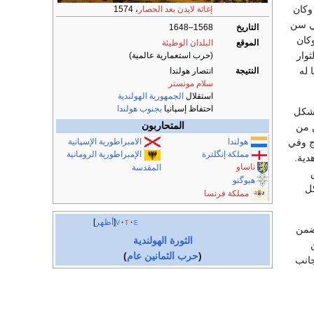
وكان
إغاثة لايدن بعد الحصار
، 1574
في سن
التاريخ
1568–1648
كان
الموقع
البلدان الوطيئة
وار
(حرب استعمارية عالمية)
 له
النتيجة
انتصار هولندا
سلام مونستر
استقلال
الجمهورية الهولندية
احتفاظ إسپانيا
بجنوب هولندا
يشكل
المتحاربون
ن من
هولندا
الامبراطورية الإسپانية
ج وفي
مملكة إنگلترة
الإمبراطورية الرومانية
هدية.
ناساو
المقدسة
هيوگنو
كل
مملكة فرنسا
e
t
v
أظهر
يضمن
الثورة الهولندية
(
حرب الثمانين عام
)
جانب