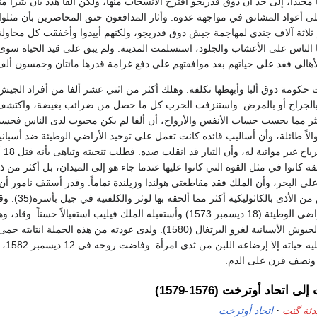
 مجيداً، إلى حد أن دوق فدريجو اقترح الانسحاب منها، ولكن ألفا هدد بأن يتبر
 أعواد المشانق في مواجهة عدوه. وأثار المدافعون حنق المحاصرين بأن مثلوا 
الأهالي فقد على حياتهم بعد موافقتهم على دفع غرامة قدرها مائتان وخمسون ألف
 حكومة دوق ألبا وأبهظها تكلفة. وهلك أكثر من اثني عشر ألفا من أفراد الجيش
 بالجراح أو بالمرض. واستنزفت الحرب كل ما حصل من ضرائب بغيضة، واكتشف
أكثر مما يحسب حساب الأنفس والأرواح، أن ألفا لم يكن محبوب لدى الناس فحس
الاً طائلة، وأن أساليب قائده كانت تعمل على توحيد الأراضي الوطيئة ضد أسبانيا
وأحس دوق ألفا بأن ا
لهراطقة كانوا في مثل القوة التي كانوا عليها عندما جاء هو إلى الميدان، بل أكثر من ذ
ى البحر، وأن الملك فقد مقاطعتي هولندا وزيلندة تماماً. وقدر أسقف نامور أن 
في سبع سنين، وألحق من الأذى بالكاثوليكية أكثر مما
استقالة ألفا وغادر الأراضي الوطيئة (18 ديسمبر 1573) وأستقبله الملك فيليب استقبالاً حسناً. و
سن الثانية والسبعين الجيوش الأسبانية لغزو البرتغال (1580). ولدى عودته من هذه الحملة انتابته حم
متقطعة، ولم يحفظ 
 ونصف قرن على الدم.
 اتحاد أوترخت (1576-1579)
دئة گنت
اتحاد أوترخت