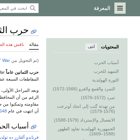
المعرفة
القائمة الرئيسية
حرب الثم
مقالة
ناقش هذه ال
المحتويات
أخف
(تم التحويل من
' War
أسباب الحرب
التمهيد للحرب
حرب الثمانين عاماً
المقاطعات السبعة ع
الثورة الهولندية
التمرد والقمع والغزو (1566-1572)
وبعد المراحل الأولى،
الرغم من أن المحافظ
تمرد (1572-1576)
مقاومته وتمكنوا من 
من تهدئة گنت إلى اتحاد أوترخت
أن انتهت في عام
648
(1576-1579)
الانفصال والإسترداد (1579-1588)
أسباب الح
الجمهورية الهولندية تعاود الظهور
(1588–1609)
فرناندو ألڤارز ده تولدو