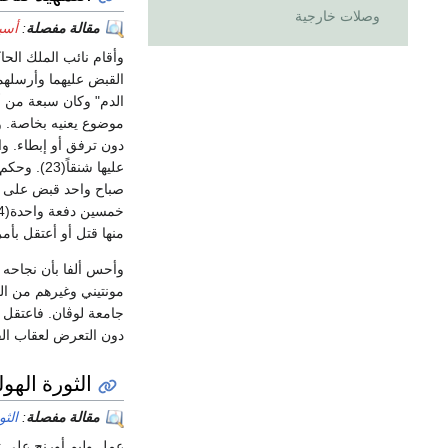
وصلات خارجية
مقالة مفصلة
:
أسبا
وأقام نائب الملك الحا
الدم" وكان سبعة من أ
موضوع يعنيه بخاصة. و
دون ترفق أو إبطاء. و
عليها شن
خمسين دفعة واحدة(24). وفي شهر واحد-(يناير 1568) أعدم 84 شخصاُ من سكان
منها قتل أو أعتقل بأم
وأحس ألفا بأن نجاحه 
مونتيني وغيرهم من الز
جامعة لوڤان. فاعتقل و
دون التعرض لعقاب الق
الثورة الهول
مقالة مفصلة
:
الثو
عمل وليم أورنج على ت