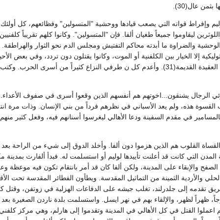
بثمن عال(30).
يم وإفراط قواته التي يصعب قيادها ووحشية "المتسولين" وفظائعهم، كل أولئك 
اللوثرين ليقاوموا جميعاً طغيان ألفا. فإن "المتسولين". وكانوا كلهم تقريباً كلفني
وحشية والضراوة ما أبدته محاكم التفتيش ومجلس الدم نحو الثوار والهراطقة. 
وليكية إلا الخيار بين الكلفنية أو الموت، وكانوا يقتلون دون تردد، وفي بعض الأح
كل من تمسك بأهداب العقيدة القديمة(31). وأعدم كل ن طرفي النزاع كثيراً من أسرى الح
ي الرجال يشنقون...اخوتهم هم أنفسهم الذين وقعوا أسرى في صفوف الأعداء..
قسوة هذه، ولم يعد الأسباني في نظرهم فرداً من بني الإنسان. وذات مرة انت
لمسامير في مقدم السفينة ودعا الأهالي ليغرسوا أسنانهم فيه، وفعل كثير منهم 
القساة القلوب هم الذين هزموا دون ألفا. وأخلد الدوق إلى شيء من الراحة بعد ا
 المدن التي كانت قد أعلنت تأييدها لوليم أو استسلمت له. فبدأ ألفارث بمدينة
صفح والإبقاء على المدينة، ولكن ألفا كان قد أمر بانتقام تكون فيه موعظة وعبرة
لي والأردية الثمينة من التماثيل المقدسة. ويطأون الفطائر المقدسة تحت الأق
 تقدمه إلى جلدرلند، تغلب جيشه على الدفاعات الهزلية في زوتفن، وقتل كل 
اً، ظهراً لظهر، والإلقاء بهم في نهر ايسل. واستسلمت بلدة ناردن الصغيرة بعد
 اعملوا القتل في كل الأهالي في المدينة وتقدموا إلى هارلم، وهي مركز كلفني أ